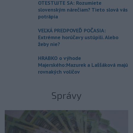
OTESTUJTE SA: Rozumiete
slovenským nárečiam? Tieto slová vás
potrápia
VEĽKÁ PREDPOVEĎ POČASIA:
Extrémne horúčavy ustúpili. Alebo
žeby nie?
HRABKO o výhode
Majerského:Mazurek a Laššáková majú
rovnakých voličov
Správy