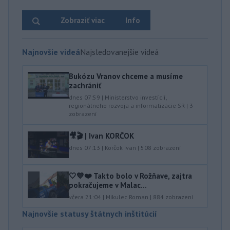
Zobraziť viac
Info
Najnovšie videá
Najsledovanejšie videá
Bukózu Vranov chceme a musíme
zachrániť
dnes 07:59
|
Ministerstvo investícií,
regionálneho rozvoja a informatizácie SR
|
3
zobrazení
🎥🎬 | Ivan KORČOK
dnes 07:13
|
Korčok Ivan
|
508
zobrazení
🤍💙❤️ Takto bolo v Rožňave, zajtra
pokračujeme v Malac...
včera 21:04
|
Mikulec Roman
|
884
zobrazení
Najnovšie statusy štátnych inštitúcií