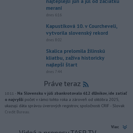
najteplejší jún a júl od začiatku
meraní
dnes 6:16
Kapustíková 10. v Courcheveli,
vytvorila slovenský rekord
dnes 8:02
Skalica prelomila žilinskú
kliatbu, zažíva historicky
najlepší štart
dnes 7:44
Práve teraz
-
Na Slovensku v júli zbankrotovalo 612 dlžníkov, ide zatiaľ
10:11
o najvyšší
počet v rámci tohto roka a zároveň od októbra 2025,
ukazujú dáta správcu úverových registrov, spoločnosti CRIF - Slovak
Credit Bureau.
Viac
Videá a prenosy TASR TV