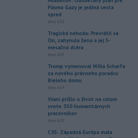
Mladenov: Odmietaný plán pre
Pásmo Gazy je jediná cesta
vpred
dnes 6:10
Tragická nehoda: Prevrátil sa
čln, zahynula žena a jej 5-
mesačná dcéra
dnes 6:05
Trump vymenoval Willa Scharfa
za nového právneho poradcu
Bieleho domu
dnes 6:14
Vlani prišlo o život na celom
svete 350 humanitárnych
pracovníkov
dnes 6:20
C3S: Západná Európa mala