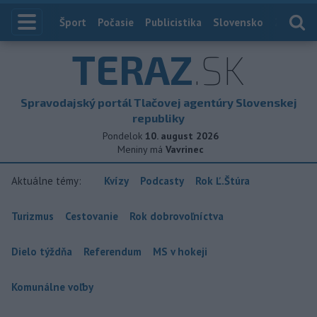
Index
Šport
Počasie
Publicistika
Slovensko
Zahranič
TERAZ
.SK
Spravodajský portál Tlačovej agentúry Slovenskej
republiky
Pondelok
10. august 2026
Meniny má
Vavrinec
Aktuálne témy:
Kvízy
Podcasty
Rok Ľ.Štúra
Turizmus
Cestovanie
Rok dobrovoľníctva
Dielo týždňa
Referendum
MS v hokeji
Komunálne voľby