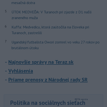
mesačná dcéra
5
ÚTOK MEDVEĎA: V Turanoch pri zjazde z D1 našli
zraneného muža
6
Kuffa: Medvedicu, ktorá zaútočila na človeka pri
Turanoch, zastrelili
7
Ugandský futbalista Owori zomrel vo veku 27 rokov po
brutálnom útoku
Najnovšie správy na Teraz.sk
Vyhlásenia
Priame prenosy z Národnej rady SR
Politika na sociálnych sieťach