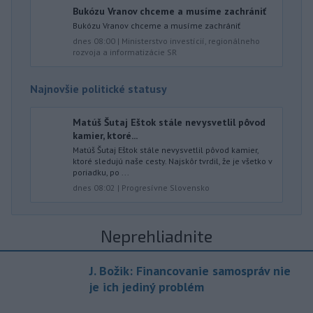
Bukózu Vranov chceme a musíme zachrániť
Bukózu Vranov chceme a musíme zachrániť
dnes 08:00
|
Ministerstvo investícií, regionálneho
rozvoja a informatizácie SR
Najnovšie politické statusy
Matúš Šutaj Eštok stále nevysvetlil pôvod
kamier, ktoré...
Matúš Šutaj Eštok stále nevysvetlil pôvod kamier,
ktoré sledujú naše cesty. Najskôr tvrdil, že je všetko v
poriadku, po ...
dnes 08:02
|
Progresívne Slovensko
Neprehliadnite
J. Božik: Financovanie samospráv nie
je ich jediný problém