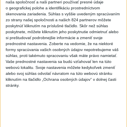
naša spoločnosť a naši partneri používať presné údaje
Kríž: Reforma vzdelávania bola a je
o geografickej polohe a identifikáciu prostredníctvom
potrebná, pretože sa zmenil svet
skenovania zariadenia. Súhlas s vyššie uvedeným spracúvaním
dnes 10:21
zo strany našej spoločnosti a našich 824 partnerov môžete
poskytnúť kliknutím na príslušné tlačidlo. Skôr než súhlas
poskytnete, môžete kliknutím jeho poskytnutie odmietnuť alebo
Program „Koľko Lásky v sebe máš?“ úspešne prepája
si preštudovať podrobnejšie informácie a zmeniť svoje
generácie
prednostné nastavenia.
Zoberte na vedomie, že na niektoré
formy spracúvania vašich osobných údajov nepotrebujeme váš
Vášaryová: Vnímanie Poľska na Slovensku sa výrazne
súhlas, proti takémuto spracovaniu však máte právo namietať.
zlepšilo
Vaše prednostné nastavenia sa budú vzťahovať len na túto
webovú lokalitu. Svoje nastavenia môžete kedykoľvek zmeniť
Zbystrite: Ste si istí, že skladujete potraviny správne?
alebo svoj súhlas odvolať návratom na túto webovú stránku
kliknutím na tlačidlo „Ochrana osobných údajov“ v dolnej časti
stránky.
Zahraničie
V Indii protestujú proti nesúladom
pri skúškach do štátnej správy
dnes 10:14