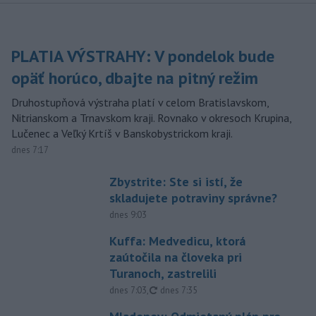
PLATIA VÝSTRAHY: V pondelok bude
opäť horúco, dbajte na pitný režim
Druhostupňová výstraha platí v celom Bratislavskom,
Nitrianskom a Trnavskom kraji. Rovnako v okresoch Krupina,
Lučenec a Veľký Krtíš v Banskobystrickom kraji.
dnes 7:17
Zbystrite: Ste si istí, že
skladujete potraviny správne?
dnes 9:03
Kuffa: Medvedicu, ktorá
zaútočila na človeka pri
Turanoch, zastrelili
aktualizované
dnes 7:03
,
dnes 7:35