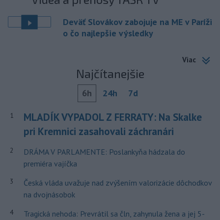
Deväť Slovákov zabojuje na ME v Paríži
o čo najlepšie výsledky
Viac
Najčítanejšie
6h
24h
7d
MLADÍK VYPADOL Z FERRATY: Na Skalke
1
pri Kremnici zasahovali záchranári
2
DRÁMA V PARLAMENTE: Poslankyňa hádzala do
premiéra vajíčka
3
Česká vláda uvažuje nad zvýšením valorizácie dôchodkov
na dvojnásobok
4
Tragická nehoda: Prevrátil sa čln, zahynula žena a jej 5-