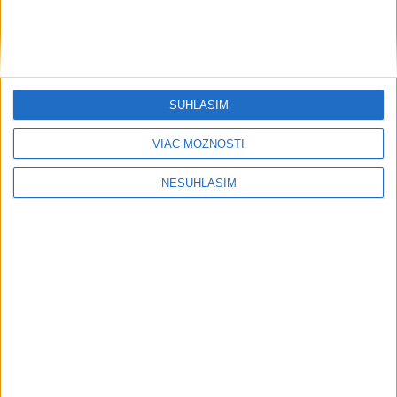
SÚHLASÍM
VIAC MOŽNOSTÍ
NESÚHLASÍM
....