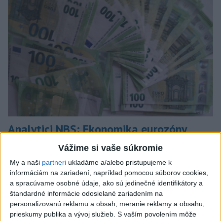
Analytici NBS: Ekonomika eurozóny
odoláva konfliktu, riziká nezmizli
Vážime si vaše súkromie
Počas uplynulých dvoch mesiacov sa ekonomické prostredie v
My a naši
partneri
ukladáme a/alebo pristupujeme k
eurozóne zmenilo hneď dvakrát.
informáciám na zariadení, napríklad pomocou súborov cookies,
a spracúvame osobné údaje, ako sú jedinečné identifikátory a
dnes 9:57
štandardné informácie odosielané zariadením na
Slovensko
personalizovanú reklamu a obsah, meranie reklamy a obsahu,
prieskumy publika a vývoj služieb.
S vaším povolením môže