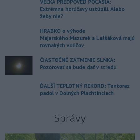
VEĽKÁ PREDPOVEĎ POČASIA:
Extrémne horúčavy ustúpili. Alebo
žeby nie?
HRABKO o výhode
Majerského:Mazurek a Laššáková majú
rovnakých voličov
ČIASTOČNÉ ZATMENIE SLNKA:
Pozorovať sa bude dať v stredu
ĎALŠÍ TEPLOTNÝ REKORD: Tentoraz
padol v Dolných Plachtinciach
Správy