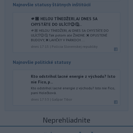
Najnovšie statusy štátnych inštitúcií
🫵🏼 HELOU TÍNEDŽERI, AJ DNES SA
CHYSTÁTE DO ULÍC⁉️😉🤔...
🫵🏼 HELOU TÍNEDŽERI, AJ DNES SA CHYSTÁTE DO
ULÍC⁉️😉🤔 Tak potom ale ŽIADNE: ❌ OPUSTENÉ
BUDOVY, ❌ LAVIČKY V PARKOCH ...
dnes 17:15
|
Polícia Slovenskej republiky
Najnovšie politické statusy
Kto odstrihol lacné energie z východu? Isto
nie Fico, p...
Kto odstrihol lacné energie z východu? Isto nie Fico,
pani Holečková.
dnes 17:53
|
Gašpar Tibor
Neprehliadnite