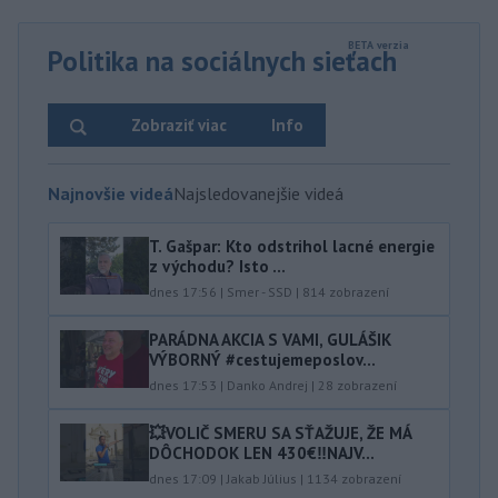
Politika na sociálnych sieťach
Zobraziť viac
Info
Najnovšie videá
Najsledovanejšie videá
T. Gašpar: Kto odstrihol lacné energie
z východu? Isto ...
dnes 17:56
|
Smer - SSD
|
814
zobrazení
PARÁDNA AKCIA S VAMI, GULÁŠIK
VÝBORNÝ #cestujemeposlov...
dnes 17:53
|
Danko Andrej
|
28
zobrazení
💥VOLIČ SMERU SA SŤAŽUJE, ŽE MÁ
DÔCHODOK LEN 430€‼️NAJV...
dnes 17:09
|
Jakab Július
|
1134
zobrazení