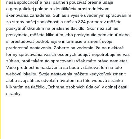
dnes 20:04
naša spoločnosť a naši partneri používať presné údaje
o geografickej polohe a identifikáciu prostredníctvom
Slovensko
skenovania zariadenia. Súhlas s vyššie uvedeným spracúvaním
zo strany našej spoločnosti a našich 824 partnerov môžete
Polícia vyzýva mladých, aby boli
poskytnúť kliknutím na príslušné tlačidlo. Skôr než súhlas
opatrní s požívaním alkoholu
poskytnete, môžete kliknutím jeho poskytnutie odmietnuť alebo
si preštudovať podrobnejšie informácie a zmeniť svoje
dnes 20:30
prednostné nastavenia.
Zoberte na vedomie, že na niektoré
formy spracúvania vašich osobných údajov nepotrebujeme váš
súhlas, proti takémuto spracovaniu však máte právo namietať.
MZVEZ: V Nemecku zavedú zákaz konzumácie alkoholu na
Vaše prednostné nastavenia sa budú vzťahovať len na túto
staniciach
webovú lokalitu. Svoje nastavenia môžete kedykoľvek zmeniť
alebo svoj súhlas odvolať návratom na túto webovú stránku
POZOR NA HARÚČAVY: SHMÚ vydalo výstrahy prvého
kliknutím na tlačidlo „Ochrana osobných údajov“ v dolnej časti
stupňa pred teplom
stránky.
Ferraty lákajú viac turistov, najdlhší visutý lanový most je na
Skalke
Zahraničie
DRÁMA V PARLAMENTE: Poslankyňa