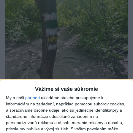
Vážime si vaše súkromie
SMRŤ V HORÁCH: V Západných Tatrách
My a naši
partneri
ukladáme a/alebo pristupujeme k
zomrel 76-ročný turista
informáciám na zariadení, napríklad pomocou súborov cookies,
a spracúvame osobné údaje, ako sú jedinečné identifikátory a
Muža sa na základe telefonickej inštruktáže operátorky
štandardné informácie odosielané zariadením na
záchrannej zdravotnej služby pokúsili zachrániť riadenou
personalizovanú reklamu a obsah, meranie reklamy a obsahu,
resuscitáciou.
prieskumy publika a vývoj služieb.
S vaším povolením môže