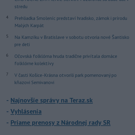
stredu
4
Prehliadka Smoleníc predstaví hradisko, zámok i prírodu
Malých Karpát
5
Na Kamzíku v Bratislave v sobotu otvoria nové Šantisko
pre deti
6
Očovská folklórna hruda tradične privítala domáce
folklórne kolektívy
7
V časti Košice-Krásna otvorili park pomenovaný po
kňazovi Semivanovi
Najnovšie správy na Teraz.sk
Vyhlásenia
Priame prenosy z Národnej rady SR