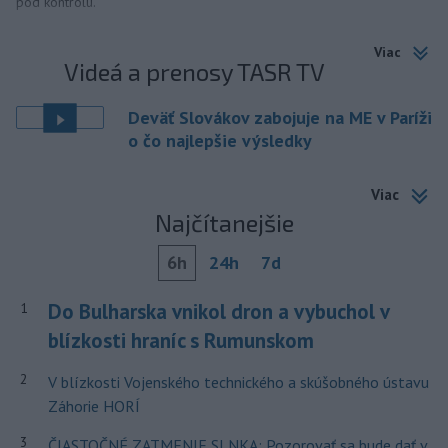
pod kontrolu.
Viac
Videá a prenosy TASR TV
Deväť Slovákov zabojuje na ME v Paríži
o čo najlepšie výsledky
Viac
Najčítanejšie
6h
24h
7d
Do Bulharska vnikol dron a vybuchol v
1
blízkosti hraníc s Rumunskom
2
V blízkosti Vojenského technického a skúšobného ústavu
Záhorie HORÍ
3
ČIASTOČNÉ ZATMENIE SLNKA: Pozorovať sa bude dať v