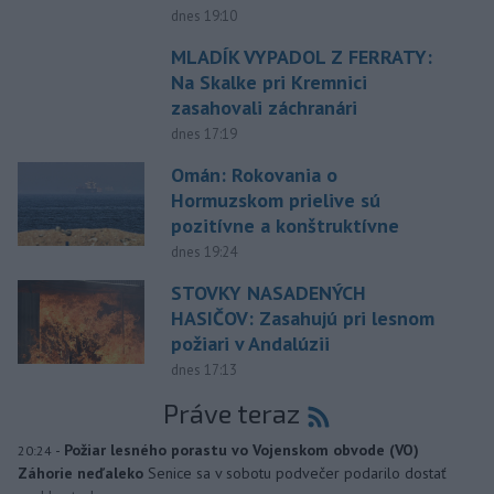
dnes 19:10
MLADÍK VYPADOL Z FERRATY:
Na Skalke pri Kremnici
zasahovali záchranári
dnes 17:19
Omán: Rokovania o
Hormuzskom prielive sú
pozitívne a konštruktívne
dnes 19:24
STOVKY NASADENÝCH
HASIČOV: Zasahujú pri lesnom
požiari v Andalúzii
dnes 17:13
Práve teraz
-
Požiar lesného porastu vo Vojenskom obvode (VO)
20:24
Záhorie neďaleko
Senice sa v sobotu podvečer podarilo dostať