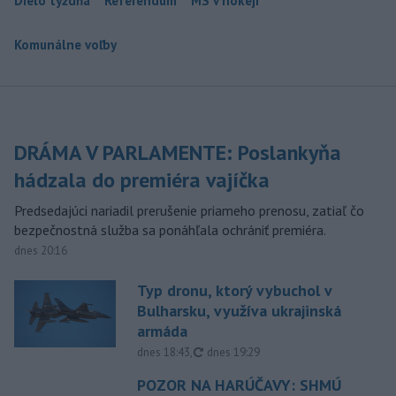
Dielo týždňa
Referendum
MS v hokeji
Komunálne voľby
DRÁMA V PARLAMENTE: Poslankyňa
hádzala do premiéra vajíčka
Predsedajúci nariadil prerušenie priameho prenosu, zatiaľ čo
bezpečnostná služba sa ponáhľala ochrániť premiéra.
dnes 20:16
Typ dronu, ktorý vybuchol v
Bulharsku, využíva ukrajinská
armáda
aktualizované
dnes 18:43
,
dnes 19:29
POZOR NA HARÚČAVY: SHMÚ