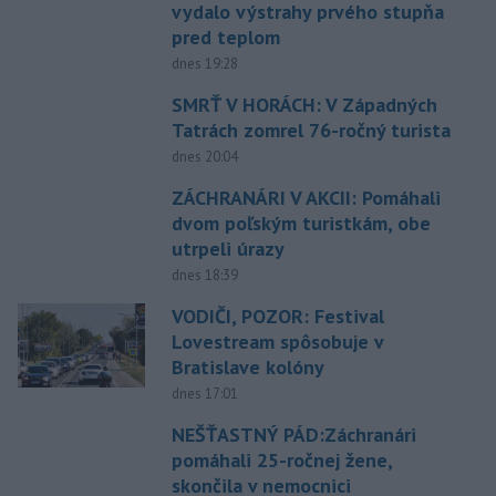
vydalo výstrahy prvého stupňa
pred teplom
dnes 19:28
SMRŤ V HORÁCH: V Západných
Tatrách zomrel 76-ročný turista
dnes 20:04
ZÁCHRANÁRI V AKCII: Pomáhali
dvom poľským turistkám, obe
utrpeli úrazy
dnes 18:39
VODIČI, POZOR: Festival
Lovestream spôsobuje v
Bratislave kolóny
dnes 17:01
NEŠŤASTNÝ PÁD:Záchranári
pomáhali 25-ročnej žene,
skončila v nemocnici