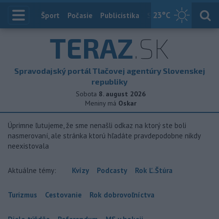
23
°C
Index
Šport
Počasie
Publicistika
Slovensko
Zahranič
TERAZ
.SK
Spravodajský portál Tlačovej agentúry Slovenskej
republiky
Sobota
8. august 2026
Meniny má
Oskar
Úprimne ľutujeme, že sme nenašli odkaz na ktorý ste boli
nasmerovaní, ale stránka ktorú hľadáte pravdepodobne nikdy
neexistovala
Aktuálne témy:
Kvízy
Podcasty
Rok Ľ.Štúra
Turizmus
Cestovanie
Rok dobrovoľníctva