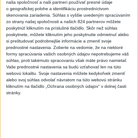
naša spoločnosť a naši partneri používať presné údaje
Poslanecký klub Tiszy nominuje
o geografickej polohe a identifikáciu prostredníctvom
na post prezidenta Andrása
skenovania zariadenia. Súhlas s vyššie uvedeným spracúvaním
Baku
zo strany našej spoločnosti a našich 824 partnerov môžete
aktualizované
dnes 13:44
,
dnes 13:59
poskytnúť kliknutím na príslušné tlačidlo. Skôr než súhlas
poskytnete, môžete kliknutím jeho poskytnutie odmietnuť alebo
SMUTNÁ SPRÁVA: Vo veku 68
si preštudovať podrobnejšie informácie a zmeniť svoje
rokov zomrel po chorobe otec
prednostné nastavenia.
Zoberte na vedomie, že na niektoré
Lionela Messiho
formy spracúvania vašich osobných údajov nepotrebujeme váš
dnes 15:34
súhlas, proti takémuto spracovaniu však máte právo namietať.
Vaše prednostné nastavenia sa budú vzťahovať len na túto
V Bratislave sa v druhom
webovú lokalitu. Svoje nastavenia môžete kedykoľvek zmeniť
štvrťroku predalo 652 nových
alebo svoj súhlas odvolať návratom na túto webovú stránku
bytov
kliknutím na tlačidlo „Ochrana osobných údajov“ v dolnej časti
stránky.
dnes 15:10
POŽIAR VO VAŽCI: Zasahovali
profesionáli, zranila sa jedna
osoba
dnes 15:42