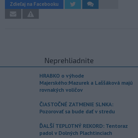
Zdieľaj na Facebooku
Neprehliadnite
HRABKO o výhode
Majerského:Mazurek a Laššáková majú
rovnakých voličov
ČIASTOČNÉ ZATMENIE SLNKA:
Pozorovať sa bude dať v stredu
ĎALŠÍ TEPLOTNÝ REKORD: Tentoraz
padol v Dolných Plachtinciach