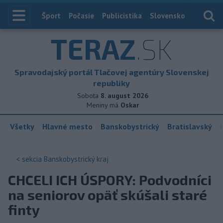
Index
Šport
Počasie
Publicistika
Slovensko
Zahranič
TERAZ
.SK
Spravodajský portál Tlačovej agentúry Slovenskej
republiky
Sobota
8. august 2026
Meniny má
Oskar
Všetky
Hlavné mesto
Banskobystrický
Bratislavský
< sekcia
Banskobystrický kraj
CHCELI ICH ÚSPORY: Podvodníci
na seniorov opäť skúšali staré
finty