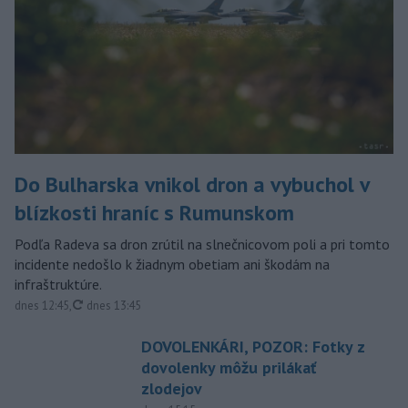
Do Bulharska vnikol dron a vybuchol v
blízkosti hraníc s Rumunskom
Podľa Radeva sa dron zrútil na slnečnicovom poli a pri tomto
incidente nedošlo k žiadnym obetiam ani škodám na
infraštruktúre.
aktualizované
dnes 12:45
,
dnes 13:45
DOVOLENKÁRI, POZOR: Fotky z
dovolenky môžu prilákať
zlodejov