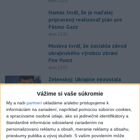
dnes 15:15
Hamas tvrdí, že je naďalej
pripravený realizovať plán pre
Pásmo Gazy
dnes 15:25
Moskva tvrdí, že zasiahla závod
ukrajinského výrobcu zbraní
Fire Point
dnes 13:55
Zelenskyj: Ukrajine nezostala
prakticky žiadna nepoškodená
elektráreň
Vážime si vaše súkromie
dnes 15:18
My a naši
partneri
ukladáme a/alebo pristupujeme k
informáciám na zariadení, napríklad pomocou súborov cookies,
STOVKY EVAKUOVANÝCH: Požiar
a spracúvame osobné údaje, ako sú jedinečné identifikátory a
sa šíril blízko dovolenkovej
štandardné informácie odosielané zariadením na
destinácie
personalizovanú reklamu a obsah, meranie reklamy a obsahu,
dnes 15:01
prieskumy publika a vývoj služieb.
S vaším povolením môže