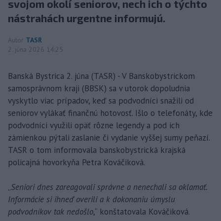
svojom okolí seniorov, nech ich o týchto
nástrahách urgentne informujú.
Autor
TASR
2. júna 2026 14:25
Banská Bystrica 2. júna (TASR) - V Banskobystrickom
samosprávnom kraji (BBSK) sa v utorok dopoludnia
vyskytlo viac prípadov, keď sa podvodníci snažili od
seniorov vylákať finančnú hotovosť. Išlo o telefonáty, kde
podvodníci využili opäť rôzne legendy a pod ich
zámienkou pýtali zaslanie či vydanie vyššej sumy peňazí.
TASR o tom informovala banskobystrická krajská
policajná hovorkyňa Petra Kováčiková.
„
Seniori dnes zareagovali správne a nenechali sa oklamať.
Informácie si ihneď overili a k dokonaniu úmyslu
podvodníkov tak nedošlo
,“ konštatovala Kováčiková.