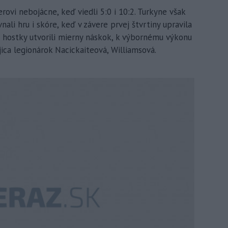
rovi nebojácne, keď viedli 5:0 i 10:2. Turkyne však
i hru i skóre, keď v závere prvej štvrtiny upravila
si hostky utvorili mierny náskok, k výbornému výkonu
ica legionárok Nacickaiteová, Williamsová.