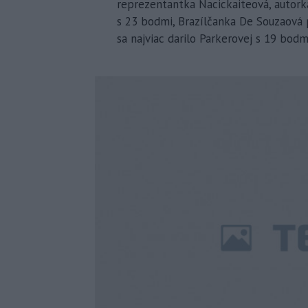
reprezentantka Nacickaiteová, autork
s 23 bodmi, Brazílčanka De Souzaová
sa najviac darilo Parkerovej s 19 bodm