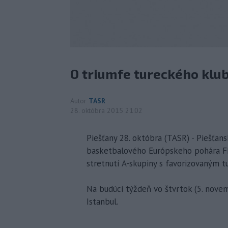
O triumfe tureckého klub
Autor
TASR
28. októbra 2015 21:02
Piešťany 28. októbra (TASR) - Piešťan
basketbalového Európskeho pohára FIB
stretnutí A-skupiny s favorizovaným 
Na budúci týždeň vo štvrtok (5. novem
Istanbul.