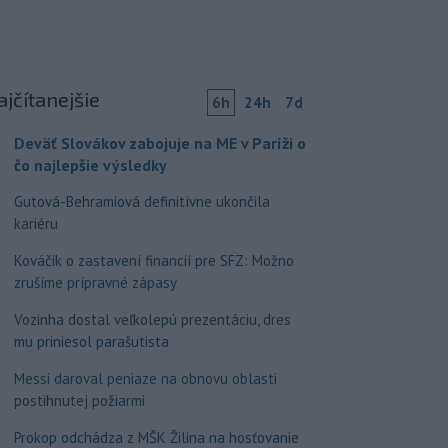
ajčítanejšie
6h
24h
7d
Deväť Slovákov zabojuje na ME v Paríži o
čo najlepšie výsledky
Gutová-Behramiová definitívne ukončila
kariéru
Kováčik o zastavení financií pre SFZ: Možno
zrušíme prípravné zápasy
Vozinha dostal veľkolepú prezentáciu, dres
mu priniesol parašutista
Messi daroval peniaze na obnovu oblasti
postihnutej požiarmi
Prokop odchádza z MŠK Žilina na hosťovanie