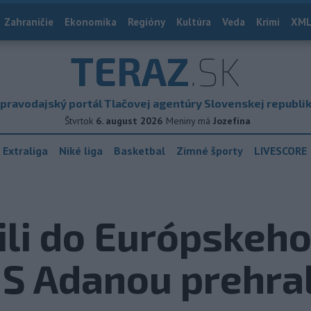
Zahraničie
Ekonomika
Regióny
Kultúra
Veda
Krimi
XML
TERAZ
.SK
pravodajský portál Tlačovej agentúry Slovenskej republi
Štvrtok
6. august 2026
Meniny má
Jozefína
 Extraliga
Niké liga
Basketbal
Zimné športy
LIVESCORE
ili do Európskeh
S Adanou prehral