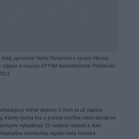
Aski), uprostred Nadia Parkerová a vpravo Monica
 zápase A-skupiny EP FIBA basketbalistiek Piešťanské
2015.
zhodujúce tretie dejstvo. V ňom sa už naplno
ny, ktorej rýchla hra a presná streľba robili domácim
postupne vybudovali 20-bodový náskok a duel
Najlepšou strelkyňou zápasu bola litovská