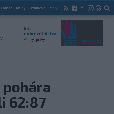
 Odber
Knihy
Útulkovo
Magazín
News Now
Archív
TASR
Rok
dobrovoľníctva
ky
Všetky správy
o pohára
i 62:87