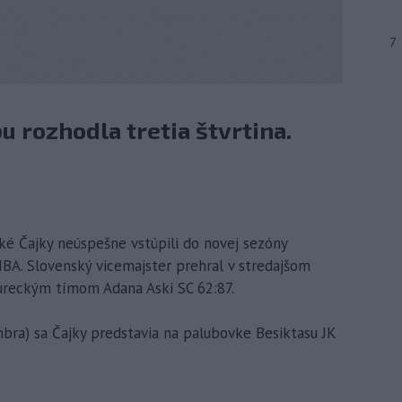
7
u rozhodla tretia štvrtina.
ské Čajky neúspešne vstúpili do novej sezóny
A. Slovenský vicemajster prehral v stredajšom
tureckým tímom Adana Aski SC 62:87.
bra) sa Čajky predstavia na palubovke Besiktasu JK