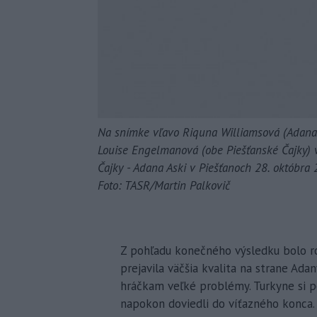
Na snímke vľavo Riquna Williamsová (Adana 
Louise Engelmanová (obe Piešťanské Čajky) v
Čajky - Adana Aski v Piešťanoch 28. októbra 
Foto: TASR/Martin Palkovič
Z pohľadu konečného výsledku bolo ro
prejavila väčšia kvalita na strane Ada
hráčkam veľké problémy. Turkyne si 
napokon doviedli do víťazného konca. 