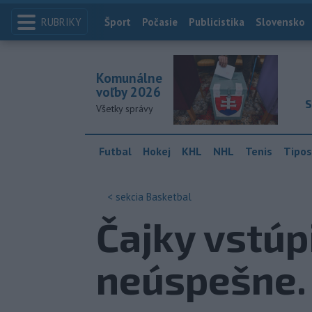
RUBRIKY
Index
Šport
Počasie
Publicistika
Slovensko
Komunálne
voľby 2026
S
Všetky správy
Futbal
Hokej
KHL
NHL
Tenis
Tipos
< sekcia
Basketbal
Čajky vstúp
neúspešne. 