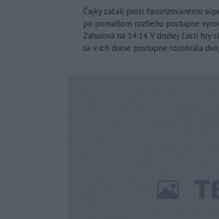
Čajky začali proti favorizovanému súpe
po pomalšom rozbehu postupne vyrovnal
Zahuiová na 14:14. V druhej časti hry 
sa v ich drese postupne rozohrala dvoj