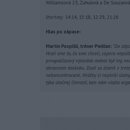
Williamsová 23, Zahuiová a De Souzaová
štvrtiny: 14:14, 15:18, 12:29, 21:26
Hlas po zápase:
Martin Pospíšil, tréner Piešťan:
"Do zápa
Hrali sme to, čo sme chceli, súpera nepúšťa
prvopolčasový výsledok mohol byť iný, ned
obrannom doskoku. Duel sa zlomil v tretej
nekoncentrované. Hráčky si neplnili úlohy
týka útočnej činnosti, tam nám viazla orga
.