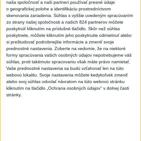
dnes 18:09
|
Ministerstvo kultúry SR
|
16
naša spoločnosť a naši partneri používať presné údaje
zobrazení
o geografickej polohe a identifikáciu prostredníctvom
skenovania zariadenia. Súhlas s vyššie uvedeným spracúvaním
⁉️FICO, KDE STE⁉️ČO TIE VAŠE DRÍSTY
zo strany našej spoločnosti a našich 824 partnerov môžete
O BENZÍNE⁉️VŠETKÝCH...
poskytnúť kliknutím na príslušné tlačidlo. Skôr než súhlas
dnes 17:02
|
Jakab Július
|
6569
zobrazení
poskytnete, môžete kliknutím jeho poskytnutie odmietnuť alebo
si preštudovať podrobnejšie informácie a zmeniť svoje
Taraba: Rozvíjame všetky kúty
prednostné nastavenia.
Zoberte na vedomie, že na niektoré
Slovenska
formy spracúvania vašich osobných údajov nepotrebujeme váš
dnes 16:57
|
Taraba Tomáš
|
4375
zobrazení
súhlas, proti takémuto spracovaniu však máte právo namietať.
Vaše prednostné nastavenia sa budú vzťahovať len na túto
Najnovšie statusy štátnych inštitúcií
webovú lokalitu. Svoje nastavenia môžete kedykoľvek zmeniť
alebo svoj súhlas odvolať návratom na túto webovú stránku
CHYSTÁTE SA VON? UŽITE SI ZÁBAVU A
kliknutím na tlačidlo „Ochrana osobných údajov“ v dolnej časti
HLAVNE SA V PORIADKU...
stránky.
CHYSTÁTE SA VON? UŽITE SI ZÁBAVU A HLAVNE SA V
PORIADKU VRÁŤTE DOMOV📍 👮‍♂️ Policajti počas
nočnej akcie navštívili pa...
dnes 18:00
|
Polícia Slovenskej republiky
Najnovšie politické statusy