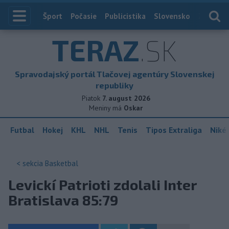
Index
Šport
Počasie
Publicistika
Slovensko
Zahranič
TERAZ
.SK
Spravodajský portál Tlačovej agentúry Slovenskej
republiky
Piatok
7. august 2026
Meniny má
Oskar
Futbal
Hokej
KHL
NHL
Tenis
Tipos Extraliga
Niké 
< sekcia
Basketbal
Levickí Patrioti zdolali Inter
Bratislava 85:79