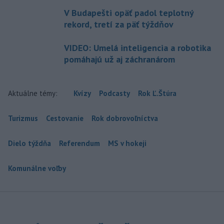
V Budapešti opäť padol teplotný
rekord, tretí za päť týždňov
VIDEO: Umelá inteligencia a robotika
pomáhajú už aj záchranárom
Aktuálne témy:
Kvízy
Podcasty
Rok Ľ.Štúra
Turizmus
Cestovanie
Rok dobrovoľníctva
Dielo týždňa
Referendum
MS v hokeji
Komunálne voľby