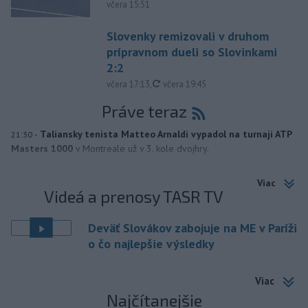
včera 15:51
Slovenky remizovali v druhom
prípravnom dueli so Slovinkami
2:2
aktualizované
včera 17:13
,
včera 19:45
Práve teraz
-
Taliansky tenista Matteo Arnaldi vypadol na turnaji ATP
21:30
Masters 1000
v Montreale už v 3. kole dvojhry.
Viac
Videá a prenosy TASR TV
Deväť Slovákov zabojuje na ME v Paríži
o čo najlepšie výsledky
Viac
Najčítanejšie