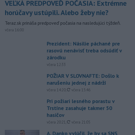
VEĽKÁ PREDPOVEĎ POČASIA: Extrémne
horúčavy ustúpili. Alebo žeby nie?
Teraz.sk prináša predpoveď počasia na nasledujúci týždeň.
včera 16:00
Prezident: Násilie páchané pre
rasovú nenávisť treba odsúdiť v
zárodku
včera 12:33
POŽIAR V SLOVNAFTE: Došlo k
narušeniu jednej z nádrží
aktualizované
včera 14:20
,
včera 15:46
Pri požiari lesného porastu v
Trstíne zasahuje takmer 50
hasičov
aktualizované
včera 20:21
,
včera 21:05
A. Danko vylúčil, že by sa SNS