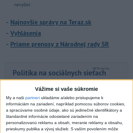
nevyšiel
Najnovšie správy na Teraz.sk
Vyhlásenia
Priame prenosy z Národnej rady SR
Politika na sociálnych sieťach
Vážime si vaše súkromie
Zobraziť viac
Info
My a naši
partneri
ukladáme a/alebo pristupujeme k
informáciám na zariadení, napríklad pomocou súborov cookies,
Najnovšie videá
Najsledovanejšie videá
a spracúvame osobné údaje, ako sú jedinečné identifikátory a
štandardné informácie odosielané zariadením na
Kontrolný deň na Spišskom hrade
personalizovanú reklamu a obsah, meranie reklamy a obsahu,
potvrdil výrazný pokrok...
prieskumy publika a vývoj služieb.
S vaším povolením môže