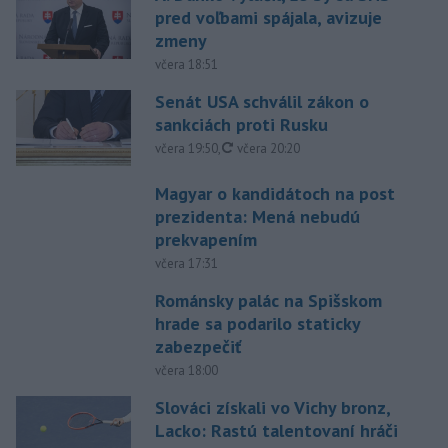
pred voľbami spájala, avizuje
zmeny
včera 18:51
Senát USA schválil zákon o
sankciách proti Rusku
aktualizované
včera 19:50
,
včera 20:20
Magyar o kandidátoch na post
prezidenta: Mená nebudú
prekvapením
včera 17:31
Románsky palác na Spišskom
hrade sa podarilo staticky
zabezpečiť
včera 18:00
Slováci získali vo Vichy bronz,
Lacko: Rastú talentovaní hráči