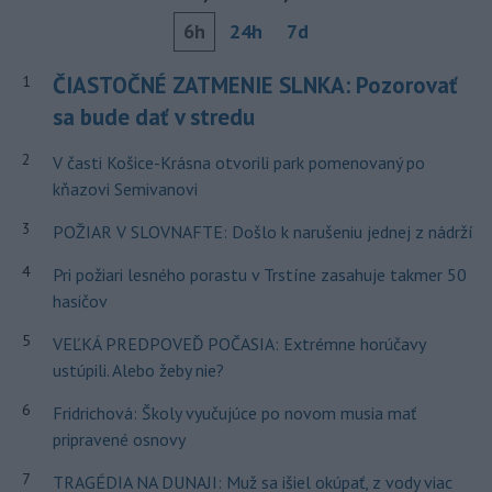
6h
24h
7d
ČIASTOČNÉ ZATMENIE SLNKA: Pozorovať
1
sa bude dať v stredu
2
V časti Košice-Krásna otvorili park pomenovaný po
kňazovi Semivanovi
3
POŽIAR V SLOVNAFTE: Došlo k narušeniu jednej z nádrží
4
Pri požiari lesného porastu v Trstíne zasahuje takmer 50
hasičov
5
VEĽKÁ PREDPOVEĎ POČASIA: Extrémne horúčavy
ustúpili. Alebo žeby nie?
6
Fridrichová: Školy vyučujúce po novom musia mať
pripravené osnovy
7
TRAGÉDIA NA DUNAJI: Muž sa išiel okúpať, z vody viac