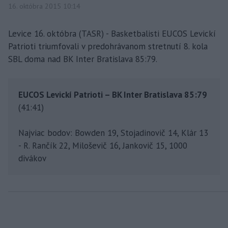
16. októbra 2015 10:14
Levice 16. októbra (TASR) - Basketbalisti EUCOS Levickí
Patrioti triumfovali v predohrávanom stretnutí 8. kola
SBL doma nad BK Inter Bratislava 85:79.
EUCOS Levickí Patrioti – BK Inter Bratislava 85:79
(41:41)
Najviac bodov: Bowden 19, Stojadinovič 14, Klár 13
- R. Rančík 22, Miloševič 16, Jankovič 15, 1000
divákov