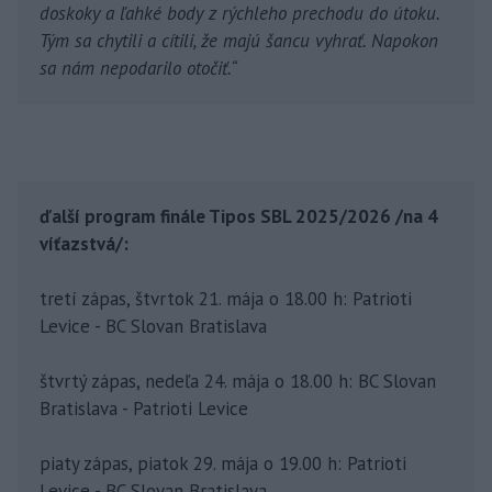
doskoky a ľahké body z rýchleho prechodu do útoku.
Tým sa chytili a cítili, že majú šancu vyhrať. Napokon
sa nám nepodarilo otočiť.“
ďalší program finále Tipos SBL 2025/2026 /na 4
víťazstvá/:
tretí zápas, štvrtok 21. mája o 18.00 h: Patrioti
Levice - BC Slovan Bratislava
štvrtý zápas, nedeľa 24. mája o 18.00 h: BC Slovan
Bratislava - Patrioti Levice
piaty zápas, piatok 29. mája o 19.00 h: Patrioti
Levice - BC Slovan Bratislava