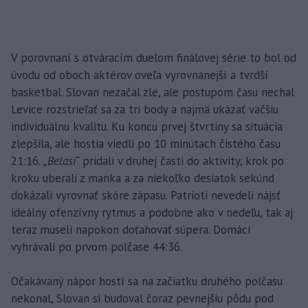
V porovnaní s otváracím duelom finálovej série to bol od
úvodu od oboch aktérov oveľa vyrovnanejší a tvrdší
basketbal. Slovan nezačal zle, ale postupom času nechal
Levice rozstrieľať sa za tri body a najmä ukázať väčšiu
individuálnu kvalitu. Ku koncu prvej štvrtiny sa situácia
zlepšila, ale hostia viedli po 10 minútach čistého času
21:16.
„Belasí“
pridali v druhej časti do aktivity, krok po
kroku uberali z manka a za niekoľko desiatok sekúnd
dokázali vyrovnať skóre zápasu. Patrioti nevedeli nájsť
ideálny ofenzívny rytmus a podobne ako v nedeľu, tak aj
teraz museli napokon doťahovať súpera. Domáci
vyhrávali po prvom polčase 44:36.
Očakávaný nápor hostí sa na začiatku druhého polčasu
nekonal, Slovan si budoval čoraz pevnejšiu pôdu pod