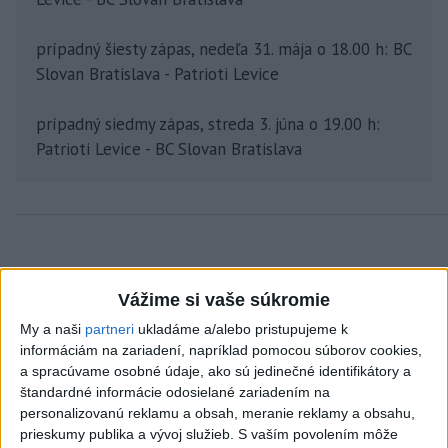
prípadný šiesty zápas, nedeľa 31. mája o 18.00 h: BC
Slovan Bratislava - Patrioti Levice
prípadný siedmy zápas, streda 3. júna o 19.00 h:
Patrioti Levice - BC Slovan Bratislava
Vážime si vaše súkromie
My a naši
partneri
ukladáme a/alebo pristupujeme k
Prečítajte si aj:
informáciám na zariadení, napríklad pomocou súborov cookies,
a spracúvame osobné údaje, ako sú jedinečné identifikátory a
štandardné informácie odosielané zariadením na
personalizovanú reklamu a obsah, meranie reklamy a obsahu,
prieskumy publika a vývoj služieb.
S vaším povolením môže