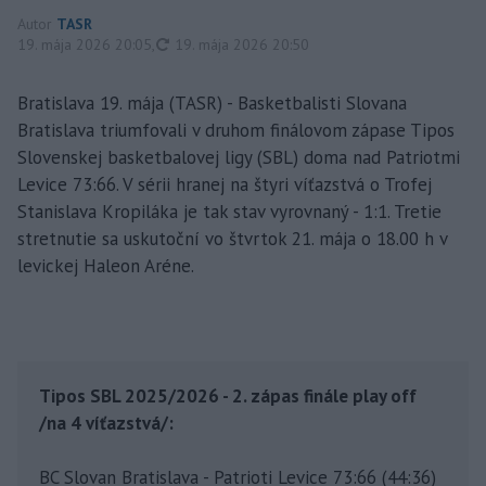
Autor
TASR
aktualizované
19. mája 2026 20:05
,
19. mája 2026 20:50
Bratislava 19. mája (TASR) - Basketbalisti Slovana
Bratislava triumfovali v druhom finálovom zápase Tipos
Slovenskej basketbalovej ligy (SBL) doma nad Patriotmi
Levice 73:66. V sérii hranej na štyri víťazstvá o Trofej
Stanislava Kropiláka je tak stav vyrovnaný - 1:1. Tretie
stretnutie sa uskutoční vo štvrtok 21. mája o 18.00 h v
levickej Haleon Aréne.
Tipos SBL 2025/2026 - 2. zápas finále play off
/na 4 víťazstvá/:
BC Slovan Bratislava - Patrioti Levice 73:66 (44:36)