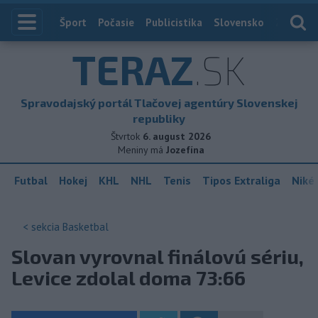
Index
Šport
Počasie
Publicistika
Slovensko
Zahranič
TERAZ
.SK
Spravodajský portál Tlačovej agentúry Slovenskej
republiky
Štvrtok
6. august 2026
Meniny má
Jozefína
Futbal
Hokej
KHL
NHL
Tenis
Tipos Extraliga
Niké 
< sekcia
Basketbal
Slovan vyrovnal finálovú sériu,
Levice zdolal doma 73:66