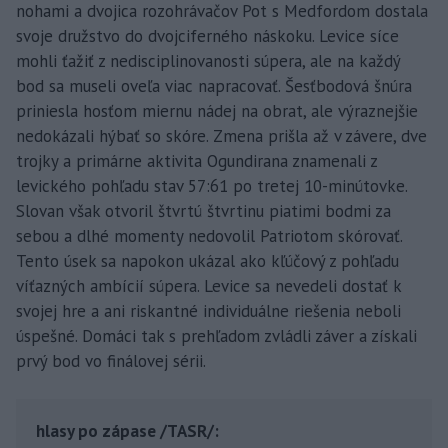
nohami a dvojica rozohrávačov Pot s Medfordom dostala
svoje družstvo do dvojciferného náskoku. Levice síce
mohli ťažiť z nedisciplinovanosti súpera, ale na každý
bod sa museli oveľa viac napracovať. Šesťbodová šnúra
priniesla hosťom miernu nádej na obrat, ale výraznejšie
nedokázali hýbať so skóre. Zmena prišla až v závere, dve
trojky a primárne aktivita Ogundirana znamenali z
levického pohľadu stav 57:61 po tretej 10-minútovke.
Slovan však otvoril štvrtú štvrtinu piatimi bodmi za
sebou a dlhé momenty nedovolil Patriotom skórovať.
Tento úsek sa napokon ukázal ako kľúčový z pohľadu
víťazných ambícií súpera. Levice sa nevedeli dostať k
svojej hre a ani riskantné individuálne riešenia neboli
úspešné. Domáci tak s prehľadom zvládli záver a získali
prvý bod vo finálovej sérii.
hlasy po zápase /TASR/: