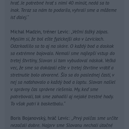
hrať. Je potrebné hrať s nimi 40 minút, nedá sa to
inak. Teraz sa nám to podarilo, vyhrali sme a môžeme
ísť ďalej.“
Michal Madzin, tréner Levíc:
„Veľmi ťažký zápas.
Myslím si, že bol ešte fyzickejší ako v Leviciach.
Odzrkadlilo sa to aj na skóre. O každý bod a doskok
sa extrémne bojovalo. Nemali sme najlepší vstup do
tretej štvrtiny, Slovan si tam vybudoval náskok. Veľká
vec, že sme sa dokázali ešte v tretej štvrtine vrátiť a
stretnutie bolo otvorené. Šlo sa do poslednej časti, v
nej sa naťahovalo o každý bod a loptu. Slovan našiel
v správny čas správne riešenia. My, keď sme
potrebovali, tak sme zahodili aj nejaké trestné hody.
To však patrí k basketbalu.“
Boris Bojanovský, hráč Levíc:
„Prvý polčas sme určite
nezačali dobre. Najprv sme Slovanu nechali útočné