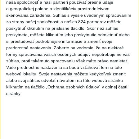
naša spoločnosť a naši partneri používať presné údaje
o geografickej polohe a identifikáciu prostredníctvom
skenovania zariadenia. Súhlas s vyššie uvedeným spracúvaním
zo strany našej spoločnosti a našich 824 partnerov môžete
poskytnúť kliknutím na príslušné tlačidlo. Skôr než súhlas
poskytnete, môžete kliknutím jeho poskytnutie odmietnuť alebo
si preštudovať podrobnejšie informácie a zmeniť svoje
prednostné nastavenia.
Zoberte na vedomie, že na niektoré
formy spracúvania vašich osobných údajov nepotrebujeme váš
súhlas, proti takémuto spracovaniu však máte právo namietať.
SBL: Levice s cieľom získať piaty titul za sebou, v
Vaše prednostné nastavenia sa budú vzťahovať len na túto
webovú lokalitu. Svoje nastavenia môžete kedykoľvek zmeniť
ceste stojí Slovan
alebo svoj súhlas odvolať návratom na túto webovú stránku
kliknutím na tlačidlo „Ochrana osobných údajov“ v dolnej časti
stránky.
Zdieľaj na Facebooku