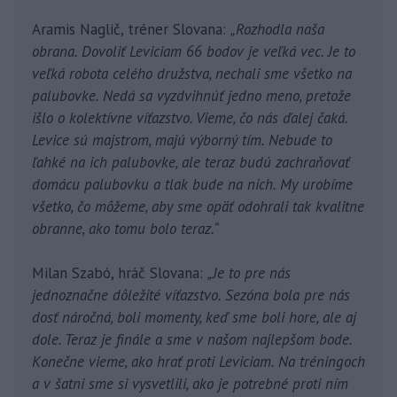
Aramis Naglič, tréner Slovana:
„Rozhodla naša
obrana. Dovoliť Leviciam 66 bodov je veľká vec. Je to
veľká robota celého družstva, nechali sme všetko na
palubovke. Nedá sa vyzdvihnúť jedno meno, pretože
išlo o kolektívne víťazstvo. Vieme, čo nás ďalej čaká.
Levice sú majstrom, majú výborný tím. Nebude to
ľahké na ich palubovke, ale teraz budú zachraňovať
domácu palubovku a tlak bude na nich. My urobíme
všetko, čo môžeme, aby sme opäť odohrali tak kvalitne
obranne, ako tomu bolo teraz.“
Milan Szabó, hráč Slovana:
„Je to pre nás
jednoznačne dôležité víťazstvo. Sezóna bola pre nás
dosť náročná, boli momenty, keď sme boli hore, ale aj
dole. Teraz je finále a sme v našom najlepšom bode.
Konečne vieme, ako hrať proti Leviciam. Na tréningoch
a v šatni sme si vysvetlili, ako je potrebné proti ním