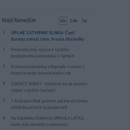
Najčítanejšie
6h
24h
7d
ÚPLNÉ ZATMENIE SLNKA: Časť
1
Európy zahalí tma, hrozia dôsledky
2
Prešovský kraj vyzýva k využitiu
bezplatného parkoviska v Tatrách
3
Kruhová križovatka v Poprade v smere z
Hozelca bude hotová budúci rok
4
ČAKAJTE BÚRKY: Vyskytnú sa do polnoci
najmä v týchto častiach
5
V Košiciach Nad jazerom začína výstavba
chodníka,otvorili aj pumptrack
6
Na kúpalisku Diakovce UNIKALA LÁTKA,
osem ľudí skončilo v nemocnici