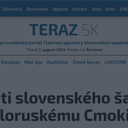
Zahraničie
Ekonomika
Regióny
Kultúra
Veda
Krimi
XML
TERAZ
.SK
pravodajský portál Tlačovej agentúry Slovenskej republi
Piatok
7. august 2026
Meniny má
Štefánia
 Extraliga
Niké liga
Basketbal
Zimné športy
LIVESCORE
sti slovenského 
ieloruskému Cmok