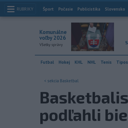
RUBRIKY
Index
Šport
Počasie
Publicistika
Slovensko
Komunálne
voľby 2026
S
Všetky správy
Futbal
Hokej
KHL
NHL
Tenis
Tipos
< sekcia
Basketbal
Basketbali
podľahli b