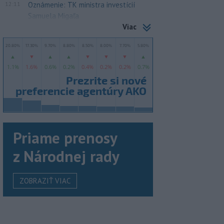
12:11
Oznámenie: TK ministra investícií
Samuela Migaľa
Viac
Priame prenosy
z Národnej rady
ZOBRAZIŤ VIAC