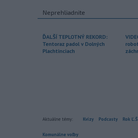
Neprehliadnite
ĎALŠÍ TEPLOTNÝ REKORD:
VIDE
Tentoraz padol v Dolných
robo
Plachtinciach
zách
Aktuálne témy:
Kvízy
Podcasty
Rok Ľ.Š
Komunálne voľby