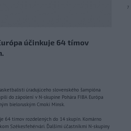
7
urópa účinkuje 64 tímov
n.
Basketbalisti úradujúceho slovenského šampióna
li do zápolení v N-skupine Pohára FIBA Európa
aným bieloruským Cmoki Minsk.
je 64 tímov rozdelených do 14 skupín. Komárno
kom Székesfehérvári. Ďalšími účastníkmi N-skupiny