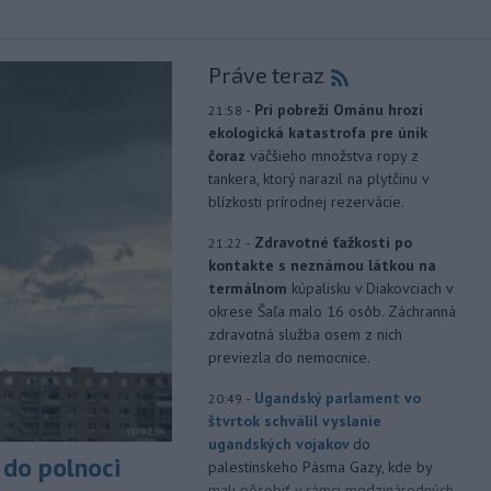
Práve teraz
-
Pri pobreží Ománu hrozí
21:58
ekologická katastrofa pre únik
čoraz
väčšieho množstva ropy z
tankera, ktorý narazil na plytčinu v
blízkosti prírodnej rezervácie.
-
Zdravotné ťažkosti po
21:22
kontakte s neznámou látkou na
termálnom
kúpalisku v Diakovciach v
okrese Šaľa malo 16 osôb. Záchranná
zdravotná služba osem z nich
previezla do nemocnice.
-
Ugandský parlament vo
20:49
štvrtok schválil vyslanie
ugandských vojakov
do
do polnoci
palestínskeho Pásma Gazy, kde by
mali pôsobiť v rámci medzinárodných