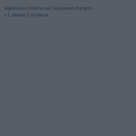
Jagiellonia zvíťazila nad Glasgowom Rangers
v 1. zápase 3. predkola