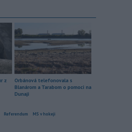
r z
Orbánová telefonovala s
Blanárom a Tarabom o pomoci na
Dunaji
Referendum
MS v hokeji