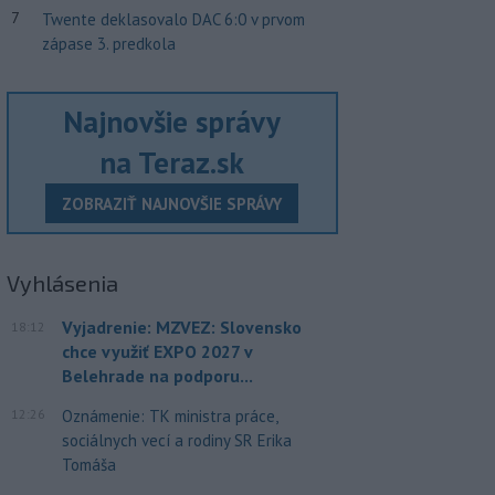
7
Twente deklasovalo DAC 6:0 v prvom
zápase 3. predkola
Najnovšie správy
na Teraz.sk
ZOBRAZIŤ NAJNOVŠIE SPRÁVY
Vyhlásenia
Vyjadrenie: MZVEZ: Slovensko
18:12
chce využiť EXPO 2027 v
Belehrade na podporu...
12:26
Oznámenie: TK ministra práce,
sociálnych vecí a rodiny SR Erika
Tomáša