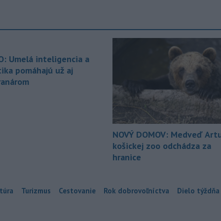
O: Umelá inteligencia a
tika pomáhajú už aj
ranárom
NOVÝ DOMOV: Medveď Artu
košickej zoo odchádza za
hranice
túra
Turizmus
Cestovanie
Rok dobrovoľníctva
Dielo týždňa