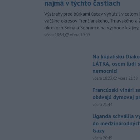
najmä v týchto častiach
Výstrahy pred búrkami ústav vyhlásil v celom 
väčšine okresov Trenčianskeho, Trnavského a Ž
okresoch Snina a Sobrance na východe krajiny.
aktualizované
včera 18:54
,
včera 19:09
Na kúpalisku Diak
LÁTKA, osem ľudí s
nemocnici
aktualizovan
včera 18:23
,
včera 21:38
Francúzski vinári s
obávajú dymovej pr
včera 21:44
Uganda schválila v
do medzinárodných
Gazy
včera 20:49