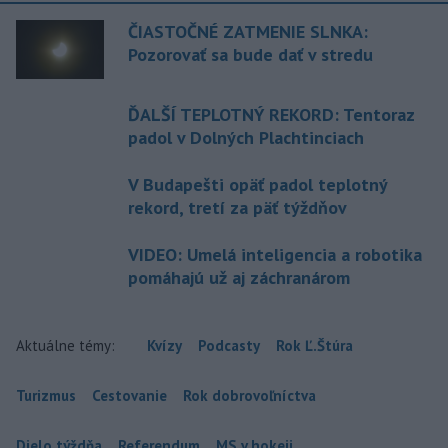
ČIASTOČNÉ ZATMENIE SLNKA:
Pozorovať sa bude dať v stredu
ĎALŠÍ TEPLOTNÝ REKORD: Tentoraz
padol v Dolných Plachtinciach
V Budapešti opäť padol teplotný
rekord, tretí za päť týždňov
VIDEO: Umelá inteligencia a robotika
pomáhajú už aj záchranárom
Aktuálne témy:
Kvízy
Podcasty
Rok Ľ.Štúra
Turizmus
Cestovanie
Rok dobrovoľníctva
Dielo týždňa
Referendum
MS v hokeji