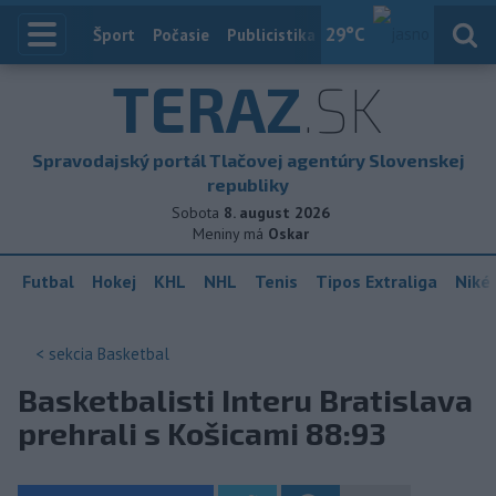
29
°C
Index
Šport
Počasie
Publicistika
Slovensko
Zahranič
TERAZ
.SK
Spravodajský portál Tlačovej agentúry Slovenskej
republiky
Sobota
8. august 2026
Meniny má
Oskar
Futbal
Hokej
KHL
NHL
Tenis
Tipos Extraliga
Niké 
< sekcia
Basketbal
Basketbalisti Interu Bratislava
prehrali s Košicami 88:93