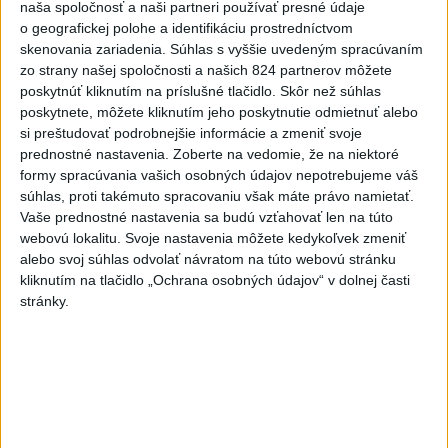
naša spoločnosť a naši partneri používať presné údaje
o geografickej polohe a identifikáciu prostredníctvom
skenovania zariadenia. Súhlas s vyššie uvedeným spracúvaním
zo strany našej spoločnosti a našich 824 partnerov môžete
Politika na sociálnych sieťach
poskytnúť kliknutím na príslušné tlačidlo. Skôr než súhlas
poskytnete, môžete kliknutím jeho poskytnutie odmietnuť alebo
si preštudovať podrobnejšie informácie a zmeniť svoje
Zobraziť viac
Info
prednostné nastavenia.
Zoberte na vedomie, že na niektoré
formy spracúvania vašich osobných údajov nepotrebujeme váš
súhlas, proti takémuto spracovaniu však máte právo namietať.
Najnovšie videá
Najsledovanejšie videá
Vaše prednostné nastavenia sa budú vzťahovať len na túto
webovú lokalitu. Svoje nastavenia môžete kedykoľvek zmeniť
alebo svoj súhlas odvolať návratom na túto webovú stránku
ANI HORÚCE LETNÉ DNI NÁS
NEZASTAVIA 🌿☀️
kliknutím na tlačidlo „Ochrana osobných údajov“ v dolnej časti
stránky.
dnes 06:00
|
Úrad vlády SR
|
370
zobrazení
Kontrolný deň na Spišskom hrade
potvrdil výrazný pokrok...
včera 18:09
|
Ministerstvo kultúry SR
|
52
zobrazení
⁉️FICO, KDE STE⁉️ČO TIE VAŠE DRÍSTY