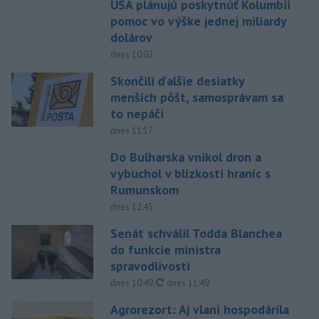
USA plánujú poskytnúť Kolumbii
pomoc vo výške jednej miliardy
dolárov
dnes 10:02
Skončili ďalšie desiatky
menších pôšt, samosprávam sa
to nepáči
dnes 11:17
Do Bulharska vnikol dron a
vybuchol v blízkosti hraníc s
Rumunskom
dnes 12:45
Senát schválil Todda Blanchea
do funkcie ministra
spravodlivosti
aktualizované
dnes 10:49
,
dnes 11:49
Agrorezort: Aj vlani hospodárila