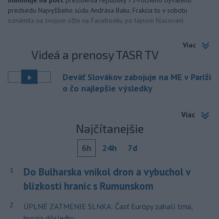
predsedu Najvyššieho súdu Andrása Baku. Frakcia to v sobotu
oznámila na svojom účte na Facebooku po tajnom hlasovaní.
Viac
Videá a prenosy TASR TV
Deväť Slovákov zabojuje na ME v Paríži
o čo najlepšie výsledky
Viac
Najčítanejšie
6h
24h
7d
Do Bulharska vnikol dron a vybuchol v
1
blízkosti hraníc s Rumunskom
2
ÚPLNÉ ZATMENIE SLNKA: Časť Európy zahalí tma,
hrozia dôsledky