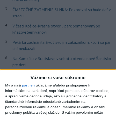
3
ČIASTOČNÉ ZATMENIE SLNKA: Pozorovať sa bude dať v
stredu
4
V časti Košice-Krásna otvorili park pomenovaný po
kňazovi Semivanovi
5
Pekárka zachránila život svojim zákazníkom, ktorí sa pár
dní neukázali
6
Na Kamzíku v Bratislave v sobotu otvoria nové Šantisko
pre deti
7
Obranca Kaša dostal od Žiliny povolenie hľadať si nový
Vážime si vaše súkromie
klub
My a naši
partneri
ukladáme a/alebo pristupujeme k
informáciám na zariadení, napríklad pomocou súborov cookies,
Najnovšie správy na Teraz.sk
a spracúvame osobné údaje, ako sú jedinečné identifikátory a
štandardné informácie odosielané zariadením na
Vyhlásenia
personalizovanú reklamu a obsah, meranie reklamy a obsahu,
prieskumy publika a vývoj služieb.
S vaším povolením môže
Priame prenosy z Národnej rady SR