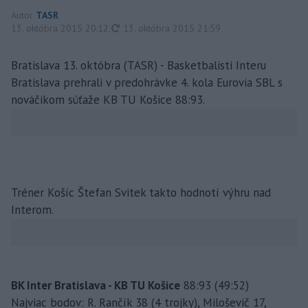
Autor
TASR
aktualizované
13. októbra 2015 20:12
,
13. októbra 2015 21:59
Bratislava 13. októbra (TASR) - Basketbalisti Interu
Bratislava prehrali v predohrávke 4. kola Eurovia SBL s
nováčikom súťaže KB TU Košice 88:93.
Tréner Košíc Štefan Svitek takto hodnotí výhru nad
Interom.
BK Inter Bratislava - KB TU Košice
88:93 (49:52)
Najviac bodov: R. Rančík 38 (4 trojky), Miloševič 17,