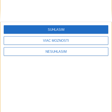
VIDEO: MUNÍCIA V DUNAJI: Mínu
previezli na likvidáciu
PÁD LIETADLA PRI OČOVEJ: Zahynuli
traja ľudia
SÚHLASÍM
PRVÝ: Poliak Kubkowski preplával
VIAC MOŽNOSTÍ
Baltské more bez prerušenia
NESÚHLASÍM
Počasie
AKTUÁLNA PREDPOVEĎ POČASIA NA SEDEM DNÍ
....