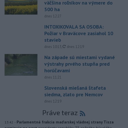
väčšina roľníkov na výmere do
500 ha
dnes 12:27
INTOXIKOVALA SA OSOBA:
Požiar v Braväcove zasiahol 10
stavieb
aktualizované
dnes 10:13
,
dnes 12:19
Na západe sú miestami vydané
výstrahy prvého stupňa pred
horúčavami
dnes 11:21
Slovenská miešaná štafeta
siedma, zlato pre Nemcov
dnes 12:19
Práve teraz
-
Parlamentná frakcia maďarskej vládnej strany Tisza
13:42
nominuje na post
prezidenta republiky 73-ročného bývalého