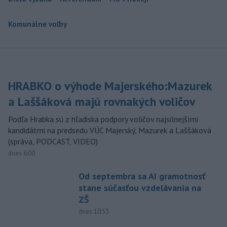
Komunálne voľby
HRABKO o výhode Majerského:Mazurek
a Laššáková majú rovnakých voličov
Podľa Hrabka sú z hľadiska podpory voličov najsilnejšími
kandidátmi na predsedu VÚC Majerský, Mazurek a Laššáková
(správa, PODCAST, VIDEO)
dnes 6:00
Od septembra sa AI gramotnosť
stane súčasťou vzdelávania na
ZŠ
dnes 10:53