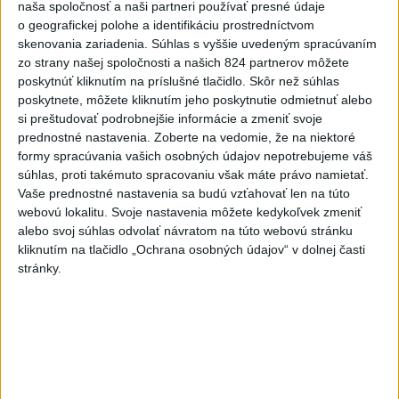
ŠTIBRAVÁ: Štvrté miesto v silnej
naša spoločnosť a naši partneri používať presné údaje
svetovej konkurencii je výborné
o geografickej polohe a identifikáciu prostredníctvom
skenovania zariadenia. Súhlas s vyššie uvedeným spracúvaním
zo strany našej spoločnosti a našich 824 partnerov môžete
Slovensko trápi sucho: V prírode sa
poskytnúť kliknutím na príslušné tlačidlo. Skôr než súhlas
prejavuje viacerými spôsobmi
poskytnete, môžete kliknutím jeho poskytnutie odmietnuť alebo
si preštudovať podrobnejšie informácie a zmeniť svoje
prednostné nastavenia.
Zoberte na vedomie, že na niektoré
formy spracúvania vašich osobných údajov nepotrebujeme váš
Aktuálne témy:
Kvízy
Podcasty
Rok Ľ.Štúra
súhlas, proti takémuto spracovaniu však máte právo namietať.
Vaše prednostné nastavenia sa budú vzťahovať len na túto
webovú lokalitu. Svoje nastavenia môžete kedykoľvek zmeniť
Turizmus
Cestovanie
Rok dobrovoľníctva
alebo svoj súhlas odvolať návratom na túto webovú stránku
kliknutím na tlačidlo „Ochrana osobných údajov“ v dolnej časti
Dielo týždňa
Referendum
MS v hokeji
stránky.
Komunálne voľby