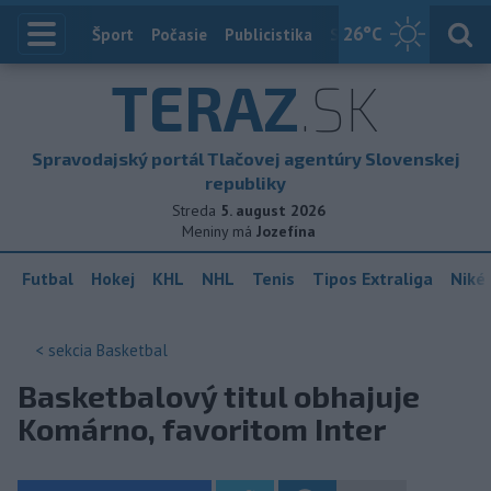
26
°C
Index
Šport
Počasie
Publicistika
Slovensko
Zahranič
TERAZ
.SK
Spravodajský portál Tlačovej agentúry Slovenskej
republiky
Streda
5. august 2026
Meniny má
Jozefína
Futbal
Hokej
KHL
NHL
Tenis
Tipos Extraliga
Niké 
< sekcia
Basketbal
Basketbalový titul obhajuje
Komárno, favoritom Inter