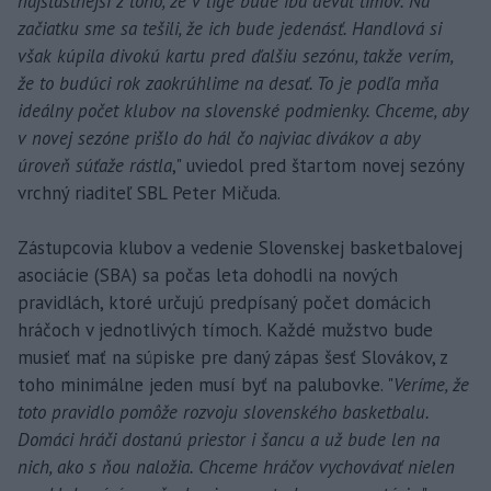
najšťastnejší z toho, že v lige bude iba deväť tímov. Na
začiatku sme sa tešili, že ich bude jedenásť. Handlová si
však kúpila divokú kartu pred ďalšiu sezónu, takže verím,
že to budúci rok zaokrúhlime na desať. To je podľa mňa
ideálny počet klubov na slovenské podmienky. Chceme, aby
v novej sezóne prišlo do hál čo najviac divákov a aby
úroveň súťaže rástla
," uviedol pred štartom novej sezóny
vrchný riaditeľ SBL Peter Mičuda.
Zástupcovia klubov a vedenie Slovenskej basketbalovej
asociácie (SBA) sa počas leta dohodli na nových
pravidlách, ktoré určujú predpísaný počet domácich
hráčoch v jednotlivých tímoch. Každé mužstvo bude
musieť mať na súpiske pre daný zápas šesť Slovákov, z
toho minimálne jeden musí byť na palubovke. "
Veríme, že
toto pravidlo pomôže rozvoju slovenského basketbalu.
Domáci hráči dostanú priestor i šancu a už bude len na
nich, ako s ňou naložia. Chceme hráčov vychovávať nielen