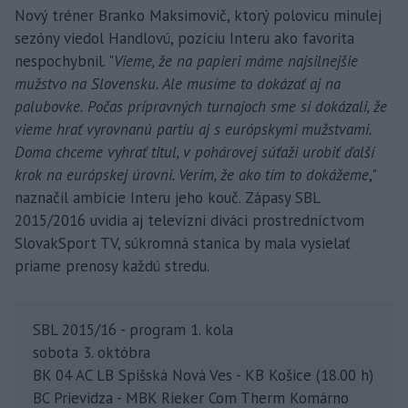
Nový tréner Branko Maksimovič, ktorý polovicu minulej
sezóny viedol Handlovú, pozíciu Interu ako favorita
nespochybnil. "
Vieme, že na papieri máme najsilnejšie
mužstvo na Slovensku. Ale musíme to dokázať aj na
palubovke. Počas prípravných turnajoch sme si dokázali, že
vieme hrať vyrovnanú partiu aj s európskymi mužstvami.
Doma chceme vyhrať titul, v pohárovej súťaži urobiť ďalší
krok na európskej úrovni. Verím, že ako tím to dokážeme
,"
naznačil ambície Interu jeho kouč. Zápasy SBL
2015/2016 uvidia aj televízni diváci prostredníctvom
SlovakSport TV, súkromná stanica by mala vysielať
priame prenosy každú stredu.
SBL 2015/16 - program 1. kola
sobota 3. októbra
BK 04 AC LB Spišská Nová Ves - KB Košice (18.00 h)
BC Prievidza - MBK Rieker Com Therm Komárno