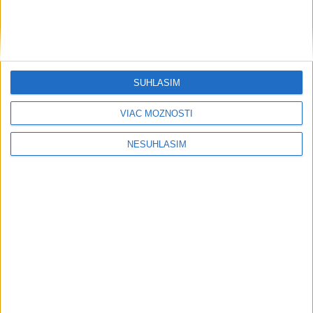
včera 21:59
Poľská vláda nemusí strane PiS vyplatiť zadržaný štátny
príspevok
SÚHLASÍM
Dron s výbušninami na letisku Lipsko/Halle: Spustili
vyšetrovanie
VIAC MOŽNOSTÍ
Ropná rafinéria v Saratove po ukrajinskom útoku zastavila
NESÚHLASÍM
prevádzku
Ekonomika
Aktivita v britskom sektore služieb
sa v júli vrátila k rastu
včera 19:47
FAO očakáva v najbližšom období nový rast svetových cien
potravín