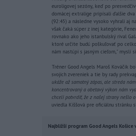
euroligovej sezóny, keď po presvedčiv
domácej extralige pripísali ďalšie dv
(92:45) a následne vysoko vyhrali aj n
však čaká súper z inej kategórie, Fene
rovnako ako jeho istanbulský rival Gal
ktoré určite budú poškuľovať po celk
nám nastúpi s jasným cieľom," myslí si
Tréner Good Angels Maroš Kováčik bo
svojich zvereniek a tie by rady prekvap
ukáže až samotný zápas, ale streda nám
koncentrovaný a obetavý výkon nám vydl
chceli potvrdiť, že z našej strany nešlo 
uviedla Kiššová pre oficiálnu stránku
Najbližší program Good Angels Košice v