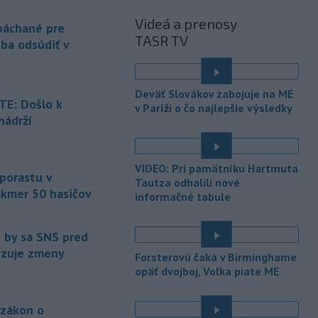
objasneniu prípadu prevádzačstva,
Videá a prenosy
ktorý sa podarilo ukončiť
 páchané pre
TASR TV
právoplatným odsúdením páchateľa v
eba odsúdiť v
Maďarsku.
-
Piatkový požiar v
15:21
Deväť Slovákov zabojuje na ME
bratislavskej rafinérii Slovnaft je
E: Došlo k
v Paríži o čo najlepšie výsledky
pod kontrolou.
Príčina jeho vzniku
nádrží
bude predmetom vyšetrovania. Pre
é
TASR to potvrdil hovorca rafinérie
Anton Molnár.
VIDEO: Pri pamätníku Hartmuta
 porastu v
-
Ministerstvo kultúry (MK) SR
Tautza odhalili nové
15:17
akmer 50 hasičov
upraví verziu opatrenia o
informačné tabule
é
podrobnostiach poskytovania dotácií v
pôsobnosti rezortu.
e by sa SNS pred
vizuje zmeny
-
V bratislavskej rafinérii
14:17
Forsterovú čaká v Birminghame
Slovnaft horí uskladnený ropný
opäť dvojboj, Volka piate ME
produkt.
TASR o tom informovala
rafinéria s tým, že obyvateľom nehrozí
 zákon o
nebezpečenstvo.