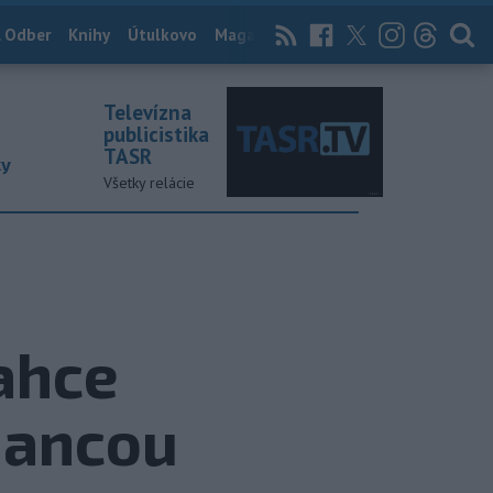
 Odber
Knihy
Útulkovo
Magazín
News Now
Archív
TASR
Televízna
publicistika
TASR
ky
Všetky relácie
ahce
mancou