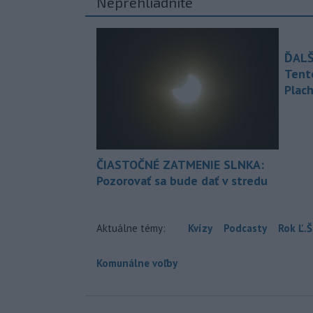
Neprehliadnite
ĎALŠ
Tent
Plach
ČIASTOČNÉ ZATMENIE SLNKA:
Pozorovať sa bude dať v stredu
Aktuálne témy:
Kvízy
Podcasty
Rok Ľ.Š
Komunálne voľby