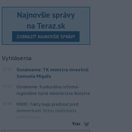
Najnovšie správy
na Teraz.sk
ZOBRAZIŤ NAJNOVŠIE SPRÁVY
Vyhlásenia
Oznámenie: TK ministra investícií
17:32
Samuela Migaľa
17:17
Oznámenie: Kurikurálna reforma -
regionálne turné ministerstva školstva
15:09
MIRRI: Fakty majú prednosť pred
domnienkami. Výzvu realizovala
samostatná...
Viac