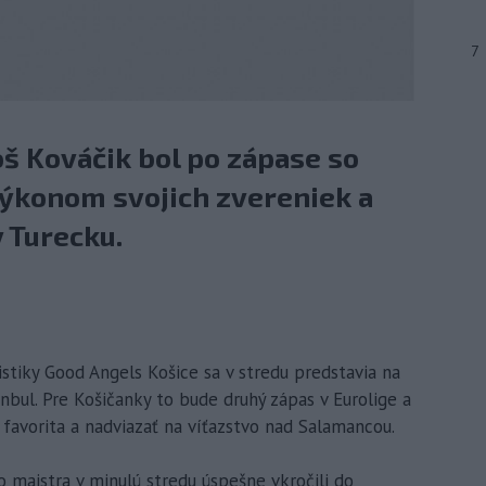
7
š Kováčik bol po zápase so
ýkonom svojich zvereniek a
v Turecku.
istiky Good Angels Košice sa v stredu predstavia na
bul. Pre Košičanky to bude druhý zápas v Eurolige a
 favorita a nadviazať na víťazstvo nad Salamancou.
majstra v minulú stredu úspešne vkročili do