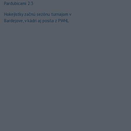
Pardubicami 2:3
Hokejistky začnú sezónu turnajom v
Bardejove, v kádri aj posila z PWHL