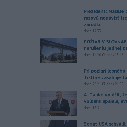
Prezident: Násilie
rasovú nenávisť tr
zárodku
dnes 12:33
POŽIAR V SLOVNAFT
narušeniu jednej z 
aktualizovan
dnes 14:20
,
dnes 15:46
Pri požiari lesného
Trstíne zasahuje t
aktualizovan
dnes 20:21
,
dnes 21:05
A. Danko vylúčil, ž
voľbami spájala, a
dnes 18:51
Senát USA schválil