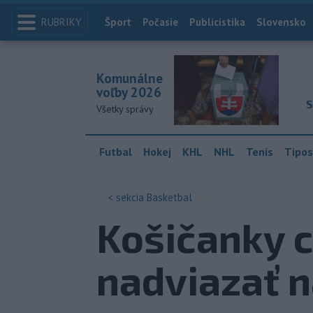
RUBRIKY
Index
Šport
Počasie
Publicistika
Slovensko
Komunálne
voľby 2026
S
Všetky správy
Futbal
Hokej
KHL
NHL
Tenis
Tipos
< sekcia
Basketbal
Košičanky c
nadviazať 