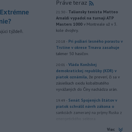
Práve teraz
 Extrémne
-
Taliansky tenista Matteo
21:30
Arnaldi vypadol na turnaji ATP
nie?
Masters 1000
v Montreale už v 3.
kole dvojhry.
júci týždeň.
-
Pri požiari lesného porastu v
20:18
Trstíne v okrese Trnava zasahuje
takmer 50 hasičov.
-
Vláda Konžskej
20:01
demokratickej republiky (KDR) v
piatok oznámila,
že preverí, či sa v
zásielkach oxidu kobaltnatého
vyvážaných do Číny nachádza urán.
-
Senát Spojených štátov v
19:49
piatok schválil návrh zákona o
sankciách zameraný na príjmy Ruska z
energetického sektora.
Viac
-
Slovenská polícia prispela k
16:08