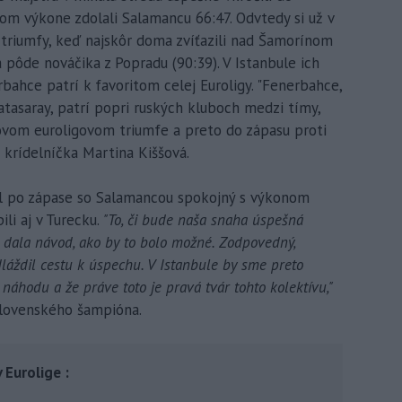
om výkone zdolali Salamancu 66:47. Odvtedy si už v
a triumfy, keď najskôr doma zvíťazili nad Šamorínom
a pôde nováčika z Popradu (90:39). V Istanbule ich
rbahce patrí k favoritom celej Euroligy. "Fenerbahce,
atasaray, patrí popri ruských kluboch medzi tímy,
ovom euroligovom triumfe a preto do zápasu proti
 krídelníčka Martina Kiššová.
l po zápase so Salamancou spokojný s výkonom
ili aj v Turecku.
"To, či bude naša snaha úspešná
 dala návod, ako by to bolo možné. Zodpovedný,
áždil cestu k úspechu. V Istanbule by sme preto
o náhodu a že práve toto je pravá tvár tohto kolektívu,"
 slovenského šampióna.
 Eurolige :