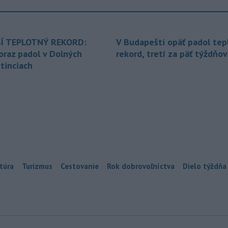
Í TEPLOTNÝ REKORD:
V Budapešti opäť padol tep
oraz padol v Dolných
rekord, tretí za päť týždňov
tinciach
túra
Turizmus
Cestovanie
Rok dobrovoľníctva
Dielo týždňa