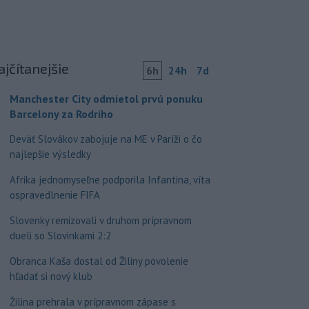
ajčítanejšie
6h
24h
7d
Manchester City odmietol prvú ponuku
Barcelony za Rodriho
Deväť Slovákov zabojuje na ME v Paríži o čo
najlepšie výsledky
Afrika jednomyseľne podporila Infantina, víta
ospravedlnenie FIFA
Slovenky remizovali v druhom prípravnom
dueli so Slovinkami 2:2
Obranca Kaša dostal od Žiliny povolenie
hľadať si nový klub
Žilina prehrala v prípravnom zápase s