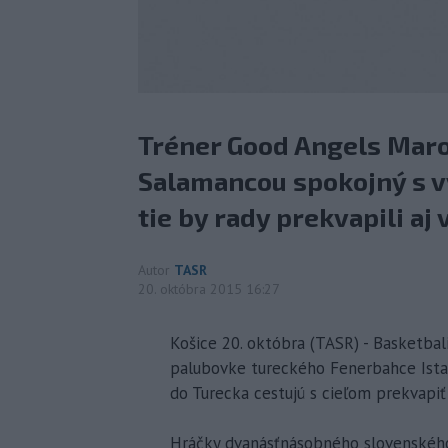
Tréner Good Angels Maro
Salamancou spokojný s v
tie by rady prekvapili aj 
Autor
TASR
20. októbra 2015 16:27
Košice 20. októbra (TASR) - Basketbal
palubovke tureckého Fenerbahce Istan
do Turecka cestujú s cieľom prekvapiť
Hráčky dvanásťnásobného slovenského 