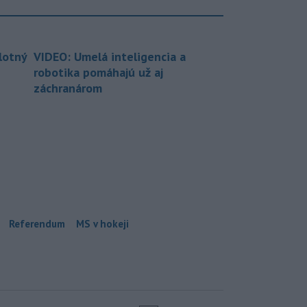
lotný
VIDEO: Umelá inteligencia a
robotika pomáhajú už aj
záchranárom
Referendum
MS v hokeji