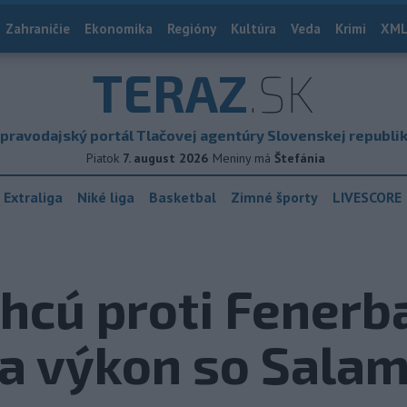
Zahraničie
Ekonomika
Regióny
Kultúra
Veda
Krimi
XML
TERAZ
.SK
pravodajský portál Tlačovej agentúry Slovenskej republi
Piatok
7. august 2026
Meniny má
Štefánia
 Extraliga
Niké liga
Basketbal
Zimné športy
LIVESCORE
hcú proti Fenerb
na výkon so Sala