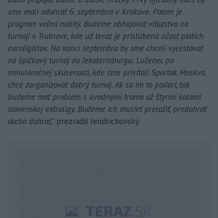
sme mali odohrať 6. septembra v Krakove. Potom je
program veľmi nabitý. Budeme obhajovať víťazstvo na
turnaji v Trutnove, kde už teraz je prisľúbená účasť piatich
euroligistov. Na konci septembra by sme chceli vycestovať
na špičkový turnaj do Jekaterinburgu. Lučenec po
minuloročnej skúsenosti, kde sme privítali Spartak Moskva,
chce zorganizovať dobrý turnaj. Ak sa im to podarí, tak
budeme mať problém s úvodnými troma až štyrmi kolami
slovenskej extraligy. Budeme ich musieť preložiť, predohrať
alebo dohrať,"
prezradil Jendrichovský.