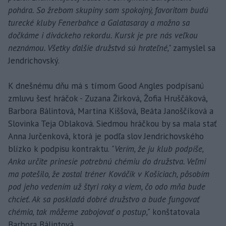
pohára. So žrebom skupiny som spokojný, favoritom budú
turecké kluby Fenerbahce a Galatasaray a možno sa
dočkáme i diváckeho rekordu. Kursk je pre nás veľkou
neznámou. Všetky ďalšie družstvá sú hrateľné,"
zamyslel sa
Jendrichovský.
K dnešnému dňu má s tímom Good Angles podpísanú
zmluvu šesť hráčok - Zuzana Žirková, Žofia Hruščáková,
Barbora Bálintová, Martina Kiššová, Beáta Janoščíková a
Slovinka Teja Oblaková. Siedmou hráčkou by sa mala stať
Anna Jurčenková, ktorá je podľa slov Jendrichovského
blízko k podpisu kontraktu.
"Verím, že ju klub podpíše,
Anka určite prinesie potrebnú chémiu do družstva. Veľmi
ma potešilo, že zostal tréner Kováčik v Košiciach, pôsobím
pod jeho vedením už štyri roky a viem, čo odo mňa bude
chcieť. Ak sa poskladá dobré družstvo a bude fungovať
chémia, tak môžeme zabojovať o postup,"
konštatovala
Barbora Bálintová.