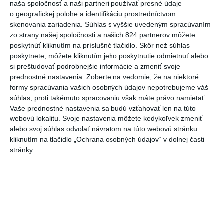
naša spoločnosť a naši partneri používať presné údaje
Jendrichovský.
o geografickej polohe a identifikáciu prostredníctvom
skenovania zariadenia. Súhlas s vyššie uvedeným spracúvaním
Skupinová fáza EL sa začne v stredu 14. októbra 2015,
zo strany našej spoločnosti a našich 824 partnerov môžete
poskytnúť kliknutím na príslušné tlačidlo. Skôr než súhlas
Košičanky by mali podľa FIBA Europe odohrať prvý duel
poskytnete, môžete kliknutím jeho poskytnutie odmietnuť alebo
na domácej palubovke proti víťazovi kvalifikačného
si preštudovať podrobnejšie informácie a zmeniť svoje
dvojzápasu. Súťaž vyvrcholí záverečným turnajom Final
prednostné nastavenia.
Zoberte na vedomie, že na niektoré
Four, ktorý sa uskutoční od 15.-17. apríla 2016. Miestenku
formy spracúvania vašich osobných údajov nepotrebujeme váš
naň si zabezpečia víťazi vyraďovacích sérií, do ktorých
súhlas, proti takémuto spracovaniu však máte právo namietať.
Vaše prednostné nastavenia sa budú vzťahovať len na túto
postúpia po štyri najlepšie tímy z každej skupiny.
webovú lokalitu. Svoje nastavenia môžete kedykoľvek zmeniť
Družstvá z 5. a 6. priečky sa
"presunú"
do štvrťfinále
alebo svoj súhlas odvolať návratom na túto webovú stránku
Európskeho pohára FIBA.
kliknutím na tlačidlo „Ochrana osobných údajov“ v dolnej časti
stránky.
Program tímu Good Angels Košice v A-skupine EL:
14. októra: Good Angels – víťaz kvalifikácie Brno
(ČR) – Salamanca (Šp.)