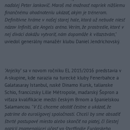
naďalej Peter Jankovič. Maroš má možnosť napriek nižšiemu
finančnému ohodnoteniu ukázať, akým je trénerom.
Definitívne hráme v našej starej hale, ktorá už nebude niesť
názov Infiniti, ale Angels aréna. Verím, že prostredie, ktoré v
nej diváci dokážu vytvoriť, nám dopomôže k víťazstvám,"
uviedol generálny manažér klubu Daniel Jendrichovský.
"Anjelky"
sa v novom ročníku EL 2015/2016 predstavia v
A-skupine, kde narazia na turecké kluby Fenerbahce a
Galatasaray Istanbul, ruské Dinamo Kursk, talianske
Schio, francúzsky Lille Métropole, maďarský Šopron a
víťaza kvalifikácie medzi českým Brnom a španielskou
Salamancou.
"V EL chceme obstáť čestne a ukázať, že
patríme do euroligovej spoločnosti. Chceli by sme obsadiť
štvrté postupové miesto alebo skončiť na piatej, či šiestej
pozícii znamenajúcej účasť vo štvrťfinále Európskeho