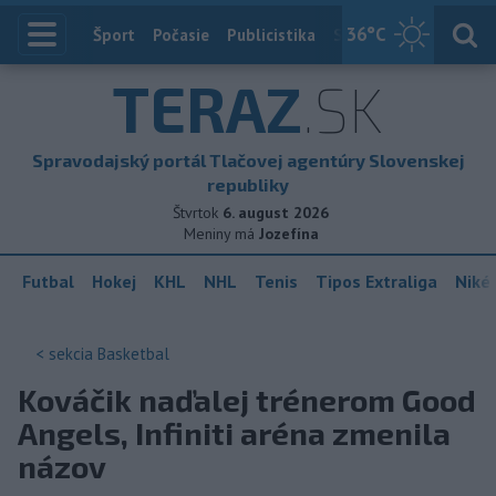
36
°C
Index
Šport
Počasie
Publicistika
Slovensko
Zahranič
TERAZ
.SK
Spravodajský portál Tlačovej agentúry Slovenskej
republiky
Štvrtok
6. august 2026
Meniny má
Jozefína
Futbal
Hokej
KHL
NHL
Tenis
Tipos Extraliga
Niké 
< sekcia
Basketbal
Kováčik naďalej trénerom Good
Angels, Infiniti aréna zmenila
názov