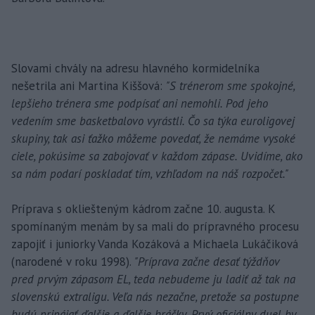
Slovami chvály na adresu hlavného kormidelníka
nešetrila ani Martina Kiššová:
"S trénerom sme spokojné,
lepšieho trénera sme podpísať ani nemohli. Pod jeho
vedením sme basketbalovo vyrástli. Čo sa týka euroligovej
skupiny, tak asi ťažko môžeme povedať, že nemáme vysoké
ciele, pokúsime sa zabojovať v každom zápase. Uvidíme, ako
sa nám podarí poskladať tím, vzhľadom na náš rozpočet."
Príprava s okliešteným kádrom začne 10. augusta. K
spomínaným menám by sa mali do prípravného procesu
zapojiť i juniorky Vanda Kozáková a Michaela Lukáčiková
(narodené v roku 1998).
"Príprava začne desať týždňov
pred prvým zápasom EL, teda nebudeme ju ladiť až tak na
slovenskú extraligu. Veľa nás nezačne, pretože sa postupne
budú pripájať ďalšie a ďalšie hráčky. Prvý oficiálny duel by