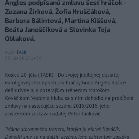
Angles podpísanú zmluvu šesť hráčok -
Zuzana Žirková, Žofia Hruščáková,
Barbora Bálintová, Martina Kiššová,
Beáta Janoščíková a Slovinka Teja
Oblaková.
Autor
TASR
20. júla 2015 14:36
Košice 20. júla (TASR) - Do svojej jubilejnej desiatej
euroligovej sezóny vstúpia hráčky Good Angels Košice
definitívne aj s doterajším trénerom Marošom
Kováčikom. Vedenie klubu sa s ním dohodlo na predĺžení
zmluvy na nasledujúcu sezónu 2015/2016, jeho
asistentom zostáva naďalej Peter Jankovič.
"Máme staronového trénera, ktorým je Maroš Kováčik.
Dohodli sme sa na ďalšiu sezónu, jeho asistentom zostáva