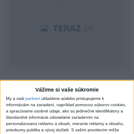
Vážime si vaše súkromie
Vstupné na EL podľa sektorov bude stáť 3 a 5 eur,
My a naši
partneri
ukladáme a/alebo pristupujeme k
permanentka od 30 - 50 eur, na extraligu od 1 - 3 eur. Do
informáciám na zariadení, napríklad pomocou súborov cookies,
extraligy postúpili i košickí mužmi, s ktorými hrozia i
a spracúvame osobné údaje, ako sú jedinečné identifikátory a
šesť kolíznych termínov, na ich odstránení sa však
štandardné informácie odosielané zariadením na
personalizovanú reklamu a obsah, meranie reklamy a obsahu,
pracuje.
"Áno, spoločne s mestom a mužským družstvom
prieskumy publika a vývoj služieb.
S vaším povolením môže
pracujeme na odstránení týchto kolízii už teraz,"
potvrdil