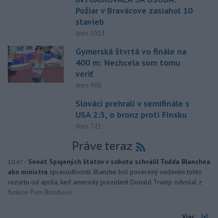
Požiar v Braväcove zasiahol 10
stavieb
dnes 10:13
Gymerská štvrtá vo finále na
400 m: Nechcela som tomu
veriť
dnes 9:00
Slováci prehrali v semifinále s
USA 2:5, o bronz proti Fínsku
dnes 7:21
Práve teraz
-
Senát Spojených štátov v sobotu schválil Todda Blanchea
10:47
ako ministra
spravodlivosti. Blanche bol poverený vedením tohto
rezortu od apríla, keď americký prezident Donald Trump odvolal z
funkcie Pam Bondiovú.
Viac