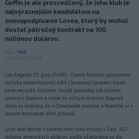
Geffin je ale presvedčený, že jeho klub je
najvýraznejším kandidátom na
znovupodpísanie Lovea, ktorý by mohol
dostať päťročný kontrakt na 100
miliónov dolárov.
Autor
TASR
25. júna 2015 11:30
Los Angeles 25. júna (TASR) - Opora finalistu uplynulého
ročníka basketbalovej NBA Cleveland Cavaliers Kevin
Love nevyužil možnosť čerpať posledný rok platnej
zmluvy s klubom a stane sa voľným hráčom. Napriek
tomu sa očakáva, že v Clevelande zostane a finančne si v
novom kontrakte ešte prilepší.
Love mal dostať v záverečnom roku zmluvy s Cavs 16,7
milióna amerických dolárov, podľa očakávania sa ale