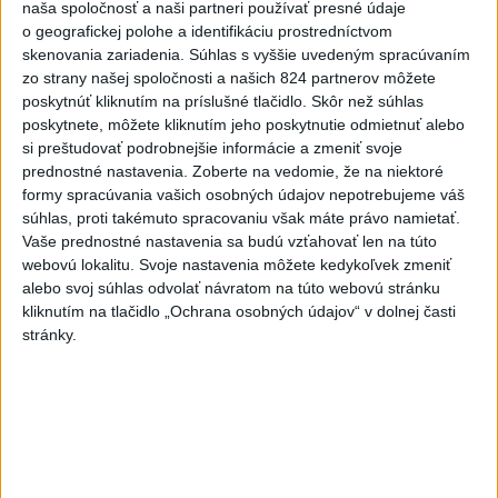
4
V časti Košice-Krásna otvorili park pomenovaný po
naša spoločnosť a naši partneri používať presné údaje
kňazovi Semivanovi
o geografickej polohe a identifikáciu prostredníctvom
skenovania zariadenia. Súhlas s vyššie uvedeným spracúvaním
5
Pekárka zachránila život svojim zákazníkom, ktorí sa pár
zo strany našej spoločnosti a našich 824 partnerov môžete
dní neukázali
poskytnúť kliknutím na príslušné tlačidlo. Skôr než súhlas
poskytnete, môžete kliknutím jeho poskytnutie odmietnuť alebo
6
Brezno obnovuje zastávky MHD
si preštudovať podrobnejšie informácie a zmeniť svoje
prednostné nastavenia.
Zoberte na vedomie, že na niektoré
7
Prešovský kraj vyzýva k využitiu bezplatného parkoviska v
formy spracúvania vašich osobných údajov nepotrebujeme váš
Tatrách
súhlas, proti takémuto spracovaniu však máte právo namietať.
Vaše prednostné nastavenia sa budú vzťahovať len na túto
webovú lokalitu. Svoje nastavenia môžete kedykoľvek zmeniť
Najnovšie správy na Teraz.sk
alebo svoj súhlas odvolať návratom na túto webovú stránku
kliknutím na tlačidlo „Ochrana osobných údajov“ v dolnej časti
Vyhlásenia
stránky.
Priame prenosy z Národnej rady SR
Politika na sociálnych sieťach