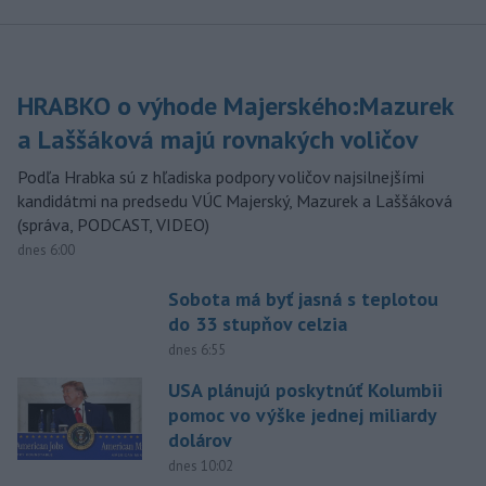
HRABKO o výhode Majerského:Mazurek
a Laššáková majú rovnakých voličov
Podľa Hrabka sú z hľadiska podpory voličov najsilnejšími
kandidátmi na predsedu VÚC Majerský, Mazurek a Laššáková
(správa, PODCAST, VIDEO)
dnes 6:00
Sobota má byť jasná s teplotou
do 33 stupňov celzia
dnes 6:55
USA plánujú poskytnúť Kolumbii
pomoc vo výške jednej miliardy
dolárov
dnes 10:02