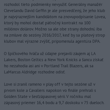
rozhodol tieto podmienky nevyužiť. Generálny manažér
Clevelandu David Geffin je ale presvedčený, že jeho klub
je najvýraznejším kandidátom na znovupodpísanie Lovea,
ktorý by mohol dostať päťročný kontrakt na 100
miliónov dolárov. Možno sa ale obe strany dohodnú iba
na zmluve do sezóny 2016/2017, keď by sa platový strop
klubov mal výrazne zvýšiť, pripomenula agentúra DPA.
O špičkového hráča už údajne prejavili záujem aj LA
Lakers, Boston Celtics a New York Knicks a šancu získať
ho nezahodia asi ani v Portland Trail Blazers, ak sa
LaMarcus Aldridge rozhodne odísť.
Love si zranil rameno v play off v tejto sezóne už v
prvom kole a Cavaliers napokon vo finále prehrali s
Golden State v šesťzápasovej sérii. V ročníku mal
zápasový priemer 16,4 bodu a 9,7 doskoku v 75 dueloch.