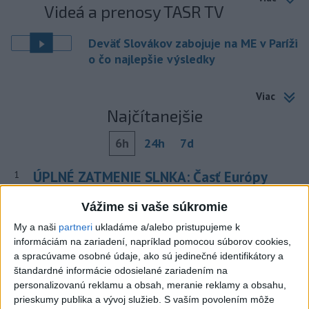
Videá a prenosy TASR TV
Deväť Slovákov zabojuje na ME v Paríži
o čo najlepšie výsledky
Viac
Najčítanejšie
6h
24h
7d
ÚPLNÉ ZATMENIE SLNKA: Časť Európy
1
zahalí tma, hrozia dôsledky
Vážime si vaše súkromie
2
Obranca Kaša dostal od Žiliny povolenie hľadať si nový
My a naši
partneri
ukladáme a/alebo pristupujeme k
klub
informáciám na zariadení, napríklad pomocou súborov cookies,
a spracúvame osobné údaje, ako sú jedinečné identifikátory a
3
ČIASTOČNÉ ZATMENIE SLNKA: Pozorovať sa bude dať v
štandardné informácie odosielané zariadením na
stredu
personalizovanú reklamu a obsah, meranie reklamy a obsahu,
prieskumy publika a vývoj služieb.
S vaším povolením môže