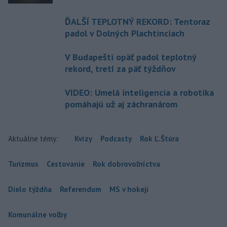
ĎALŠÍ TEPLOTNÝ REKORD: Tentoraz
padol v Dolných Plachtinciach
V Budapešti opäť padol teplotný
rekord, tretí za päť týždňov
VIDEO: Umelá inteligencia a robotika
pomáhajú už aj záchranárom
Aktuálne témy:
Kvízy
Podcasty
Rok Ľ.Štúra
Turizmus
Cestovanie
Rok dobrovoľníctva
Dielo týždňa
Referendum
MS v hokeji
Komunálne voľby