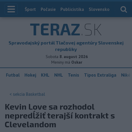
Index
Šport
Počasie
Publicistika
Slovensko
Zahranič
TERAZ
.SK
Spravodajský portál Tlačovej agentúry Slovenskej
republiky
Sobota
8. august 2026
Meniny má
Oskar
Futbal
Hokej
KHL
NHL
Tenis
Tipos Extraliga
Niké 
< sekcia
Basketbal
Kevin Love sa rozhodol
nepredĺžiť terajší kontrakt s
Clevelandom