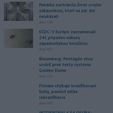
Pekárka zachránila život svojim
zákazníkom, ktorí sa pár dní
neukázali
dnes 7:44
ECDC: V Európe zaznamenali
241 prípadov nákazy
západonílskou horúčkou
dnes 9:11
Bloomberg: Pentagón chce
urobiť prvé testy systému
Golden Dome
dnes 7:15
Firmám chýbajú kvalifikovaní
ľudia, pomôcť môže
rekvalifikácia
dnes 9:42
INTOXIKOVALA SA OSOBA: