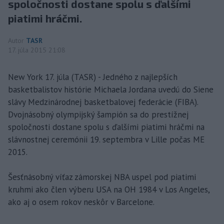
spoločnosti dostane spolu s ďalšími
piatimi hráčmi.
Autor
TASR
17. júla 2015 21:08
New York 17. júla (TASR) - Jedného z najlepších
basketbalistov histórie Michaela Jordana uvedú do Siene
slávy Medzinárodnej basketbalovej federácie (FIBA).
Dvojnásobný olympijský šampión sa do prestížnej
spoločnosti dostane spolu s ďalšími piatimi hráčmi na
slávnostnej ceremónii 19. septembra v Lille počas ME
2015.
Šesťnásobný víťaz zámorskej NBA uspel pod piatimi
kruhmi ako člen výberu USA na OH 1984 v Los Angeles,
ako aj o osem rokov neskôr v Barcelone.