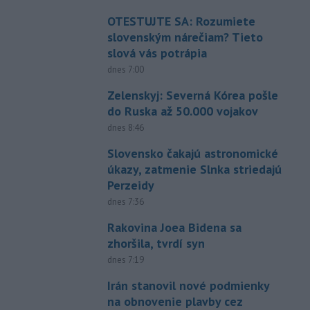
OTESTUJTE SA: Rozumiete
slovenským nárečiam? Tieto
slová vás potrápia
dnes 7:00
Zelenskyj: Severná Kórea pošle
do Ruska až 50.000 vojakov
dnes 8:46
Slovensko čakajú astronomické
úkazy, zatmenie Slnka striedajú
Perzeidy
dnes 7:36
Rakovina Joea Bidena sa
zhoršila, tvrdí syn
dnes 7:19
Irán stanovil nové podmienky
na obnovenie plavby cez