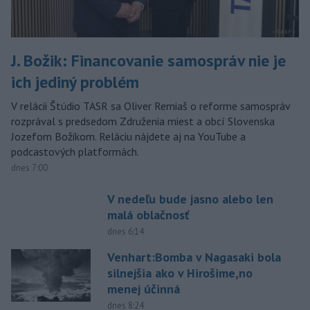
J. Božik: Financovanie samospráv nie je
ich jediný problém
V relácii Štúdio TASR sa Oliver Remiaš o reforme samospráv
rozprával s predsedom Združenia miest a obcí Slovenska
Jozefom Božikom. Reláciu nájdete aj na YouTube a
podcastových platformách.
dnes 7:00
V nedeľu bude jasno alebo len
malá oblačnosť
dnes 6:14
Venhart:Bomba v Nagasaki bola
silnejšia ako v Hirošime,no
menej účinná
dnes 8:24