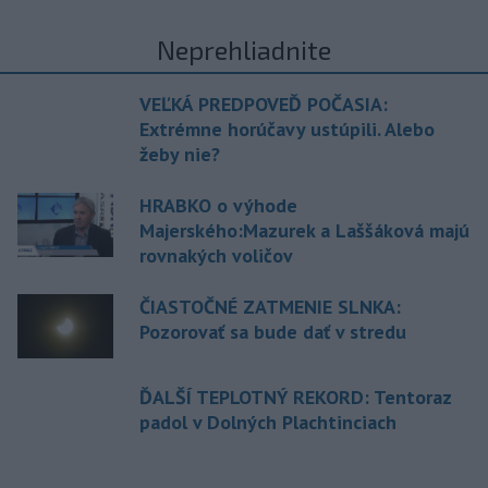
Neprehliadnite
VEĽKÁ PREDPOVEĎ POČASIA:
Extrémne horúčavy ustúpili. Alebo
žeby nie?
HRABKO o výhode
Majerského:Mazurek a Laššáková majú
rovnakých voličov
ČIASTOČNÉ ZATMENIE SLNKA:
Pozorovať sa bude dať v stredu
ĎALŠÍ TEPLOTNÝ REKORD: Tentoraz
padol v Dolných Plachtinciach