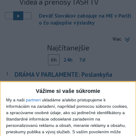
Videá a prenosy TASR TV
Deväť Slovákov zabojuje na ME v Paríži
o čo najlepšie výsledky
Viac
Najčítanejšie
6h
24h
7d
DRÁMA V PARLAMENTE: Poslankyňa
1
hádzala do premiéra vajíčka
Vážime si vaše súkromie
2
Festival Lovestream 2026 pokračuje, druhý deň zakončil
My a naši
partneri
ukladáme a/alebo pristupujeme k
Robbie Williams
informáciám na zariadení, napríklad pomocou súborov cookies,
a spracúvame osobné údaje, ako sú jedinečné identifikátory a
3
SMRŤ V HORÁCH: V Západných Tatrách zomrel 76-ročný
štandardné informácie odosielané zariadením na
turista
personalizovanú reklamu a obsah, meranie reklamy a obsahu,
prieskumy publika a vývoj služieb.
S vaším povolením môže
4
Skončili ďalšie desiatky menších pôšt, samosprávam sa