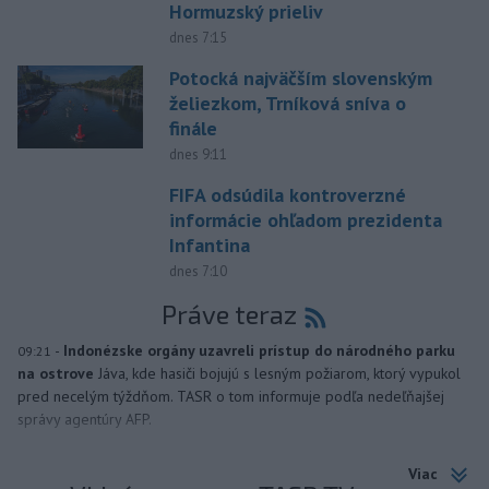
Hormuzský prieliv
dnes 7:15
Potocká najväčším slovenským
želiezkom, Trníková sníva o
finále
dnes 9:11
FIFA odsúdila kontroverzné
informácie ohľadom prezidenta
Infantina
dnes 7:10
Práve teraz
-
Indonézske orgány uzavreli prístup do národného parku
09:21
na ostrove
Jáva, kde hasiči bojujú s lesným požiarom, ktorý vypukol
pred necelým týždňom. TASR o tom informuje podľa nedeľňajšej
správy agentúry AFP.
Viac