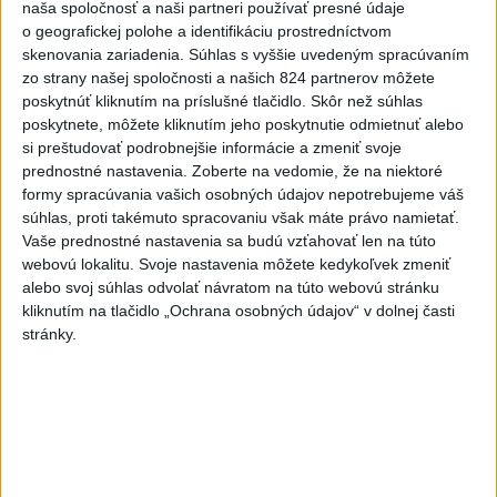
naša spoločnosť a naši partneri používať presné údaje
to nepáči
o geografickej polohe a identifikáciu prostredníctvom
skenovania zariadenia. Súhlas s vyššie uvedeným spracúvaním
5
VEĽKÁ PREDPOVEĎ POČASIA: Extrémne horúčavy
zo strany našej spoločnosti a našich 824 partnerov môžete
ustúpili. Alebo žeby nie?
poskytnúť kliknutím na príslušné tlačidlo. Skôr než súhlas
poskytnete, môžete kliknutím jeho poskytnutie odmietnuť alebo
6
Prešov remizoval v domácom dueli 3. kola s Liptovským
si preštudovať podrobnejšie informácie a zmeniť svoje
Mikulášom
prednostné nastavenia.
Zoberte na vedomie, že na niektoré
formy spracúvania vašich osobných údajov nepotrebujeme váš
7
Futbalisti Ružomberka podľahli Podbrezovej v 3. kole
súhlas, proti takémuto spracovaniu však máte právo namietať.
Vaše prednostné nastavenia sa budú vzťahovať len na túto
Najnovšie správy na Teraz.sk
webovú lokalitu. Svoje nastavenia môžete kedykoľvek zmeniť
alebo svoj súhlas odvolať návratom na túto webovú stránku
Vyhlásenia
kliknutím na tlačidlo „Ochrana osobných údajov“ v dolnej časti
stránky.
Priame prenosy z Národnej rady SR
Politika na sociálnych sieťach