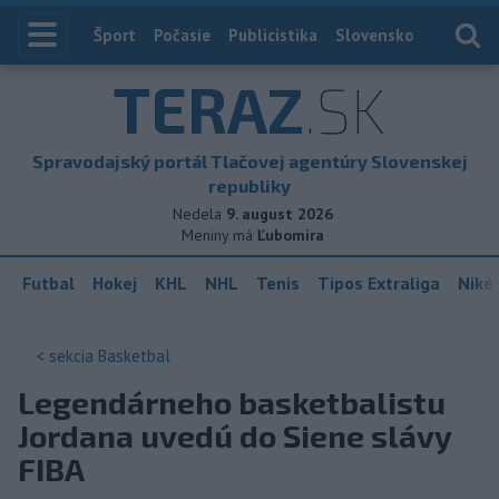
Index
Šport
Počasie
Publicistika
Slovensko
Zahranič
TERAZ
.SK
Spravodajský portál Tlačovej agentúry Slovenskej
republiky
Nedela
9. august 2026
Meniny má
Ľubomíra
Futbal
Hokej
KHL
NHL
Tenis
Tipos Extraliga
Niké 
< sekcia
Basketbal
Legendárneho basketbalistu
Jordana uvedú do Siene slávy
FIBA