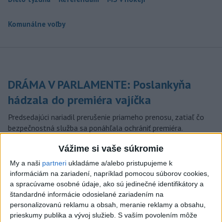
Komunálne voľby
DRÁMA V PARLAMENTE: Poslankyňa
hádzala do premiéra vajíčka
Predsedajúci nariadil prerušenie priameho prenosu, zatiaľ čo
bezpečnostná služba sa ponáhľala ochrániť premiéra.
dnes 20:16
Vážime si vaše súkromie
Typ dronu, ktorý vybuchol v
My a naši
partneri
ukladáme a/alebo pristupujeme k
Bulharsku, využíva ukrajinská
informáciám na zariadení, napríklad pomocou súborov cookies,
armáda
a spracúvame osobné údaje, ako sú jedinečné identifikátory a
štandardné informácie odosielané zariadením na
aktualizované
dnes 18:43
,
dnes 19:29
personalizovanú reklamu a obsah, meranie reklamy a obsahu,
POZOR NA HARÚČAVY: SHMÚ
prieskumy publika a vývoj služieb.
S vaším povolením môže