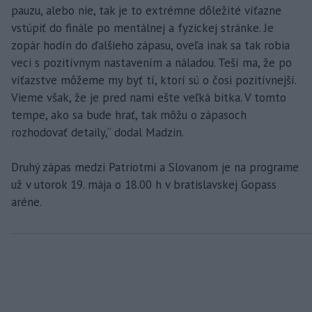
pauzu, alebo nie, tak je to extrémne dôležité víťazne
vstúpiť do finále po mentálnej a fyzickej stránke. Je
zopár hodín do ďalšieho zápasu, oveľa inak sa tak robia
veci s pozitívnym nastavením a náladou. Teší ma, že po
víťazstve môžeme my byť tí, ktorí sú o čosi pozitívnejší.
Vieme však, že je pred nami ešte veľká bitka. V tomto
tempe, ako sa bude hrať, tak môžu o zápasoch
rozhodovať detaily,“ dodal Madzin.
Druhý zápas medzi Patriotmi a Slovanom je na programe
už v utorok 19. mája o 18.00 h v bratislavskej Gopass
aréne.