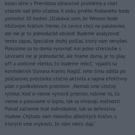
konci série s Prievidzou zdravotné problémy a visel
otáznik nad jeho účasťou. K zisku prvého finálového bodu
pomohol 10 bodmi. „Očakával som, že Wesson bude
kľúčovým hráčom. Vieme, čo Levice chcú na palubovke,
ale nie je to jednoduché ubrániť. Budeme analyzovať
tento zápas, špeciálne druhý polčas, ktorý nám nevyšiel.
Pokúsime sa to doma vyrovnať. Ani jedno stretnutie s
Levicami nie je jednoduché, ale hráme doma, je to play
off a urobíme všetko, čo budeme môcť,“ vyjadril sa
kormidelník Slovana Aramis Naglič. Jeho tímu odišla po
polčasovej prestávke útočná aktivita a najmä efektívny
plán v podkošovom priestore: „Nemali sme útočný
rytmus. Keď si vieme vytvoriť priestor, robíme to, čo
vieme a posúvame si loptu, tak sa otvárajú možnosti.
Pokiaľ začneme hrať individuálne, tak sa defenzíva
stiahne. Chýbalo nám niekoľko dôležitých hráčov, u
ktorých sme zvyknutí, že nám niečo dajú.“