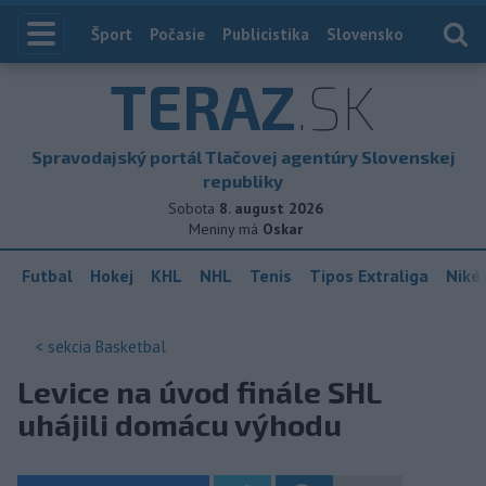
Index
Šport
Počasie
Publicistika
Slovensko
Zahranič
TERAZ
.SK
Spravodajský portál Tlačovej agentúry Slovenskej
republiky
Sobota
8. august 2026
Meniny má
Oskar
Futbal
Hokej
KHL
NHL
Tenis
Tipos Extraliga
Niké 
< sekcia
Basketbal
Levice na úvod finále SHL
uhájili domácu výhodu