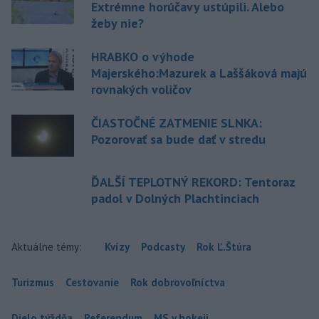
Extrémne horúčavy ustúpili. Alebo
žeby nie?
HRABKO o výhode
Majerského:Mazurek a Laššáková majú
rovnakých voličov
ČIASTOČNÉ ZATMENIE SLNKA:
Pozorovať sa bude dať v stredu
ĎALŠÍ TEPLOTNÝ REKORD: Tentoraz
padol v Dolných Plachtinciach
Aktuálne témy:
Kvízy
Podcasty
Rok Ľ.Štúra
Turizmus
Cestovanie
Rok dobrovoľníctva
Dielo týždňa
Referendum
MS v hokeji