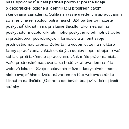
vydalo výstrahy prvého stupňa
naša spoločnosť a naši partneri používať presné údaje
pred teplom
o geografickej polohe a identifikáciu prostredníctvom
skenovania zariadenia. Súhlas s vyššie uvedeným spracúvaním
dnes 19:28
zo strany našej spoločnosti a našich 824 partnerov môžete
SMRŤ V HORÁCH: V Západných
poskytnúť kliknutím na príslušné tlačidlo. Skôr než súhlas
Tatrách zomrel 76-ročný turista
poskytnete, môžete kliknutím jeho poskytnutie odmietnuť alebo
si preštudovať podrobnejšie informácie a zmeniť svoje
dnes 20:04
prednostné nastavenia.
Zoberte na vedomie, že na niektoré
formy spracúvania vašich osobných údajov nepotrebujeme váš
ZÁCHRANÁRI V AKCII: Pomáhali
súhlas, proti takémuto spracovaniu však máte právo namietať.
dvom poľským turistkám, obe
Vaše prednostné nastavenia sa budú vzťahovať len na túto
utrpeli úrazy
webovú lokalitu. Svoje nastavenia môžete kedykoľvek zmeniť
dnes 18:39
alebo svoj súhlas odvolať návratom na túto webovú stránku
kliknutím na tlačidlo „Ochrana osobných údajov“ v dolnej časti
VODIČI, POZOR: Festival
stránky.
Lovestream spôsobuje v
Bratislave kolóny
dnes 17:01
NEŠŤASTNÝ PÁD:Záchranári
pomáhali 25-ročnej žene,
skončila v nemocnici