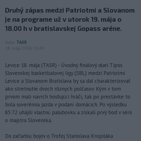
Druhý zápas medzi Patriotmi a Slovanom
je na programe už v utorok 19. mája o
18.00 h v bratislavskej Gopass aréne.
Autor
TASR
18. mája 2026 11:49
Levice 18. mája (TASR) - Úvodný finálový duel Tipos
Slovenskej basketbalovej ligy (SBL) medzi Patriotmi
Levice a Slovanom Bratislava by sa dal charakterizovať
ako stretnutie dvoch rôznych polčasov. Kým v tom
prvom mali navrch hosťujúci hráči, tak po prestávke to
bola suverénna jazda v podaní domácich. Po výsledku
85:72 uhájili vlastnú palubovku a získali prvý bod v sérii
o majstra Slovenska.
Do začiatku bojov o Trofej Stanislava Kropiláka