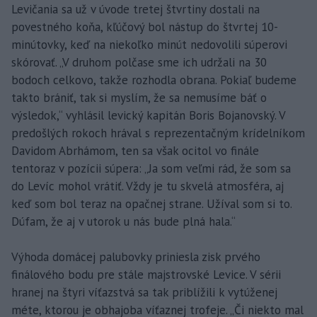
Levičania sa už v úvode tretej štvrtiny dostali na
povestného koňa, kľúčový bol nástup do štvrtej 10-
minútovky, keď na niekoľko minút nedovolili súperovi
skórovať. „V druhom polčase sme ich udržali na 30
bodoch celkovo, takže rozhodla obrana. Pokiaľ budeme
takto brániť, tak si myslím, že sa nemusíme báť o
výsledok,“ vyhlásil levický kapitán Boris Bojanovský. V
predošlých rokoch hrával s reprezentačným krídelníkom
Davidom Abrhámom, ten sa však ocitol vo finále
tentoraz v pozícii súpera: „Ja som veľmi rád, že som sa
do Levíc mohol vrátiť. Vždy je tu skvelá atmosféra, aj
keď som bol teraz na opačnej strane. Užíval som si to.
Dúfam, že aj v utorok u nás bude plná hala.“
Výhoda domácej palubovky priniesla zisk prvého
finálového bodu pre stále majstrovské Levice. V sérii
hranej na štyri víťazstvá sa tak priblížili k vytúženej
méte, ktorou je obhajoba víťaznej trofeje. „Či niekto mal