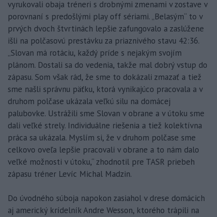
vyrukovali obaja tréneri s drobnými zmenami v zostave v
porovnaní s predošlými play off sériami. „Belasým“ to v
prvých dvoch štvrtinách lepšie zafungovalo a zaslúžene
išli na polčasovú prestávku za priaznivého stavu 42:36.
„Slovan má rotáciu, každý príde s nejakým svojím
plánom. Dostali sa do vedenia, takže mal dobrý vstup do
zápasu. Som však rád, že sme to dokázali zmazať a tiež
sme našli správnu päťku, ktorá vynikajúco pracovala a v
druhom polčase ukázala veľkú silu na domácej
palubovke. Ustrážili sme Slovan v obrane a v útoku sme
dali veľké strely. Individuálne riešenia a tiež kolektívna
práca sa ukázala. Myslím si, že v druhom polčase sme
celkovo oveľa lepšie pracovali v obrane a to nám dalo
veľké možnosti v útoku,“ zhodnotil pre TASR priebeh
zápasu tréner Levíc Michal Madzin.
Do úvodného súboja napokon zasiahol v drese domácich
aj americký krídelník Andre Wesson, ktorého trápili na