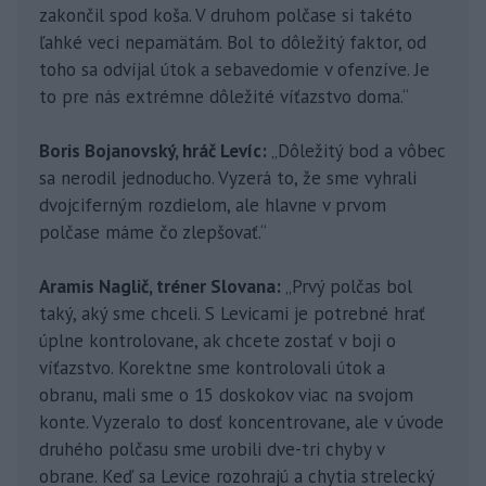
zakončil spod koša. V druhom polčase si takéto
ľahké veci nepamätám. Bol to dôležitý faktor, od
toho sa odvíjal útok a sebavedomie v ofenzíve. Je
to pre nás extrémne dôležité víťazstvo doma.“
Boris Bojanovský, hráč Levíc:
„Dôležitý bod a vôbec
sa nerodil jednoducho. Vyzerá to, že sme vyhrali
dvojciferným rozdielom, ale hlavne v prvom
polčase máme čo zlepšovať.“
Aramis Naglič, tréner Slovana:
„Prvý polčas bol
taký, aký sme chceli. S Levicami je potrebné hrať
úplne kontrolovane, ak chcete zostať v boji o
víťazstvo. Korektne sme kontrolovali útok a
obranu, mali sme o 15 doskokov viac na svojom
konte. Vyzeralo to dosť koncentrovane, ale v úvode
druhého polčasu sme urobili dve-tri chyby v
obrane. Keď sa Levice rozohrajú a chytia strelecký