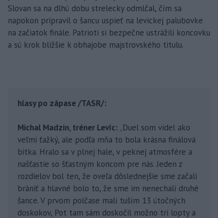
Slovan sa na dlhú dobu strelecky odmlčal, čím sa
napokon pripravil o šancu uspieť na levickej palubovke
na začiatok finále. Patrioti si bezpečne ustrážili koncovku
a sú krok bližšie k obhajobe majstrovského titulu.
hlasy po zápase /TASR/:
Michal Madzin, tréner Levíc:
„Duel som videl ako
veľmi ťažký, ale podľa mňa to bola krásna finálová
bitka. Hralo sa v plnej hale, v peknej atmosfére a
našťastie so šťastným koncom pre nás. Jeden z
rozdielov bol ten, že oveľa dôslednejšie sme začali
brániť a hlavné bolo to, že sme im nenechali druhé
šance. V prvom polčase mali tuším 13 útočných
doskokov, Pot tam sám doskočil možno tri lopty a