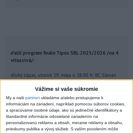
ďalší program finále Tipos SBL 2025/2026 /na 4
víťazstvá/:
druhý zápas, utorok 19. mája o 18.00 h: BC Slovan
Bratislava - Patrioti Levice
Vážime si vaše súkromie
tretí zápas, štvrtok 21. mája o 18.00 h: Patrioti
My a naši
partneri
ukladáme a/alebo pristupujeme k
Levice - BC Slovan Bratislava
informáciám na zariadení, napríklad pomocou súborov cookies,
a spracúvame osobné údaje, ako sú jedinečné identifikátory a
štandardné informácie odosielané zariadením na
štvrtý zápas, nedeľa 24. mája o 18.00 h: BC Slovan
personalizovanú reklamu a obsah, meranie reklamy a obsahu,
Bratislava - Patrioti Levice
prieskumy publika a vývoj služieb.
S vaším povolením môže