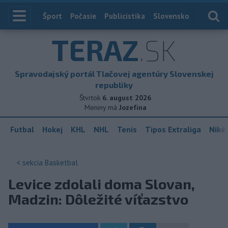
Index
Šport
Počasie
Publicistika
Slovensko
Zahranič
TERAZ
.SK
Spravodajský portál Tlačovej agentúry Slovenskej
republiky
Štvrtok
6. august 2026
Meniny má
Jozefína
Futbal
Hokej
KHL
NHL
Tenis
Tipos Extraliga
Niké 
< sekcia
Basketbal
Levice zdolali doma Slovan,
Madzin: Dôležité víťazstvo