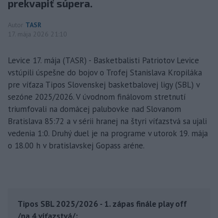
prekvapiť súpera.
Autor
TASR
17. mája 2026 21:10
Levice 17. mája (TASR) - Basketbalisti Patriotov Levice
vstúpili úspešne do bojov o Trofej Stanislava Kropiláka
pre víťaza Tipos Slovenskej basketbalovej ligy (SBL) v
sezóne 2025/2026. V úvodnom finálovom stretnutí
triumfovali na domácej palubovke nad Slovanom
Bratislava 85:72 a v sérii hranej na štyri víťazstvá sa ujali
vedenia 1:0. Druhý duel je na programe v utorok 19. mája
o 18.00 h v bratislavskej Gopass aréne.
Tipos SBL 2025/2026 - 1. zápas finále play off
/na 4 víťazstvá/: