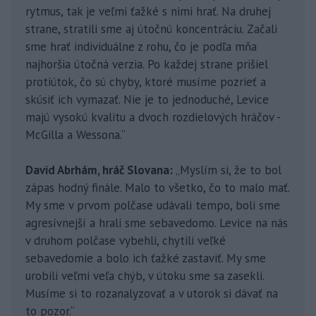
rytmus, tak je veľmi ťažké s nimi hrať. Na druhej
strane, stratili sme aj útočnú koncentráciu. Začali
sme hrať individuálne z rohu, čo je podľa mňa
najhoršia útočná verzia. Po každej strane prišiel
protiútok, čo sú chyby, ktoré musíme pozrieť a
skúsiť ich vymazať. Nie je to jednoduché, Levice
majú vysokú kvalitu a dvoch rozdielových hráčov -
McGilla a Wessona.“
David Abrhám, hráč Slovana:
„Myslím si, že to bol
zápas hodný finále. Malo to všetko, čo to malo mať.
My sme v prvom polčase udávali tempo, boli sme
agresívnejší a hrali sme sebavedomo. Levice na nás
v druhom polčase vybehli, chytili veľké
sebavedomie a bolo ich ťažké zastaviť. My sme
urobili veľmi veľa chýb, v útoku sme sa zasekli.
Musíme si to rozanalyzovať a v utorok si dávať na
to pozor.“