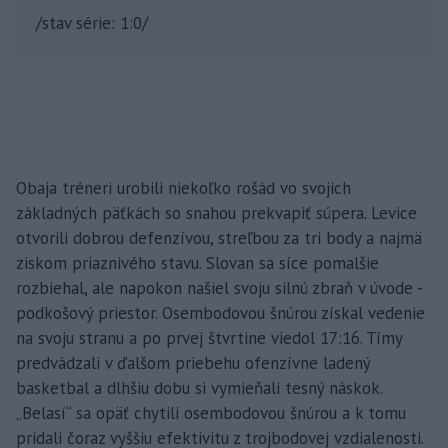
/stav série: 1:0/
Obaja tréneri urobili niekoľko rošád vo svojich
základných päťkách so snahou prekvapiť súpera. Levice
otvorili dobrou defenzívou, streľbou za tri body a najmä
ziskom priaznivého stavu. Slovan sa síce pomalšie
rozbiehal, ale napokon našiel svoju silnú zbraň v úvode -
podkošový priestor. Osembodovou šnúrou získal vedenie
na svoju stranu a po prvej štvrtine viedol 17:16. Tímy
predvádzali v ďalšom priebehu ofenzívne ladený
basketbal a dlhšiu dobu si vymieňali tesný náskok.
„Belasí“ sa opäť chytili osembodovou šnúrou a k tomu
pridali čoraz vyššiu efektivitu z trojbodovej vzdialenosti.