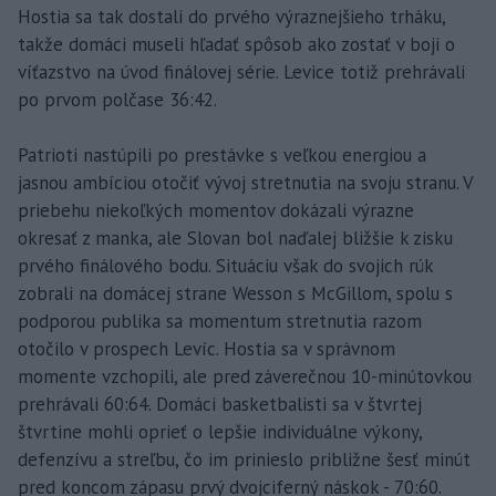
Hostia sa tak dostali do prvého výraznejšieho trháku,
takže domáci museli hľadať spôsob ako zostať v boji o
víťazstvo na úvod finálovej série. Levice totiž prehrávali
po prvom polčase 36:42.
Patrioti nastúpili po prestávke s veľkou energiou a
jasnou ambíciou otočiť vývoj stretnutia na svoju stranu. V
priebehu niekoľkých momentov dokázali výrazne
okresať z manka, ale Slovan bol naďalej bližšie k zisku
prvého finálového bodu. Situáciu však do svojich rúk
zobrali na domácej strane Wesson s McGillom, spolu s
podporou publika sa momentum stretnutia razom
otočilo v prospech Levíc. Hostia sa v správnom
momente vzchopili, ale pred záverečnou 10-minútovkou
prehrávali 60:64. Domáci basketbalisti sa v štvrtej
štvrtine mohli oprieť o lepšie individuálne výkony,
defenzívu a streľbu, čo im prinieslo približne šesť minút
pred koncom zápasu prvý dvojciferný náskok - 70:60.