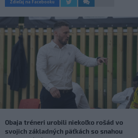
Zdieľaj na Facebooku
Obaja tréneri urobili niekoľko rošád vo
svojich základných päťkách so snahou