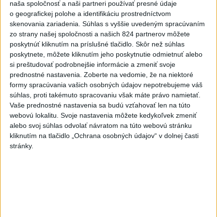
naša spoločnosť a naši partneri používať presné údaje
prípadný piaty zápas, piatok 29. mája o 19.00 h:
o geografickej polohe a identifikáciu prostredníctvom
skenovania zariadenia. Súhlas s vyššie uvedeným spracúvaním
Patrioti Levice - BC Slovan Bratislava
zo strany našej spoločnosti a našich 824 partnerov môžete
poskytnúť kliknutím na príslušné tlačidlo. Skôr než súhlas
prípadný šiesty zápas, nedeľa 31. mája o 18.00 h: BC
poskytnete, môžete kliknutím jeho poskytnutie odmietnuť alebo
Slovan Bratislava - Patrioti Levice
si preštudovať podrobnejšie informácie a zmeniť svoje
prednostné nastavenia.
Zoberte na vedomie, že na niektoré
formy spracúvania vašich osobných údajov nepotrebujeme váš
prípadný siedmy zápas, streda 3. júna o 19.00 h:
súhlas, proti takémuto spracovaniu však máte právo namietať.
Patrioti Levice - BC Slovan Bratislava
Vaše prednostné nastavenia sa budú vzťahovať len na túto
webovú lokalitu. Svoje nastavenia môžete kedykoľvek zmeniť
alebo svoj súhlas odvolať návratom na túto webovú stránku
kliknutím na tlačidlo „Ochrana osobných údajov“ v dolnej časti
stránky.
Zdieľaj na Facebooku