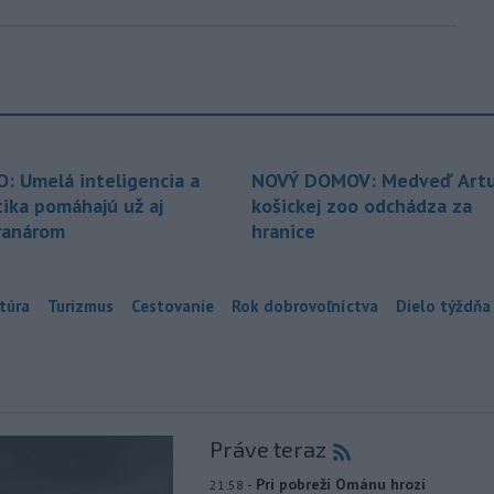
O: Umelá inteligencia a
NOVÝ DOMOV: Medveď Artu
tika pomáhajú už aj
košickej zoo odchádza za
ranárom
hranice
túra
Turizmus
Cestovanie
Rok dobrovoľníctva
Dielo týždňa
Práve teraz
-
Pri pobreží Ománu hrozí
21:58