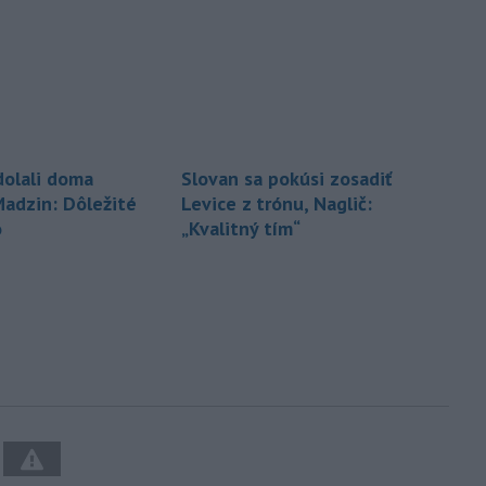
dolali doma
Slovan sa pokúsi zosadiť
Madzin: Dôležité
Levice z trónu, Naglič:
o
„Kvalitný tím“