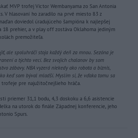
skať MVP trofej Victor Wembanyama zo San Antonia
s. V hlasovaní ho zaradilo na prvé miesto 83 z
anaďan doviedol úradujúceho šampióna k najlepšej
r a 18 prehier, a v play off zostáva Oklahoma jediným
kolách premožiteľa.
jiť, ale spoluhráči stoja každý deň za mnou. Sezóna je
anení a týchto vecí. Bez svojich chalanov by som
vo zábavy. NBA vyzerá niekedy ako robota a biznis,
ako keď som býval mladší. Myslím si, že vďaka tomu sa
 trofeje pre najužitočnejšieho hráča.
sti priemer 31,1 bodu, 4,3 doskoku a 6,6 asistencie
delka na utorok do finále Západnej konferencie, jeho
tonio Spurs.