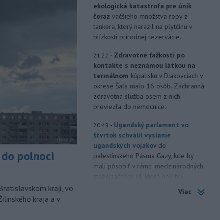
ekologická katastrofa pre únik
čoraz
väčšieho množstva ropy z
tankera, ktorý narazil na plytčinu v
blízkosti prírodnej rezervácie.
-
Zdravotné ťažkosti po
21:22
kontakte s neznámou látkou na
termálnom
kúpalisku v Diakovciach v
okrese Šaľa malo 16 osôb. Záchranná
zdravotná služba osem z nich
previezla do nemocnice.
-
Ugandský parlament vo
20:49
štvrtok schválil vyslanie
ugandských vojakov
do
do polnoci
palestínskeho Pásma Gazy, kde by
mali pôsobiť v rámci medzinárodných
stabilizačných síl, ktoré navrhol
americký prezident Donald Trump.
Bratislavskom kraji, vo
Viac
ilinského kraja a v
-
Anglická futbalová asociácia
20:07
(FA) stiahla svoju podporu