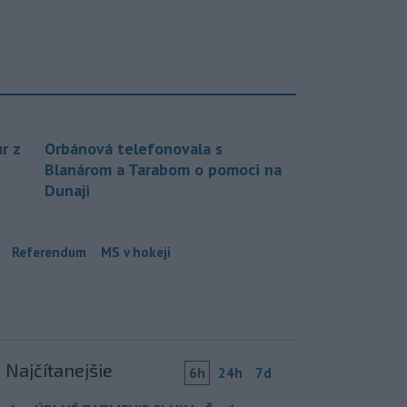
r z
Orbánová telefonovala s
Blanárom a Tarabom o pomoci na
Dunaji
Referendum
MS v hokeji
Najčítanejšie
6h
24h
7d