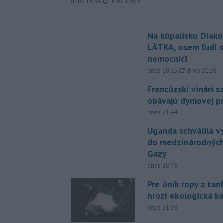
aktualizované
dnes 18:54
,
dnes 19:09
Na kúpalisku Diak
LÁTKA, osem ľudí s
nemocnici
aktualizovan
dnes 18:23
,
dnes 21:38
Francúzski vinári s
obávajú dymovej pr
dnes 21:44
Uganda schválila v
do medzinárodných
Gazy
dnes 20:49
Pre únik ropy z ta
hrozí ekologická k
dnes 21:59