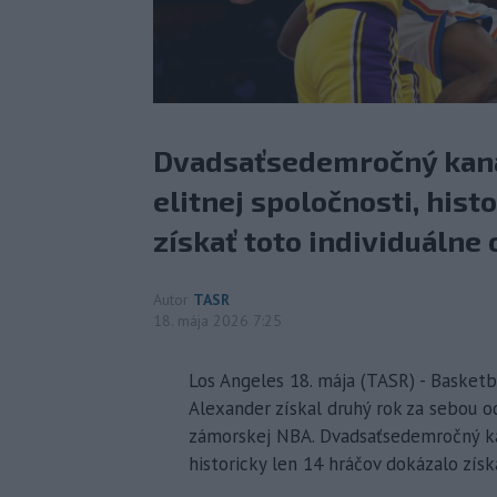
Dvadsaťsedemročný kana
elitnej spoločnosti, hist
získať toto individuálne
Autor
TASR
18. mája 2026 7:25
Los Angeles 18. mája (TASR) - Basketb
Alexander získal druhý rok za sebou o
zámorskej NBA. Dvadsaťsedemročný kan
historicky len 14 hráčov dokázalo získ