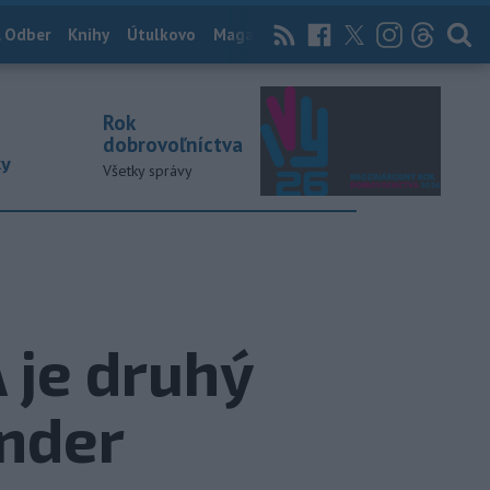
 Odber
Knihy
Útulkovo
Magazín
News Now
Archív
TASR
Rok
dobrovoľníctva
ky
Všetky správy
 je druhý
ander