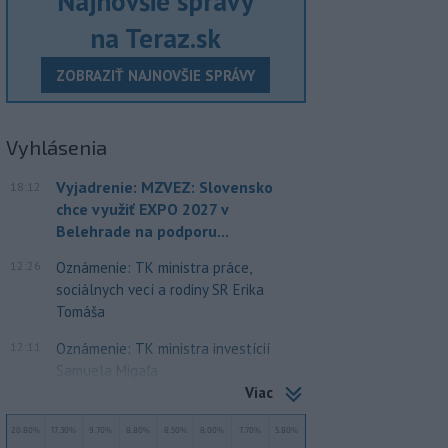
Najnovšie správy
na Teraz.sk
ZOBRAZIŤ NAJNOVŠIE SPRÁVY
Vyhlásenia
Vyjadrenie: MZVEZ: Slovensko
18:12
chce využiť EXPO 2027 v
Belehrade na podporu...
12:26
Oznámenie: TK ministra práce,
sociálnych vecí a rodiny SR Erika
Tomáša
12:11
Oznámenie: TK ministra investícií
Samuela Migaľa
Viac