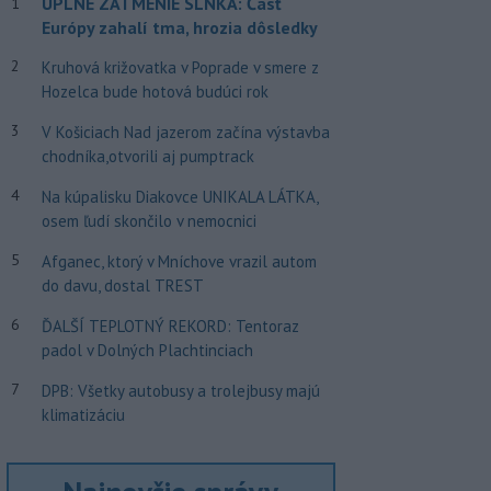
ÚPLNÉ ZATMENIE SLNKA: Časť
1
Európy zahalí tma, hrozia dôsledky
2
Kruhová križovatka v Poprade v smere z
Hozelca bude hotová budúci rok
3
V Košiciach Nad jazerom začína výstavba
chodníka,otvorili aj pumptrack
4
Na kúpalisku Diakovce UNIKALA LÁTKA,
osem ľudí skončilo v nemocnici
5
Afganec, ktorý v Mníchove vrazil autom
do davu, dostal TREST
6
ĎALŠÍ TEPLOTNÝ REKORD: Tentoraz
padol v Dolných Plachtinciach
7
DPB: Všetky autobusy a trolejbusy majú
klimatizáciu