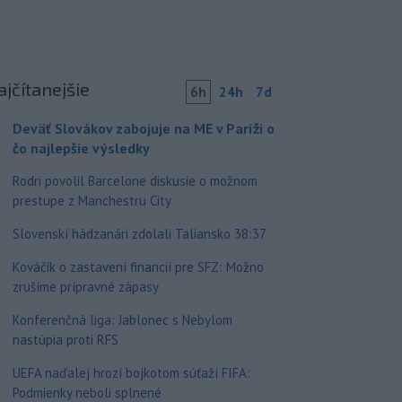
ajčítanejšie
6h
24h
7d
Deväť Slovákov zabojuje na ME v Paríži o
čo najlepšie výsledky
Rodri povolil Barcelone diskusie o možnom
prestupe z Manchestru City
Slovenskí hádzanári zdolali Taliansko 38:37
Kováčik o zastavení financií pre SFZ: Možno
zrušíme prípravné zápasy
Konferenčná liga: Jablonec s Nebylom
nastúpia proti RFS
UEFA naďalej hrozí bojkotom súťaží FIFA:
Podmienky neboli splnené