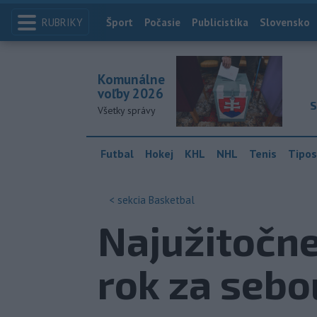
RUBRIKY
Index
Šport
Počasie
Publicistika
Slovensko
Komunálne
voľby 2026
S
Všetky správy
Futbal
Hokej
KHL
NHL
Tenis
Tipos
< sekcia
Basketbal
Najužitočn
rok za sebo