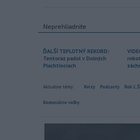
Neprehliadnite
ĎALŠÍ TEPLOTNÝ REKORD:
VIDE
Tentoraz padol v Dolných
robo
Plachtinciach
zách
Aktuálne témy:
Kvízy
Podcasty
Rok Ľ.Š
Komunálne voľby