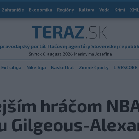
Zahraničie
Ekonomika
Regióny
Kultúra
Veda
Krimi
XML
TERAZ
.SK
pravodajský portál Tlačovej agentúry Slovenskej republi
Štvrtok
6. august 2026
Meniny má
Jozefína
 Extraliga
Niké liga
Basketbal
Zimné športy
LIVESCORE
ejším hráčom NBA
u Gilgeous-Alex