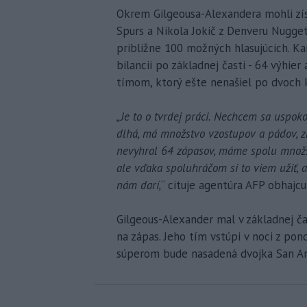
Okrem Gilgeousa-Alexandera mohli zí
Spurs a Nikola Jokič z Denveru Nugget
približne 100 možných hlasujúcich. K
bilancii po základnej časti - 64 výhie
tímom, ktorý ešte nenašiel po dvoch 
„Je to o tvrdej práci. Nechcem sa uspoko
dlhá, má množstvo vzostupov a pádov, zr
nevyhral 64 zápasov, máme spolu množst
ale vďaka spoluhráčom si to viem užiť, 
nám darí,
“ cituje agentúra AFP obhajcu
Gilgeous-Alexander mal v základnej ča
na zápas. Jeho tím vstúpi v noci z pon
súperom bude nasadená dvojka San An