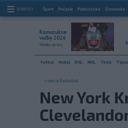
RUBRIKY
Index
Šport
Počasie
Publicistika
Slovensko
Komunálne
voľby 2026
S
Všetky správy
Futbal
Hokej
KHL
NHL
Tenis
Tipos
< sekcia
Basketbal
New York Kn
Clevelando