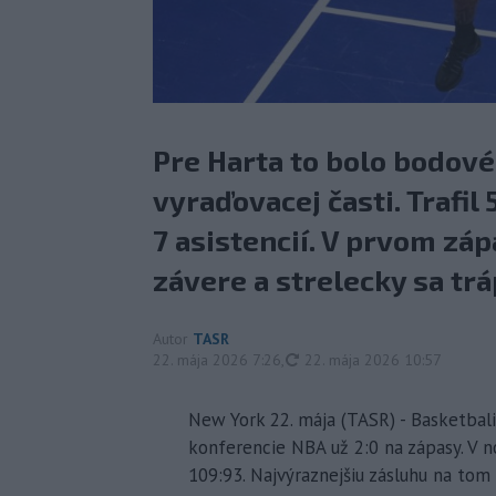
Pre Harta to bolo bodov
vyraďovacej časti. Trafil 
7 asistencií. V prvom záp
závere a strelecky sa tráp
Autor
TASR
aktualizované
22. mája 2026 7:26
,
22. mája 2026 10:57
New York 22. mája (TASR) - Basketbal
konferencie NBA už 2:0 na zápasy. V no
109:93. Najvýraznejšiu zásluhu na tom