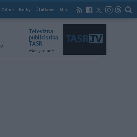
 Odber
Knihy
Útulkovo
Magazín
News Now
Archív
TASR
Televízna
publicistika
TASR
ky
Všetky relácie