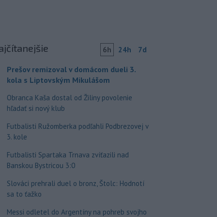
ajčítanejšie
6h
24h
7d
Prešov remizoval v domácom dueli 3.
kola s Liptovským Mikulášom
Obranca Kaša dostal od Žiliny povolenie
hľadať si nový klub
Futbalisti Ružomberka podľahli Podbrezovej v
3. kole
Futbalisti Spartaka Trnava zvíťazili nad
Banskou Bystricou 3:0
Slováci prehrali duel o bronz, Štolc: Hodnotí
sa to ťažko
Messi odletel do Argentíny na pohreb svojho