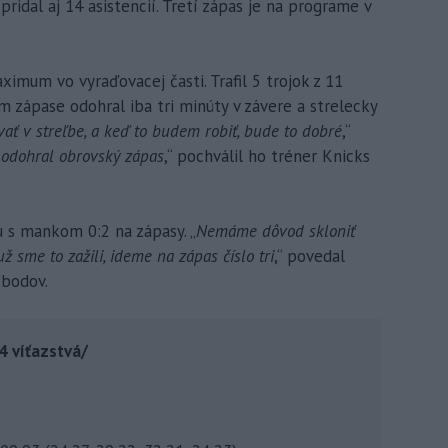
idal aj 14 asistencií. Tretí zápas je na programe v
imum vo vyraďovacej časti. Trafil 5 trojok z 11
om zápase odohral iba tri minúty v závere a strelecky
ať v streľbe, a keď to budem robiť, bude to dobré
,“
 odohral obrovský zápas
,“ pochválil ho tréner Knicks
u s mankom 0:2 na zápasy. „
Nemáme dôvod skloniť
 sme to zažili, ideme na zápas číslo tri
,“ povedal
 bodov.
4 víťazstvá/