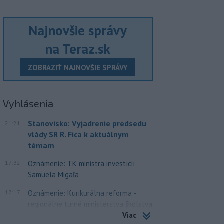
Najnovšie správy
na Teraz.sk
ZOBRAZIŤ NAJNOVŠIE SPRÁVY
Vyhlásenia
Stanovisko: Vyjadrenie predsedu
21:21
vlády SR R. Fica k aktuálnym
témam
17:32
Oznámenie: TK ministra investícií
Samuela Migaľa
17:17
Oznámenie: Kurikurálna reforma -
regionálne turné ministerstva školstva
Viac