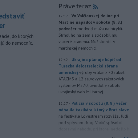
Práve teraz
edstaviť
-
Vo Valčianskej doline pri
12:57
Martine napadol v sobotu (8. 8.)
er
podvečer
medveď muža na bicykli.
Strhol ho na zem a spôsobil mu
zácie, do ktorých
viaceré zranenia. Muž skončil v
ujú do nemocníc.
martinskej nemocnici.
-
Ukrajina plánuje kúpiť od
12:42
Turecka delostrelecké zbrane
americkej
výroby vrátane 70 rakiet
ATACMS a 12 salvových raketových
systémov M270, uviedol v sobotu
ukrajinský web Militarnyj.
-
Polícia v sobotu (8. 8.) večer
12:27
odhalila taxikára, ktorý v Bratislave
na festivale Lovestream rozvážal ľudí
pod vplyvom drog. Vodič spôsobil
dopravnú nehodu, pri ktorej nedošlo k
zraneniu osôb. Následne u neho