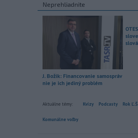
Neprehliadnite
OTES
slov
slová
J. Božik: Financovanie samospráv
nie je ich jediný problém
Aktuálne témy:
Kvízy
Podcasty
Rok Ľ.Š
Komunálne voľby