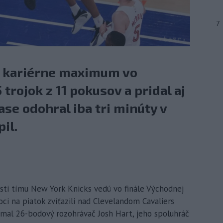
7
é kariérne maximum vo
5 trojok z 11 pokusov a pridal aj
ase odohral iba tri minúty v
il.
isti tímu New York Knicks vedú vo finále Východnej
ci na piatok zvíťazili nad Clevelandom Cavaliers
 mal 26-bodový rozohrávač Josh Hart, jeho spoluhráč