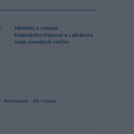
:
HRABKO o výhode
.
Majerského:Mazurek a Laššáková
majú rovnakých voličov
Referendum
MS v hokeji