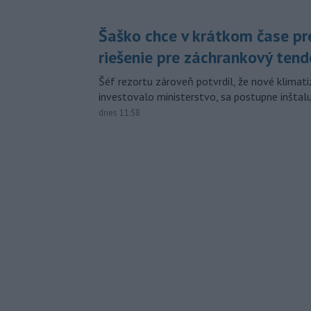
Šaško chce v krátkom čase pr
riešenie pre záchrankový tend
Šéf rezortu zároveň potvrdil, že nové klimati
investovalo ministerstvo, sa postupne inštal
dnes 11:58