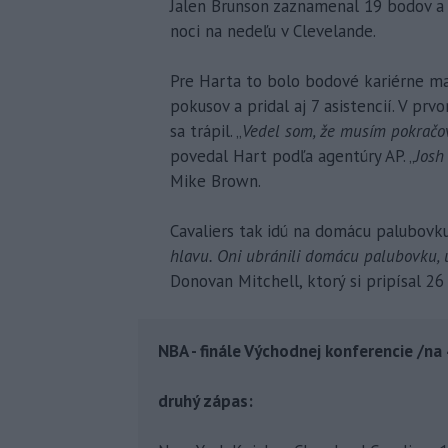
Jalen Brunson zaznamenal 19 bodov a pr
noci na nedeľu v Clevelande.
Pre Harta to bolo bodové kariérne max
pokusov a pridal aj 7 asistencií. V prv
sa trápil. „
Vedel som, že musím pokračov
povedal Hart podľa agentúry AP. „
Josh
Mike Brown.
Cavaliers tak idú na domácu palubovk
hlavu. Oni ubránili domácu palubovku, už
Donovan Mitchell, ktorý si pripísal 26
NBA - finále Východnej konferencie /na 
druhý zápas: