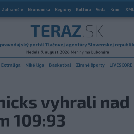
Zahraničie
Ekonomika
Regióny
Kultúra
Veda
Krimi
XML
TERAZ
.SK
pravodajský portál Tlačovej agentúry Slovenskej republi
Nedela
9. august 2026
Meniny má
Ľubomíra
 Extraliga
Niké liga
Basketbal
Zimné športy
LIVESCORE
icks vyhrali nad
m 109:93