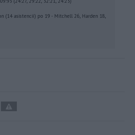
9:93 (24:27, 29:22, 32:21, 24:23)
n (14 asistencií) po 19 - Mitchell 26, Harden 18,