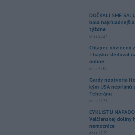
DOČKALI SME SA: U
bola najchladnejši
týždne
dnes 10:27
Chlapec obvinený z
Thajsku sledoval n
online
dnes 12:01
Gardy neotvoria Ho
kým USA neprijmú
Teheránu
dnes 12:25
CYKLISTU NAPADO
Valčianskej doliny 
nemocnice
dnes 12:59