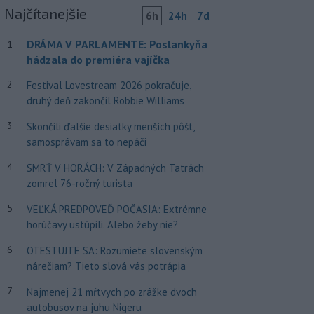
Najčítanejšie
6h
24h
7d
DRÁMA V PARLAMENTE: Poslankyňa
1
hádzala do premiéra vajíčka
2
Festival Lovestream 2026 pokračuje,
druhý deň zakončil Robbie Williams
3
Skončili ďalšie desiatky menších pôšt,
samosprávam sa to nepáči
4
SMRŤ V HORÁCH: V Západných Tatrách
zomrel 76-ročný turista
5
VEĽKÁ PREDPOVEĎ POČASIA: Extrémne
horúčavy ustúpili. Alebo žeby nie?
6
OTESTUJTE SA: Rozumiete slovenským
nárečiam? Tieto slová vás potrápia
7
Najmenej 21 mŕtvych po zrážke dvoch
autobusov na juhu Nigeru