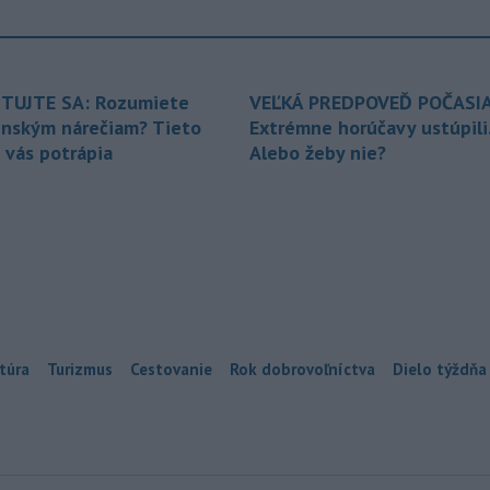
TUJTE SA: Rozumiete
VEĽKÁ PREDPOVEĎ POČASIA
enským nárečiam? Tieto
Extrémne horúčavy ustúpili
 vás potrápia
Alebo žeby nie?
túra
Turizmus
Cestovanie
Rok dobrovoľníctva
Dielo týždňa