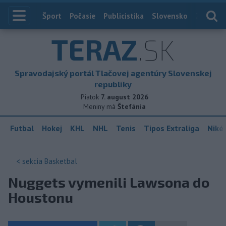
Index
Šport
Počasie
Publicistika
Slovensko
Zahranič
TERAZ
.SK
Spravodajský portál Tlačovej agentúry Slovenskej
republiky
Piatok
7. august 2026
Meniny má
Štefánia
Futbal
Hokej
KHL
NHL
Tenis
Tipos Extraliga
Niké 
< sekcia
Basketbal
Nuggets vymenili Lawsona do
Houstonu