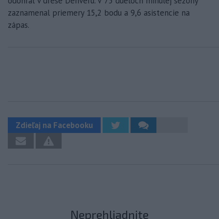
odohral v drese Denveru. V 75 dueloch minulej sezóny
zaznamenal priemery 15,2 bodu a 9,6 asistencie na
zápas.
Zdieľaj na Facebooku
Neprehliadnite