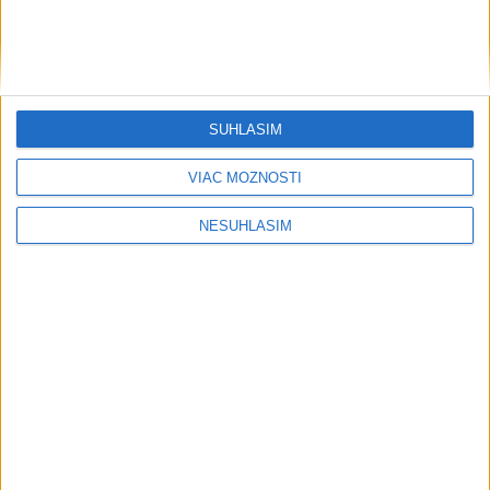
Baltské more bez prerušenia
Počasie
SÚHLASÍM
AKTUÁLNA PREDPOVEĎ POČASIA NA SEDEM DNÍ
VIAC MOŽNOSTÍ
NESÚHLASÍM
....
....