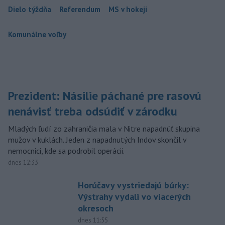
Dielo týždňa
Referendum
MS v hokeji
Komunálne voľby
Prezident: Násilie páchané pre rasovú
nenávisť treba odsúdiť v zárodku
Mladých ľudí zo zahraničia mala v Nitre napadnúť skupina
mužov v kuklách. Jeden z napadnutých Indov skončil v
nemocnici, kde sa podrobil operácii.
dnes 12:33
Horúčavy vystriedajú búrky:
Výstrahy vydali vo viacerých
okresoch
dnes 11:55