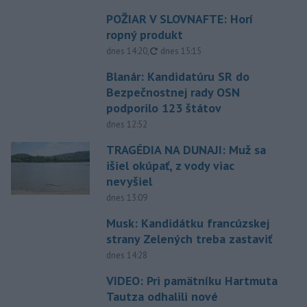
POŽIAR V SLOVNAFTE: Horí
ropný produkt
aktualizované
dnes 14:20
,
dnes 15:15
Blanár: Kandidatúru SR do
Bezpečnostnej rady OSN
podporilo 123 štátov
dnes 12:52
TRAGÉDIA NA DUNAJI: Muž sa
išiel okúpať, z vody viac
nevyšiel
dnes 13:09
Musk: Kandidátku francúzskej
strany Zelených treba zastaviť
dnes 14:28
VIDEO: Pri pamätníku Hartmuta
Tautza odhalili nové