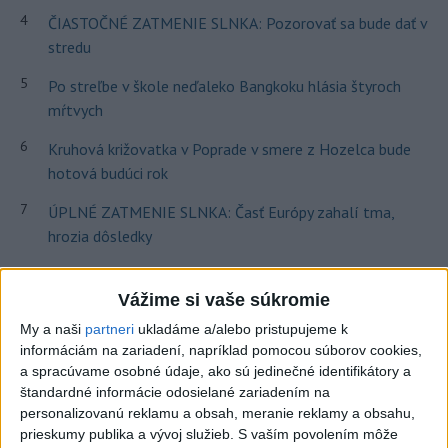
4
ČIASTOČNÉ ZATMENIE SLNKA: Pozorovať sa bude dať v
stredu
5
Po streľbe v škole neďaleko Bangkoku hlásia štyroch
mŕtvych
6
Kruhová križovatka v Poprade v smere z Hozelca bude
hotová budúci rok
7
ÚPLNÉ ZATMENIE SLNKA: Časť Európy zahalí tma,
hrozia dôsledky
Najnovšie správy na Teraz.sk
Vážime si vaše súkromie
Vyhlásenia
My a naši
partneri
ukladáme a/alebo pristupujeme k
informáciám na zariadení, napríklad pomocou súborov cookies,
Priame prenosy z Národnej rady SR
a spracúvame osobné údaje, ako sú jedinečné identifikátory a
štandardné informácie odosielané zariadením na
personalizovanú reklamu a obsah, meranie reklamy a obsahu,
prieskumy publika a vývoj služieb.
S vaším povolením môže