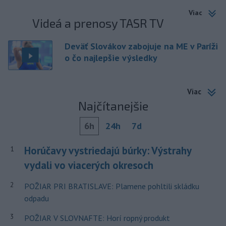
Viac
Videá a prenosy TASR TV
Deväť Slovákov zabojuje na ME v Paríži
o čo najlepšie výsledky
Viac
Najčítanejšie
6h
24h
7d
Horúčavy vystriedajú búrky: Výstrahy
1
vydali vo viacerých okresoch
2
POŽIAR PRI BRATISLAVE: Plamene pohltili skládku
odpadu
3
POŽIAR V SLOVNAFTE: Horí ropný produkt