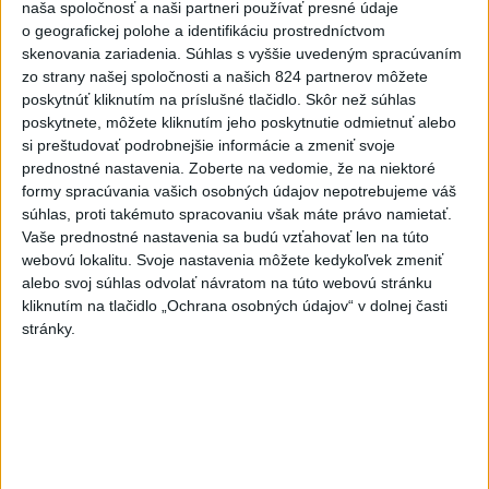
naša spoločnosť a naši partneri používať presné údaje
Politika na sociálnych sieťach
o geografickej polohe a identifikáciu prostredníctvom
skenovania zariadenia. Súhlas s vyššie uvedeným spracúvaním
zo strany našej spoločnosti a našich 824 partnerov môžete
Zobraziť viac
Info
poskytnúť kliknutím na príslušné tlačidlo. Skôr než súhlas
poskytnete, môžete kliknutím jeho poskytnutie odmietnuť alebo
si preštudovať podrobnejšie informácie a zmeniť svoje
Najnovšie videá
Najsledovanejšie videá
prednostné nastavenia.
Zoberte na vedomie, že na niektoré
formy spracúvania vašich osobných údajov nepotrebujeme váš
Top tip na leto: Maliny a melóny
súhlas, proti takémuto spracovaniu však máte právo namietať.
dnes 11:00
|
Úrad verejného zdravotníctva
Vaše prednostné nastavenia sa budú vzťahovať len na túto
Slovenskej republiky
|
4
zobrazení
webovú lokalitu. Svoje nastavenia môžete kedykoľvek zmeniť
alebo svoj súhlas odvolať návratom na túto webovú stránku
T. LONGAUER: VOJNA?✊ Naštastie len
kliknutím na tlačidlo „Ochrana osobných údajov“ v dolnej časti
tá politická. Niekto...
stránky.
dnes 10:59
|
Smer - SSD
|
3744
zobrazení
...aby sme mali vodu aj zajtra
dnes 10:31
|
Laššáková Judita
|
1556
zobrazení
Najnovšie statusy štátnych inštitúcií