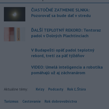
ČIASTOČNÉ ZATMENIE SLNKA:
Pozorovať sa bude dať v stredu
ĎALŠÍ TEPLOTNÝ REKORD: Tentoraz
padol v Dolných Plachtinciach
V Budapešti opäť padol teplotný
rekord, tretí za päť týždňov
VIDEO: Umelá inteligencia a robotika
pomáhajú už aj záchranárom
Aktuálne témy:
Kvízy
Podcasty
Rok Ľ.Štúra
Turizmus
Cestovanie
Rok dobrovoľníctva