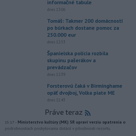
informačné tabule
dnes 13:06
Tomáš: Takmer 200 domácností
po búrkach dostane pomoc za
250.000 eur
dnes 12:53
Španielska polícia rozbila
skupinu pašerákov a
prevádzačov
dnes 12:39
Forsterovú čaká v Birminghame
opäť dvojboj, Volka piate ME
dnes 11:43
Práve teraz
-
Ministerstvo kultúry (MK) SR upraví verziu opatrenia o
15:17
podrobnostiach poskytovania dotácií v pôsobnosti rezortu.