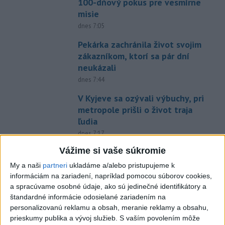
100-dňový pokus pre vesmírne
misie
dnes 7:05
Pekárka zachránila život svojim
zákazníkom, ktorí sa pár dní
neukázali
dnes 7:44
V Kyjeve sa ozývali výbuchy, pri
metropole prišli o život traja
ľudia
dnes 7:17
Vážime si vaše súkromie
Bloomberg: Pentagón chce
urobiť prvé testy systému
My a naši
partneri
ukladáme a/alebo pristupujeme k
Golden Dome
informáciám na zariadení, napríklad pomocou súborov cookies,
a spracúvame osobné údaje, ako sú jedinečné identifikátory a
dnes 7:15
štandardné informácie odosielané zariadením na
Európa sa pripravuje na pokles
personalizovanú reklamu a obsah, meranie reklamy a obsahu,
výroby elektriny počas
prieskumy publika a vývoj služieb.
S vaším povolením môže