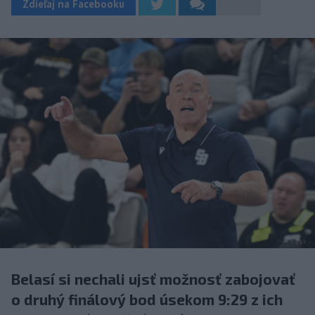
Zdieľaj na Facebooku
Belasí si nechali ujsť možnosť zabojovať
o druhý finálový bod úsekom 9:29 z ich