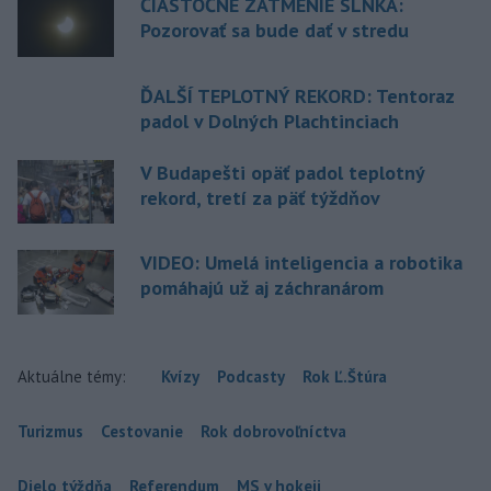
ČIASTOČNÉ ZATMENIE SLNKA:
Pozorovať sa bude dať v stredu
ĎALŠÍ TEPLOTNÝ REKORD: Tentoraz
padol v Dolných Plachtinciach
V Budapešti opäť padol teplotný
rekord, tretí za päť týždňov
VIDEO: Umelá inteligencia a robotika
pomáhajú už aj záchranárom
Aktuálne témy:
Kvízy
Podcasty
Rok Ľ.Štúra
Turizmus
Cestovanie
Rok dobrovoľníctva
Dielo týždňa
Referendum
MS v hokeji