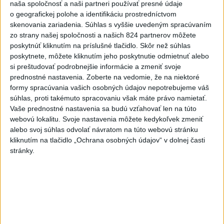
zatmenia Slnka
naša spoločnosť a naši partneri používať presné údaje
o geografickej polohe a identifikáciu prostredníctvom
dnes 7:08
skenovania zariadenia. Súhlas s vyššie uvedeným spracúvaním
Čína sa chystá na tajfún
zo strany našej spoločnosti a našich 824 partnerov môžete
Dolphin, zatvára školy a
poskytnúť kliknutím na príslušné tlačidlo. Skôr než súhlas
turistické atrakcie
poskytnete, môžete kliknutím jeho poskytnutie odmietnuť alebo
si preštudovať podrobnejšie informácie a zmeniť svoje
dnes 7:03
prednostné nastavenia.
Zoberte na vedomie, že na niektoré
Gymerská štvrtá vo finále na
formy spracúvania vašich osobných údajov nepotrebujeme váš
400 m: Nechcela som tomu
súhlas, proti takémuto spracovaniu však máte právo namietať.
Vaše prednostné nastavenia sa budú vzťahovať len na túto
veriť
webovú lokalitu. Svoje nastavenia môžete kedykoľvek zmeniť
dnes 9:00
alebo svoj súhlas odvolať návratom na túto webovú stránku
Slováci prehrali v semifinále s
kliknutím na tlačidlo „Ochrana osobných údajov“ v dolnej časti
stránky.
USA 2:5, o bronz proti Fínsku
dnes 7:21
Práve teraz
-
Nemecká polícia v piatok uviedla, že rozhodnutie pekárky,
07:42
ktorá sa
vybrala navštíviť svojich dvoch stálych zákazníkov - starší