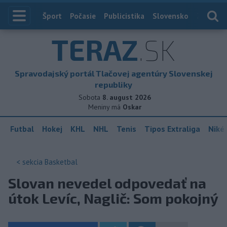
Index
Šport
Počasie
Publicistika
Slovensko
Zahranič
TERAZ
.SK
Spravodajský portál Tlačovej agentúry Slovenskej
republiky
Sobota
8. august 2026
Meniny má
Oskar
Futbal
Hokej
KHL
NHL
Tenis
Tipos Extraliga
Niké 
< sekcia
Basketbal
Slovan nevedel odpovedať na
útok Levíc, Naglič: Som pokojný