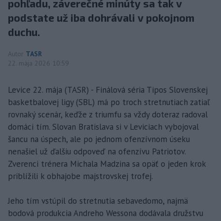
pohľadu, záverečné minúty sa tak v
podstate už iba dohrávali v pokojnom
duchu.
Autor
TASR
22. mája 2026 10:59
Levice 22. mája (TASR) - Finálová séria Tipos Slovenskej
basketbalovej ligy (SBL) má po troch stretnutiach zatiaľ
rovnaký scenár, keďže z triumfu sa vždy doteraz radoval
domáci tím. Slovan Bratislava si v Leviciach vybojoval
šancu na úspech, ale po jednom ofenzívnom úseku
nenašiel už ďalšiu odpoveď na ofenzívu Patriotov.
Zverenci trénera Michala Madzina sa opäť o jeden krok
priblížili k obhajobe majstrovskej trofej.
Jeho tím vstúpil do stretnutia sebavedomo, najmä
bodová produkcia Andreho Wessona dodávala družstvu