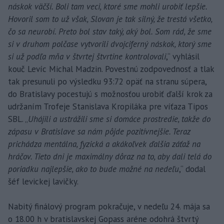
náskok väčší. Boli tam veci, ktoré sme mohli urobiť lepšie.
Hovoril som to už však, Slovan je tak silný, že trestá všetko,
čo sa neurobí. Preto bol stav taký, aký bol. Som rád, že sme
si v druhom polčase vytvorili dvojciferný náskok, ktorý sme
si už podľa mňa v štvrtej štvrtine kontrolovali
,“ vyhlásil
kouč Levíc Michal Madzin. Povestnú zodpovednosť a tlak
tak presunuli po výsledku 93:72 opäť na stranu súpera,
do Bratislavy pocestujú s možnosťou urobiť ďalší krok za
udržaním Trofeje Stanislava Kropiláka pre víťaza Tipos
SBL. „
Uhájili a ustrážili sme si domáce prostredie, takže do
zápasu v Bratislave sa nám pôjde pozitívnejšie. Teraz
prichádza mentálna, fyzická a akákoľvek ďalšia záťaž na
hráčov. Tieto dni je maximálny dôraz na to, aby dali telá do
poriadku najlepšie, ako to bude možné na nedeľu
,“ dodal
šéf levickej lavičky.
Nabitý finálový program pokračuje, v nedeľu 24. mája sa
o 18.00 h v bratislavskej Gopass aréne odohrá štvrtý