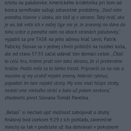
istotu na palubovke. Amerického krídelníka pri tom od
konca semifinále sužujú zdravotné problémy. „
Dosť nám
pomáha, hlavne v útoku, ale tiež aj v obrane. Taký hráč, ako
je on, tak veľa ich v našej lige nie je. Je zranený, no dáva do
toho srdce a pomáha nám na oboch stranách palubovky
,“
vyjadril sa pre TASR na jeho adresu hráč Levíc Patrik
Pažický. Slovan sa v jednej chvíli priblížil na rozdiel koša,
ale od stavu 57:55 začal udávať tón domáci celok. „
Čítali
to celú hru, hráme proti ním takú obranu, že si preberáme
hráčov. Podľa mňa sa to ľahko trestá. Pripravili sa na nás a
musíme aj my urobiť nejaké zmeny. Nabrali rytmus,
popadali im tam nejaké strely. My sme mali hlúpe straty,
nedali sme niekoľko striel a bolo už potom neskoro
,“
zhodnotil pivot Slovana Tomáš Pavelka.
„Belasí“ si nechali ujsť možnosť zabojovať o druhý
finálový bod úsekom 9:29 z ich pohľadu, záverečné
minúty sa tak v podstate už iba dohrávali v pokojnom