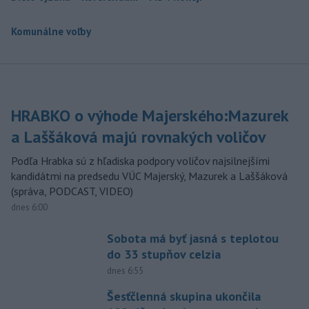
Komunálne voľby
HRABKO o výhode Majerského:Mazurek
a Laššáková majú rovnakých voličov
Podľa Hrabka sú z hľadiska podpory voličov najsilnejšími
kandidátmi na predsedu VÚC Majerský, Mazurek a Laššáková
(správa, PODCAST, VIDEO)
dnes 6:00
Sobota má byť jasná s teplotou
do 33 stupňov celzia
dnes 6:55
Šesťčlenná skupina ukončila