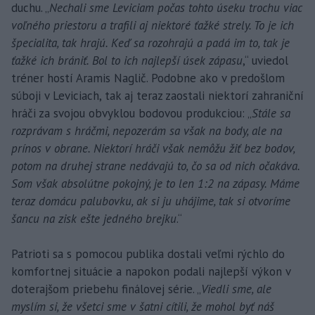
duchu. „
Nechali sme Leviciam počas tohto úseku trochu viac
voľného priestoru a trafili aj niektoré ťažké strely. To je ich
špecialita, tak hrajú. Keď sa rozohrajú a padá im to, tak je
ťažké ich brániť. Bol to ich najlepší úsek zápasu
,“ uviedol
tréner hostí Aramis Naglič. Podobne ako v predošlom
súboji v Leviciach, tak aj teraz zaostali niektorí zahraniční
hráči za svojou obvyklou bodovou produkciou: „
Stále sa
rozprávam s hráčmi, nepozerám sa však na body, ale na
prínos v obrane. Niektorí hráči však nemôžu žiť bez bodov,
potom na druhej strane nedávajú to, čo sa od nich očakáva.
Som však absolútne pokojný, je to len 1:2 na zápasy. Máme
teraz domácu palubovku, ak si ju uhájime, tak si otvoríme
šancu na zisk ešte jedného brejku
.“
Patrioti sa s pomocou publika dostali veľmi rýchlo do
komfortnej situácie a napokon podali najlepší výkon v
doterajšom priebehu finálovej série. „
Viedli sme, ale
myslím si, že všetci sme v šatni cítili, že mohol byť náš