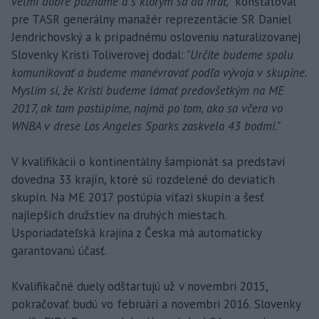
veľmi dobre poznáme a s ktorým sa dá hrať,"
konštatoval
pre TASR generálny manažér reprezentácie SR Daniel
Jendrichovský a k prípadnému osloveniu naturalizovanej
Slovenky Kristi Toliverovej dodal:
"Určite budeme spolu
komunikovať a budeme manévrovať podľa vývoja v skupine.
Myslím si, že Kristi budeme lámať predovšetkým na ME
2017, ak tam postúpime, najmä po tom, ako sa včera vo
WNBA v drese Los Angeles Sparks zaskvela 43 bodmi."
V kvalifikácii o kontinentálny šampionát sa predstaví
dovedna 33 krajín, ktoré sú rozdelené do deviatich
skupín. Na ME 2017 postúpia víťazi skupín a šesť
najlepších družstiev na druhých miestach.
Usporiadateľská krajina z Česka má automaticky
garantovanú účasť.
Kvalifikačné duely odštartujú už v novembri 2015,
pokračovať budú vo februári a novembri 2016. Slovenky