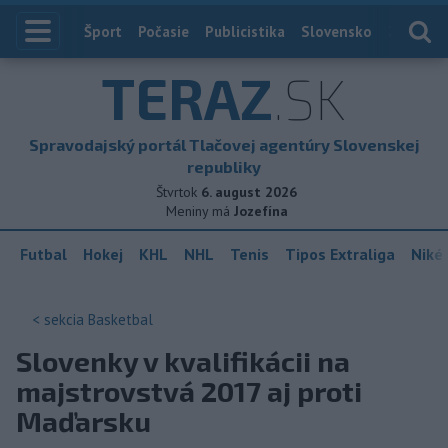
Index
Šport
Počasie
Publicistika
Slovensko
Zahranič
TERAZ
.SK
Spravodajský portál Tlačovej agentúry Slovenskej
republiky
Štvrtok
6. august 2026
Meniny má
Jozefína
Futbal
Hokej
KHL
NHL
Tenis
Tipos Extraliga
Niké 
< sekcia
Basketbal
Slovenky v kvalifikácii na
majstrovstvá 2017 aj proti
Maďarsku