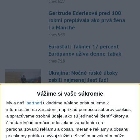
dnes 6:27
Gertrude Ederleová pred 100
rokmi preplávala ako prvá žena
La Manche
dnes 5:39
Eurostat: Takmer 17 percent
Európanov užíva denne tabak
dnes 7:18
Ukrajina: Nočné ruské útoky
zabili najmenej šesť ľudí
dnes 7:55
Vážime si vaše súkromie
FIFA sa ospravedlnila za plán s
My a naši
partneri
ukladáme a/alebo pristupujeme k
podielmi, no podporila
informáciám na zariadení, napríklad pomocou súborov cookies,
Infantina
a spracúvame osobné údaje, ako sú jedinečné identifikátory a
štandardné informácie odosielané zariadením na
aktualizované
dnes 6:47
,
dnes 7:10
personalizovanú reklamu a obsah, meranie reklamy a obsahu,
Slováci na Hlinka Gretzky Cupe
prieskumy publika a vývoj služieb.
S vaším povolením môže