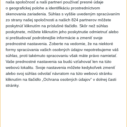
zdolali Švajčiarov 6:2, sú v
naša spoločnosť a naši partneri používať presné údaje
semifinále
o geografickej polohe a identifikáciu prostredníctvom
skenovania zariadenia. Súhlas s vyššie uvedeným spracúvaním
aktualizované
dnes 6:01
,
dnes 7:37
zo strany našej spoločnosti a našich 824 partnerov môžete
Práve teraz
poskytnúť kliknutím na príslušné tlačidlo. Skôr než súhlas
poskytnete, môžete kliknutím jeho poskytnutie odmietnuť alebo
-
Aj štvrtok bude na Slovensku horúci. Pre okresy na
08:31
si preštudovať podrobnejšie informácie a zmeniť svoje
západnom a južnom
Slovensku a niektoré okresy v strede a na
prednostné nastavenia.
Zoberte na vedomie, že na niektoré
východe krajiny vydal Slovenský hydrometeorologický ústav (SHMÚ)
formy spracúvania vašich osobných údajov nepotrebujeme váš
výstrahy tretieho stupňa pred vysokými teplotami.
súhlas, proti takémuto spracovaniu však máte právo namietať.
Vaše prednostné nastavenia sa budú vzťahovať len na túto
webovú lokalitu. Svoje nastavenia môžete kedykoľvek zmeniť
Viac
Videá a prenosy TASR TV
alebo svoj súhlas odvolať návratom na túto webovú stránku
kliknutím na tlačidlo „Ochrana osobných údajov“ v dolnej časti
stránky.
TK Ministra spravodlivosti SR B.
Suska
Viac
Najčítanejšie