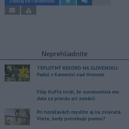
Zdieľaj na Facebooku
Neprehliadnite
TEPLOTNÝ REKORD NA SLOVENSKU:
Padol v Kamenici nad Hronom
Filip Kuffa tvrdí, že eurokomisia mu
dala za pravdu pri zonácii
Pri horúčavách myslite aj na zvieratá.
Viete, kedy potrebujú pomoc?