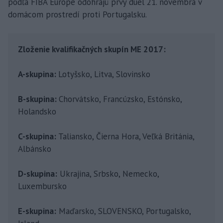
podľa FIBA Europe odohrajú prvý duel 21. novembra v
domácom prostredí proti Portugalsku.
Zloženie kvalifikačných skupín ME 2017:
A-skupina:
Lotyšsko, Litva, Slovinsko
B-skupina:
Chorvátsko, Francúzsko, Estónsko,
Holandsko
C-skupina:
Taliansko, Čierna Hora, Veľká Británia,
Albánsko
D-skupina:
Ukrajina, Srbsko, Nemecko,
Luxembursko
E-skupina:
Maďarsko, SLOVENSKO, Portugalsko,