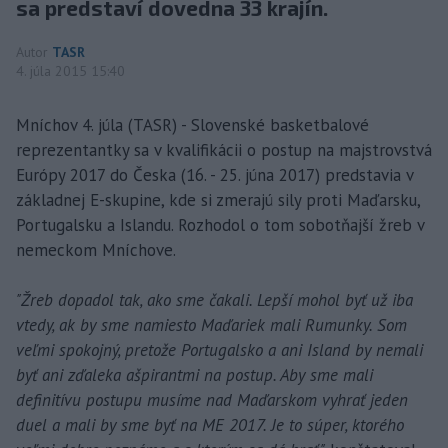
sa predstaví dovedna 33 krajín.
Autor
TASR
4. júla 2015 15:40
Mníchov 4. júla (TASR) - Slovenské basketbalové
reprezentantky sa v kvalifikácii o postup na majstrovstvá
Európy 2017 do Česka (16. - 25. júna 2017) predstavia v
základnej E-skupine, kde si zmerajú sily proti Maďarsku,
Portugalsku a Islandu. Rozhodol o tom sobotňajší žreb v
nemeckom Mníchove.
"Žreb dopadol tak, ako sme čakali. Lepší mohol byť už iba
vtedy, ak by sme namiesto Maďariek mali Rumunky. Som
veľmi spokojný, pretože Portugalsko a ani Island by nemali
byť ani zďaleka ašpirantmi na postup. Aby sme mali
definitívu postupu musíme nad Maďarskom vyhrať jeden
duel a mali by sme byť na ME 2017. Je to súper, ktorého