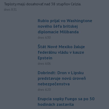
Teploty majú dosahovať nad 38 stupňov Celzia.
dnes 8:31
Rubio prijal vo Washingtone
nového šéfa britskej
diplomacie Milibanda
dnes 6:30
Štát Nové Mexiko žaluje
federálnu vládu v kauze
Epstein
dnes 6:06
Dobrindt: Dron v Lipsku
predstavuje novú úroveň
nebezpečenstva
dnes 6:20
Erupcia sopky Fuego sa po 50
hodinách zastavila