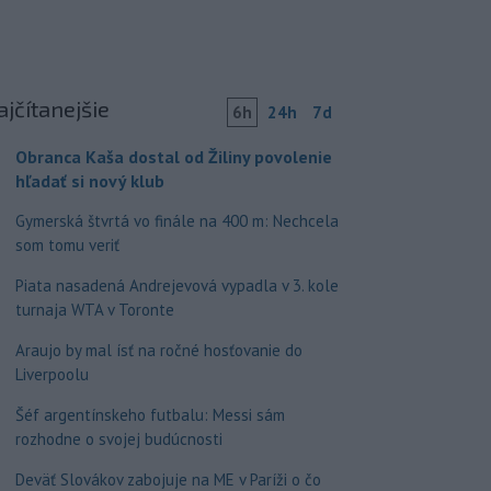
ajčítanejšie
6h
24h
7d
Obranca Kaša dostal od Žiliny povolenie
hľadať si nový klub
Gymerská štvrtá vo finále na 400 m: Nechcela
som tomu veriť
Piata nasadená Andrejevová vypadla v 3. kole
turnaja WTA v Toronte
Araujo by mal ísť na ročné hosťovanie do
Liverpoolu
Šéf argentínskeho futbalu: Messi sám
rozhodne o svojej budúcnosti
Deväť Slovákov zabojuje na ME v Paríži o čo