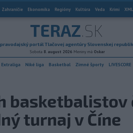
Zahraničie
Ekonomika
Regióny
Kultúra
Veda
Krimi
XML
TERAZ
.SK
pravodajský portál Tlačovej agentúry Slovenskej republi
Sobota
8. august 2026
Meniny má
Oskar
 Extraliga
Niké liga
Basketbal
Zimné športy
LIVESCORE
h basketbalistov
ý turnaj v Číne