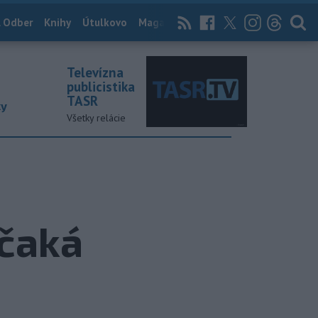
 Odber
Knihy
Útulkovo
Magazín
News Now
Archív
TASR
Televízna
publicistika
TASR
ky
Všetky relácie
 čaká