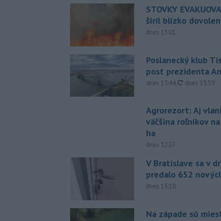
STOVKY EVAKUOVAN
šíril blízko dovole
dnes 15:01
Poslanecký klub Ti
post prezidenta A
aktualizovan
dnes 13:44
,
dnes 13:59
Agrorezort: Aj vlan
väčšina roľníkov n
ha
dnes 12:27
V Bratislave sa v 
predalo 652 novýc
dnes 15:10
Na západe sú mies