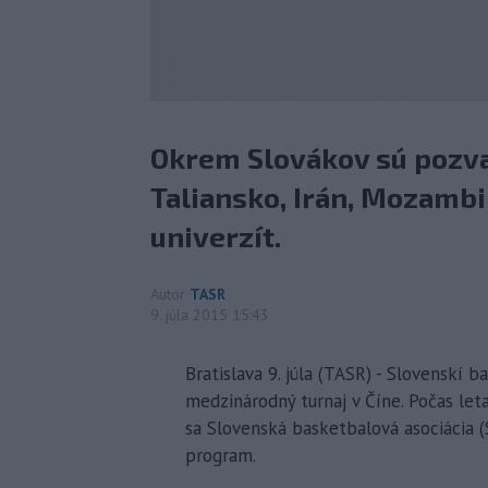
Okrem Slovákov sú pozvan
Taliansko, Irán, Mozambi
univerzít.
Autor
TASR
9. júla 2015 15:43
Bratislava 9. júla (TASR) - Slovenskí 
medzinárodný turnaj v Číne. Počas leta
sa Slovenská basketbalová asociácia 
program.