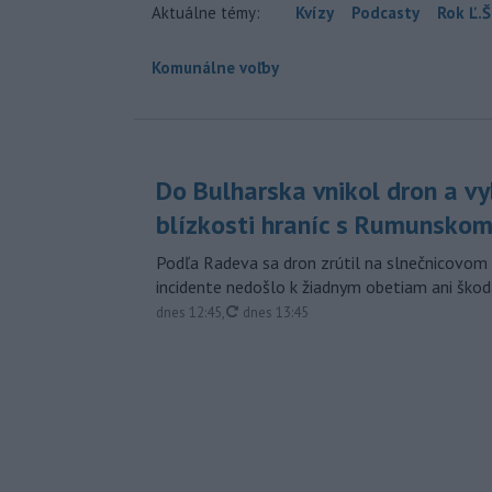
Aktuálne témy:
Kvízy
Podcasty
Rok Ľ.Š
Komunálne voľby
Do Bulharska vnikol dron a vy
blízkosti hraníc s Rumunsko
Podľa Radeva sa dron zrútil na slnečnicovom 
incidente nedošlo k žiadnym obetiam ani škod
aktualizované
dnes 12:45
,
dnes 13:45