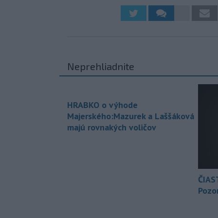
Neprehliadnite
HRABKO o výhode
Majerského:Mazurek a Laššáková
majú rovnakých voličov
ČIAS
Pozor