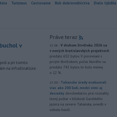
túra
Turizmus
Cestovanie
Rok dobrovoľníctva
Dielo týždňa
Práve teraz
buchol v
-
V druhom štvrťroku 2026 sa
15:08
v nových bratislavských projektoch
m
predalo 652 bytov. V porovnaní s
prvým štvrťrokom, počas ktorého sa
poli a pri tomto
predalo 742 bytov, to bolo menej
ám na infraštruktúre.
o 12 %.
-
Talianske úrady evakuovali
15:00
viac ako 200 ľudí, medzi nimi aj
desiatky
dovolenkárov, pre rozsiahly
lesný požiar v blízkosti Gardského
jazera na severe Talianska, uviedli v
sobotu hasiči.