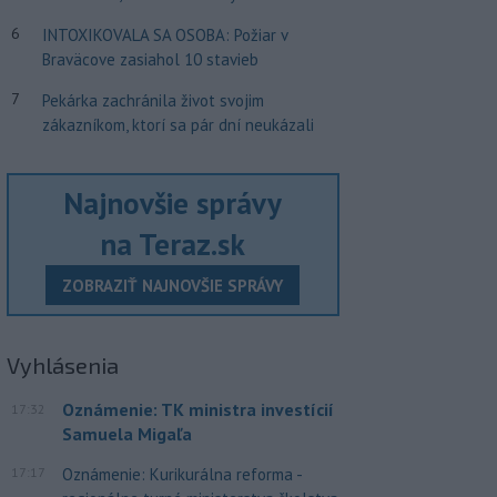
6
INTOXIKOVALA SA OSOBA: Požiar v
Braväcove zasiahol 10 stavieb
7
Pekárka zachránila život svojim
zákazníkom, ktorí sa pár dní neukázali
Najnovšie správy
na Teraz.sk
ZOBRAZIŤ NAJNOVŠIE SPRÁVY
Vyhlásenia
Oznámenie: TK ministra investícií
17:32
Samuela Migaľa
17:17
Oznámenie: Kurikurálna reforma -