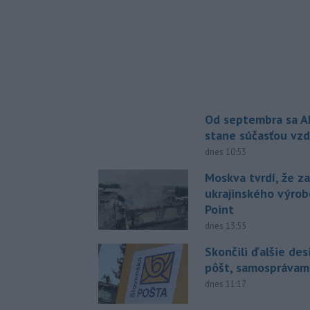
Od septembra sa A
stane súčasťou vzd
dnes 10:53
Moskva tvrdí, že z
ukrajinského výrob
Point
dnes 13:55
Skončili ďalšie de
pôšt, samosprávam
dnes 11:17