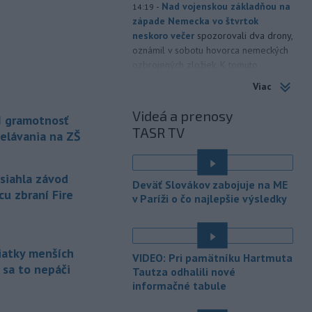
-
Nad vojenskou základňou na
14:19
západe Nemecka vo štvrtok
neskoro večer
spozorovali dva drony,
oznámil v sobotu hovorca nemeckých
ozbrojených zložiek. K tomuto
incidentu došlo po tom, čo v noci na
Viac
stredu objavili dron vybavený
výbušninou na letisku Lipsko/Halle.
Videá a prenosy
I gramotnosť
TASR TV
-
Parlamentná frakcia
elávania na ZŠ
13:42
maďarskej vládnej strany Tisza
nominuje na post
prezidenta
asiahla závod
republiky 73-ročného bývalého
Deväť Slovákov zabojuje na ME
predsedu Najvyššieho súdu Andrása
cu zbraní Fire
v Paríži o čo najlepšie výsledky
Baku. Frakcia to v sobotu oznámila na
svojom účte na Facebooku po tajnom
hlasovaní.
siatky menších
VIDEO: Pri pamätníku Hartmuta
-
Spojené arabské emiráty v
13:40
 sa to nepáči
Tautza odhalili nové
sobotu obvinili Irán z útoku na
informačné tabule
tanker
patriaci ich štátnej spoločnosti
Abu Dhabi National Oil Company