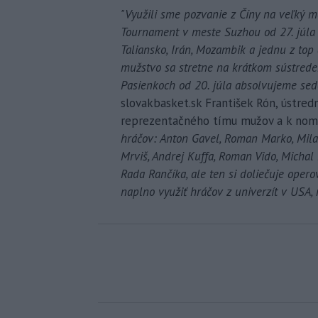
"Využili sme pozvanie z Číny na veľký m
Tournament v meste Suzhou od 27. júla d
Taliansko, Irán, Mozambik a jednu z top 
mužstvo sa stretne na krátkom sústrede
Pasienkoch od 20. júla absolvujeme sed
slovakbasket.sk František Rón, ústre
reprezentačného tímu mužov a k nomi
hráčov: Anton Gavel, Roman Marko, Milan
Mrviš, Andrej Kuffa, Roman Vido, Michal
Rada Rančíka, ale ten si doliečuje oper
naplno využiť hráčov z univerzít v USA,