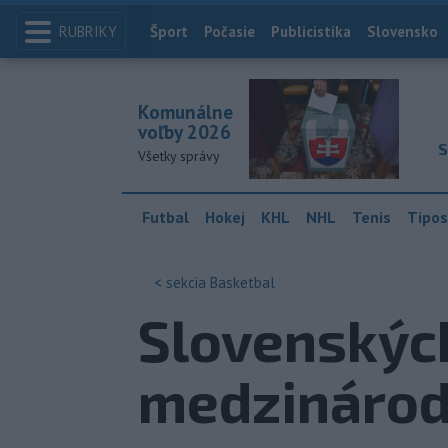
RUBRIKY
Index
Šport
Počasie
Publicistika
Slovensko
Komunálne
voľby 2026
S
Všetky správy
Futbal
Hokej
KHL
NHL
Tenis
Tipos
< sekcia
Basketbal
Slovenskýc
medzinárodn