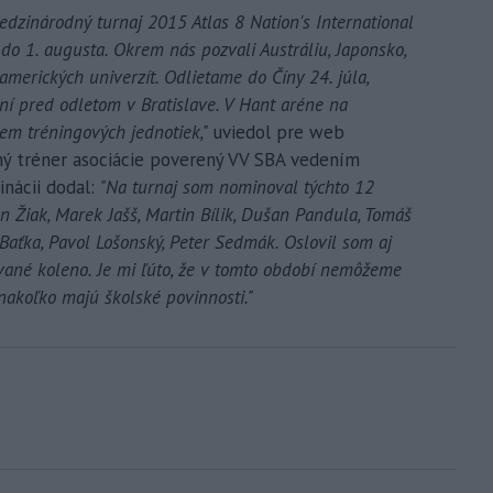
edzinárodný turnaj 2015 Atlas 8 Nation's International
o 1. augusta. Okrem nás pozvali Austráliu, Japonsko,
amerických univerzít. Odlietame do Číny 24. júla,
ní pred odletom v Bratislave. V Hant aréne na
em tréningových jednotiek,"
uviedol pre web
dný tréner asociácie poverený VV SBA vedením
nácii dodal:
"Na turnaj som nominoval týchto 12
 Žiak, Marek Jašš, Martin Bílik, Dušan Pandula, Tomáš
 Baťka, Pavol Lošonský, Peter Sedmák. Oslovil som aj
ované koleno. Je mi ľúto, že v tomto období nemôžeme
 nakoľko majú školské povinnosti."