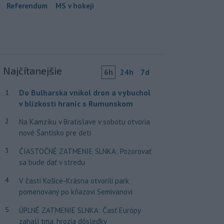
Referendum
MS v hokeji
Najčítanejšie
6h
24h
7d
Do Bulharska vnikol dron a vybuchol
1
v blízkosti hraníc s Rumunskom
2
Na Kamzíku v Bratislave v sobotu otvoria
nové Šantisko pre deti
3
ČIASTOČNÉ ZATMENIE SLNKA: Pozorovať
sa bude dať v stredu
4
V časti Košice-Krásna otvorili park
pomenovaný po kňazovi Semivanovi
5
ÚPLNÉ ZATMENIE SLNKA: Časť Európy
zahalí tma, hrozia dôsledky