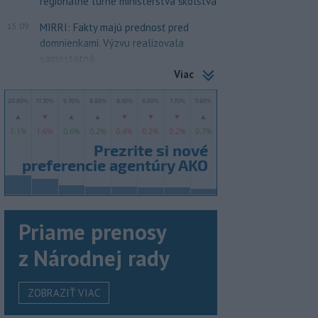
regionálne turné ministerstva školstva
15:09
MIRRI: Fakty majú prednosť pred
domnienkami. Výzvu realizovala
samostatná...
Viac
Priame prenosy
z Národnej rady
ZOBRAZIŤ VIAC