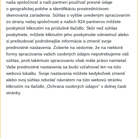
Videá a prenosy TASR TV
naša spoločnosť a naši partneri používať presné údaje
o geografickej polohe a identifikáciu prostredníctvom
Deväť Slovákov zabojuje na ME v Paríži
skenovania zariadenia. Súhlas s vyššie uvedeným spracúvaním
zo strany našej spoločnosti a našich 824 partnerov môžete
o čo najlepšie výsledky
poskytnúť kliknutím na príslušné tlačidlo. Skôr než súhlas
poskytnete, môžete kliknutím jeho poskytnutie odmietnuť alebo
Viac
si preštudovať podrobnejšie informácie a zmeniť svoje
Najčítanejšie
prednostné nastavenia.
Zoberte na vedomie, že na niektoré
formy spracúvania vašich osobných údajov nepotrebujeme váš
6h
24h
7d
súhlas, proti takémuto spracovaniu však máte právo namietať.
Vaše prednostné nastavenia sa budú vzťahovať len na túto
webovú lokalitu. Svoje nastavenia môžete kedykoľvek zmeniť
POŽIAR V SLOVNAFTE: Došlo k narušeniu
1
alebo svoj súhlas odvolať návratom na túto webovú stránku
jednej z nádrží
kliknutím na tlačidlo „Ochrana osobných údajov“ v dolnej časti
stránky.
2
Horúčavy vystriedajú búrky: Výstrahy vydali vo viacerých
okresoch
3
ČIASTOČNÉ ZATMENIE SLNKA: Pozorovať sa bude dať v
stredu
4
V časti Košice-Krásna otvorili park pomenovaný po