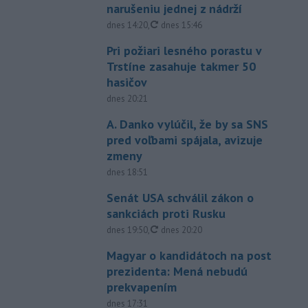
narušeniu jednej z nádrží
aktualizované
dnes 14:20
,
dnes 15:46
Pri požiari lesného porastu v
Trstíne zasahuje takmer 50
hasičov
dnes 20:21
A. Danko vylúčil, že by sa SNS
pred voľbami spájala, avizuje
zmeny
dnes 18:51
Senát USA schválil zákon o
sankciách proti Rusku
aktualizované
dnes 19:50
,
dnes 20:20
Magyar o kandidátoch na post
prezidenta: Mená nebudú
prekvapením
dnes 17:31