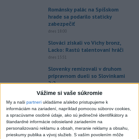
Románsky palác na Spišskom
hrade sa podarilo staticky
zabezpečiť
dnes 18:00
Slováci získali vo Vichy bronz,
Lacko: Rastú talentovaní hráči
dnes 15:51
Slovenky remizovali v druhom
prípravnom dueli so Slovinkami
2:2
aktualizované
dnes 17:13
,
dnes 19:45
Vážime si vaše súkromie
Práve teraz
My a naši
partneri
ukladáme a/alebo pristupujeme k
informáciám na zariadení, napríklad pomocou súborov cookies,
-
Pri požiari lesného porastu v Trstíne v okrese Trnava
20:18
a spracúvame osobné údaje, ako sú jedinečné identifikátory a
zasahuje
takmer 50 hasičov.
štandardné informácie odosielané zariadením na
personalizovanú reklamu a obsah, meranie reklamy a obsahu,
Viac
prieskumy publika a vývoj služieb.
S vaším povolením môže