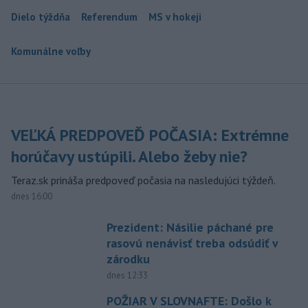
Dielo týždňa
Referendum
MS v hokeji
Komunálne voľby
VEĽKÁ PREDPOVEĎ POČASIA: Extrémne
horúčavy ustúpili. Alebo žeby nie?
Teraz.sk prináša predpoveď počasia na nasledujúci týždeň.
dnes 16:00
Prezident: Násilie páchané pre
rasovú nenávisť treba odsúdiť v
zárodku
dnes 12:33
POŽIAR V SLOVNAFTE: Došlo k