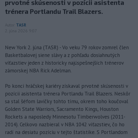
prvotné skúsenosti v pozícii asistenta
trénera Portlandu Trail Blazers.
Autor
TASR
2. júna 2026 9:07
New York 2. júna (TASR) - Vo veku 79 rokov zomrel člen
Basketbalovej siene slávy a z pohľadu dosiahnutých
víťazstiev jeden z historicky najúspešnejších trénerov
zámorskej NBA Rick Adelman.
Po konci hráčskej kariéry získaval prvotné skúsenosti v
pozícii asistenta trénera Portlandu Trail Blazers. Neskôr
sa stal šéfom lavičky tohto tímu, okrem toho koučoval
Golden State Warriors, Sacramento Kings, Houston
Rockets a naposledy Minnesotu Timberwolves (2011-
2014). Celkovo nazbieral v NBA 1042 víťazstiev, čo ho
radí na desiatu pozíciu v tejto štatistike. S Portlandom