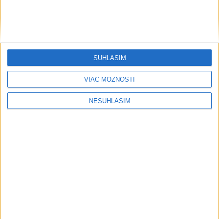
SÚHLASÍM
VIAC MOŽNOSTÍ
NESÚHLASÍM
....