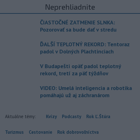
Neprehliadnite
ČIASTOČNÉ ZATMENIE SLNKA:
Pozorovať sa bude dať v stredu
ĎALŠÍ TEPLOTNÝ REKORD: Tentoraz
padol v Dolných Plachtinciach
V Budapešti opäť padol teplotný
rekord, tretí za päť týždňov
VIDEO: Umelá inteligencia a robotika
pomáhajú už aj záchranárom
Aktuálne témy:
Kvízy
Podcasty
Rok Ľ.Štúra
Turizmus
Cestovanie
Rok dobrovoľníctva