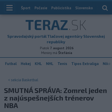
Index
Šport
Počasie
Publicistika
Slovensko
Zahranič
TERAZ
.SK
Spravodajský portál Tlačovej agentúry Slovenskej
republiky
Piatok
7. august 2026
Meniny má
Štefánia
Futbal
Hokej
KHL
NHL
Tenis
Tipos Extraliga
Niké 
< sekcia
Basketbal
SMUTNÁ SPRÁVA: Zomrel jeden
z najúspešnejších trénerov
NBA