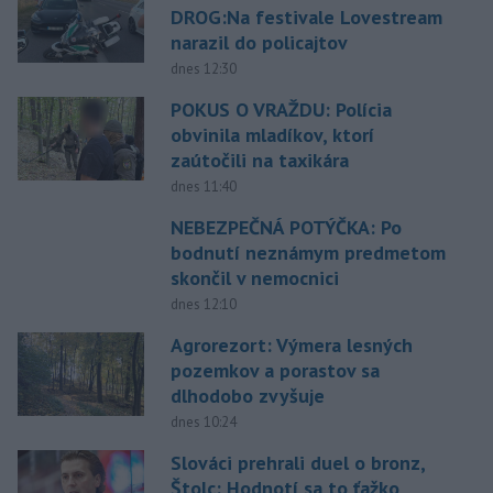
DROG:Na festivale Lovestream
narazil do policajtov
dnes 12:30
POKUS O VRAŽDU: Polícia
obvinila mladíkov, ktorí
zaútočili na taxikára
dnes 11:40
NEBEZPEČNÁ POTÝČKA: Po
bodnutí neznámym predmetom
skončil v nemocnici
dnes 12:10
Agrorezort: Výmera lesných
pozemkov a porastov sa
dlhodobo zvyšuje
dnes 10:24
Slováci prehrali duel o bronz,
Štolc: Hodnotí sa to ťažko