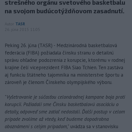
strešného orgánu svetového basketbalu
na svojom budúcotýždňovom zasadnutí.
Autor
TASR
26. júna 2015 11:05
Peking 26. júna (TASR) - Medzinárodná basketbalová
federácia (FIBA) požiadala čínsku stranu o detailnú
správu ohľadne podozrenia z korupcie, ktorému v rodnej
krajine čelí viceprezident FIBA Siao Tchien. Ten zastáva
aj funkciu štátneho tajomníka na ministerstve športu a
zároveň je členom Čínskeho olympijského výboru.
"Vyšetrovanie je súčasťou celonárodnej kampane boja proti
korupcii. Požiadali sme Čínsku basketbalovú asociáciu o
detaily, odpoveď sme zatiaľ nedostali. Ďalší postup v celom
prípade zvolíme až vtedy, keď budeme dopodrobna
oboznámení s celým prípadom,"
uvádza sa v stanovisku