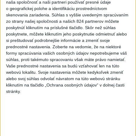
naša spoločnosť a naši partneri používať presné údaje
o geografickej polohe a identifikáciu prostredníctvom
Najnovšie správy na Teraz.sk
skenovania zariadenia. Súhlas s vyššie uvedeným spracúvaním
zo strany našej spoločnosti a našich 824 partnerov môžete
Vyhlásenia
poskytnúť kliknutím na príslušné tlačidlo. Skôr než súhlas
poskytnete, môžete kliknutím jeho poskytnutie odmietnuť alebo
Priame prenosy z Národnej rady SR
si preštudovať podrobnejšie informácie a zmeniť svoje
prednostné nastavenia.
Zoberte na vedomie, že na niektoré
formy spracúvania vašich osobných údajov nepotrebujeme váš
súhlas, proti takémuto spracovaniu však máte právo namietať.
Politika na sociálnych sieťach
Vaše prednostné nastavenia sa budú vzťahovať len na túto
webovú lokalitu. Svoje nastavenia môžete kedykoľvek zmeniť
alebo svoj súhlas odvolať návratom na túto webovú stránku
Zobraziť viac
Info
kliknutím na tlačidlo „Ochrana osobných údajov“ v dolnej časti
stránky.
Najnovšie videá
Najsledovanejšie videá
Oľano v karanténe, alebo čo sa stane,
ak sa niekto spoj...
dnes 05:00
|
Michelko Roman
|
13694
zobrazení