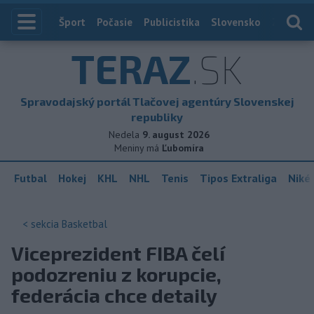
Index
Šport
Počasie
Publicistika
Slovensko
Zahranič
TERAZ
.SK
Spravodajský portál Tlačovej agentúry Slovenskej
republiky
Nedela
9. august 2026
Meniny má
Ľubomíra
Futbal
Hokej
KHL
NHL
Tenis
Tipos Extraliga
Niké 
< sekcia
Basketbal
Viceprezident FIBA čelí
podozreniu z korupcie,
federácia chce detaily