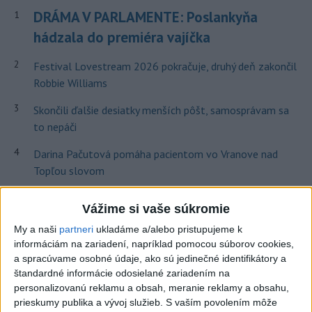
DRÁMA V PARLAMENTE: Poslankyňa
1
hádzala do premiéra vajíčka
2
Festival Lovestream 2026 pokračuje, druhý deň zakončil
Robbie Williams
3
Skončili ďalšie desiatky menších pôšt, samosprávam sa
to nepáči
4
Darina Pačutová pomáha pacientom vo Vranove nad
Topľou slovom
5
SMRŤ V HORÁCH: V Západných Tatrách zomrel 76-ročný
Vážime si vaše súkromie
turista
My a naši
partneri
ukladáme a/alebo pristupujeme k
6
OTESTUJTE SA: Rozumiete slovenským nárečiam? Tieto
informáciám na zariadení, napríklad pomocou súborov cookies,
slová vás potrápia
a spracúvame osobné údaje, ako sú jedinečné identifikátory a
štandardné informácie odosielané zariadením na
7
Najmenej 21 mŕtvych po zrážke dvoch autobusov na juhu
personalizovanú reklamu a obsah, meranie reklamy a obsahu,
Nigeru
prieskumy publika a vývoj služieb.
S vaším povolením môže