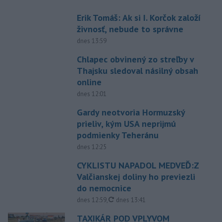
Erik Tomáš: Ak si I. Korčok založí
živnosť, nebude to správne
dnes 13:59
Chlapec obvinený zo streľby v
Thajsku sledoval násilný obsah
online
dnes 12:01
Gardy neotvoria Hormuzský
prieliv, kým USA neprijmú
podmienky Teheránu
dnes 12:25
CYKLISTU NAPADOL MEDVEĎ:Z
Valčianskej doliny ho previezli
do nemocnice
aktualizované
dnes 12:59
,
dnes 13:41
TAXIKÁR POD VPLYVOM