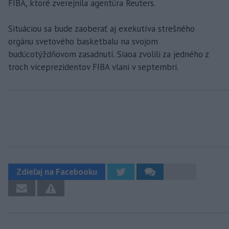
FIBA, ktoré zverejnila agentúra Reuters.
Situáciou sa bude zaoberať aj exekutíva strešného
orgánu svetového basketbalu na svojom
budúcotýždňovom zasadnutí. Siaoa zvolili za jedného z
troch viceprezidentov FIBA vlani v septembri.
Zdieľaj na Facebooku