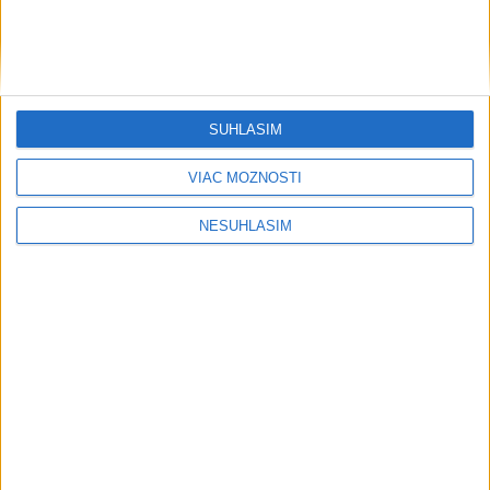
SÚHLASÍM
VIAC MOŽNOSTÍ
NESÚHLASÍM
....