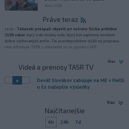
dnes 10:18
Práve teraz
-
Talianski potápači objavili pri ostrove Sicília približne
14:01
2100 rokov
starý vrak rímskej lode, ktorý bol naplnený stovkami
dobre zachovaných amfor. Tie pravdepodobne slúžili na prepravu
vína, informuje TASR s odvolaním sa na agentúru AFP.
Viac
Videá a prenosy TASR TV
Deväť Slovákov zabojuje na ME v Paríži
o čo najlepšie výsledky
Viac
Najčítanejšie
6h
24h
7d