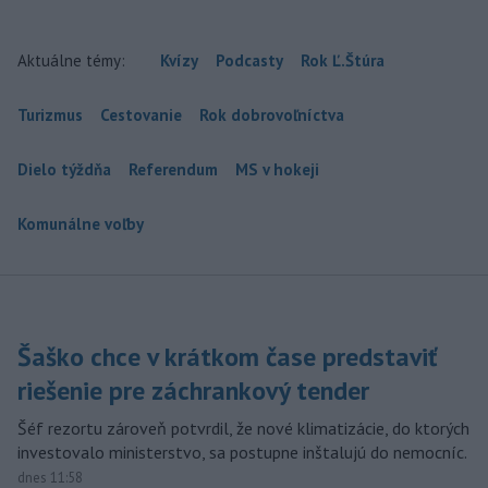
Aktuálne témy:
Kvízy
Podcasty
Rok Ľ.Štúra
Turizmus
Cestovanie
Rok dobrovoľníctva
Dielo týždňa
Referendum
MS v hokeji
Komunálne voľby
Šaško chce v krátkom čase predstaviť
riešenie pre záchrankový tender
Šéf rezortu zároveň potvrdil, že nové klimatizácie, do ktorých
investovalo ministerstvo, sa postupne inštalujú do nemocníc.
dnes 11:58