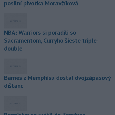
posilní pivotka Moravčíková
NBA: Warriors si poradili so
Sacramentom, Curryho šieste triple-
double
Barnes z Memphisu dostal dvojzápasový
dištanc
Bannister sa vrátil do Komárna