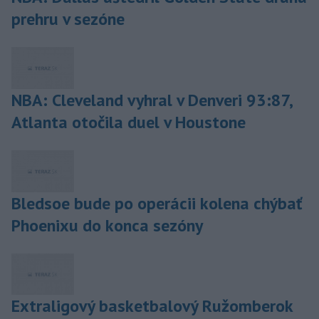
prehru v sezóne
NBA: Cleveland vyhral v Denveri 93:87,
Atlanta otočila duel v Houstone
Bledsoe bude po operácii kolena chýbať
Phoenixu do konca sezóny
Extraligový basketbalový Ružomberok