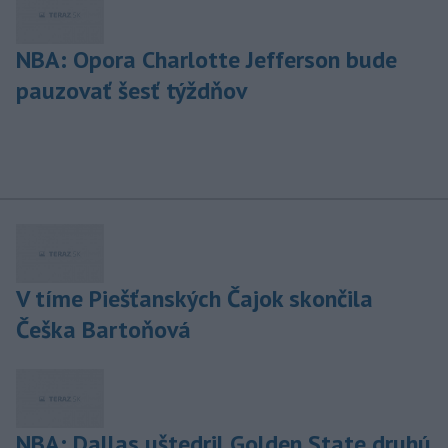
NBA: Opora Charlotte Jefferson bude
pauzovať šesť týždňov
V tíme Piešťanských Čajok skončila
Češka Bartoňová
NBA: Dallas uštedril Golden State druhú