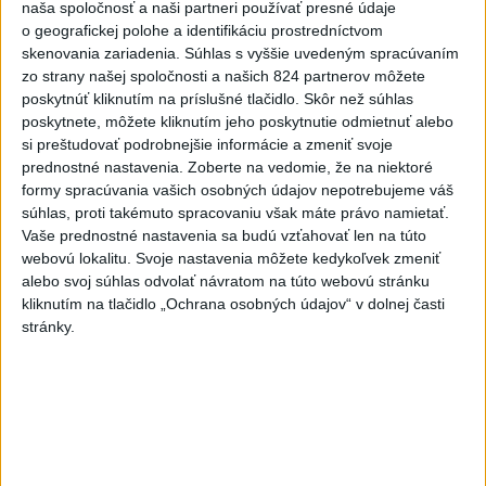
naša spoločnosť a naši partneri používať presné údaje
o geografickej polohe a identifikáciu prostredníctvom
skenovania zariadenia. Súhlas s vyššie uvedeným spracúvaním
zo strany našej spoločnosti a našich 824 partnerov môžete
poskytnúť kliknutím na príslušné tlačidlo. Skôr než súhlas
Odomov stav sa nezlepšuje, nepamätá si
poskytnete, môžete kliknutím jeho poskytnutie odmietnuť alebo
vlastné meno
si preštudovať podrobnejšie informácie a zmeniť svoje
prednostné nastavenia.
Zoberte na vedomie, že na niektoré
formy spracúvania vašich osobných údajov nepotrebujeme váš
súhlas, proti takémuto spracovaniu však máte právo namietať.
Vaše prednostné nastavenia sa budú vzťahovať len na túto
webovú lokalitu. Svoje nastavenia môžete kedykoľvek zmeniť
Warriors zdolali Phoenix, Thompson
alebo svoj súhlas odvolať návratom na túto webovú stránku
predviedol strelecký koncert
kliknutím na tlačidlo „Ochrana osobných údajov“ v dolnej časti
stránky.
Basketbalistky Good Angels Košice v
Španielsku prehrali