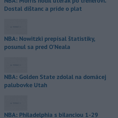
NBA: Morris hodil uterák po trénerovi.
Dostal dištanc a príde o plat
NBA: Nowitzki prepísal štatistiky,
posunul sa pred O'Neala
NBA: Golden State zdolal na domácej
palubovke Utah
NBA: Philadelphia s bilanciou 1-29