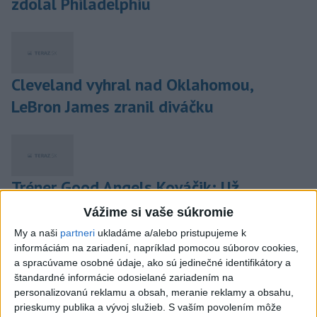
zdolal Philadelphiu
Cleveland vyhral nad Oklahomou,
LeBron James zranil diváčku
Tréner Good Angels Kováčik: Už
potrebujeme super výsledky
Vážime si vaše súkromie
My a naši
partneri
ukladáme a/alebo pristupujeme k
informáciám na zariadení, napríklad pomocou súborov cookies,
a spracúvame osobné údaje, ako sú jedinečné identifikátory a
štandardné informácie odosielané zariadením na
Piešťanské basketbalistky prehrali v EP
personalizovanú reklamu a obsah, meranie reklamy a obsahu,
FIBA na palubovke Spartaka
prieskumy publika a vývoj služieb.
S vaším povolením môže