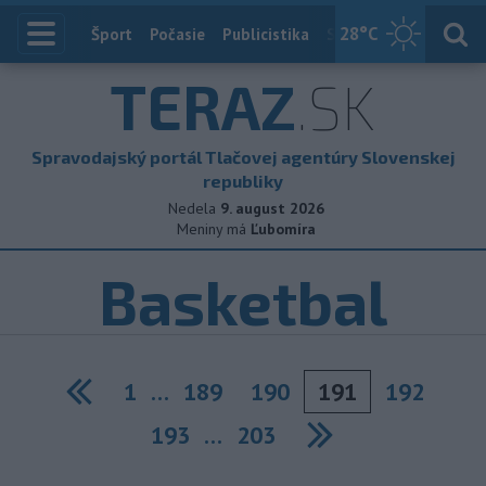
28
°C
Index
Šport
Počasie
Publicistika
Slovensko
Zahranič
TERAZ
.SK
Spravodajský portál Tlačovej agentúry Slovenskej
republiky
Nedela
9. august 2026
Meniny má
Ľubomíra
Basketbal
1
…
189
190
191
192
Previous
193
…
203
Next