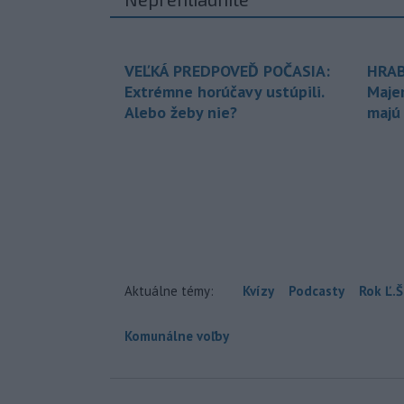
VEĽKÁ PREDPOVEĎ POČASIA:
HRAB
Extrémne horúčavy ustúpili.
Maje
Alebo žeby nie?
majú
Aktuálne témy:
Kvízy
Podcasty
Rok Ľ.Š
Komunálne voľby