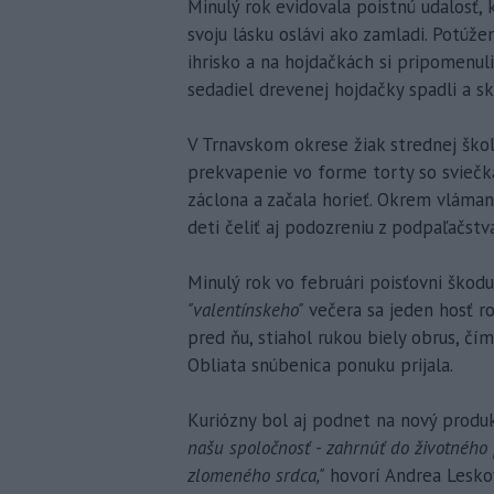
Minulý rok evidovala poistnú udalosť,
svoju lásku oslávi ako zamladi. Potúže
ihrisko a na hojdačkách si pripomenuli
sedadiel drevenej hojdačky spadli a sk
V Trnavskom okrese žiak strednej škol
prekvapenie vo forme torty so sviečka
záclona a začala horieť. Okrem vláma
deti čeliť aj podozreniu z podpaľačstva
Minulý rok vo februári poisťovni škodu 
"valentínskeho"
večera sa jeden hosť ro
pred ňu, stiahol rukou biely obrus, čí
Obliata snúbenica ponuku prijala.
Kuriózny bol aj podnet na nový produ
našu spoločnosť - zahrnúť do životného p
zlomeného srdca,"
hovorí Andrea Lesko