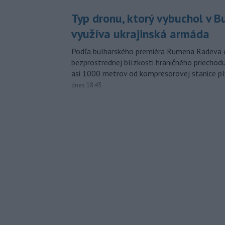
Typ dronu, ktorý vybuchol v B
využíva ukrajinská armáda
Podľa bulharského premiéra Rumena Radeva d
bezprostrednej blízkosti hraničného priech
asi 1000 metrov od kompresorovej stanice p
dnes 18:43