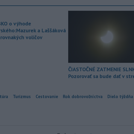
KO o výhode
rského:Mazurek a Laššáková
 rovnakých voličov
ČIASTOČNÉ ZATMENIE SLN
Pozorovať sa bude dať v st
túra
Turizmus
Cestovanie
Rok dobrovoľníctva
Dielo týždňa