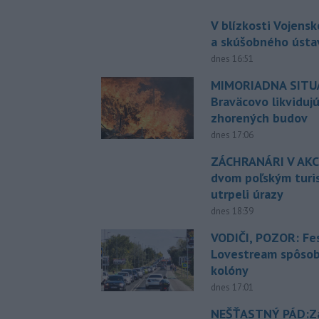
V blízkosti Vojens
a skúšobného ústa
dnes 16:51
MIMORIADNA SITUÁ
Braväcovo likviduj
zhorených budov
dnes 17:06
ZÁCHRANÁRI V AKCI
dvom poľským turi
utrpeli úrazy
dnes 18:39
VODIČI, POZOR: Fes
Lovestream spôsobu
kolóny
dnes 17:01
NEŠŤASTNÝ PÁD:Zá