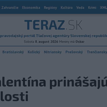
Zahraničie
Ekonomika
Regióny
Kultúra
Veda
Krimi
XML
TERAZ
.SK
pravodajský portál Tlačovej agentúry Slovenskej republi
Sobota
8. august 2026
Meniny má
Oskar
Bratislavský
Košický
Nitriansky
Prešovský
Trenčiansk
alentína prinášaj
losti