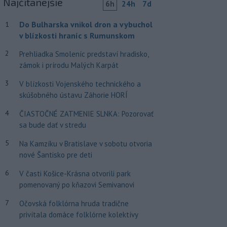
Najčítanejšie
6h
24h
7d
Do Bulharska vnikol dron a vybuchol
1
v blízkosti hraníc s Rumunskom
2
Prehliadka Smoleníc predstaví hradisko,
zámok i prírodu Malých Karpát
3
V blízkosti Vojenského technického a
skúšobného ústavu Záhorie HORÍ
4
ČIASTOČNÉ ZATMENIE SLNKA: Pozorovať
sa bude dať v stredu
5
Na Kamzíku v Bratislave v sobotu otvoria
nové Šantisko pre deti
6
V časti Košice-Krásna otvorili park
pomenovaný po kňazovi Semivanovi
7
Očovská folklórna hruda tradične
privítala domáce folklórne kolektívy