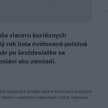
7
áša viacero kurióznych
lý rok bola evidovaná poistná
ár po šesťdesiatke sa
oslávi ako zamladi.
iatok zaľúbených prináša viacero kurióznych poistných
o hlásení o poistných udalostiach i počas Valentína.