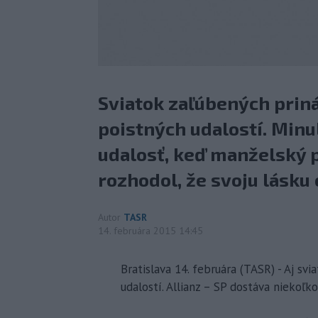
Sviatok zaľúbených prin
poistných udalostí. Minu
udalosť, keď manželský p
rozhodol, že svoju lásku 
Autor
TASR
14. februára 2015 14:45
Bratislava 14. februára (TASR) - Aj sv
udalostí. Allianz – SP dostáva niekoľk