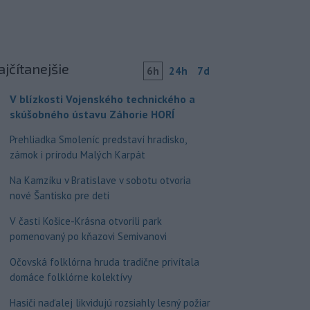
ajčítanejšie
6h
24h
7d
V blízkosti Vojenského technického a
skúšobného ústavu Záhorie HORÍ
Prehliadka Smoleníc predstaví hradisko,
zámok i prírodu Malých Karpát
Na Kamzíku v Bratislave v sobotu otvoria
nové Šantisko pre deti
V časti Košice-Krásna otvorili park
pomenovaný po kňazovi Semivanovi
Očovská folklórna hruda tradične privítala
domáce folklórne kolektívy
Hasiči naďalej likvidujú rozsiahly lesný požiar