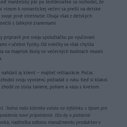
 keď manželský pár po šesťdesiatke sa rozhodol, že
ní vínom k romantickej večeri sa prešli na detské
 svoje prvé stretnutie. Obaja však z detských
ončili s ľahkými zraneniami.
y pripravil pre svoju spolužiačku po vyučovaní
mi v učebni fyziky. Od sviečky sa však chytila
nia na majetok školy vo večerných hodinách museli
.
nahlásil aj klient – majiteľ reštaurácie. Počas
zhodol svoju vyvolenú požiadať o ruku. Keď si kľakol
m zhodil zo stola taniere, poháre a vázu s kvetom.
kt.
"Jedna naša klientka volala na infolinku s tipom pre
oistenia nové pripoistenie. Išlo by o poistenie
vská, riaditeľka odboru manažmentu produktov v