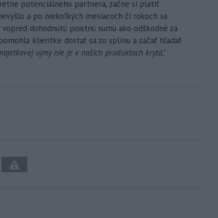
tretne potenciálneho partnera, začne si platiť
nevyšlo a po niekoľkých mesiacoch či rokoch sa
tiť vopred dohodnutú poistnú sumu ako odškodné za
omohla klientke dostať sa zo splínu a začať hľadať
ajetkovej ujmy nie je v našich produktoch krytá,"