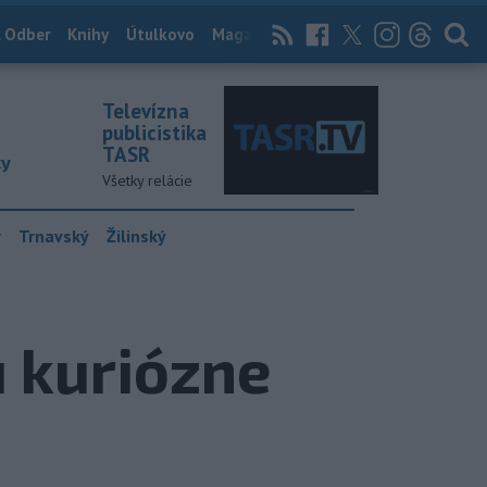
 Odber
Knihy
Útulkovo
Magazín
News Now
Archív
TASR
Televízna
publicistika
TASR
ky
Všetky relácie
y
Trnavský
Žilinský
ú kuriózne