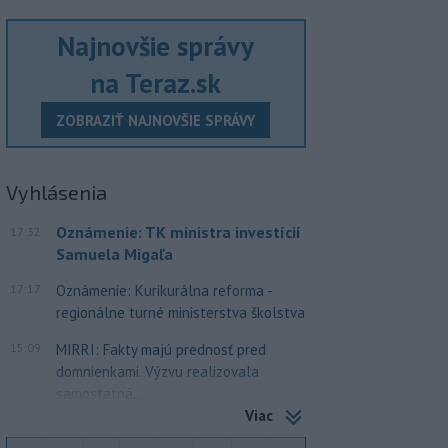
Najnovšie správy
na Teraz.sk
ZOBRAZIŤ NAJNOVŠIE SPRÁVY
Vyhlásenia
Oznámenie: TK ministra investícií
17:32
Samuela Migaľa
17:17
Oznámenie: Kurikurálna reforma -
regionálne turné ministerstva školstva
15:09
MIRRI: Fakty majú prednosť pred
domnienkami. Výzvu realizovala
samostatná...
Viac