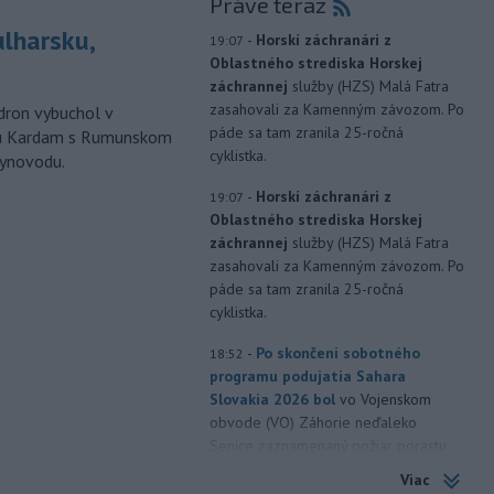
Práve teraz
ulharsku,
-
Horskí záchranári z
19:07
Oblastného strediska Horskej
záchrannej
služby (HZS) Malá Fatra
zasahovali za Kamenným závozom. Po
ron vybuchol v
páde sa tam zranila 25-ročná
odu Kardam s Rumunskom
cyklistka.
lynovodu.
-
Horskí záchranári z
19:07
Oblastného strediska Horskej
záchrannej
služby (HZS) Malá Fatra
zasahovali za Kamenným závozom. Po
páde sa tam zranila 25-ročná
cyklistka.
-
Po skončení sobotného
18:52
programu podujatia Sahara
Slovakia 2026 bol
vo Vojenskom
obvode (VO) Záhorie neďaleko
Senice zaznamenaný požiar porastu.
Na mieste prebieha intenzívny zásah s
Viac
cieľom dostať požiar čo najskôr pod