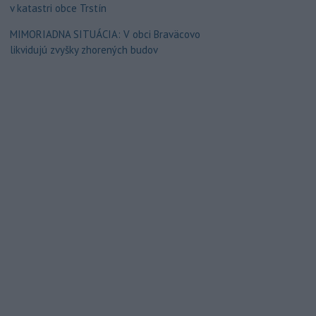
v katastri obce Trstín
MIMORIADNA SITUÁCIA: V obci Braväcovo
likvidujú zvyšky zhorených budov