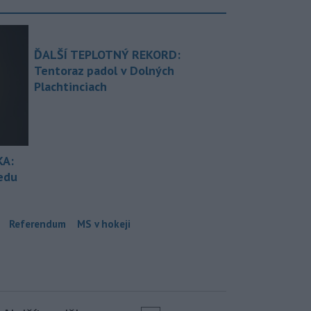
ĎALŠÍ TEPLOTNÝ REKORD:
Tentoraz padol v Dolných
Plachtinciach
KA:
redu
Referendum
MS v hokeji