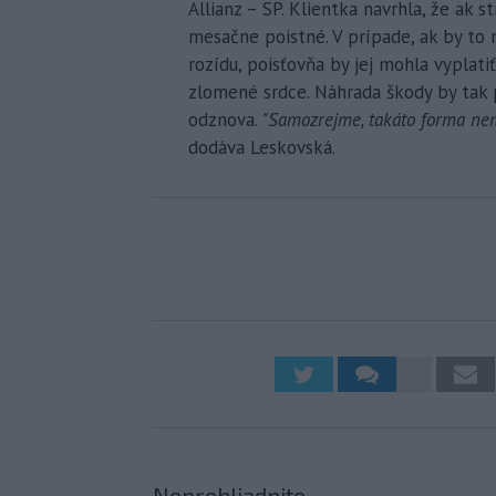
Allianz – SP. Klientka navrhla, že ak s
mesačne poistné. V prípade, ak by to 
rozídu, poisťovňa by jej mohla vypla
zlomené srdce. Náhrada škody by tak p
odznova.
"Samozrejme, takáto forma nem
dodáva Leskovská.
Neprehliadnite