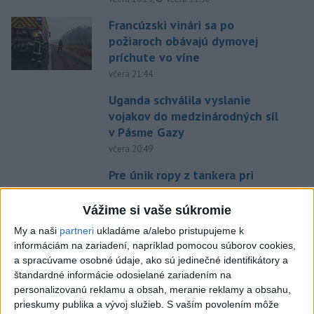
Francúzski vinári sa po
požiaroch obávajú dymovej
príchute vo víne
včera 21:44
Uganda schválila vyslanie
vojakov do medzinárodných síl
v Pásme Gazy
včera 20:49
Pre únik ropy z tankera pri
Ománe hrozí ekologická
katastrofa
Vážime si vaše súkromie
včera 21:59
My a naši
partneri
ukladáme a/alebo pristupujeme k
informáciám na zariadení, napríklad pomocou súborov cookies,
Ráž: Podpísali sme zmluvu k
a spracúvame osobné údaje, ako sú jedinečné identifikátory a
dokumentácii obnovy hlavnej
štandardné informácie odosielané zariadením na
stanice
personalizovanú reklamu a obsah, meranie reklamy a obsahu,
včera 15:26
prieskumy publika a vývoj služieb.
S vaším povolením môže