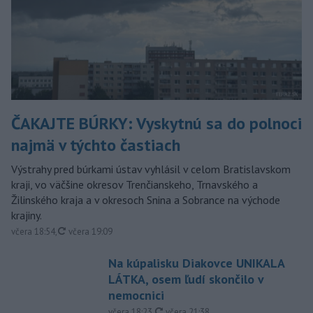
ČAKAJTE BÚRKY: Vyskytnú sa do polnoci
najmä v týchto častiach
Výstrahy pred búrkami ústav vyhlásil v celom Bratislavskom
kraji, vo väčšine okresov Trenčianskeho, Trnavského a
Žilinského kraja a v okresoch Snina a Sobrance na východe
krajiny.
aktualizované
včera 18:54
,
včera 19:09
Na kúpalisku Diakovce UNIKALA
LÁTKA, osem ľudí skončilo v
nemocnici
aktualizované
včera 18:23
,
včera 21:38