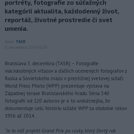
portréty, fotografie zo súťažných
kategórii aktualita, každodenný život,
reportáž, životné prostredie či svet
umenia.
Autor
TASR
6. decembra 2014 6:20
Bratislava 5. decembra (TASR) – Fotografie
viacnásobných víťazov a ďalších ocenených fotografov z
Ruska a Sovietskeho zväzu v prestížnej svetovej súťaži
World Press Photo (WPP) prezentuje výstava na
Západnej terase Bratislavského hradu. Séria 540
fotografií od 120 autorov je o to unikátnejšia, že
dokumentuje celú históriu súťaže WPP za obdobie rokov
1956 až 2014.
"Je to náš projekt Grand Prix po rusky, ktorý štvrtý rok