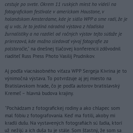
cestuje po svete. Okrem 11 ruských miest ho videli na
fotografickom festivale v americkom Houstone, v
holandskom Amsterdame, kde je sídlo WPP a sme radi, že je
aj u vás. Je to jediná národná výstava z hľadiska
žurnalistiky a na rozdiel od ročných výstav tejto súťaže je
prierezová, kde možno sledovať vývoj fotografie za
polstoročie,"
na dnešnej tlačovej konferencii zdôvodnil
riaditeľ Russ Press Photo Vasilij Prudnikov.
Aj podľa viacnásobného víťaza WPP Sergeja Kivrina je to
výnimočná výstava. To potvrdzuje aj jej miesto na
Bratislavskom hrade, čo je podľa autorov bratislavský
Kremeľ – hlavná budova krajiny.
"Pochádzam z fotografickej rodiny a ako chlapec som
mal fóbiu z fotografovania. Keď ma fotili, akoby mi
kradli dušu. Na vystavených fotografiách sú ľudia, ktorí
už nežijú a ich duša tu je stále. Som šťastný, že som sa