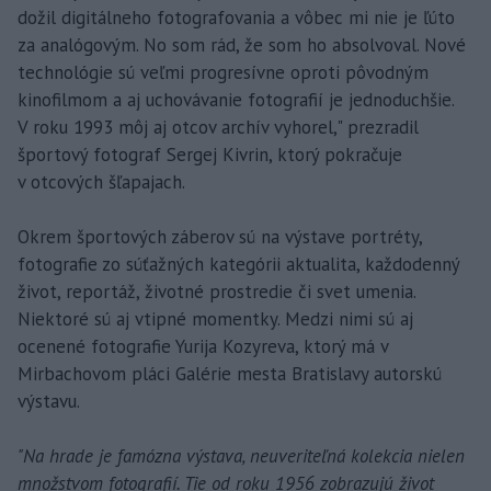
dožil digitálneho fotografovania a vôbec mi nie je ľúto
za analógovým. No som rád, že som ho absolvoval. Nové
technológie sú veľmi progresívne oproti pôvodným
kinofilmom a aj uchovávanie fotografií je jednoduchšie.
V roku 1993 môj aj otcov archív vyhorel," prezradil
športový fotograf Sergej Kivrin, ktorý pokračuje
v otcových šľapajach.
Okrem športových záberov sú na výstave portréty,
fotografie zo súťažných kategórii aktualita, každodenný
život, reportáž, životné prostredie či svet umenia.
Niektoré sú aj vtipné momentky. Medzi nimi sú aj
ocenené fotografie Yurija Kozyreva, ktorý má v
Mirbachovom pláci Galérie mesta Bratislavy autorskú
výstavu.
"Na hrade je famózna výstava, neuveriteľná kolekcia nielen
množstvom fotografií. Tie od roku 1956 zobrazujú život