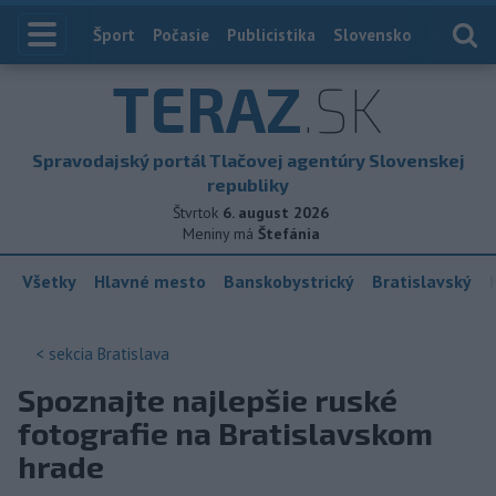
Index
Šport
Počasie
Publicistika
Slovensko
Zahranič
TERAZ
.SK
Spravodajský portál Tlačovej agentúry Slovenskej
republiky
Štvrtok
6. august 2026
Meniny má
Štefánia
Všetky
Hlavné mesto
Banskobystrický
Bratislavský
< sekcia
Bratislava
Spoznajte najlepšie ruské
fotografie na Bratislavskom
hrade