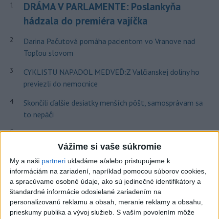
DRÁMA V PARLAMENTE: Poslankyňa
1
hádzala do premiéra vajíčka
2
Darina Pačutová pomáha pacientom vo Vranove nad
Topľou slovom
3
CYKLISTU NAPADOL MEDVEĎ:Z Valčianskej doliny ho
previezli do nemocnice
4
Skončili ďalšie desiatky menších pôšt, samosprávam sa
to nepáči
5
Festival Lovestream 2026 pokračuje, druhý deň zakončil
Robbie Williams
Vážime si vaše súkromie
My a naši
partneri
ukladáme a/alebo pristupujeme k
6
OTESTUJTE SA: Rozumiete slovenským nárečiam? Tieto
informáciám na zariadení, napríklad pomocou súborov cookies,
slová vás potrápia
a spracúvame osobné údaje, ako sú jedinečné identifikátory a
štandardné informácie odosielané zariadením na
7
Najmenej 21 mŕtvych po zrážke dvoch autobusov na juhu
personalizovanú reklamu a obsah, meranie reklamy a obsahu,
Nigeru
prieskumy publika a vývoj služieb.
S vaším povolením môže