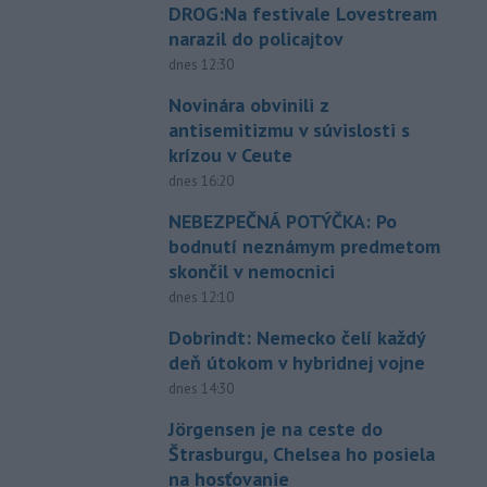
DROG:Na festivale Lovestream
narazil do policajtov
dnes 12:30
Novinára obvinili z
antisemitizmu v súvislosti s
krízou v Ceute
dnes 16:20
NEBEZPEČNÁ POTÝČKA: Po
bodnutí neznámym predmetom
skončil v nemocnici
dnes 12:10
Dobrindt: Nemecko čelí každý
deň útokom v hybridnej vojne
dnes 14:30
Jörgensen je na ceste do
Štrasburgu, Chelsea ho posiela
na hosťovanie