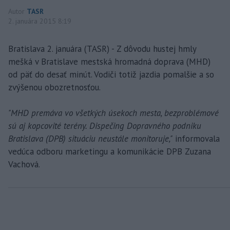
Autor
TASR
2. januára 2015 8:19
Bratislava 2. januára (TASR) - Z dôvodu hustej hmly
mešká v Bratislave mestská hromadná doprava (MHD)
od päť do desať minút. Vodiči totiž jazdia pomalšie a so
zvýšenou obozretnosťou.
"MHD premáva vo všetkých úsekoch mesta, bezproblémové
sú aj kopcovité terény. Dispečing Dopravného podniku
Bratislava (DPB) situáciu neustále monitoruje,"
informovala
vedúca odboru marketingu a komunikácie DPB Zuzana
Vachová.