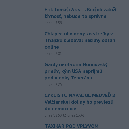
Erik Tomáš: Ak si I. Korčok založí
živnosť, nebude to správne
dnes 13:59
Chlapec obvinený zo streľby v
Thajsku sledoval násilný obsah
online
dnes 12:01
Gardy neotvoria Hormuzský
prieliv, kým USA neprijmú
podmienky Teheránu
dnes 12:25
CYKLISTU NAPADOL MEDVEĎ:Z
Valčianskej doliny ho previezli
do nemocnice
aktualizované
dnes 12:59
,
dnes 13:41
TAXIKÁR POD VPLYVOM