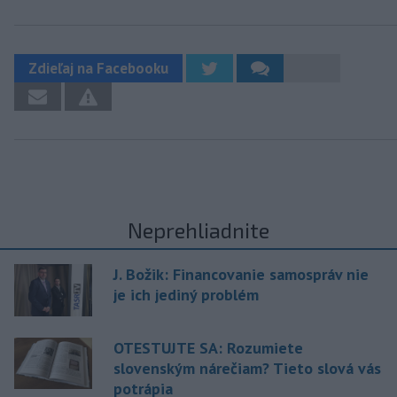
Zdieľaj na Facebooku
Neprehliadnite
J. Božik: Financovanie samospráv nie
je ich jediný problém
OTESTUJTE SA: Rozumiete
slovenským nárečiam? Tieto slová vás
potrápia