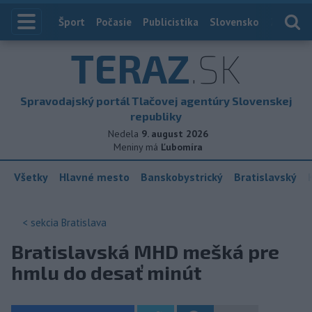
Index
Šport
Počasie
Publicistika
Slovensko
Zahranič
TERAZ
.SK
Spravodajský portál Tlačovej agentúry Slovenskej
republiky
Nedela
9. august 2026
Meniny má
Ľubomíra
Všetky
Hlavné mesto
Banskobystrický
Bratislavský
< sekcia
Bratislava
Bratislavská MHD mešká pre
hmlu do desať minút