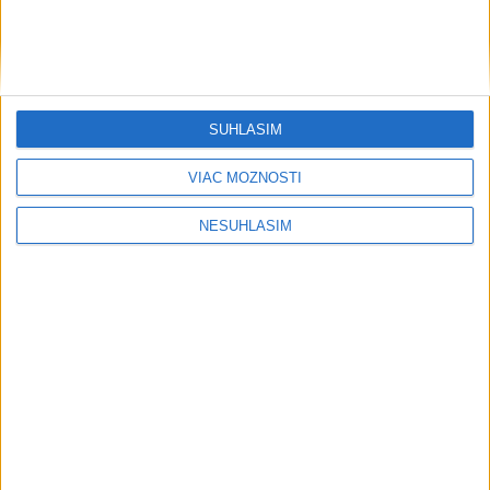
SÚHLASÍM
VIAC MOŽNOSTÍ
NESÚHLASÍM
....