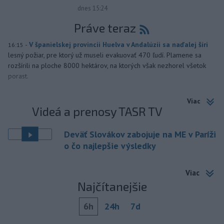
dnes 15:24
Práve teraz
-
V španielskej provincii Huelva v Andalúzii sa naďalej šíri
16:15
lesný požiar, pre ktorý už museli evakuovať 470 ľudí. Plamene sa
rozšírili na ploche 8000 hektárov, na ktorých však nezhorel všetok
porast.
Viac
Videá a prenosy TASR TV
Deväť Slovákov zabojuje na ME v Paríži
o čo najlepšie výsledky
Viac
Najčítanejšie
6h
24h
7d