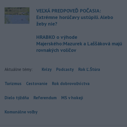
VEĽKÁ PREDPOVEĎ POČASIA:
Extrémne horúčavy ustúpili. Alebo
žeby nie?
HRABKO o výhode
Majerského:Mazurek a Laššáková majú
rovnakých voličov
Aktuálne témy:
Kvízy
Podcasty
Rok Ľ.Štúra
Turizmus
Cestovanie
Rok dobrovoľníctva
Dielo týždňa
Referendum
MS v hokeji
Komunálne voľby