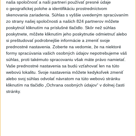
naša spoločnosť a naši partneri používať presné údaje
o geografickej polohe a identifikáciu prostredníctvom
Najnovšie správy na Teraz.sk
skenovania zariadenia. Súhlas s vyššie uvedeným spracúvaním
Vyhlásenia
zo strany našej spoločnosti a našich 824 partnerov môžete
poskytnúť kliknutím na príslušné tlačidlo. Skôr než súhlas
Priame prenosy z Národnej rady SR
poskytnete, môžete kliknutím jeho poskytnutie odmietnuť alebo
si preštudovať podrobnejšie informácie a zmeniť svoje
prednostné nastavenia.
Zoberte na vedomie, že na niektoré
formy spracúvania vašich osobných údajov nepotrebujeme váš
súhlas, proti takémuto spracovaniu však máte právo namietať.
Politika na sociálnych sieťach
Vaše prednostné nastavenia sa budú vzťahovať len na túto
webovú lokalitu. Svoje nastavenia môžete kedykoľvek zmeniť
alebo svoj súhlas odvolať návratom na túto webovú stránku
Zobraziť viac
Info
kliknutím na tlačidlo „Ochrana osobných údajov“ v dolnej časti
stránky.
Najnovšie videá
Najsledovanejšie videá
Ako ste si užili 28. ročník turnaja
veteránov volejbalu...
dnes 13:08
|
Ferenčák Ján
|
72
zobrazení