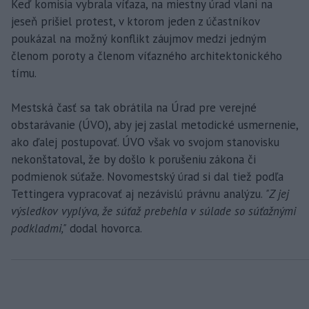
Keď komisia vybrala víťaza, na miestny úrad vlani na
jeseň prišiel protest, v ktorom jeden z účastníkov
poukázal na možný konflikt záujmov medzi jedným
členom poroty a členom víťazného architektonického
tímu.
Mestská časť sa tak obrátila na Úrad pre verejné
obstarávanie (ÚVO), aby jej zaslal metodické usmernenie,
ako ďalej postupovať. ÚVO však vo svojom stanovisku
nekonštatoval, že by došlo k porušeniu zákona či
podmienok súťaže. Novomestský úrad si dal tiež podľa
Tettingera vypracovať aj nezávislú právnu analýzu.
"Z jej
výsledkov vyplýva, že súťaž prebehla v súlade so súťažnými
podkladmi,"
dodal hovorca.