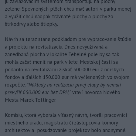
ju zavlažovacím systémom transportujú na plochy
zelene. Spevnených plôch chcú mať autori v parku menej
a využiť chcú naopak trávnaté plochy a plochy zo
štrkodrvy alebo štiepky.
Návrh sa teraz stane podkladom pre vypracovanie štúdie
a projektu na revitalizáciu. Dnes nevyužívaná a
zanedbaná plocha v lokalite Tehelné pole by sa tak
mohla začať meniť na park v lete. Mestskej časti sa
podarilo na revitalizáciu získať 500.000 eur z nórskych
fondov a ďalších 150.000 eur má vyčlenených vo svojom
rozpočte.
"Náklady na realizáciu prvej etapy by nemali
prevýšiť 650.000 eur bez DPH,"
vraví hovorca Nového
Mesta Marek Tettinger.
Komisiu, ktorá vyberala víťazný návrh, tvorili pracovníci
miestneho úradu, magistrátu či zástupcovia komory
architektov a posudzovanie projektov bolo anonymné.