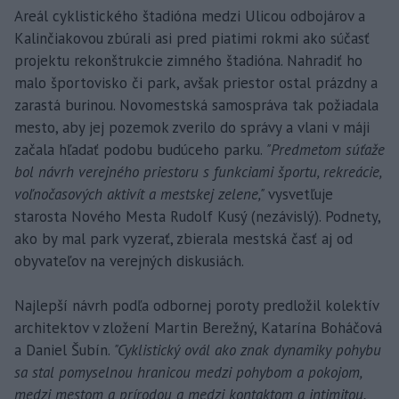
Areál cyklistického štadióna medzi Ulicou odbojárov a
Kalinčiakovou zbúrali asi pred piatimi rokmi ako súčasť
projektu rekonštrukcie zimného štadióna. Nahradiť ho
malo športovisko či park, avšak priestor ostal prázdny a
zarastá burinou. Novomestská samospráva tak požiadala
mesto, aby jej pozemok zverilo do správy a vlani v máji
začala hľadať podobu budúceho parku.
"Predmetom súťaže
bol návrh verejného priestoru s funkciami športu, rekreácie,
voľnočasových aktivít a mestskej zelene,"
vysvetľuje
starosta Nového Mesta Rudolf Kusý (nezávislý). Podnety,
ako by mal park vyzerať, zbierala mestská časť aj od
obyvateľov na verejných diskusiách.
Najlepší návrh podľa odbornej poroty predložil kolektív
architektov v zložení Martin Berežný, Katarína Boháčová
a Daniel Šubín.
"Cyklistický ovál ako znak dynamiky pohybu
sa stal pomyselnou hranicou medzi pohybom a pokojom,
medzi mestom a prírodou a medzi kontaktom a intimitou.