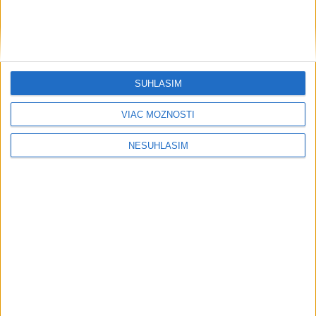
Regióny
Na Kamzíku v Bratislave v sobotu
otvoria nové Šantisko pre deti
SÚHLASÍM
dnes 7:42
VIAC MOŽNOSTÍ
Jarabina si pripomenie tradície predkov počas Slávností
NESÚHLASÍM
zvykov
Pri požiari lesného porastu v Trstíne zasahuje takmer 50
hasičov
O post primátora Bardejova sa bude uchádzať Marek Šimco