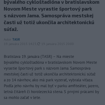
bývalého cykloštadióna v bratislavskom
Novom Meste vyrastie športový park
s názvom Jama. Samospráva mestskej
časti už totiž ukončila architektonickú
súťaž.
Autor
TASR
aktualizované
19. januára 2015 14:23
,
19. januára 2015 20:00
Bratislava 19. januára (TASR) – Na mieste
bývalého cykloštadióna v bratislavskom Novom Meste
vyrastie športový park s názvom Jama. Samospráva
mestskej časti už totiž ukončila architektonickú súťaž
a zo 14 návrhov, ako má park vyzerať, vybrala víťaza.
Podľa jeho návrhu by mal byť v parku amfiteáter, jazero,
letná čitáreň či horolezecká stena. S prvými prácami by
sa mohlo začať v lete.