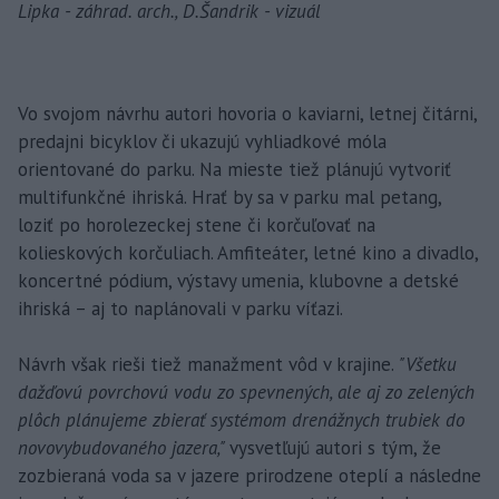
Lipka - záhrad. arch., D.Šandrik - vizuál
Vo svojom návrhu autori hovoria o kaviarni, letnej čitárni,
predajni bicyklov či ukazujú vyhliadkové móla
orientované do parku. Na mieste tiež plánujú vytvoriť
multifunkčné ihriská. Hrať by sa v parku mal petang,
loziť po horolezeckej stene či korčuľovať na
kolieskových korčuliach. Amfiteáter, letné kino a divadlo,
koncertné pódium, výstavy umenia, klubovne a detské
ihriská – aj to naplánovali v parku víťazi.
Návrh však rieši tiež manažment vôd v krajine.
"Všetku
dažďovú povrchovú vodu zo spevnených, ale aj zo zelených
plôch plánujeme zbierať systémom drenážnych trubiek do
novovybudovaného jazera,"
vysvetľujú autori s tým, že
zozbieraná voda sa v jazere prirodzene oteplí a následne