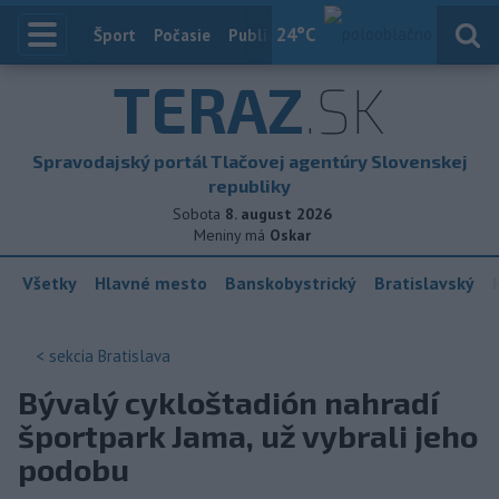
24
°C
Index
Šport
Počasie
Publicistika
Slovensko
Zahranič
TERAZ
.SK
Spravodajský portál Tlačovej agentúry Slovenskej
republiky
Sobota
8. august 2026
Meniny má
Oskar
Všetky
Hlavné mesto
Banskobystrický
Bratislavský
< sekcia
Bratislava
Bývalý cykloštadión nahradí
športpark Jama, už vybrali jeho
podobu