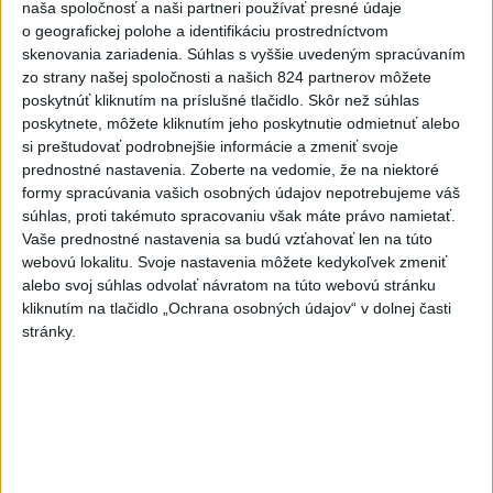
Sobota má byť jasná s teplotou do 33
naša spoločnosť a naši partneri používať presné údaje
o geografickej polohe a identifikáciu prostredníctvom
stupňov celzia
skenovania zariadenia. Súhlas s vyššie uvedeným spracúvaním
zo strany našej spoločnosti a našich 824 partnerov môžete
V noci miestami ešte zväčšená oblačnosť a ojedinele
poskytnúť kliknutím na príslušné tlačidlo. Skôr než súhlas
doznievanie prehánok a búrok.
poskytnete, môžete kliknutím jeho poskytnutie odmietnuť alebo
dnes 6:55
si preštudovať podrobnejšie informácie a zmeniť svoje
prednostné nastavenia.
Zoberte na vedomie, že na niektoré
HRABKO o výhode
formy spracúvania vašich osobných údajov nepotrebujeme váš
Majerského:Mazurek a
súhlas, proti takémuto spracovaniu však máte právo namietať.
Laššáková majú rovnakých
Vaše prednostné nastavenia sa budú vzťahovať len na túto
voličov
webovú lokalitu. Svoje nastavenia môžete kedykoľvek zmeniť
dnes 6:00
alebo svoj súhlas odvolať návratom na túto webovú stránku
kliknutím na tlačidlo „Ochrana osobných údajov“ v dolnej časti
Šesťčlenná skupina ukončila
stránky.
100-dňový pokus pre vesmírne
misie
dnes 7:05
V Kyjeve sa ozývali výbuchy, pri
metropole prišli o život traja