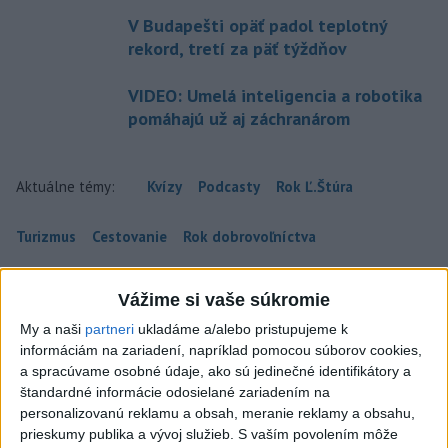
V Budapešti opäť padol teplotný
rekord, tretí za päť týždňov
VIDEO: Umelá inteligencia a robotika
pomáhajú už aj záchranárom
Aktuálne témy:
Kvízy
Podcasty
Rok Ľ.Štúra
Turizmus
Cestovanie
Rok dobrovoľníctva
Dielo týždňa
Referendum
MS v hokeji
Vážime si vaše súkromie
My a naši
partneri
ukladáme a/alebo pristupujeme k
Komunálne voľby
informáciám na zariadení, napríklad pomocou súborov cookies,
a spracúvame osobné údaje, ako sú jedinečné identifikátory a
štandardné informácie odosielané zariadením na
personalizovanú reklamu a obsah, meranie reklamy a obsahu,
prieskumy publika a vývoj služieb.
S vaším povolením môže