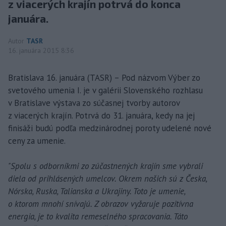
z viacerých krajín potrvá do konca
januára.
Autor
TASR
16. januára 2015 8:36
Bratislava 16. januára (TASR) – Pod názvom Výber zo
svetového umenia I. je v galérii Slovenského rozhlasu
v Bratislave výstava zo súčasnej tvorby autorov
z viacerých krajín. Potrvá do 31. januára, kedy na jej
finisáži budú podľa medzinárodnej poroty udelené nové
ceny za umenie.
"Spolu s odborníkmi zo zúčastnených krajín sme vybrali
diela od prihlásených umelcov. Okrem našich sú z Česka,
Nórska, Ruska, Talianska a Ukrajiny. Toto je umenie,
o ktorom mnohí snívajú. Z obrazov vyžaruje pozitívna
energia, je to kvalita remeselného spracovania. Táto