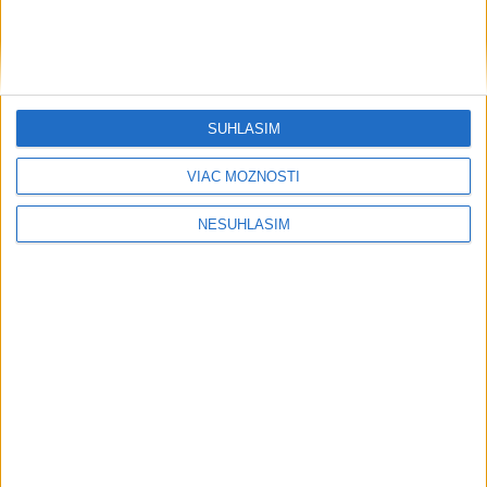
SÚHLASÍM
VIAC MOŽNOSTÍ
NESÚHLASÍM
....