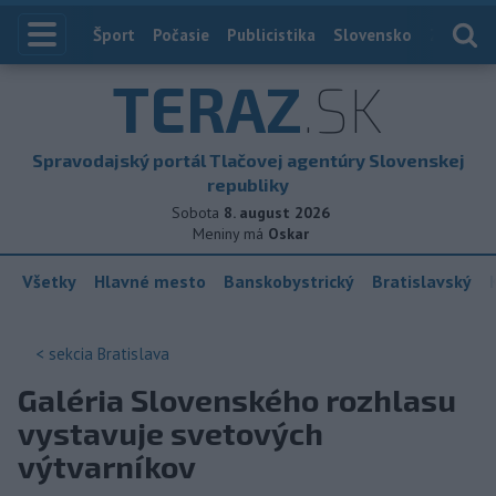
Index
Šport
Počasie
Publicistika
Slovensko
Zahranič
TERAZ
.SK
Spravodajský portál Tlačovej agentúry Slovenskej
republiky
Sobota
8. august 2026
Meniny má
Oskar
Všetky
Hlavné mesto
Banskobystrický
Bratislavský
< sekcia
Bratislava
Galéria Slovenského rozhlasu
vystavuje svetových
výtvarníkov