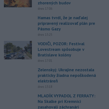
zhorených budov
dnes 17:06
Hamas tvrdí, že je naďalej
pripravený realizovať plán pre
Pásmo Gazy
dnes 15:25
VODIČI, POZOR: Festival
Lovestream spôsobuje v
Bratislave kolóny
dnes 17:01
Zelenskyj: Ukrajine nezostala
prakticky žiadna nepoškodená
elektráreň
dnes 15:18
MLADÍK VYPADOL Z FERRATY:
Na Skalke pri Kremnici
zasahovali záchranári