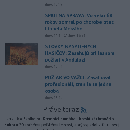
dnes 17:19
SMUTNÁ SPRÁVA: Vo veku 68
rokov zomrel po chorobe otec
Lionela Messiho
aktualizované
dnes 15:34
,
dnes 16:53
STOVKY NASADENÝCH
HASIČOV: Zasahujú pri lesnom
požiari v Andalúzii
dnes 17:13
POŽIAR VO VAŽCI: Zasahovali
profesionáli, zranila sa jedna
osoba
dnes 15:42
Práve teraz
-
Na Skalke pri Kremnici pomáhali horskí záchranári v
17:17
sobotu
20-ročnému poľskému lezcovi, ktorý vypadol z ferratovej