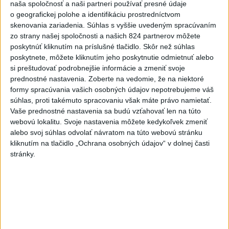
naša spoločnosť a naši partneri používať presné údaje
stredu
o geografickej polohe a identifikáciu prostredníctvom
skenovania zariadenia. Súhlas s vyššie uvedeným spracúvaním
4
Prehliadka Smoleníc predstaví hradisko, zámok i prírodu
zo strany našej spoločnosti a našich 824 partnerov môžete
Malých Karpát
poskytnúť kliknutím na príslušné tlačidlo. Skôr než súhlas
poskytnete, môžete kliknutím jeho poskytnutie odmietnuť alebo
5
V časti Košice-Krásna otvorili park pomenovaný po
si preštudovať podrobnejšie informácie a zmeniť svoje
kňazovi Semivanovi
prednostné nastavenia.
Zoberte na vedomie, že na niektoré
formy spracúvania vašich osobných údajov nepotrebujeme váš
6
Hasiči naďalej likvidujú rozsiahly lesný požiar v katastri
súhlas, proti takémuto spracovaniu však máte právo namietať.
obce Trstín
Vaše prednostné nastavenia sa budú vzťahovať len na túto
webovú lokalitu. Svoje nastavenia môžete kedykoľvek zmeniť
7
ÚPLNÉ ZATMENIE SLNKA: Časť Európy zahalí tma,
alebo svoj súhlas odvolať návratom na túto webovú stránku
hrozia dôsledky
kliknutím na tlačidlo „Ochrana osobných údajov“ v dolnej časti
stránky.
Najnovšie správy na Teraz.sk
Vyhlásenia
Priame prenosy z Národnej rady SR