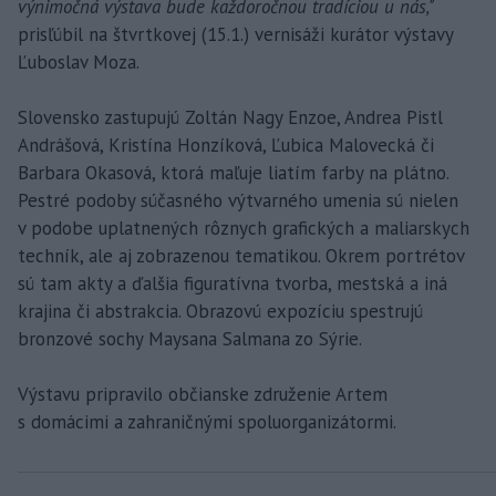
výnimočná výstava bude každoročnou tradíciou u nás,"
prisľúbil na štvrtkovej (15.1.) vernisáži kurátor výstavy
Ľuboslav Moza.
Slovensko zastupujú Zoltán Nagy Enzoe, Andrea Pistl
Andrášová, Kristína Honzíková, Ľubica Malovecká či
Barbara Okasová, ktorá maľuje liatím farby na plátno.
Pestré podoby súčasného výtvarného umenia sú nielen
v podobe uplatnených rôznych grafických a maliarskych
techník, ale aj zobrazenou tematikou. Okrem portrétov
sú tam akty a ďalšia figuratívna tvorba, mestská a iná
krajina či abstrakcia. Obrazovú expozíciu spestrujú
bronzové sochy Maysana Salmana zo Sýrie.
Výstavu pripravilo občianske združenie Artem
s domácimi a zahraničnými spoluorganizátormi.