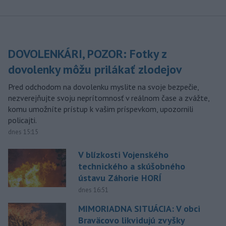
DOVOLENKÁRI, POZOR: Fotky z
dovolenky môžu prilákať zlodejov
Pred odchodom na dovolenku myslite na svoje bezpečie,
nezverejňujte svoju neprítomnosť v reálnom čase a zvážte,
komu umožníte prístup k vašim príspevkom, upozornili
policajti.
dnes 15:15
V blízkosti Vojenského
technického a skúšobného
ústavu Záhorie HORÍ
dnes 16:51
MIMORIADNA SITUÁCIA: V obci
Braväcovo likvidujú zvyšky