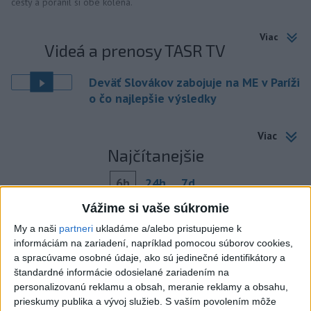
cesty a poranil si obe kolená.
Viac
Videá a prenosy TASR TV
Deväť Slovákov zabojuje na ME v Paríži
o čo najlepšie výsledky
Viac
Najčítanejšie
6h
24h
7d
Vážime si vaše súkromie
Do Bulharska vnikol dron a vybuchol v
1
My a naši
partneri
ukladáme a/alebo pristupujeme k
blízkosti hraníc s Rumunskom
informáciám na zariadení, napríklad pomocou súborov cookies,
a spracúvame osobné údaje, ako sú jedinečné identifikátory a
2
Na Kamzíku v Bratislave v sobotu otvoria nové Šantisko
štandardné informácie odosielané zariadením na
pre deti
personalizovanú reklamu a obsah, meranie reklamy a obsahu,
prieskumy publika a vývoj služieb.
S vaším povolením môže
3
ČIASTOČNÉ ZATMENIE SLNKA: Pozorovať sa bude dať v