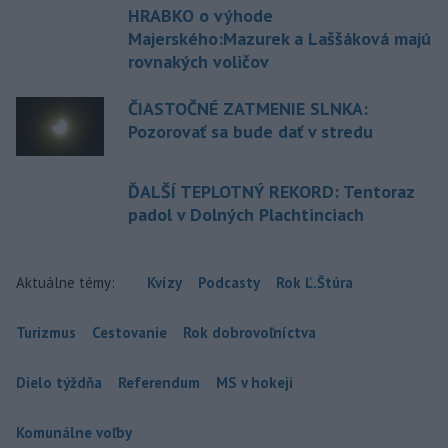
HRABKO o výhode
Majerského:Mazurek a Laššáková majú
rovnakých voličov
ČIASTOČNÉ ZATMENIE SLNKA:
Pozorovať sa bude dať v stredu
ĎALŠÍ TEPLOTNÝ REKORD: Tentoraz
padol v Dolných Plachtinciach
Aktuálne témy:
Kvízy
Podcasty
Rok Ľ.Štúra
Turizmus
Cestovanie
Rok dobrovoľníctva
Dielo týždňa
Referendum
MS v hokeji
Komunálne voľby