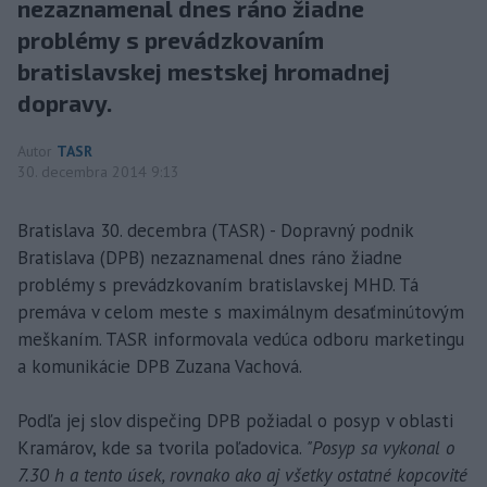
nezaznamenal dnes ráno žiadne
problémy s prevádzkovaním
bratislavskej mestskej hromadnej
dopravy.
Autor
TASR
30. decembra 2014 9:13
Bratislava 30. decembra (TASR) - Dopravný podnik
Bratislava (DPB) nezaznamenal dnes ráno žiadne
problémy s prevádzkovaním bratislavskej MHD. Tá
premáva v celom meste s maximálnym desaťminútovým
meškaním. TASR informovala vedúca odboru marketingu
a komunikácie DPB Zuzana Vachová.
Podľa jej slov dispečing DPB požiadal o posyp v oblasti
Kramárov, kde sa tvorila poľadovica.
"Posyp sa vykonal o
7.30 h a tento úsek, rovnako ako aj všetky ostatné kopcovité