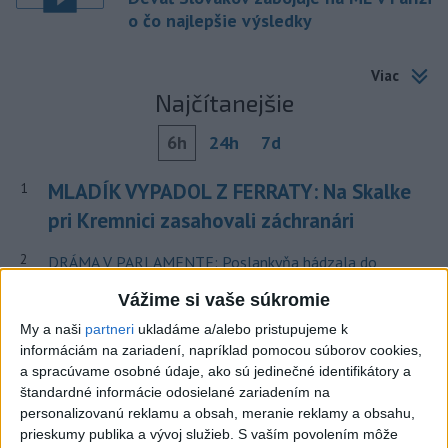
o čo najlepšie výsledky
Viac
Najčítanejšie
6h
24h
7d
MLADÍK VYPADOL Z FERRATY: Na Skalke
1
pri Kremnici zasahovali záchranári
2
DRÁMA V PARLAMENTE: Poslankyňa hádzala do
premiéra vajíčka
Vážime si vaše súkromie
3
Česká vláda uvažuje nad zvýšením valorizácie dôchodkov
My a naši
partneri
ukladáme a/alebo pristupujeme k
na dvojnásobok
informáciám na zariadení, napríklad pomocou súborov cookies,
a spracúvame osobné údaje, ako sú jedinečné identifikátory a
4
Tragická nehoda: Prevrátil sa čln, zahynula žena a jej 5-
štandardné informácie odosielané zariadením na
mesačná dcéra
personalizovanú reklamu a obsah, meranie reklamy a obsahu,
prieskumy publika a vývoj služieb.
S vaším povolením môže