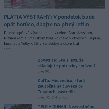
PLATIA VÝSTRAHY: V pondelok bude
opäť horúco, dbajte na pitný režim
Druhostupňová výstraha platí v celom Bratislavskom,
Nitrianskom a Trnavskom kraji. Rovnako v okresoch Krupina,
Lučenec a Veľký Krtíš v Banskobystrickom kraji.
dnes 7:17
Zbystrite: Ste si istí, že
skladujete potraviny správne?
dnes 9:03
Kuffa: Medvedicu, ktorá
zaútočila na človeka pri
Turanoch, zastrelili
aktualizované
dnes 7:03
,
dnes 7:35
TELO V DUNAJI: Nezvestného