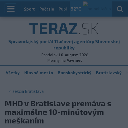
32
°C
Index
Šport
Počasie
Publicistika
Slovensko
Zahranič
TERAZ
.SK
Spravodajský portál Tlačovej agentúry Slovenskej
republiky
Pondelok
10. august 2026
Meniny má
Vavrinec
Všetky
Hlavné mesto
Banskobystrický
Bratislavský
< sekcia
Bratislava
MHD v Bratislave premáva s
maximálne 10-minútovým
meškaním