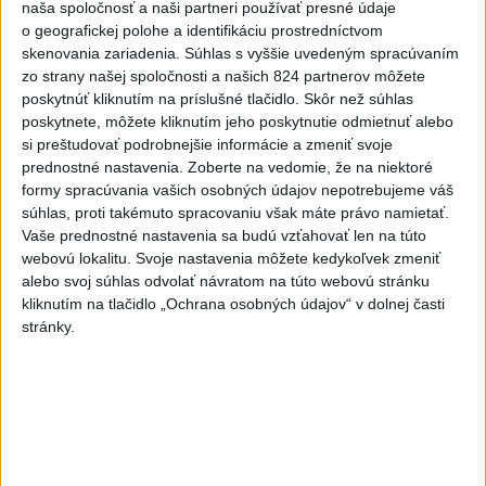
5
ÚTOK MEDVEĎA: V Turanoch pri zjazde z D1 našli
naša spoločnosť a naši partneri používať presné údaje
zraneného muža
o geografickej polohe a identifikáciu prostredníctvom
skenovania zariadenia. Súhlas s vyššie uvedeným spracúvaním
6
Ugandský futbalista Owori zomrel vo veku 27 rokov po
zo strany našej spoločnosti a našich 824 partnerov môžete
brutálnom útoku
poskytnúť kliknutím na príslušné tlačidlo. Skôr než súhlas
poskytnete, môžete kliknutím jeho poskytnutie odmietnuť alebo
7
Kuffa: Medvedicu, ktorá zaútočila na človeka pri
si preštudovať podrobnejšie informácie a zmeniť svoje
Turanoch, zastrelili
prednostné nastavenia.
Zoberte na vedomie, že na niektoré
formy spracúvania vašich osobných údajov nepotrebujeme váš
súhlas, proti takémuto spracovaniu však máte právo namietať.
Najnovšie správy na Teraz.sk
Vaše prednostné nastavenia sa budú vzťahovať len na túto
webovú lokalitu. Svoje nastavenia môžete kedykoľvek zmeniť
Vyhlásenia
alebo svoj súhlas odvolať návratom na túto webovú stránku
kliknutím na tlačidlo „Ochrana osobných údajov“ v dolnej časti
Priame prenosy z Národnej rady SR
stránky.
Politika na sociálnych sieťach
Zobraziť viac
Info