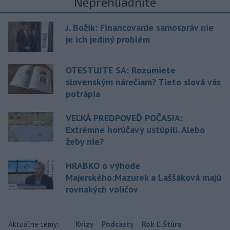
Neprehliadnite
J. Božik: Financovanie samospráv nie
je ich jediný problém
OTESTUJTE SA: Rozumiete
slovenským nárečiam? Tieto slová vás
potrápia
VEĽKÁ PREDPOVEĎ POČASIA:
Extrémne horúčavy ustúpili. Alebo
žeby nie?
HRABKO o výhode
Majerského:Mazurek a Laššáková majú
rovnakých voličov
Aktuálne témy:
Kvízy
Podcasty
Rok Ľ.Štúra