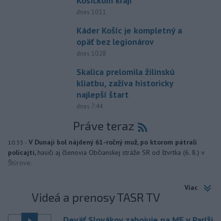
Košickom kraji
dnes 10:11
Káder Košíc je kompletný a
opäť bez legionárov
dnes 10:28
Skalica prelomila žilinskú
kliatbu, zažíva historicky
najlepší štart
dnes 7:44
Práve teraz
-
V Dunaji bol nájdený 61-ročný muž, po ktorom pátrali
10:33
policajti,
hasiči aj členovia Občianskej stráže SR od štvrtka (6. 8.) v
Štúrove.
Viac
Videá a prenosy TASR TV
Deväť Slovákov zabojuje na ME v Paríži