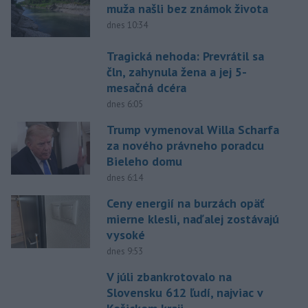
muža našli bez známok života
dnes 10:34
Tragická nehoda: Prevrátil sa
čln, zahynula žena a jej 5-
mesačná dcéra
dnes 6:05
Trump vymenoval Willa Scharfa
za nového právneho poradcu
Bieleho domu
dnes 6:14
Ceny energií na burzách opäť
mierne klesli, naďalej zostávajú
vysoké
dnes 9:53
V júli zbankrotovalo na
Slovensku 612 ľudí, najviac v