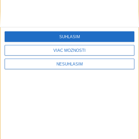
SÚHLASÍM
VIAC MOŽNOSTÍ
NESÚHLASÍM
Neprehliadnite