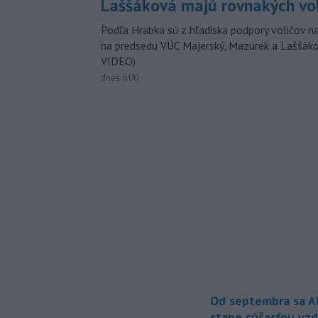
Laššáková majú rovnakých vo
Podľa Hrabka sú z hľadiska podpory voličov na
na predsedu VÚC Majerský, Mazurek a Laššák
VIDEO)
dnes 6:00
Od septembra sa A
stane súčasťou vzd