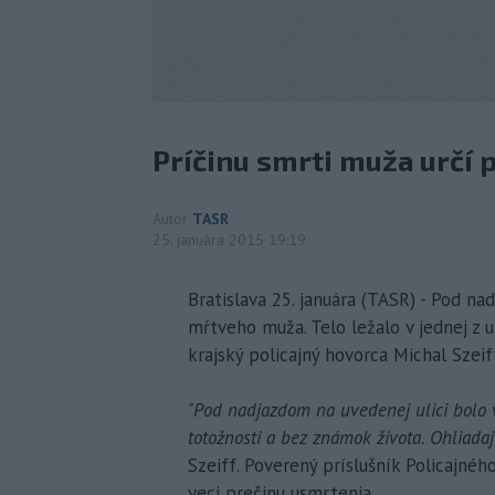
Príčinu smrti muža určí p
Autor
TASR
25. januára 2015 19:19
Bratislava 25. januára (TASR) - Pod na
mŕtveho muža. Telo ležalo v jednej z 
krajský policajný hovorca Michal Szeif
"Pod nadjazdom na uvedenej ulici bolo
totožnosti a bez známok života. Ohliadaj
Szeiff. Poverený príslušník Policajného
veci prečinu usmrtenia.