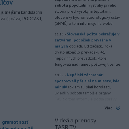
ličov
sobotu popoludní
výstrahy prvého
stupňa pred vysokými teplotami.
jsilnejšími kandidátmi
Slovenský hydrometeorologický ústav
ová (správa, PODCAST,
(SHMÚ) o tom informuje na webe.
-
Slovenská pošta pokračuje v
11:13
zatváraní pobočiek prevažne v
malých
obciach. Od začiatku roka
trvalo ukončilo prevádzku 41
nepovinných prevádzok, ktoré
fungovali nad rámec poštovej licencie.
-
Nepálski záchranári
10:58
spozorovali päť tiel na mieste, kde
minulý
rok zmizli piati horolezci,
uviedli v sobotu tamojšie orgány.
TASR o tom informuje podľa správy
agentúry Reuters.
Viac
-
Senát Spojených štátov v
10:47
Videá a prenosy
I gramotnosť
sobotu schválil Todda Blanchea
TASR TV
ako ministra
spravodlivosti. Blanche
elávania na ZŠ