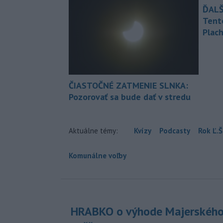
ĎALŠ
Tent
Plach
ČIASTOČNÉ ZATMENIE SLNKA:
Pozorovať sa bude dať v stredu
Aktuálne témy:
Kvízy
Podcasty
Rok Ľ.Š
Komunálne voľby
HRABKO o výhode Majerského