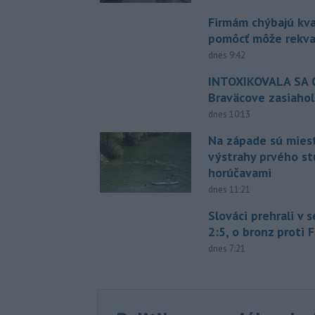
Firmám chýbajú kval
pomôcť môže rekval
dnes 9:42
INTOXIKOVALA SA O
Braväcove zasiahol
dnes 10:13
Na západe sú mies
výstrahy prvého s
horúčavami
dnes 11:21
Slováci prehrali v 
2:5, o bronz proti 
dnes 7:21