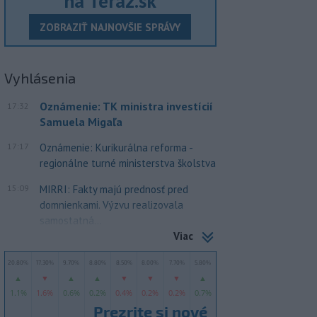
na Teraz.sk
ZOBRAZIŤ NAJNOVŠIE SPRÁVY
Vyhlásenia
Oznámenie: TK ministra investícií
17:32
Samuela Migaľa
17:17
Oznámenie: Kurikurálna reforma -
regionálne turné ministerstva školstva
15:09
MIRRI: Fakty majú prednosť pred
domnienkami. Výzvu realizovala
samostatná...
Viac