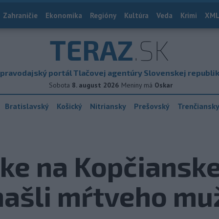
Zahraničie
Ekonomika
Regióny
Kultúra
Veda
Krimi
XML
TERAZ
.SK
pravodajský portál Tlačovej agentúry Slovenskej republi
Sobota
8. august 2026
Meniny má
Oskar
Bratislavský
Košický
Nitriansky
Prešovský
Trenčiansk
e na Kopčianskej 
našli mŕtveho mu