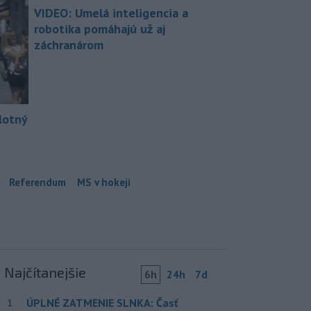
VIDEO: Umelá inteligencia a
robotika pomáhajú už aj
záchranárom
lotný
Referendum
MS v hokeji
Najčítanejšie
6h
24h
7d
ÚPLNÉ ZATMENIE SLNKA: Časť
1