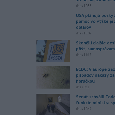
dnes 10:53
USA plánujú posky
pomoc vo výške jed
dolárov
dnes 10:02
Skončili ďalšie de
pôšt, samosprávam
dnes 11:17
ECDC: V Európe za
prípadov nákazy z
horúčkou
dnes 9:11
Senát schválil Tod
funkcie ministra sp
dnes 10:49