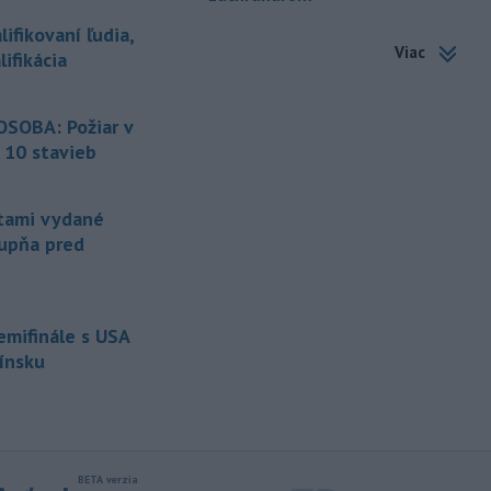
-
Úrady v tomto roku doposiaľ
09:09
ifikovaní ľudia,
potvrdili 241 prípadov nákazy
Viac
ifikácia
západonílskou horúčkou po celej
Európe. Uvádza to týždenná správa,
ktorú v piatok zverejnilo Európske
SOBA: Požiar v
centrum pre prevenciu a kontrolu
 10 stavieb
chorôb (ECDC).241 prípadov nákazy
západonílskou
tami vydané
-
Nemecká polícia v piatok
07:42
tupňa pred
uviedla, že rozhodnutie pekárky,
ktorá sa
vybrala navštíviť svojich
dvoch stálych zákazníkov - starší
manželský pár - po tom, čo sa u nej
semifinále s USA
niekoľko dní neukázali, im
pravdepodobne zachránilo život.
Fínsku
-
Ministerstvo obrany USA
07:12
plánuje tento rok dokončiť prvé
testy
protiraketového systému
Golden Dome (Zlatá kupola) a v roku
2027 uskutočniť letové skúšky.