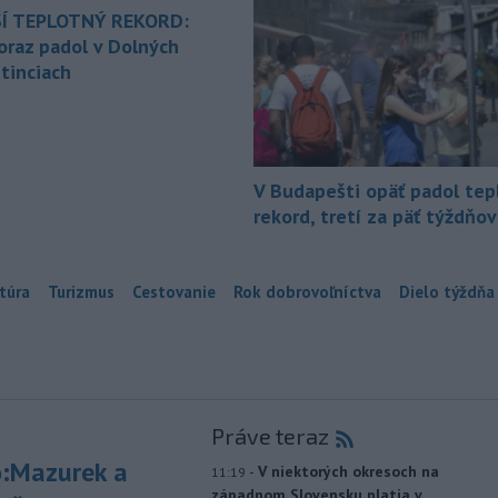
Í TEPLOTNÝ REKORD:
oraz padol v Dolných
tinciach
V Budapešti opäť padol tep
rekord, tretí za päť týždňov
túra
Turizmus
Cestovanie
Rok dobrovoľníctva
Dielo týždňa
Práve teraz
:Mazurek a
-
V niektorých okresoch na
11:19
západnom Slovensku platia v