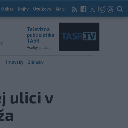
 Odber
Knihy
Útulkovo
Magazín
News Now
Archív
TASR
Televízna
publicistika
TASR
ky
Všetky relácie
y
Trnavský
Žilinský
ulici v
ža