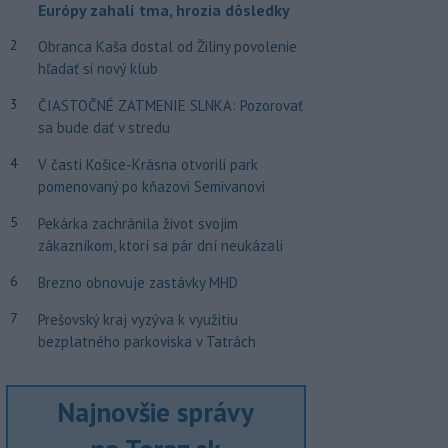
Európy zahalí tma, hrozia dôsledky
2
Obranca Kaša dostal od Žiliny povolenie
hľadať si nový klub
3
ČIASTOČNÉ ZATMENIE SLNKA: Pozorovať
sa bude dať v stredu
4
V časti Košice-Krásna otvorili park
pomenovaný po kňazovi Semivanovi
5
Pekárka zachránila život svojim
zákazníkom, ktorí sa pár dní neukázali
6
Brezno obnovuje zastávky MHD
7
Prešovský kraj vyzýva k využitiu
bezplatného parkoviska v Tatrách
Najnovšie správy