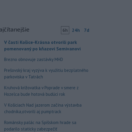
ajčítanejšie
6h
24h
7d
V časti Košice-Krásna otvorili park
pomenovaný po kňazovi Semivanovi
Brezno obnovuje zastávky MHD
Prešovský kraj vyzýva k využitiu bezplatného
parkoviska v Tatrách
Kruhová križovatka v Poprade v smere z
Hozelca bude hotová budúci rok
V Košiciach Nad jazerom začína výstavba
chodníka,otvorili aj pumptrack
Románsky palác na Spišskom hrade sa
podarilo staticky zabezpečiť