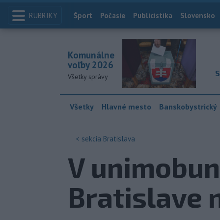
RUBRIKY
Index
Šport
Počasie
Publicistika
Slovensko
Komunálne
voľby 2026
S
Všetky správy
Všetky
Hlavné mesto
Banskobystrický
< sekcia
Bratislava
V unimobunk
Bratislave 