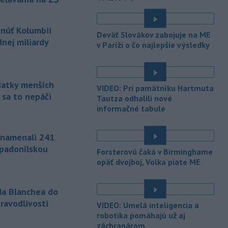
bol poverený vedením tohto rezortu
od apríla, keď americký prezident
tnúť Kolumbii
Donald Trump odvolal z funkcie Pam
Deväť Slovákov zabojuje na ME
Bondiovú.
nej miliardy
v Paríži o čo najlepšie výsledky
-
Americké ministerstvo
10:00
zahraničných vecí v piatok
oznámilo, že vláda
prezidenta
siatky menších
VIDEO: Pri pamätníku Hartmuta
Donalda Trumpa plánuje Kolumbii
 sa to nepáči
Tautza odhalili nové
poskytnúť miliardu dolárov na pomoc
informačné tabule
v oblasti bezpečnosti.
-
Slovenským firmám naďalej
09:40
znamenali 241
chýbajú pracovníci s konkrétnymi
ápadonílskou
Forsterovú čaká v Birminghame
zručnosťami
pričom digitalizácia,
opäť dvojboj, Volka piate ME
automatizácia a AI menia obsah
tradičných pozícií a vytvárajú nové
profesie. Účinným riešením na
da Blanchea do
prepojenie potrieb trhu práce s
ravodlivosti
VIDEO: Umelá inteligencia a
pracovnou silou môže byť
robotika pomáhajú už aj
rekvalifikácia.
záchranárom