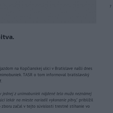
7
itva.
djazdom na Kopčianskej ulici v Bratislave našli dnes
unimobuniek. TASR o tom informoval bratislavský
f.
 v jednej z unimobuniek nájdené telo muža neznámej
úci lekár na mieste nariadil vykonanie pitvy,"
priblížil
 zboru začal v tejto súvislosti trestné stíhanie vo