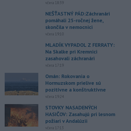
včera 18:39
NEŠŤASTNÝ PÁD:Záchranári
pomáhali 25-ročnej žene,
skončila v nemocnici
včera 19:10
MLADÍK VYPADOL Z FERRATY:
Na Skalke pri Kremnici
zasahovali záchranári
včera 17:19
Omán: Rokovania o
Hormuzskom prielive sú
pozitívne a konštruktívne
včera 19:24
STOVKY NASADENÝCH
HASIČOV: Zasahujú pri lesnom
požiari v Andalúzii
včera 17:13