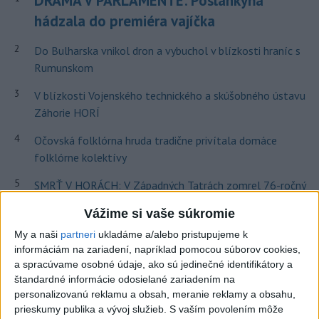
DRÁMA V PARLAMENTE: Poslankyňa
hádzala do premiéra vajíčka
2
Do Bulharska vnikol dron a vybuchol v blízkosti hraníc s
Rumunskom
3
V blízkosti Vojenského technického a skúšobného ústavu
Záhorie HORÍ
4
Očovská folklórna hruda tradične privítala domáce
folklórne kolektívy
5
SMRŤ V HORÁCH: V Západných Tatrách zomrel 76-ročný
turista
Vážime si vaše súkromie
6
Kúpele Brusno pripravujú 19. ročník festivalu Jozefa
My a naši
partneri
ukladáme a/alebo pristupujeme k
Bednárika
informáciám na zariadení, napríklad pomocou súborov cookies,
a spracúvame osobné údaje, ako sú jedinečné identifikátory a
7
V časti Košice-Krásna otvorili park pomenovaný po
štandardné informácie odosielané zariadením na
kňazovi Semivanovi
personalizovanú reklamu a obsah, meranie reklamy a obsahu,
prieskumy publika a vývoj služieb.
S vaším povolením môže