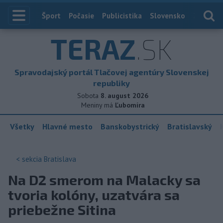
Index
Šport
Počasie
Publicistika
Slovensko
Zahranič
TERAZ
.SK
Spravodajský portál Tlačovej agentúry Slovenskej
republiky
Sobota
8. august 2026
Meniny má
Ľubomíra
Všetky
Hlavné mesto
Banskobystrický
Bratislavský
< sekcia
Bratislava
Na D2 smerom na Malacky sa
tvoria kolóny, uzatvára sa
priebežne Sitina