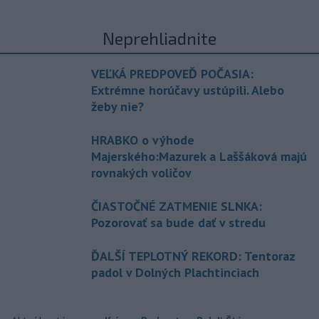
Neprehliadnite
VEĽKÁ PREDPOVEĎ POČASIA:
Extrémne horúčavy ustúpili. Alebo
žeby nie?
HRABKO o výhode
Majerského:Mazurek a Laššáková majú
rovnakých voličov
ČIASTOČNÉ ZATMENIE SLNKA:
Pozorovať sa bude dať v stredu
ĎALŠÍ TEPLOTNÝ REKORD: Tentoraz
padol v Dolných Plachtinciach