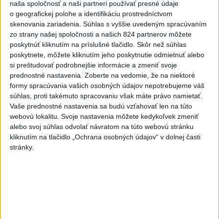
naša spoločnosť a naši partneri používať presné údaje
Najnovšie správy na Teraz.sk
o geografickej polohe a identifikáciu prostredníctvom
skenovania zariadenia. Súhlas s vyššie uvedeným spracúvaním
Vyhlásenia
zo strany našej spoločnosti a našich 824 partnerov môžete
Priame prenosy z Národnej rady SR
poskytnúť kliknutím na príslušné tlačidlo. Skôr než súhlas
poskytnete, môžete kliknutím jeho poskytnutie odmietnuť alebo
si preštudovať podrobnejšie informácie a zmeniť svoje
prednostné nastavenia.
Zoberte na vedomie, že na niektoré
formy spracúvania vašich osobných údajov nepotrebujeme váš
Politika na sociálnych sieťach
súhlas, proti takémuto spracovaniu však máte právo namietať.
Vaše prednostné nastavenia sa budú vzťahovať len na túto
webovú lokalitu. Svoje nastavenia môžete kedykoľvek zmeniť
Zobraziť viac
Info
alebo svoj súhlas odvolať návratom na túto webovú stránku
kliknutím na tlačidlo „Ochrana osobných údajov“ v dolnej časti
stránky.
Najnovšie videá
Najsledovanejšie videá
R. FICO: ČO SA NEZMESTILO NA
TLAČOVKU LXV.
dnes 18:24
|
Smer - SSD
|
8832
zobrazení
T. Gašpar: Kto odstrihol lacné energie