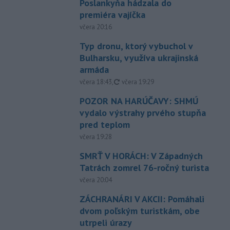
Poslankyňa hádzala do
premiéra vajíčka
včera 20:16
Typ dronu, ktorý vybuchol v
Bulharsku, využíva ukrajinská
armáda
aktualizované
včera 18:43
,
včera 19:29
POZOR NA HARÚČAVY: SHMÚ
vydalo výstrahy prvého stupňa
pred teplom
včera 19:28
SMRŤ V HORÁCH: V Západných
Tatrách zomrel 76-ročný turista
včera 20:04
ZÁCHRANÁRI V AKCII: Pomáhali
dvom poľským turistkám, obe
utrpeli úrazy