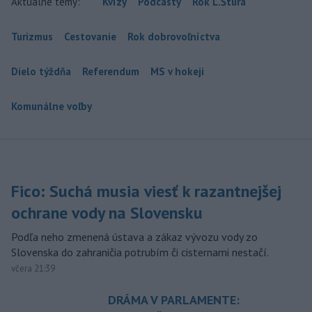
Aktuálne témy:
Kvízy
Podcasty
Rok Ľ.Štúra
Turizmus
Cestovanie
Rok dobrovoľníctva
Dielo týždňa
Referendum
MS v hokeji
Komunálne voľby
Fico: Suchá musia viesť k razantnejšej
ochrane vody na Slovensku
Podľa neho zmenená ústava a zákaz vývozu vody zo
Slovenska do zahraničia potrubím či cisternami nestačí.
včera 21:39
DRÁMA V PARLAMENTE: