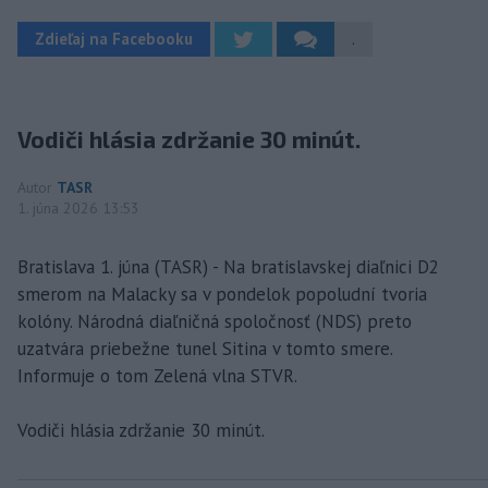
Zdieľaj na Facebooku
.
Vodiči hlásia zdržanie 30 minút.
Autor
TASR
1. júna 2026 13:53
Bratislava 1. júna (TASR) - Na bratislavskej diaľnici D2
smerom na Malacky sa v pondelok popoludní tvoria
kolóny. Národná diaľničná spoločnosť (NDS) preto
uzatvára priebežne tunel Sitina v tomto smere.
Informuje o tom Zelená vlna STVR.
Vodiči hlásia zdržanie 30 minút.