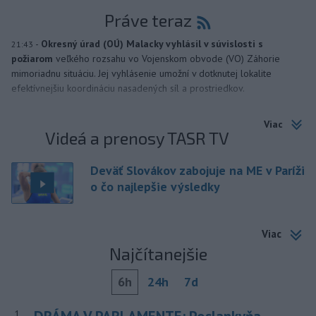
Práve teraz
-
Okresný úrad (OÚ) Malacky vyhlásil v súvislosti s
21:43
požiarom
veľkého rozsahu vo Vojenskom obvode (VO) Záhorie
mimoriadnu situáciu. Jej vyhlásenie umožní v dotknutej lokalite
efektívnejšiu koordináciu nasadených síl a prostriedkov.
Viac
Videá a prenosy TASR TV
Deväť Slovákov zabojuje na ME v Paríži
o čo najlepšie výsledky
Viac
Najčítanejšie
6h
24h
7d
1