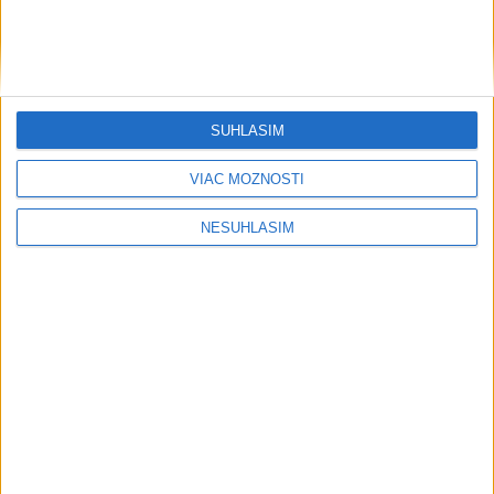
SÚHLASÍM
VIAC MOŽNOSTÍ
NESÚHLASÍM
....