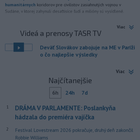
humanitárnych
koridorov pre civilistov zasiahnutých vojnou v
Sudáne, v ktorej zahynuli desaťtisíce ľudí a milióny sú vysídlené.
Viac
Videá a prenosy TASR TV
Deväť Slovákov zabojuje na ME v Paríži
o čo najlepšie výsledky
Viac
Najčítanejšie
6h
24h
7d
DRÁMA V PARLAMENTE: Poslankyňa
1
hádzala do premiéra vajíčka
2
Festival Lovestream 2026 pokračuje, druhý deň zakončil
Robbie Williams