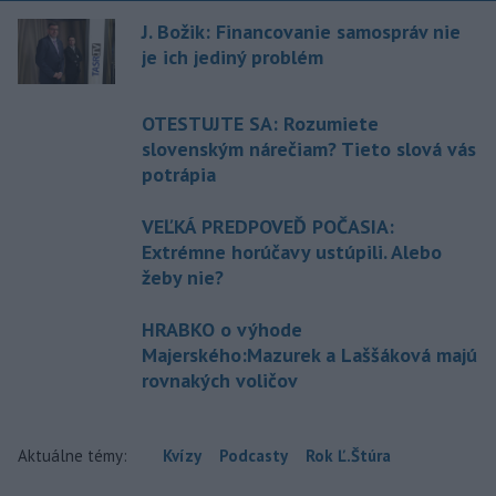
J. Božik: Financovanie samospráv nie
je ich jediný problém
OTESTUJTE SA: Rozumiete
slovenským nárečiam? Tieto slová vás
potrápia
VEĽKÁ PREDPOVEĎ POČASIA:
Extrémne horúčavy ustúpili. Alebo
žeby nie?
HRABKO o výhode
Majerského:Mazurek a Laššáková majú
rovnakých voličov
Aktuálne témy:
Kvízy
Podcasty
Rok Ľ.Štúra