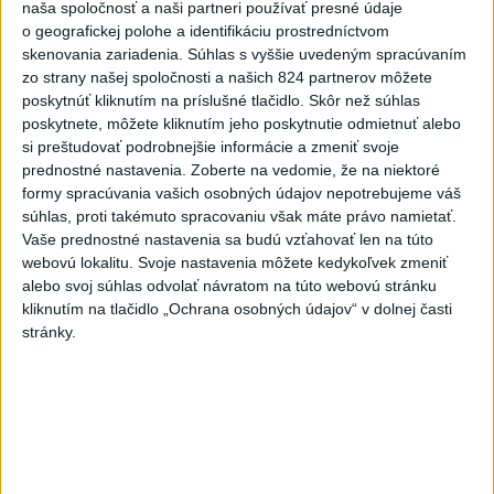
naša spoločnosť a naši partneri používať presné údaje
o geografickej polohe a identifikáciu prostredníctvom
skenovania zariadenia. Súhlas s vyššie uvedeným spracúvaním
zo strany našej spoločnosti a našich 824 partnerov môžete
Politika na sociálnych sieťach
poskytnúť kliknutím na príslušné tlačidlo. Skôr než súhlas
poskytnete, môžete kliknutím jeho poskytnutie odmietnuť alebo
si preštudovať podrobnejšie informácie a zmeniť svoje
Zobraziť viac
Info
prednostné nastavenia.
Zoberte na vedomie, že na niektoré
formy spracúvania vašich osobných údajov nepotrebujeme váš
súhlas, proti takémuto spracovaniu však máte právo namietať.
Najnovšie videá
Najsledovanejšie videá
Vaše prednostné nastavenia sa budú vzťahovať len na túto
webovú lokalitu. Svoje nastavenia môžete kedykoľvek zmeniť
Oľano v karanténe, alebo čo sa stane,
alebo svoj súhlas odvolať návratom na túto webovú stránku
ak sa niekto spoj...
kliknutím na tlačidlo „Ochrana osobných údajov“ v dolnej časti
dnes 05:00
|
Michelko Roman
|
14585
stránky.
zobrazení
R. FICO: ČO SA NEZMESTILO NA
TLAČOVKU LXV.
včera 18:24
|
Smer - SSD
|
26304
zobrazení
T. Gašpar: Kto odstrihol lacné energie