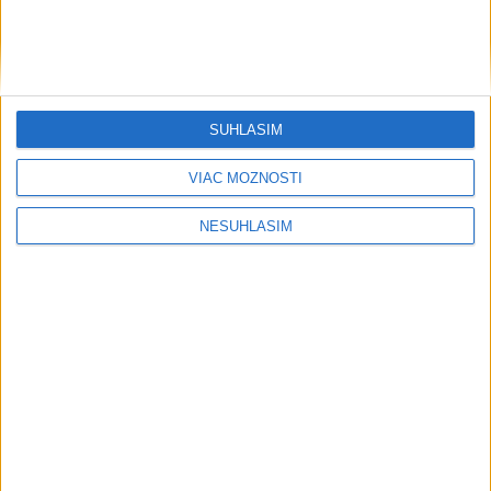
....
SÚHLASÍM
VIAC MOŽNOSTÍ
NESÚHLASÍM
Neprehliadnite