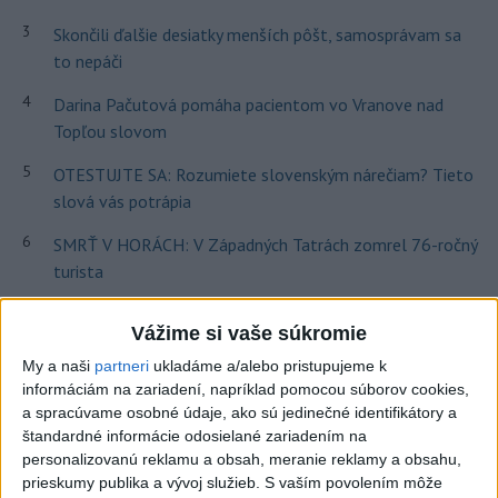
3
Skončili ďalšie desiatky menších pôšt, samosprávam sa
to nepáči
4
Darina Pačutová pomáha pacientom vo Vranove nad
Topľou slovom
5
OTESTUJTE SA: Rozumiete slovenským nárečiam? Tieto
slová vás potrápia
6
SMRŤ V HORÁCH: V Západných Tatrách zomrel 76-ročný
turista
7
Najmenej 21 mŕtvych po zrážke dvoch autobusov na juhu
Vážime si vaše súkromie
Nigeru
My a naši
partneri
ukladáme a/alebo pristupujeme k
informáciám na zariadení, napríklad pomocou súborov cookies,
Najnovšie správy na Teraz.sk
a spracúvame osobné údaje, ako sú jedinečné identifikátory a
štandardné informácie odosielané zariadením na
Vyhlásenia
personalizovanú reklamu a obsah, meranie reklamy a obsahu,
Priame prenosy z Národnej rady SR
prieskumy publika a vývoj služieb.
S vaším povolením môže