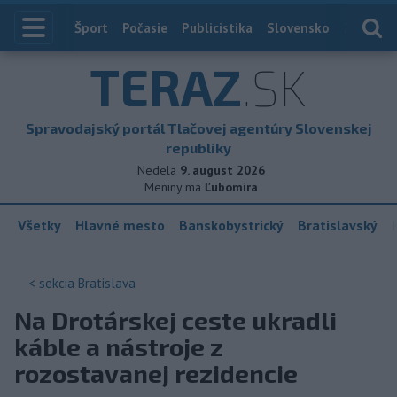
Index
Šport
Počasie
Publicistika
Slovensko
Zahranič
TERAZ
.SK
Spravodajský portál Tlačovej agentúry Slovenskej
republiky
Nedela
9. august 2026
Meniny má
Ľubomíra
Všetky
Hlavné mesto
Banskobystrický
Bratislavský
< sekcia
Bratislava
Na Drotárskej ceste ukradli
káble a nástroje z
rozostavanej rezidencie