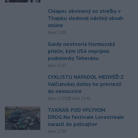
Chlapec obvinený zo streľby v
Thajsku sledoval násilný obsah
online
dnes 12:01
Gardy neotvoria Hormuzský
prieliv, kým USA neprijmú
podmienky Teheránu
dnes 12:25
CYKLISTU NAPADOL MEDVEĎ:Z
Valčianskej doliny ho previezli
do nemocnice
aktualizované
dnes 12:59
,
dnes 13:41
TAXIKÁR POD VPLYVOM
DROG:Na festivale Lovestream
narazil do policajtov
dnes 12:30