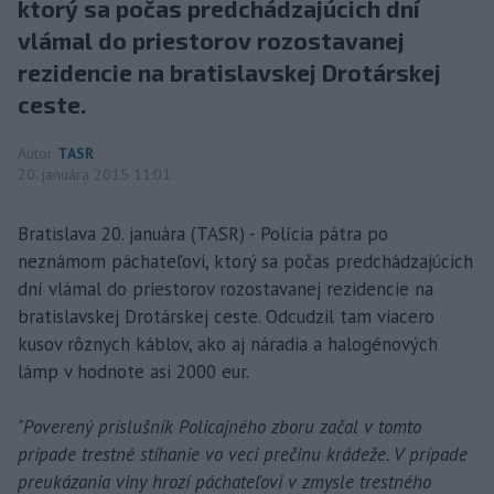
ktorý sa počas predchádzajúcich dní
vlámal do priestorov rozostavanej
rezidencie na bratislavskej Drotárskej
ceste.
Autor
TASR
20. januára 2015 11:01
Bratislava 20. januára (TASR) - Polícia pátra po
neznámom páchateľovi, ktorý sa počas predchádzajúcich
dní vlámal do priestorov rozostavanej rezidencie na
bratislavskej Drotárskej ceste. Odcudzil tam viacero
kusov rôznych káblov, ako aj náradia a halogénových
lámp v hodnote asi 2000 eur.
"Poverený príslušník Policajného zboru začal v tomto
prípade trestné stíhanie vo veci prečinu krádeže. V prípade
preukázania viny hrozí páchateľovi v zmysle trestného