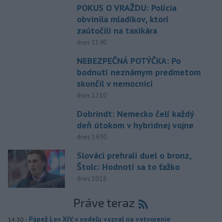
POKUS O VRAŽDU: Polícia
obvinila mladíkov, ktorí
zaútočili na taxikára
dnes 11:40
NEBEZPEČNÁ POTÝČKA: Po
bodnutí neznámym predmetom
skončil v nemocnici
dnes 12:10
Dobrindt: Nemecko čelí každý
deň útokom v hybridnej vojne
dnes 14:30
Slováci prehrali duel o bronz,
Štolc: Hodnotí sa to ťažko
dnes 10:18
Práve teraz
-
Pápež Lev XIV. v nedeľu vyzval na vytvorenie
14:30