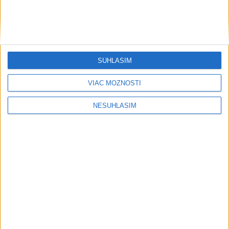
pomáhajú už aj záchranárom
Robotika zahŕňa prístroj na mechanické kompresie hrudníka,
hydraulické nosidlá, ktoré pomáhajú záchranárom
odtransportovať pacienta a premiestniť ho na miesto, kam
potrebujú, a ďalšie pomôcky.
SÚHLASÍM
dnes 12:31
VIAC MOŽNOSTÍ
Slovensko
NESÚHLASÍM
Rómovia prisťahovaní do maďarskej
obce sa vrátili do košickej osady
dnes 15:16
PS žiada pre kamery zasadnutie brannobezpečnostného
výboru NR SR
Nominovať na udelenie značky Európske dedičstvo možno do
30. septembra