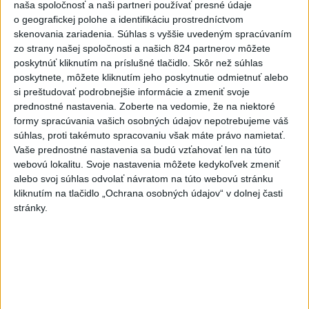
naša spoločnosť a naši partneri používať presné údaje
o geografickej polohe a identifikáciu prostredníctvom
skenovania zariadenia. Súhlas s vyššie uvedeným spracúvaním
Zdieľaj na Facebooku
zo strany našej spoločnosti a našich 824 partnerov môžete
poskytnúť kliknutím na príslušné tlačidlo. Skôr než súhlas
poskytnete, môžete kliknutím jeho poskytnutie odmietnuť alebo
si preštudovať podrobnejšie informácie a zmeniť svoje
prednostné nastavenia.
Zoberte na vedomie, že na niektoré
formy spracúvania vašich osobných údajov nepotrebujeme váš
súhlas, proti takémuto spracovaniu však máte právo namietať.
Vaše prednostné nastavenia sa budú vzťahovať len na túto
webovú lokalitu. Svoje nastavenia môžete kedykoľvek zmeniť
Neprehliadnite
alebo svoj súhlas odvolať návratom na túto webovú stránku
kliknutím na tlačidlo „Ochrana osobných údajov“ v dolnej časti
NOVÝ DOMOV: Medveď Artur z
stránky.
košickej zoo odchádza za hranice
Orbánová telefonovala s Blanárom a
Tarabom o pomoci na Dunaji