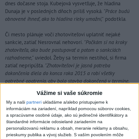
dnes dočasne stoja. Kubejová vysvetľuje, že hladina
Dunaja je v posledných dňoch príliš vysoká.
"Práce budú
obnovené ihneď, ako to hladina rieky umožní,"
podotkla.
Či mesto plánuje voči zhotoviteľovi uplatniť nejaké
sankcie, zatiaľ Nesrovnal nehovorí.
"Počkám si na kroky
zhotoviteľa, ako bude postupovať a potom o sankciách
rozhodneme,"
uviedol. Žeby sa termín nestihol, si firma
zatiaľ nepripúšťa.
"Zhotoviteľovi je jasná potreba
dokončenia diela do konca roka 2015 a robí všetky
potrebné opatrenia, aby bola stavba dokončená v termíne,
ktorý financovanie z eurofondov neohrozí,"
dodala
Vážime si vaše súkromie
Kubejová.
My a naši
partneri
ukladáme a/alebo pristupujeme k
informáciám na zariadení, napríklad pomocou súborov cookies,
a spracúvame osobné údaje, ako sú jedinečné identifikátory a
štandardné informácie odosielané zariadením na
personalizovanú reklamu a obsah, meranie reklamy a obsahu,
prieskumy publika a vývoj služieb.
S vaším povolením môže