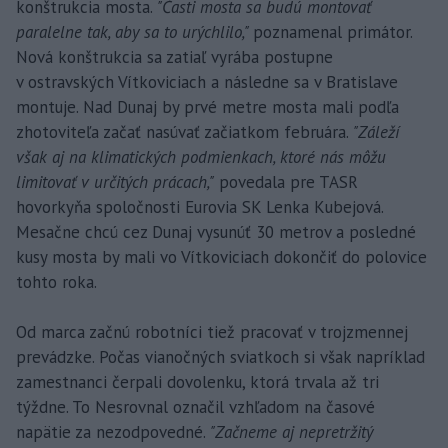
konštrukcia mosta.
"Časti mosta sa budú montovať
paralelne tak, aby sa to urýchlilo,"
poznamenal primátor.
Nová konštrukcia sa zatiaľ vyrába postupne
v ostravských Vítkoviciach a následne sa v Bratislave
montuje. Nad Dunaj by prvé metre mosta mali podľa
zhotoviteľa začať nasúvať začiatkom februára.
"Záleží
však aj na klimatických podmienkach, ktoré nás môžu
limitovať v určitých prácach,"
povedala pre TASR
hovorkyňa spoločnosti Eurovia SK Lenka Kubejová.
Mesačne chcú cez Dunaj vysunúť 30 metrov a posledné
kusy mosta by mali vo Vítkoviciach dokončiť do polovice
tohto roka.
Od marca začnú robotníci tiež pracovať v trojzmennej
prevádzke. Počas vianočných sviatkoch si však napríklad
zamestnanci čerpali dovolenku, ktorá trvala až tri
týždne. To Nesrovnal označil vzhľadom na časové
napätie za nezodpovedné.
"Začneme aj nepretržitý