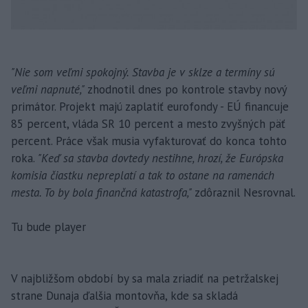
"Nie som veľmi spokojný. Stavba je v sklze a termíny sú
veľmi napnuté,"
zhodnotil dnes po kontrole stavby nový
primátor. Projekt majú zaplatiť eurofondy - EÚ financuje
85 percent, vláda SR 10 percent a mesto zvyšných päť
percent. Práce však musia vyfakturovať do konca tohto
roka.
"Keď sa stavba dovtedy nestihne, hrozí, že Európska
komisia čiastku nepreplatí a tak to ostane na ramenách
mesta. To by bola finančná katastrofa,"
zdôraznil Nesrovnal.
Tu bude player
V najbližšom období by sa mala zriadiť na petržalskej
strane Dunaja ďalšia montovňa, kde sa skladá