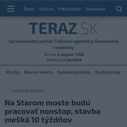
Index
Šport
Počasie
Publicistika
Slovensko
Zahranič
TERAZ
.SK
Spravodajský portál Tlačovej agentúry Slovenskej
republiky
Štvrtok
6. august 2026
Meniny má
Jozefína
Všetky
Hlavné mesto
Banskobystrický
Bratislavský
< sekcia
Bratislava
Na Starom moste budú
pracovať nonstop, stavba
mešká 10 týždňov