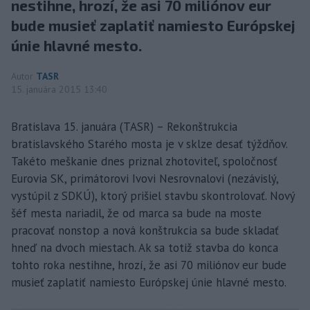
nestihne, hrozí, že asi 70 miliónov eur
bude musieť zaplatiť namiesto Európskej
únie hlavné mesto.
Autor
TASR
15. januára 2015 13:40
Bratislava 15. januára (TASR) – Rekonštrukcia
bratislavského Starého mosta je v sklze desať týždňov.
Takéto meškanie dnes priznal zhotoviteľ, spoločnosť
Eurovia SK, primátorovi Ivovi Nesrovnalovi (nezávislý,
vystúpil z SDKÚ), ktorý prišiel stavbu skontrolovať. Nový
šéf mesta nariadil, že od marca sa bude na moste
pracovať nonstop a nová konštrukcia sa bude skladať
hneď na dvoch miestach. Ak sa totiž stavba do konca
tohto roka nestihne, hrozí, že asi 70 miliónov eur bude
musieť zaplatiť namiesto Európskej únie hlavné mesto.