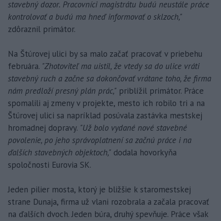
stavebný dozor. Pracovníci magistrátu budú neustále práce
kontrolovať a budú ma hneď informovať o sklzoch,"
zdôraznil primátor.
Na Štúrovej ulici by sa malo začať pracovať v priebehu
februára.
"Zhotoviteľ ma uistil, že vtedy sa do ulice vráti
stavebný ruch a začne sa dokončovať vrátane toho, že firma
nám predloží presný plán prác,"
priblížil primátor. Práce
spomalili aj zmeny v projekte, mesto ich robilo tri a na
Štúrovej ulici sa napríklad posúvala zastávka mestskej
hromadnej dopravy.
"Už bolo vydané nové stavebné
povolenie, po jeho správoplatnení sa začnú práce i na
ďalších stavebných objektoch,"
dodala hovorkyňa
spoločnosti Eurovia SK.
Jeden pilier mosta, ktorý je bližšie k staromestskej
strane Dunaja, firma už vlani rozobrala a začala pracovať
na ďalších dvoch. Jeden búra, druhý spevňuje. Práce však