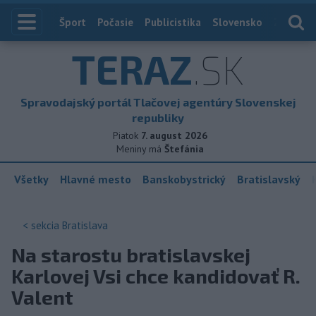
Index
Šport
Počasie
Publicistika
Slovensko
Zahranič
TERAZ
.SK
Spravodajský portál Tlačovej agentúry Slovenskej
republiky
Piatok
7. august 2026
Meniny má
Štefánia
Všetky
Hlavné mesto
Banskobystrický
Bratislavský
< sekcia
Bratislava
Na starostu bratislavskej
Karlovej Vsi chce kandidovať R.
Valent