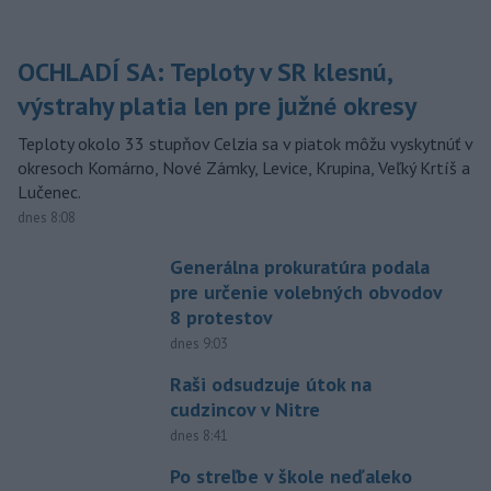
OCHLADÍ SA: Teploty v SR klesnú,
výstrahy platia len pre južné okresy
Teploty okolo 33 stupňov Celzia sa v piatok môžu vyskytnúť v
okresoch Komárno, Nové Zámky, Levice, Krupina, Veľký Krtíš a
Lučenec.
dnes 8:08
Generálna prokuratúra podala
pre určenie volebných obvodov
8 protestov
dnes 9:03
Raši odsudzuje útok na
cudzincov v Nitre
dnes 8:41
Po streľbe v škole neďaleko