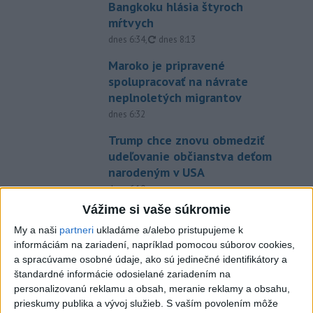
Bangkoku hlásia štyroch
mŕtvych
aktualizované
dnes 6:34
,
dnes 8:13
Maroko je pripravené
spolupracovať na návrate
neplnoletých migrantov
dnes 6:32
Trump chce znovu obmedziť
udeľovanie občianstva deťom
narodeným v USA
dnes 6:10
Vážime si vaše súkromie
V Argentíne protestovali proti
návrhu zákona o súkromnom
My a naši
partneri
ukladáme a/alebo pristupujeme k
informáciám na zariadení, napríklad pomocou súborov cookies,
vlastníctve
a spracúvame osobné údaje, ako sú jedinečné identifikátory a
dnes 8:17
štandardné informácie odosielané zariadením na
V prípade zmiznutia študentov
personalizovanú reklamu a obsah, meranie reklamy a obsahu,
prieskumy publika a vývoj služieb.
S vaším povolením môže
v Mexiku zatkli bývalého