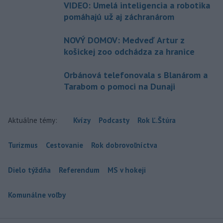
VIDEO: Umelá inteligencia a robotika
pomáhajú už aj záchranárom
NOVÝ DOMOV: Medveď Artur z
košickej zoo odchádza za hranice
Orbánová telefonovala s Blanárom a
Tarabom o pomoci na Dunaji
Aktuálne témy:
Kvízy
Podcasty
Rok Ľ.Štúra
Turizmus
Cestovanie
Rok dobrovoľníctva
Dielo týždňa
Referendum
MS v hokeji
Komunálne voľby