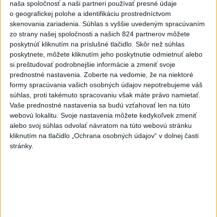
naša spoločnosť a naši partneri používať presné údaje
guvernéra
o geografickej polohe a identifikáciu prostredníctvom
dnes 6:22
skenovania zariadenia. Súhlas s vyššie uvedeným spracúvaním
zo strany našej spoločnosti a našich 824 partnerov môžete
Afrika jednomyseľne podporila
poskytnúť kliknutím na príslušné tlačidlo. Skôr než súhlas
Infantina, víta ospravedlnenie
poskytnete, môžete kliknutím jeho poskytnutie odmietnuť alebo
FIFA
si preštudovať podrobnejšie informácie a zmeniť svoje
dnes 6:18
prednostné nastavenia.
Zoberte na vedomie, že na niektoré
formy spracúvania vašich osobných údajov nepotrebujeme váš
Machata šiesty na stovke,
súhlas, proti takémuto spracovaniu však máte právo namietať.
Gymerská postúpila do finále
Vaše prednostné nastavenia sa budú vzťahovať len na túto
na 400 m
webovú lokalitu. Svoje nastavenia môžete kedykoľvek zmeniť
aktualizované
dnes 6:08
,
dnes 7:08
alebo svoj súhlas odvolať návratom na túto webovú stránku
kliknutím na tlačidlo „Ochrana osobných údajov“ v dolnej časti
Práve teraz
stránky.
-
Generálna prokuratúra SR podala v súvislosti s určením
09:01
volebných
obvodov celkovo osem protestov prokurátora, a to proti
piatim uzneseniam mestských zastupiteľstiev a trom uzneseniam
zastupiteľstiev samosprávnych krajov.
Viac