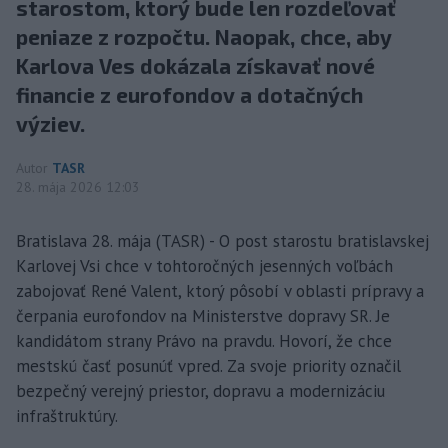
starostom, ktorý bude len rozdeľovať
peniaze z rozpočtu. Naopak, chce, aby
Karlova Ves dokázala získavať nové
financie z eurofondov a dotačných
výziev.
Autor
TASR
28. mája 2026 12:03
Bratislava 28. mája (TASR) - O post starostu bratislavskej
Karlovej Vsi chce v tohtoročných jesenných voľbách
zabojovať René Valent, ktorý pôsobí v oblasti prípravy a
čerpania eurofondov na Ministerstve dopravy SR. Je
kandidátom strany Právo na pravdu. Hovorí, že chce
mestskú časť posunúť vpred. Za svoje priority označil
bezpečný verejný priestor, dopravu a modernizáciu
infraštruktúry.