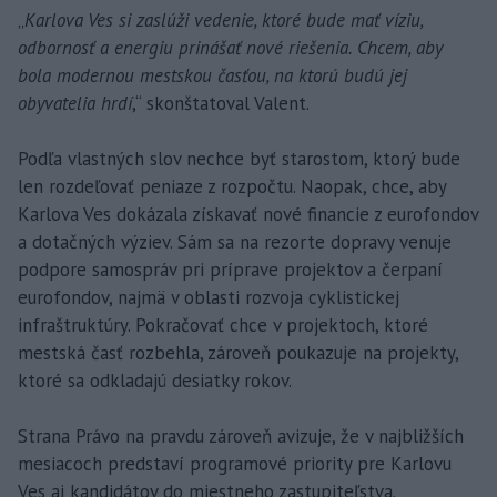
„
Karlova Ves si zaslúži vedenie, ktoré bude mať víziu,
odbornosť a energiu prinášať nové riešenia. Chcem, aby
bola modernou mestskou časťou, na ktorú budú jej
obyvatelia hrdí
,“ skonštatoval Valent.
Podľa vlastných slov nechce byť starostom, ktorý bude
len rozdeľovať peniaze z rozpočtu. Naopak, chce, aby
Karlova Ves dokázala získavať nové financie z eurofondov
a dotačných výziev. Sám sa na rezorte dopravy venuje
podpore samospráv pri príprave projektov a čerpaní
eurofondov, najmä v oblasti rozvoja cyklistickej
infraštruktúry. Pokračovať chce v projektoch, ktoré
mestská časť rozbehla, zároveň poukazuje na projekty,
ktoré sa odkladajú desiatky rokov.
Strana Právo na pravdu zároveň avizuje, že v najbližších
mesiacoch predstaví programové priority pre Karlovu
Ves aj kandidátov do miestneho zastupiteľstva.