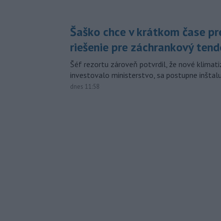
Šaško chce v krátkom čase pr
riešenie pre záchrankový tend
Šéf rezortu zároveň potvrdil, že nové klimati
investovalo ministerstvo, sa postupne inštal
dnes 11:58