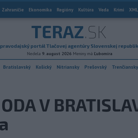
Zahraničie
Ekonomika
Regióny
Kultúra
Veda
Krimi
XML
TERAZ
.SK
pravodajský portál Tlačovej agentúry Slovenskej republi
Nedela
9. august 2026
Meniny má
Ľubomíra
Bratislavský
Košický
Nitriansky
Prešovský
Trenčiansk
DA V BRATISLAVE
ia