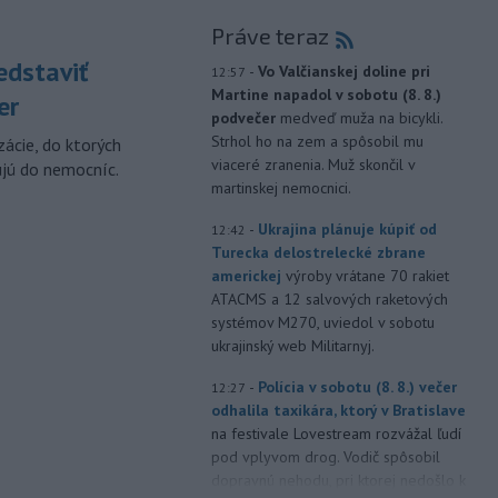
Práve teraz
edstaviť
-
Vo Valčianskej doline pri
12:57
Martine napadol v sobotu (8. 8.)
er
podvečer
medveď muža na bicykli.
Strhol ho na zem a spôsobil mu
zácie, do ktorých
viaceré zranenia. Muž skončil v
ujú do nemocníc.
martinskej nemocnici.
-
Ukrajina plánuje kúpiť od
12:42
Turecka delostrelecké zbrane
americkej
výroby vrátane 70 rakiet
ATACMS a 12 salvových raketových
systémov M270, uviedol v sobotu
ukrajinský web Militarnyj.
-
Polícia v sobotu (8. 8.) večer
12:27
odhalila taxikára, ktorý v Bratislave
na festivale Lovestream rozvážal ľudí
pod vplyvom drog. Vodič spôsobil
dopravnú nehodu, pri ktorej nedošlo k