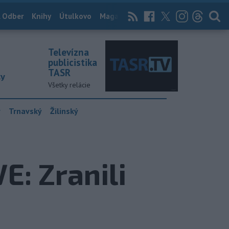
 Odber
Knihy
Útulkovo
Magazín
News Now
Archív
TASR
Televízna
publicistika
TASR
ky
Všetky relácie
y
Trnavský
Žilinský
: Zranili