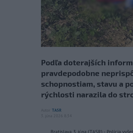
Podľa doterajších inform
pravdepodobne neprispôs
schopnostiam, stavu a p
rýchlosti narazila do st
Autor
TASR
3. júna 2026 8:34
Bratislava 3. júna (TASR) - Polícia vyš