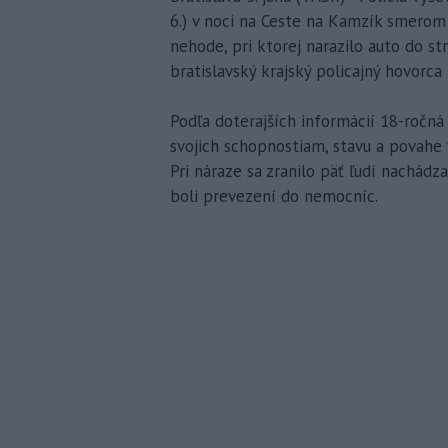
6.) v noci na Ceste na Kamzík smerom
nehode, pri ktorej narazilo auto do st
bratislavský krajský policajný hovorca 
Podľa doterajších informácií 18-ročn
svojich schopnostiam, stavu a povahe 
Pri náraze sa zranilo päť ľudí nachádz
boli prevezení do nemocníc.