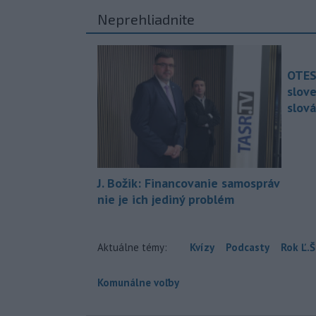
Neprehliadnite
OTES
slov
slová
J. Božik: Financovanie samospráv
nie je ich jediný problém
Aktuálne témy:
Kvízy
Podcasty
Rok Ľ.Š
Komunálne voľby