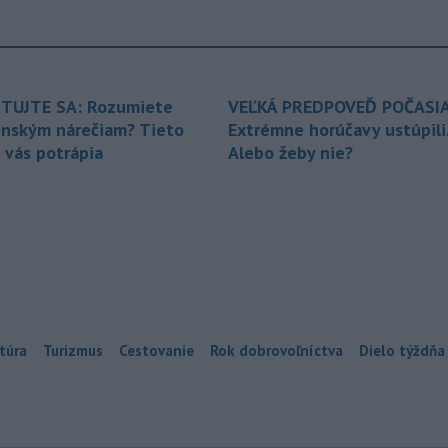
TUJTE SA: Rozumiete
VEĽKÁ PREDPOVEĎ POČASIA
enským nárečiam? Tieto
Extrémne horúčavy ustúpili
 vás potrápia
Alebo žeby nie?
túra
Turizmus
Cestovanie
Rok dobrovoľníctva
Dielo týždňa