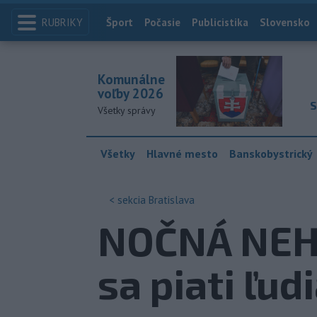
RUBRIKY
Index
Šport
Počasie
Publicistika
Slovensko
Komunálne
voľby 2026
S
Všetky správy
Všetky
Hlavné mesto
Banskobystrický
< sekcia
Bratislava
NOČNÁ NEHO
sa piati ľud