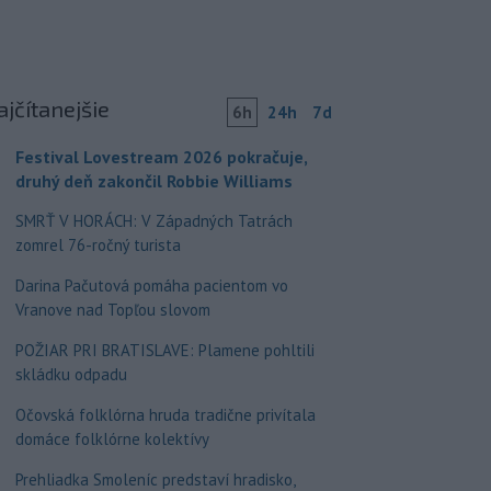
ajčítanejšie
6h
24h
7d
Festival Lovestream 2026 pokračuje,
druhý deň zakončil Robbie Williams
SMRŤ V HORÁCH: V Západných Tatrách
zomrel 76-ročný turista
Darina Pačutová pomáha pacientom vo
Vranove nad Topľou slovom
POŽIAR PRI BRATISLAVE: Plamene pohltili
skládku odpadu
Očovská folklórna hruda tradične privítala
domáce folklórne kolektívy
Prehliadka Smoleníc predstaví hradisko,