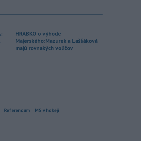
:
HRABKO o výhode
.
Majerského:Mazurek a Laššáková
majú rovnakých voličov
Referendum
MS v hokeji