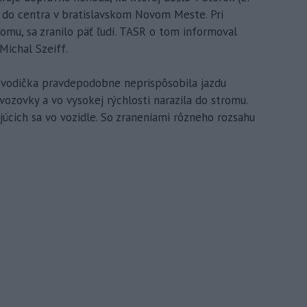
 do centra v bratislavskom Novom Meste. Pri
romu, sa zranilo päť ľudí. TASR o tom informoval
Michal Szeiff.
á vodička pravdepodobne neprispôsobila jazdu
vozovky a vo vysokej rýchlosti narazila do stromu.
ajúcich sa vo vozidle. So zraneniami rôzneho rozsahu