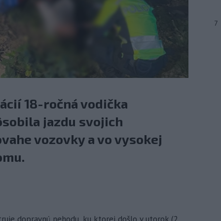
7
ácií 18-ročná vodička
obila jazdu svojich
ovahe vozovky a vo vysokej
romu.
etruje dopravnú nehodu, ku ktorej došlo v utorok (2.