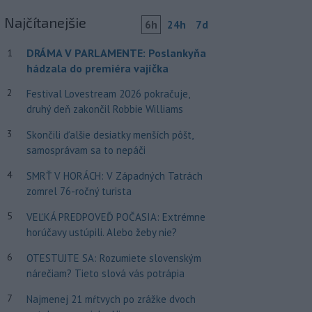
Najčítanejšie
6h
24h
7d
DRÁMA V PARLAMENTE: Poslankyňa
1
hádzala do premiéra vajíčka
2
Festival Lovestream 2026 pokračuje,
druhý deň zakončil Robbie Williams
3
Skončili ďalšie desiatky menších pôšt,
samosprávam sa to nepáči
4
SMRŤ V HORÁCH: V Západných Tatrách
zomrel 76-ročný turista
5
VEĽKÁ PREDPOVEĎ POČASIA: Extrémne
horúčavy ustúpili. Alebo žeby nie?
6
OTESTUJTE SA: Rozumiete slovenským
nárečiam? Tieto slová vás potrápia
7
Najmenej 21 mŕtvych po zrážke dvoch