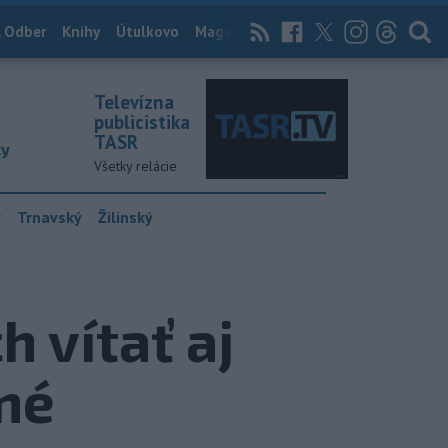
 Odber
Knihy
Útulkovo
Magazín
News Now
Archív
TASR
Televízna
publicistika
TASR
ky
Všetky relácie
y
Trnavský
Žilinský
 vítať aj
ené