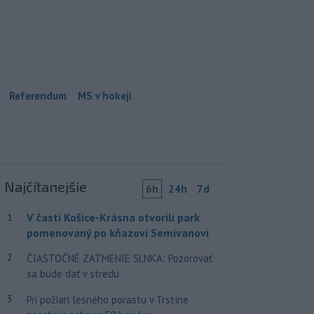
Referendum
MS v hokeji
Najčítanejšie
6h
24h
7d
V časti Košice-Krásna otvorili park
1
pomenovaný po kňazovi Semivanovi
2
ČIASTOČNÉ ZATMENIE SLNKA: Pozorovať
sa bude dať v stredu
3
Pri požiari lesného porastu v Trstíne