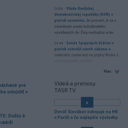
-
Vláda Konžskej
20:01
demokratickej republiky (KDR) v
piatok oznámila,
že preverí, či sa v
zásielkach oxidu kobaltnatého
vyvážaných do Číny nachádza urán.
-
Senát Spojených štátov v
19:49
piatok schválil návrh zákona o
sankciách zameraný na príjmy Ruska z
energetického sektora.
Viac
-
Slovenská polícia prispela k
16:08
objasneniu prípadu prevádzačstva,
Videá a prenosy
ktorý sa podarilo ukončiť
 páchané pre
TASR TV
právoplatným odsúdením páchateľa v
eba odsúdiť v
Maďarsku.
-
Piatkový požiar v
15:21
Deväť Slovákov zabojuje na ME
bratislavskej rafinérii Slovnaft je
E: Došlo k
v Paríži o čo najlepšie výsledky
pod kontrolou.
Príčina jeho vzniku
nádrží
bude predmetom vyšetrovania. Pre