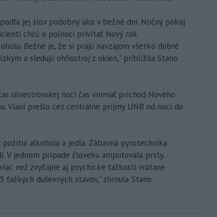
podľa jej slov podobný ako v bežné dni. Nočný pokoj
cienti chcú o polnoci privítať Nový rok.
oholu. Bežné je, že si prajú navzájom všetko dobré
ízkym a sledujú ohňostroj z okien," priblížila Stano
as silvestrovskej noci čas vnímať príchod Nového
bu. Vlani prešlo cez centrálne príjmy UNB od noci do
z požitia alkoholu a jedla. Zábavná pyrotechnika
dí. V jednom prípade človeku amputovala prsty.
 viac než zvyčajne aj psychické ťažkosti vrátane
5 ťažkých duševných stavov," zhrnula Stano