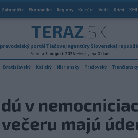
Zahraničie
Ekonomika
Regióny
Kultúra
Veda
Krimi
XML
TERAZ
.SK
pravodajský portál Tlačovej agentúry Slovenskej republi
Sobota
8. august 2026
Meniny má
Oskar
Bratislavský
Košický
Nitriansky
Prešovský
Trenčiansk
dú v nemocniciach
a večeru majú úd