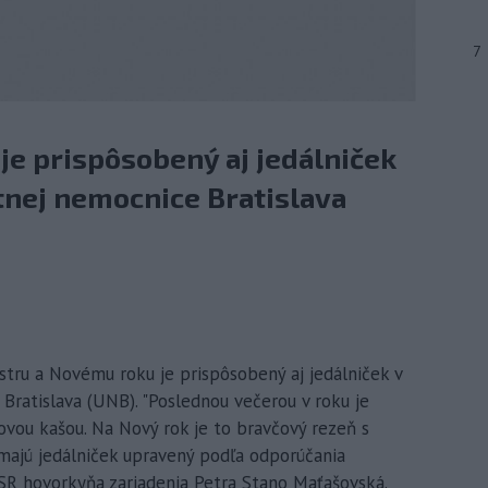
7
je prispôsobený aj jedálniček
tnej nemocnice Bratislava
estru a Novému roku je prispôsobený aj jedálniček v
Bratislava (UNB). "Poslednou večerou v roku je
ou kašou. Na Nový rok je to bravčový rezeň s
u majú jedálniček upravený podľa odporúčania
TASR hovorkyňa zariadenia Petra Stano Maťašovská.