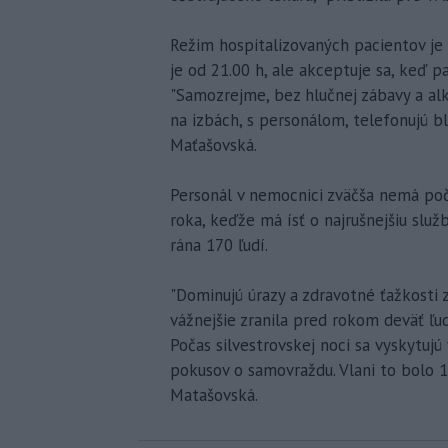
Režim hospitalizovaných pacientov je 
je od 21.00 h, ale akceptuje sa, keď pa
"Samozrejme, bez hlučnej zábavy a alk
na izbách, s personálom, telefonujú bl
Maťašovská.
Personál v nemocnici zväčša nemá poč
roka, keďže má ísť o najrušnejšiu služ
rána 170 ľudí.
"Dominujú úrazy a zdravotné ťažkosti 
vážnejšie zranila pred rokom deväť ľu
Počas silvestrovskej noci sa vyskytujú
pokusov o samovraždu. Vlani to bolo 1
Matašovská.