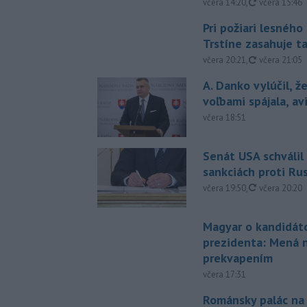
aktualizovan
včera 14:20
,
včera 15:46
Pri požiari lesného
Trstíne zasahuje t
aktualizovan
včera 20:21
,
včera 21:05
A. Danko vylúčil, ž
voľbami spájala, a
včera 18:51
Senát USA schválil
sankciách proti Ru
aktualizovan
včera 19:50
,
včera 20:20
Magyar o kandidát
prezidenta: Mená 
prekvapením
včera 17:31
Románsky palác na