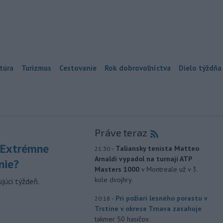
túra
Turizmus
Cestovanie
Rok dobrovoľníctva
Dielo týždňa
Práve teraz
 Extrémne
-
Taliansky tenista Matteo
21:30
Arnaldi vypadol na turnaji ATP
nie?
Masters 1000
v Montreale už v 3.
kole dvojhry.
júci týždeň.
-
Pri požiari lesného porastu v
20:18
Trstíne v okrese Trnava zasahuje
takmer 50 hasičov.