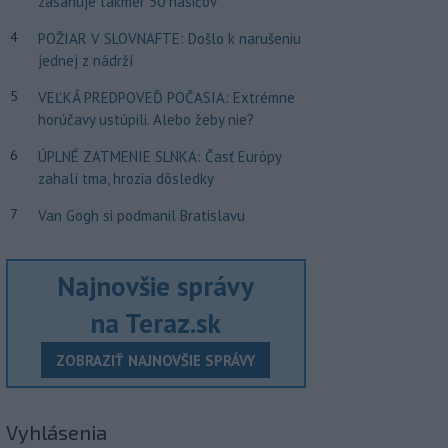
zasahuje takmer 50 hasičov
4
POŽIAR V SLOVNAFTE: Došlo k narušeniu
jednej z nádrží
5
VEĽKÁ PREDPOVEĎ POČASIA: Extrémne
horúčavy ustúpili. Alebo žeby nie?
6
ÚPLNÉ ZATMENIE SLNKA: Časť Európy
zahalí tma, hrozia dôsledky
7
Van Gogh si podmanil Bratislavu
Najnovšie správy
na Teraz.sk
ZOBRAZIŤ NAJNOVŠIE SPRÁVY
Vyhlásenia