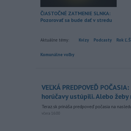
ČIASTOČNÉ ZATMENIE SLNKA:
Pozorovať sa bude dať v stredu
Aktuálne témy:
Kvízy
Podcasty
Rok Ľ.Š
Komunálne voľby
VEĽKÁ PREDPOVEĎ POČASIA:
horúčavy ustúpili. Alebo žeby 
Teraz.sk prináša predpoveď počasia na nasledu
včera 16:00