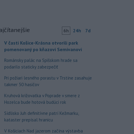
ajčítanejšie
6h
24h
7d
V časti Košice-Krásna otvorili park
pomenovaný po kňazovi Semivanovi
Románsky palác na Spišskom hrade sa
podarilo staticky zabezpečiť
Pri požiari lesného porastu v Trstíne zasahuje
takmer 50 hasičov
Kruhová križovatka v Poprade v smere z
Hozelca bude hotová budúci rok
Sídlisko Juh definitívne patrí Kežmarku,
kataster prepísal hranicu
V Košiciach Nad jazerom začína výstavba