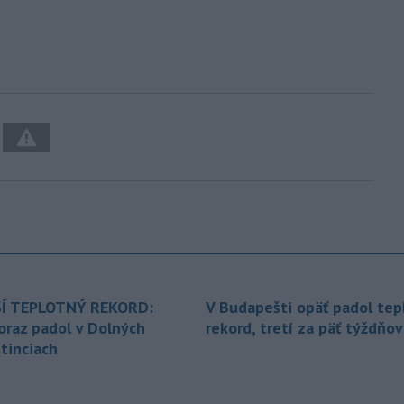
Í TEPLOTNÝ REKORD:
V Budapešti opäť padol tep
oraz padol v Dolných
rekord, tretí za päť týždňov
tinciach