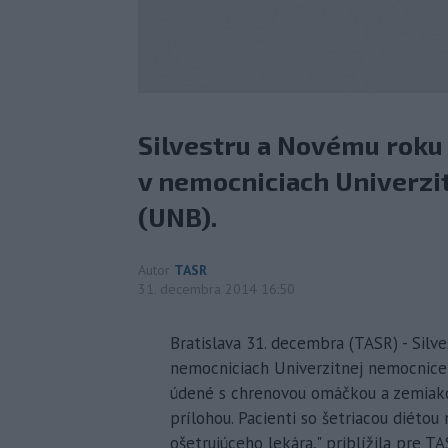
Silvestru a Novému roku 
v nemocniciach Univerzi
(UNB).
Autor
TASR
31. decembra 2014 16:50
Bratislava 31. decembra (TASR) - Silv
nemocniciach Univerzitnej nemocnice 
údené s chrenovou omáčkou a zemiakov
prílohou. Pacienti so šetriacou diéto
ošetrujúceho lekára," priblížila pre 