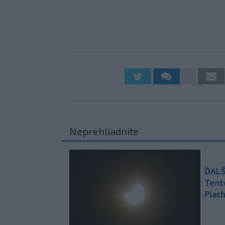
Neprehliadnite
ĎALŠ
Tent
Plach