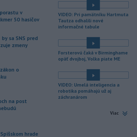
é
TASR to potvrdil hovorca rafinérie
Anton Molnár.
 porastu v
VIDEO: Pri pamätníku Hartmuta
akmer 50 hasičov
-
Ministerstvo kultúry (MK) SR
Tautza odhalili nové
15:17
upraví verziu opatrenia o
informačné tabule
é
podrobnostiach poskytovania dotácií v
e by sa SNS pred
pôsobnosti rezortu.
vizuje zmeny
-
V bratislavskej rafinérii
14:17
Forsterovú čaká v Birminghame
Slovnaft horí uskladnený ropný
opäť dvojboj, Volka piate ME
produkt.
TASR o tom informovala
 zákon o
rafinéria s tým, že obyvateľom nehrozí
sku
nebezpečenstvo.
é
VIDEO: Umelá inteligencia a
-
Jedným zo zdravotných rizík
13:50
robotika pomáhajú už aj
na festivale môže byť vyššia
záchranárom
och na post
úroveň
hluku. Je preto dobré držať sa
ďalej od reproduktorov, používať
nebudú
Viac
chrániče sluchu či dodržiavať
prestávky.
-
Podporu kandidatúre
12:49
 Spišskom hrade