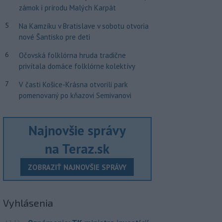
zámok i prírodu Malých Karpát
5
Na Kamzíku v Bratislave v sobotu otvoria
nové Šantisko pre deti
6
Očovská folklórna hruda tradične
privítala domáce folklórne kolektívy
7
V časti Košice-Krásna otvorili park
pomenovaný po kňazovi Semivanovi
Najnovšie správy
na Teraz.sk
ZOBRAZIŤ NAJNOVŠIE SPRÁVY
Vyhlásenia