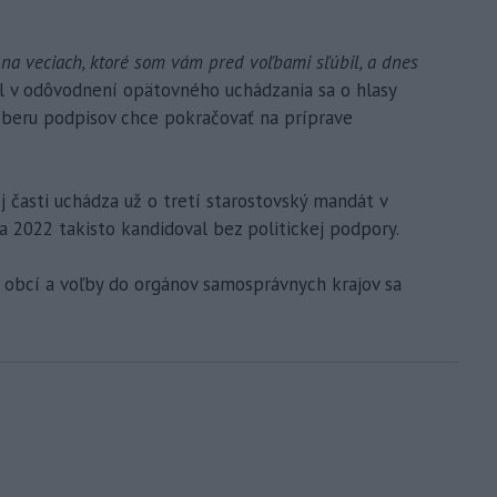
na veciach, ktoré som vám pred voľbami sľúbil, a dnes
l v odôvodnení opätovného uchádzania sa o hlasy
 zberu podpisov chce pokračovať na príprave
j časti uchádza už o tretí starostovský mandát v
 a 2022 takisto kandidoval bez politickej podpory.
obcí a voľby do orgánov samosprávnych krajov sa