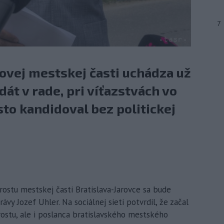
7
covej mestskej časti uchádza už
át v rade, pri víťazstvách vo
sto kandidoval bez politickej
arostu mestskej časti Bratislava-Jarovce sa bude
vy Jozef Uhler. Na sociálnej sieti potvrdil, že začal
rostu, ale i poslanca bratislavského mestského