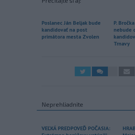
Prečítajte si aj:
Poslanec Ján Beljak bude
P. Bročka
kandidovať na post
nebude 
primátora mesta Zvolen
kandidov
Trnavy
Neprehliadnite
VEĽKÁ PREDPOVEĎ POČASIA:
HRAB