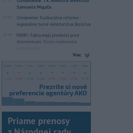
Oznámenie: TK ministra investícií
17:32
Samuela Migaľa
17:17
Oznámenie: Kurikurálna reforma -
regionálne turné ministerstva školstva
15:09
MIRRI: Fakty majú prednosť pred
domnienkami. Výzvu realizovala
samostatná...
Viac
Priame prenosy
z Národnej rady