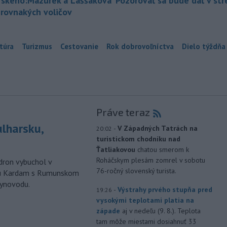
rského:Mazurek a Laššáková
Pozorovať sa bude dať v st
 rovnakých voličov
túra
Turizmus
Cestovanie
Rok dobrovoľníctva
Dielo týždňa
Práve teraz
ulharsku,
-
V Západných Tatrách na
20:02
turistickom chodníku nad
Ťatliakovou
chatou smerom k
Roháčskym plesám zomrel v sobotu
ron vybuchol v
76-ročný slovenský turista.
odu Kardam s Rumunskom
lynovodu.
-
Výstrahy prvého stupňa pred
19:26
vysokými teplotami platia na
západe
aj v nedeľu (9. 8.). Teplota
tam môže miestami dosiahnuť 33