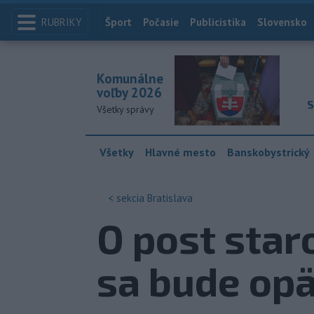
RUBRIKY
Index
Šport
Počasie
Publicistika
Slovensko
Komunálne
voľby 2026
S
Všetky správy
Všetky
Hlavné mesto
Banskobystrický
< sekcia
Bratislava
O post star
sa bude opä