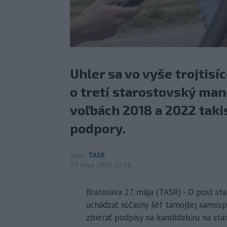
Uhler sa vo vyše trojtisí
o tretí starostovský mand
voľbách 2018 a 2022 taki
podpory.
Autor
TASR
27. mája 2026 12:36
Bratislava 27. mája (TASR) - O post st
uchádzať súčasný šéf tamojšej samosprá
zbierať podpisy na kandidatúru na sta