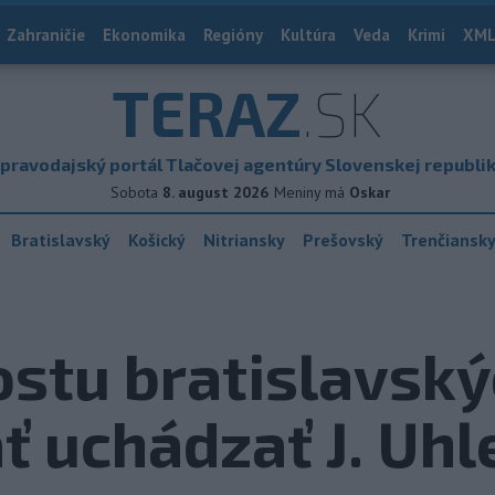
Zahraničie
Ekonomika
Regióny
Kultúra
Veda
Krimi
XML
TERAZ
.SK
pravodajský portál Tlačovej agentúry Slovenskej republi
Sobota
8. august 2026
Meniny má
Oskar
Bratislavský
Košický
Nitriansky
Prešovský
Trenčiansk
ostu bratislavský
ť uchádzať J. Uhl