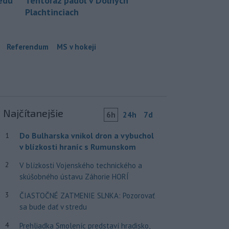
redu
Tentoraz padol v Dolných
Plachtinciach
Referendum
MS v hokeji
Najčítanejšie
6h
24h
7d
Do Bulharska vnikol dron a vybuchol
1
v blízkosti hraníc s Rumunskom
2
V blízkosti Vojenského technického a
skúšobného ústavu Záhorie HORÍ
3
ČIASTOČNÉ ZATMENIE SLNKA: Pozorovať
sa bude dať v stredu
4
Prehliadka Smoleníc predstaví hradisko,