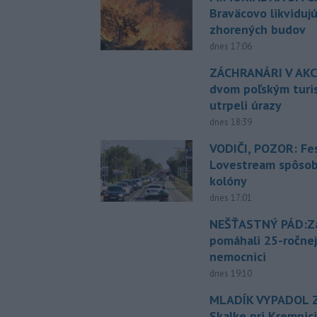
Braväcovo likviduj
zhorených budov
dnes 17:06
ZÁCHRANÁRI V AKCI
dvom poľským turi
utrpeli úrazy
dnes 18:39
VODIČI, POZOR: Fes
Lovestream spôsobu
kolóny
dnes 17:01
NEŠŤASTNÝ PÁD:Zá
pomáhali 25-ročnej
nemocnici
dnes 19:10
MLADÍK VYPADOL Z
Skalke pri Kremnic