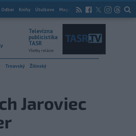
 Odber
Knihy
Útulkovo
Magazín
News Now
Archív
TASR
Televízna
publicistika
TASR
ky
Všetky relácie
y
Trnavský
Žilinský
ch Jaroviec
er