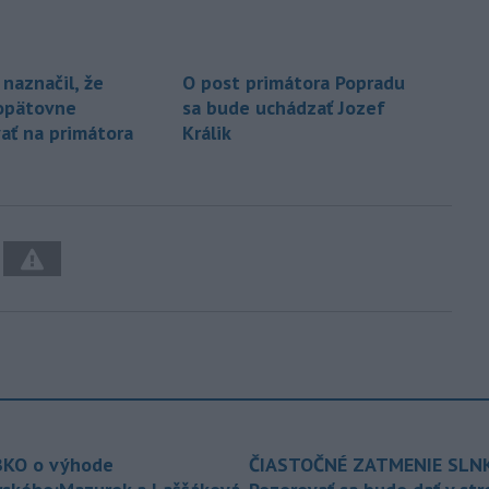
 naznačil, že
O post primátora Popradu
opätovne
sa bude uchádzať Jozef
ať na primátora
Králik
KO o výhode
ČIASTOČNÉ ZATMENIE SLN