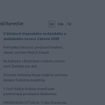
ajčítanejšie
6h
24h
7d
V blízkosti Vojenského technického a
skúšobného ústavu Záhorie HORÍ
Prehliadka Smoleníc predstaví hradisko,
zámok i prírodu Malých Karpát
Na Kamzíku v Bratislave v sobotu otvoria
nové Šantisko pre deti
Očovská folklórna hruda tradične privítala
domáce folklórne kolektívy
V časti Košice-Krásna otvorili park
pomenovaný po kňazovi Semivanovi
MIMORIADNA SITUÁCIA: V obci Braväcovo