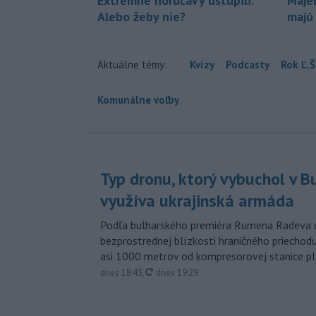
Extrémne horúčavy ustúpili.
Maje
Alebo žeby nie?
majú
Aktuálne témy:
Kvízy
Podcasty
Rok Ľ.Š
Komunálne voľby
Typ dronu, ktorý vybuchol v B
využíva ukrajinská armáda
Podľa bulharského premiéra Rumena Radeva d
bezprostrednej blízkosti hraničného priech
asi 1000 metrov od kompresorovej stanice p
aktualizované
dnes 18:43
,
dnes 19:29