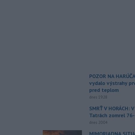
POZOR NA HARÚČA
vydalo výstrahy p
pred teplom
dnes 19:28
SMRŤ V HORÁCH: V
Tatrách zomrel 76-
dnes 20:04
MIMORIADNA SITUÁ