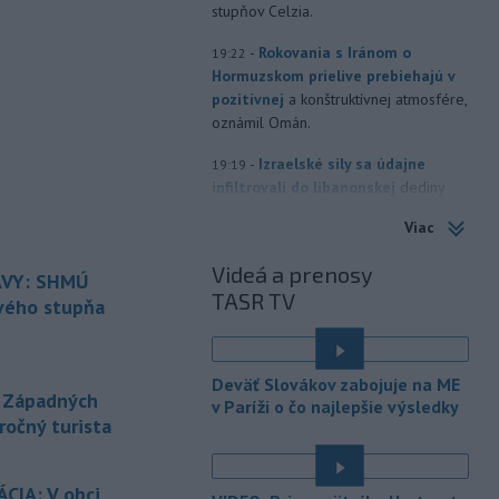
stupňov Celzia.
-
Rokovania s Iránom o
19:22
Hormuzskom prielive prebiehajú v
pozitívnej
a konštruktívnej atmosfére,
oznámil Omán.
-
Izraelské sily sa údajne
19:19
infiltrovali do libanonskej
dediny
Zawtar al-Gharbíja a vybudovali tam
Viac
val. Dedina je súčasťou tzv. pilotných
zón, izraelská armáda sa z nej v júli
Videá a prenosy
VY: SHMÚ
stiahla a kontrolu prevzala libanonská
TASR TV
armáda.
rvého stupňa
-
Building Information
19:17
Modeling) už nie je vízia
Deväť Slovákov zabojuje na ME
budúcnosti, ale zásadne
mení
 Západných
v Paríži o čo najlepšie výsledky
spôsob navrhovania, koordinovania aj
ročný turista
stavania.
-
Horskí záchranári z
19:07
CIA: V obci