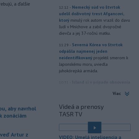
ebujú, a ďalšie
-
Nemecký súd vo štvrtok
12:12
udelil doživotný trest Afgancovi,
ktorý
minulý rok autom vrazil do davu
ľudí v Mníchove a zabil dvojročné
dievča a jej 37-ročnú matku.
-
Severná Kórea vo štvrtok
11:29
odpálila najmenej jeden
neidentifikovaný
projektil smerom k
Japonskému moru, uviedla
juhokórejská armáda.
-
Island si v prípade obnovenia
10:31
rokovaní o vstupe do Európskej
Viac
únie chce zachovať suverénnu
kontrolu nad všetkým rybolovom.
Videá a prenosy
bu, aby navrhol
TASR TV
-
Väčšina Poliakov po roku vo
09:52
 k zonáciám
funkcii hodnotí pôsobenie
prezidenta Karola Nawrockého
pozitívne.
eď Artur z
VIDEO: Umelá inteligencia a