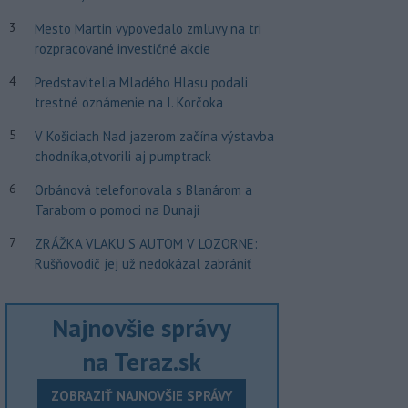
3
Mesto Martin vypovedalo zmluvy na tri
rozpracované investičné akcie
4
Predstavitelia Mladého Hlasu podali
trestné oznámenie na I. Korčoka
5
V Košiciach Nad jazerom začína výstavba
chodníka,otvorili aj pumptrack
6
Orbánová telefonovala s Blanárom a
Tarabom o pomoci na Dunaji
7
ZRÁŽKA VLAKU S AUTOM V LOZORNE:
Rušňovodič jej už nedokázal zabrániť
Najnovšie správy
na Teraz.sk
ZOBRAZIŤ NAJNOVŠIE SPRÁVY