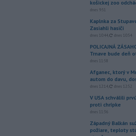
košickej zoo odchá
dnes 9:51
Kaplnka za Stupavo
Zasiahli hasiči
aktualizovan
dnes 10:44
,
dnes 10:54
POLICAJNÁ ZÁSAHO
Trnave bude deň o
dnes 11:58
Afganec, ktorý v M
autom do davu, do
aktualizovan
dnes 12:14
,
dnes 12:52
V USA schválili pr
proti chrípke
dnes 11:36
Západný Balkán suž
požiare, teploty st