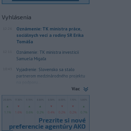
Vyhlásenia
Oznámenie: TK ministra práce,
12:26
sociálnych vecí a rodiny SR Erika
Tomáša
12:11
Oznámenie: TK ministra investícií
Samuela Migaľa
10:43
Vyjadrenie: Slovensko sa stalo
partnerom medzinárodného projektu
na podporu...
Viac