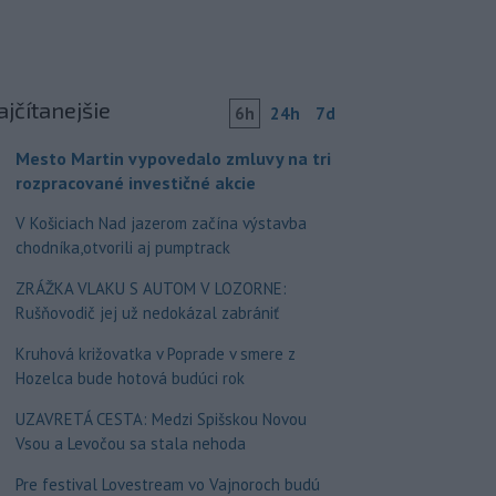
ajčítanejšie
6h
24h
7d
Mesto Martin vypovedalo zmluvy na tri
rozpracované investičné akcie
V Košiciach Nad jazerom začína výstavba
chodníka,otvorili aj pumptrack
ZRÁŽKA VLAKU S AUTOM V LOZORNE:
Rušňovodič jej už nedokázal zabrániť
Kruhová križovatka v Poprade v smere z
Hozelca bude hotová budúci rok
UZAVRETÁ CESTA: Medzi Spišskou Novou
Vsou a Levočou sa stala nehoda
Pre festival Lovestream vo Vajnoroch budú