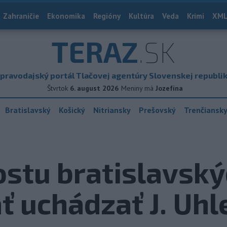
Zahraničie
Ekonomika
Regióny
Kultúra
Veda
Krimi
XML
TERAZ
.SK
pravodajský portál Tlačovej agentúry Slovenskej republi
Štvrtok
6. august 2026
Meniny má
Jozefína
Bratislavský
Košický
Nitriansky
Prešovský
Trenčiansk
ostu bratislavský
ť uchádzať J. Uhl