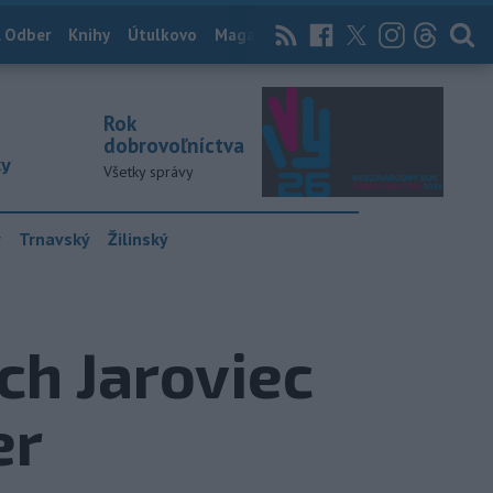
 Odber
Knihy
Útulkovo
Magazín
News Now
Archív
TASR
Rok
dobrovoľníctva
ky
Všetky správy
y
Trnavský
Žilinský
ch Jaroviec
er