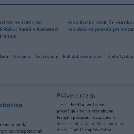
OTNÝ REKORD NA
Filip Kuffa tvrdí, že euroko
ENSKU: Padol v Kamenici
mu dala za pravdu pri zonác
Hronom
túra
Turizmus
Cestovanie
Rok dobrovoľníctva
Dielo týždňa
Práve teraz
robotika
-
Hasiči aj vo štvrtok
12:57
pokračujú v boji s rozsiahlymi
lesnými požiarmi
na západnom
Balkáne, kde v týchto dňoch horúčavy
esie hrudníka,
dosahujú až 40 stupňov Celzia.
árom odtransportovať