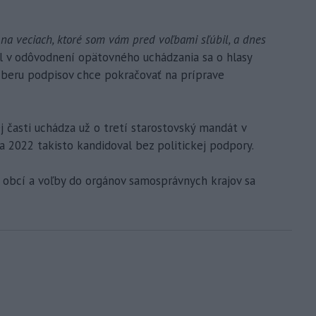
na veciach, ktoré som vám pred voľbami sľúbil, a dnes
l v odôvodnení opätovného uchádzania sa o hlasy
 zberu podpisov chce pokračovať na príprave
j časti uchádza už o tretí starostovský mandát v
 a 2022 takisto kandidoval bez politickej podpory.
obcí a voľby do orgánov samosprávnych krajov sa