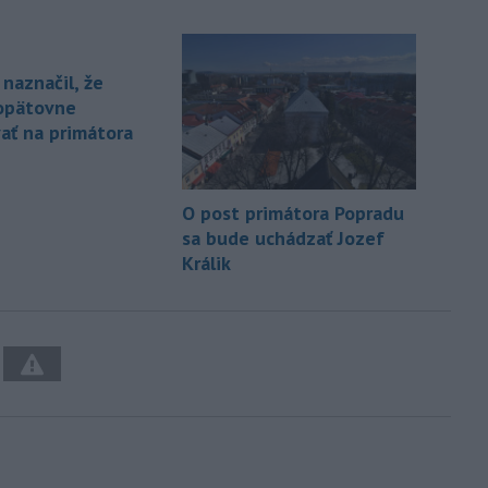
 naznačil, že
opätovne
ať na primátora
O post primátora Popradu
sa bude uchádzať Jozef
Králik