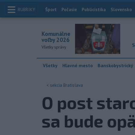
RUBRIKY
Index
Šport
Počasie
Publicistika
Slovensko
Komunálne
voľby 2026
S
Všetky správy
Všetky
Hlavné mesto
Banskobystrický
< sekcia
Bratislava
O post star
sa bude opä