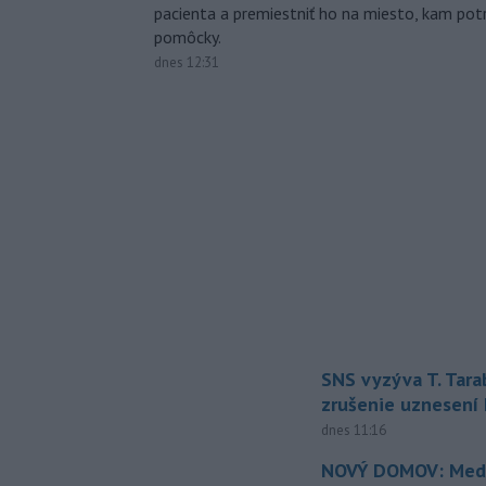
pacienta a premiestniť ho na miesto, kam potr
pomôcky.
dnes 12:31
SNS vyzýva T. Tara
zrušenie uznesení
dnes 11:16
NOVÝ DOMOV: Medv