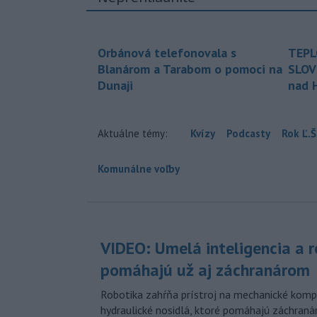
Orbánová telefonovala s
TEPL
Blanárom a Tarabom o pomoci na
SLOV
Dunaji
nad 
Aktuálne témy:
Kvízy
Podcasty
Rok Ľ.Š
Komunálne voľby
VIDEO: Umelá inteligencia a 
pomáhajú už aj záchranárom
Robotika zahŕňa prístroj na mechanické kompr
hydraulické nosidlá, ktoré pomáhajú záchran