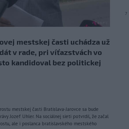
7
covej mestskej časti uchádza už
át v rade, pri víťazstvách vo
sto kandidoval bez politickej
arostu mestskej časti Bratislava-Jarovce sa bude
vy Jozef Uhler. Na sociálnej sieti potvrdil, že začal
rostu, ale i poslanca bratislavského mestského