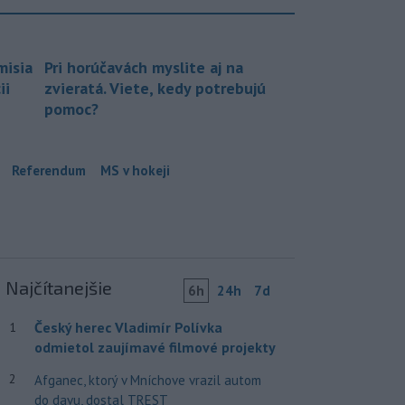
misia
Pri horúčavách myslite aj na
ii
zvieratá. Viete, kedy potrebujú
pomoc?
Referendum
MS v hokeji
Najčítanejšie
6h
24h
7d
Český herec Vladimír Polívka
1
odmietol zaujímavé filmové projekty
2
Afganec, ktorý v Mníchove vrazil autom
do davu, dostal TREST