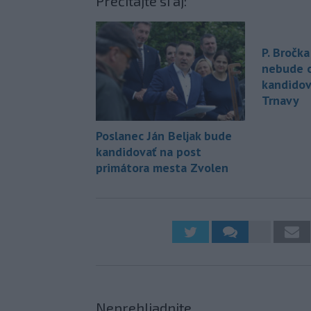
Prečítajte si aj:
P. Bročka
nebude 
kandidov
Trnavy
Poslanec Ján Beljak bude
kandidovať na post
primátora mesta Zvolen
Neprehliadnite