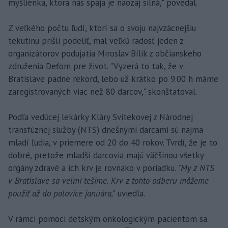
myšlienka, ktorá nás spája je naozaj silná," povedal.
Z veľkého počtu ľudí, ktorí sa o svoju najvzácnejšiu
tekutinu prišli podeliť, mal veľkú radosť jeden z
organizátorov podujatia Miroslav Bílik z občianskeho
združenia Deťom pre život. "Vyzerá to tak, že v
Bratislave padne rekord, lebo už krátko po 9.00 h máme
zaregistrovaných viac než 80 darcov," skonštatoval.
Podľa vedúcej lekárky Kláry Svitekovej z Národnej
transfúznej služby (NTS) dnešnými darcami sú najmä
mladí ľudia, v priemere od 20 do 40 rokov. Tvrdí, že je to
dobré, pretože mladší darcovia majú väčšinou všetky
orgány zdravé a ich krv je rovnako v poriadku.
"My z NTS
v Bratislave sa veľmi tešíme. Krv z tohto odberu môžeme
použiť až do polovice januára,"
uviedla.
V rámci pomoci detským onkologickým pacientom sa