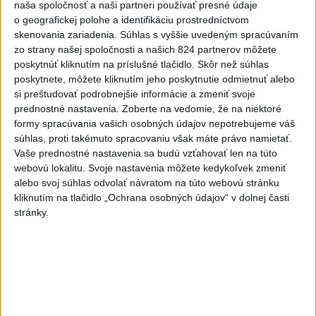
naša spoločnosť a naši partneri používať presné údaje
Aktuálne témy:
Kvízy
Podcasty
Rok Ľ.Štúra
o geografickej polohe a identifikáciu prostredníctvom
skenovania zariadenia. Súhlas s vyššie uvedeným spracúvaním
zo strany našej spoločnosti a našich 824 partnerov môžete
Turizmus
Cestovanie
Rok dobrovoľníctva
poskytnúť kliknutím na príslušné tlačidlo. Skôr než súhlas
poskytnete, môžete kliknutím jeho poskytnutie odmietnuť alebo
Dielo týždňa
Referendum
MS v hokeji
si preštudovať podrobnejšie informácie a zmeniť svoje
prednostné nastavenia.
Zoberte na vedomie, že na niektoré
Komunálne voľby
formy spracúvania vašich osobných údajov nepotrebujeme váš
súhlas, proti takémuto spracovaniu však máte právo namietať.
Vaše prednostné nastavenia sa budú vzťahovať len na túto
webovú lokalitu. Svoje nastavenia môžete kedykoľvek zmeniť
alebo svoj súhlas odvolať návratom na túto webovú stránku
kliknutím na tlačidlo „Ochrana osobných údajov“ v dolnej časti
Filip Kuffa tvrdí, že eurokomisia mu
stránky.
dala za pravdu pri zonácii
Minister životného prostredia Tomáš Taraba (nominant SNS)
sa voči týmto tvrdeniam ohradil s tým, že ide o fabulácie,
ktoré neodzrkadľujú skutkový stav.
včera 22:53