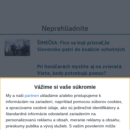
Neprehliadnite
ŠIMEČKA: Fico sa bojí priznať,že
Slovensko patrí do koalície ochotných
Pri horúčavách myslite aj na zvieratá.
Viete, kedy potrebujú pomoc?
ŠTIBRAVÁ: Štvrté miesto v silnej
Vážime si vaše súkromie
svetovej konkurencii je výborné
My a naši
partneri
ukladáme a/alebo pristupujeme k
informáciám na zariadení, napríklad pomocou súborov cookies,
a spracúvame osobné údaje, ako sú jedinečné identifikátory a
Slovensko trápi sucho: V prírode sa
štandardné informácie odosielané zariadením na
prejavuje viacerými spôsobmi
personalizovanú reklamu a obsah, meranie reklamy a obsahu,
prieskumy publika a vývoj služieb.
S vaším povolením môže