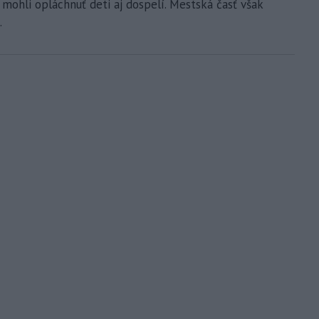
 mohli opláchnuť deti aj dospelí. Mestská časť však
.