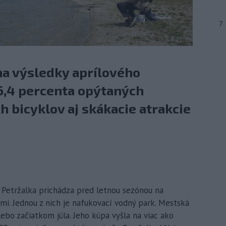
7
na výsledky aprílového
16,4 percenta opýtaných
 bicyklov aj skákacie atrakcie
ká Petržalka prichádza pred letnou sezónou na
i. Jednou z nich je nafukovací vodný park. Mestská
lebo začiatkom júla. Jeho kúpa vyšla na viac ako