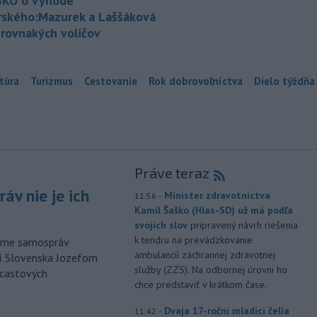
KO o výhode
rského:Mazurek a Laššáková
 rovnakých voličov
túra
Turizmus
Cestovanie
Rok dobrovoľníctva
Dielo týždňa
Práve teraz
áv nie je ich
-
Minister zdravotníctva
11:56
Kamil Šaško (Hlas-SD) už má podľa
svojich slov
pripravený návrh riešenia
k tendru na prevádzkovanie
orme samospráv
ambulancií záchrannej zdravotnej
cí Slovenska Jozefom
služby (ZZS). Na odbornej úrovni ho
dcastových
chce predstaviť v krátkom čase.
-
Dvaja 17-roční mladíci čelia
11:42