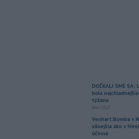
DOČKALI SME SA: U
bola najchladnejši
týždne
dnes 10:27
Venhart:Bomba v N
silnejšia ako v Hir
účinná