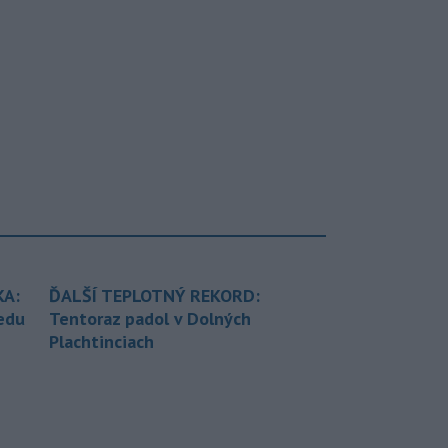
KA:
ĎALŠÍ TEPLOTNÝ REKORD:
redu
Tentoraz padol v Dolných
Plachtinciach