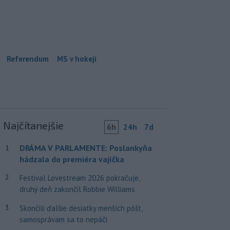
Referendum
MS v hokeji
Najčítanejšie
6h
24h
7d
DRÁMA V PARLAMENTE: Poslankyňa
1
hádzala do premiéra vajíčka
2
Festival Lovestream 2026 pokračuje,
druhý deň zakončil Robbie Williams
3
Skončili ďalšie desiatky menších pôšt,
samosprávam sa to nepáči