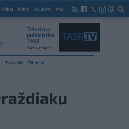
 Odber
Knihy
Útulkovo
Magazín
News Now
Archív
TASR
Televízna
publicistika
TASR
ky
Všetky relácie
y
Trnavský
Žilinský
Draždiaku