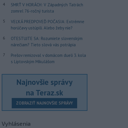
4
SMRŤ V HORÁCH: V Západných Tatrách
zomrel 76-ročný turista
5
VEĽKÁ PREDPOVEĎ POČASIA: Extrémne
horúčavy ustúpili. Alebo žeby nie?
6
OTESTUJTE SA: Rozumiete slovenským
nárečiam? Tieto slová vás potrápia
7
Prešov remizoval v domácom dueli 3. kola
s Liptovským Mikulášom
Najnovšie správy
na Teraz.sk
ZOBRAZIŤ NAJNOVŠIE SPRÁVY
Vyhlásenia