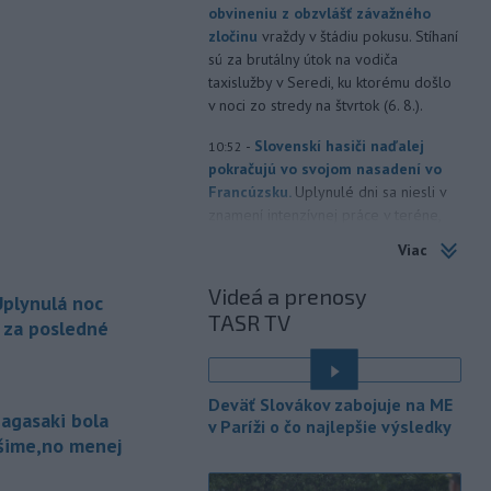
obvineniu z obzvlášť závažného
zločinu
vraždy v štádiu pokusu. Stíhaní
sú za brutálny útok na vodiča
taxislužby v Seredi, ku ktorému došlo
v noci zo stredy na štvrtok (6. 8.).
-
Slovenskí hasiči naďalej
10:52
pokračujú vo svojom nasadení vo
Francúzsku.
Uplynulé dni sa niesli v
znamení intenzívnej práce v teréne,
spolupráce s francúzskymi hasičmi, ale
Viac
aj údržby techniky a potrebnej
regenerácie síl.
Videá a prenosy
plynulá noc
TASR TV
-
Dve lietadlá na letisku
a za posledné
10:34
Sydney (SYD) sa v nedeľu tesne
vyhli zrážke.
Austrálsky úrad pre
bezpečnosť dopravy (ATSB), ktorý bol
Deväť Slovákov zabojuje na ME
o tomto incidente informovaný, začal
agasaki bola
v Paríži o čo najlepšie výsledky
vyšetrovanie.
ošime,no menej
-
Uplynulá noc bola
10:25