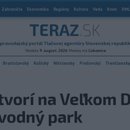
Zahraničie
Ekonomika
Regióny
Kultúra
Veda
Krimi
XML
TERAZ
.SK
pravodajský portál Tlačovej agentúry Slovenskej republi
Nedela
9. august 2026
Meniny má
Ľubomíra
Bratislavský
Košický
Nitriansky
Prešovský
Trenčiansk
tvorí na Veľkom 
 vodný park