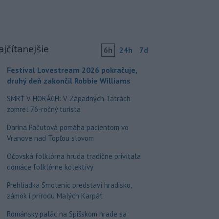
ajčítanejšie
6h
24h
7d
Festival Lovestream 2026 pokračuje,
druhý deň zakončil Robbie Williams
SMRŤ V HORÁCH: V Západných Tatrách
zomrel 76-ročný turista
Darina Pačutová pomáha pacientom vo
Vranove nad Topľou slovom
Očovská folklórna hruda tradične privítala
domáce folklórne kolektívy
Prehliadka Smoleníc predstaví hradisko,
zámok i prírodu Malých Karpát
Románsky palác na Spišskom hrade sa