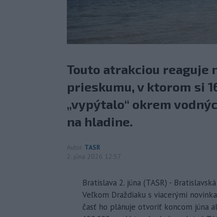
Touto atrakciou reaguje 
prieskumu, v ktorom si 
„vypýtalo“ okrem vodných
na hladine.
Autor
TASR
2. júna 2026 12:57
Bratislava 2. júna (TASR) - Bratislavs
Veľkom Draždiaku s viacerými novinkam
časť ho plánuje otvoriť koncom júna a