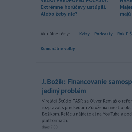
VEĽKÁ PREDPOVEĎ POČASIA:
HRAB
Extrémne horúčavy ustúpili.
Maje
Alebo žeby nie?
majú
Aktuálne témy:
Kvízy
Podcasty
Rok Ľ.Š
Komunálne voľby
J. Božik: Financovanie samospr
jediný problém
V relácii Štúdio TASR sa Oliver Remiaš o ref
rozprával s predsedom Združenia miest a ob
Božikom. Reláciu nájdete aj na YouTube a po
platformách.
dnes 7:00