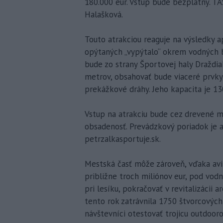
180.000 eur. Vstup bude bezplatný. T
Halašková.
Touto atrakciou reaguje na výsledky a
opýtaných „vypýtalo“ okrem vodných bi
bude zo strany Športovej haly Draždi
metrov, obsahovať bude viaceré prvky,
prekážkové dráhy. Jeho kapacita je 13
Vstup na atrakciu bude cez drevené 
obsadenosť. Prevádzkový poriadok je 
petrzalkasportuje.sk.
Mestská časť môže zároveň, vďaka av
približne troch miliónov eur, pod vodn
pri lesíku, pokračovať v revitalizácii a
tento rok zatrávnila 1750 štvorcovýc
návštevníci otestovať trojicu outdooro