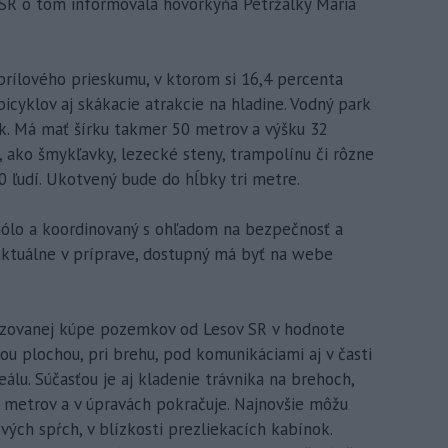
ASR o tom informovala hovorkyňa Petržalky Mária
prílového prieskumu, v ktorom si 16,4 percenta
cyklov aj skákacie atrakcie na hladine. Vodný park
ak. Má mať šírku takmer 50 metrov a výšku 32
 ako šmykľavky, lezecké steny, trampolínu či rôzne
0 ľudí. Ukotvený bude do hĺbky tri metre.
mólo a koordinovaný s ohľadom na bezpečnosť a
aktuálne v príprave, dostupný má byť na webe
izovanej kúpe pozemkov od Lesov SR v hodnote
ou plochou, pri brehu, pod komunikáciami aj v časti
reálu. Súčasťou je aj kladenie trávnika na brehoch,
h metrov a v úpravách pokračuje. Najnovšie môžu
vých spŕch, v blízkosti prezliekacích kabínok.