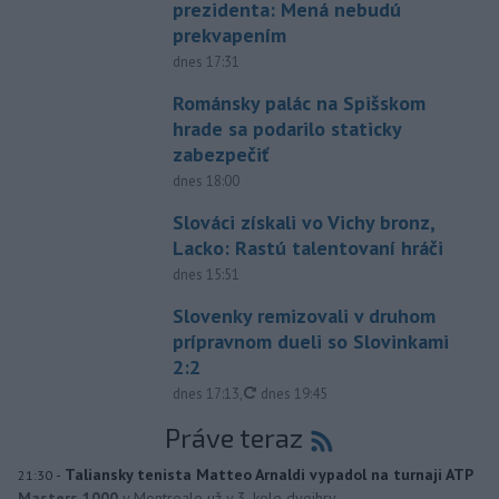
prezidenta: Mená nebudú
prekvapením
dnes 17:31
Románsky palác na Spišskom
hrade sa podarilo staticky
zabezpečiť
dnes 18:00
Slováci získali vo Vichy bronz,
Lacko: Rastú talentovaní hráči
dnes 15:51
Slovenky remizovali v druhom
prípravnom dueli so Slovinkami
2:2
aktualizované
dnes 17:13
,
dnes 19:45
Práve teraz
-
Taliansky tenista Matteo Arnaldi vypadol na turnaji ATP
21:30
Masters 1000
v Montreale už v 3. kole dvojhry.