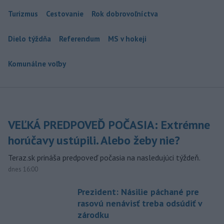
Turizmus
Cestovanie
Rok dobrovoľníctva
Dielo týždňa
Referendum
MS v hokeji
Komunálne voľby
VEĽKÁ PREDPOVEĎ POČASIA: Extrémne
horúčavy ustúpili. Alebo žeby nie?
Teraz.sk prináša predpoveď počasia na nasledujúci týždeň.
dnes 16:00
Prezident: Násilie páchané pre
rasovú nenávisť treba odsúdiť v
zárodku