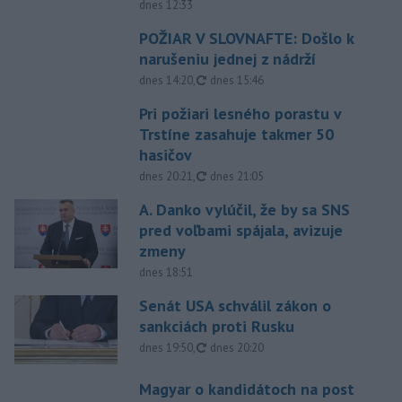
dnes 12:33
POŽIAR V SLOVNAFTE: Došlo k
narušeniu jednej z nádrží
aktualizované
dnes 14:20
,
dnes 15:46
Pri požiari lesného porastu v
Trstíne zasahuje takmer 50
hasičov
aktualizované
dnes 20:21
,
dnes 21:05
A. Danko vylúčil, že by sa SNS
pred voľbami spájala, avizuje
zmeny
dnes 18:51
Senát USA schválil zákon o
sankciách proti Rusku
aktualizované
dnes 19:50
,
dnes 20:20
Magyar o kandidátoch na post