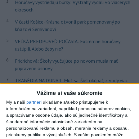
3
Horúčavy vystriedajú búrky: Výstrahy vydali vo viacerých
okresoch
4
V časti Košice-Krásna otvorili park pomenovaný po
kňazovi Semivanovi
5
VEĽKÁ PREDPOVEĎ POČASIA: Extrémne horúčavy
ustúpili. Alebo žeby nie?
6
Fridrichová: Školy vyučujúce po novom musia mať
pripravené osnovy
7
TRAGÉDIA NA DUNAJI: Muž sa išiel okúpať, z vody viac
nevyšiel
Vážime si vaše súkromie
My a naši
partneri
ukladáme a/alebo pristupujeme k
Najnovšie správy na Teraz.sk
informáciám na zariadení, napríklad pomocou súborov cookies,
a spracúvame osobné údaje, ako sú jedinečné identifikátory a
Vyhlásenia
štandardné informácie odosielané zariadením na
Priame prenosy z Národnej rady SR
personalizovanú reklamu a obsah, meranie reklamy a obsahu,
prieskumy publika a vývoj služieb.
S vaším povolením môže