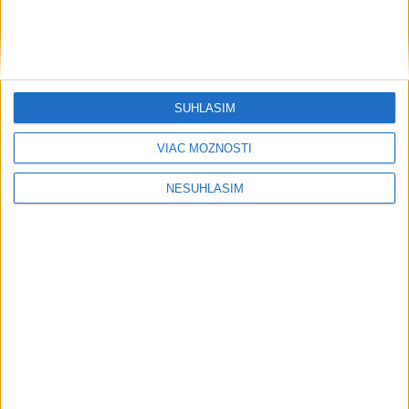
....
SÚHLASÍM
VIAC MOŽNOSTÍ
NESÚHLASÍM
Neprehliadnite