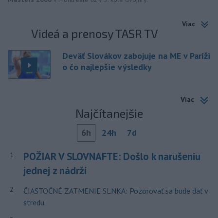
Viac
Videá a prenosy TASR TV
Deväť Slovákov zabojuje na ME v Paríži
o čo najlepšie výsledky
Viac
Najčítanejšie
6h
24h
7d
POŽIAR V SLOVNAFTE: Došlo k narušeniu
1
jednej z nádrží
2
ČIASTOČNÉ ZATMENIE SLNKA: Pozorovať sa bude dať v
stredu