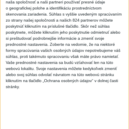
naša spoločnosť a naši partneri používať presné údaje
o geografickej polohe a identifikáciu prostredníctvom
skenovania zariadenia. Súhlas s vyššie uvedeným spracúvaním
Politika na sociálnych sieťach
zo strany našej spoločnosti a našich 824 partnerov môžete
poskytnúť kliknutím na príslušné tlačidlo. Skôr než súhlas
poskytnete, môžete kliknutím jeho poskytnutie odmietnuť alebo
Zobraziť viac
Info
si preštudovať podrobnejšie informácie a zmeniť svoje
prednostné nastavenia.
Zoberte na vedomie, že na niektoré
formy spracúvania vašich osobných údajov nepotrebujeme váš
Najnovšie videá
Najsledovanejšie videá
súhlas, proti takémuto spracovaniu však máte právo namietať.
Vaše prednostné nastavenia sa budú vzťahovať len na túto
Kontrolný deň na Spišskom hrade
webovú lokalitu. Svoje nastavenia môžete kedykoľvek zmeniť
potvrdil výrazný pokrok...
alebo svoj súhlas odvolať návratom na túto webovú stránku
dnes 18:09
|
Ministerstvo kultúry SR
|
10
kliknutím na tlačidlo „Ochrana osobných údajov“ v dolnej časti
zobrazení
stránky.
⁉️FICO, KDE STE⁉️ČO TIE VAŠE DRÍSTY
O BENZÍNE⁉️VŠETKÝCH...
dnes 17:02
|
Jakab Július
|
2542
zobrazení
Taraba: Rozvíjame všetky kúty
Slovenska