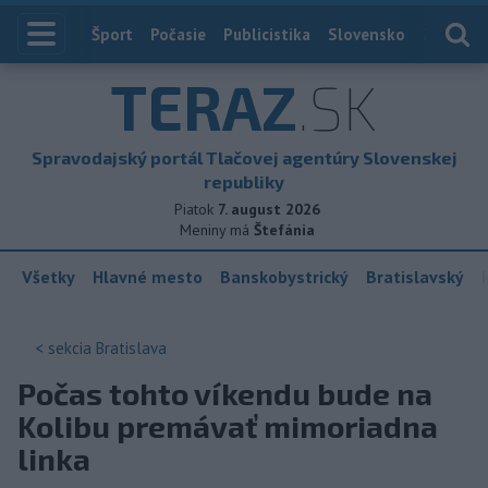
Index
Šport
Počasie
Publicistika
Slovensko
Zahranič
TERAZ
.SK
Spravodajský portál Tlačovej agentúry Slovenskej
republiky
Piatok
7. august 2026
Meniny má
Štefánia
Všetky
Hlavné mesto
Banskobystrický
Bratislavský
< sekcia
Bratislava
Počas tohto víkendu bude na
Kolibu premávať mimoriadna
linka