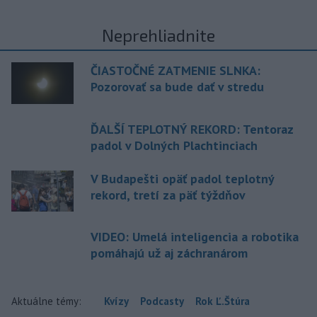
Neprehliadnite
ČIASTOČNÉ ZATMENIE SLNKA:
Pozorovať sa bude dať v stredu
ĎALŠÍ TEPLOTNÝ REKORD: Tentoraz
padol v Dolných Plachtinciach
V Budapešti opäť padol teplotný
rekord, tretí za päť týždňov
VIDEO: Umelá inteligencia a robotika
pomáhajú už aj záchranárom
Aktuálne témy:
Kvízy
Podcasty
Rok Ľ.Štúra