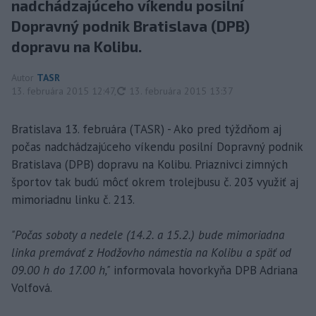
nadchádzajúceho víkendu posilní
Dopravný podnik Bratislava (DPB)
dopravu na Kolibu.
Autor
TASR
aktualizované
13. februára 2015 12:47
,
13. februára 2015 13:37
Bratislava 13. februára (TASR) - Ako pred týždňom aj
počas nadchádzajúceho víkendu posilní Dopravný podnik
Bratislava (DPB) dopravu na Kolibu. Priaznivci zimných
športov tak budú môcť okrem trolejbusu č. 203 využiť aj
mimoriadnu linku č. 213.
"Počas soboty a nedele (14.2. a 15.2.) bude mimoriadna
linka premávať z Hodžovho námestia na Kolibu a späť od
09.00 h do 17.00 h,"
informovala hovorkyňa DPB Adriana
Volfová.