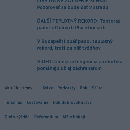
ČIASTOČNÉ ZATMENIE SLNKA:
Pozorovať sa bude dať v stredu
ĎALŠÍ TEPLOTNÝ REKORD: Tentoraz
padol v Dolných Plachtinciach
V Budapešti opäť padol teplotný
rekord, tretí za päť týždňov
VIDEO: Umelá inteligencia a robotika
pomáhajú už aj záchranárom
Aktuálne témy:
Kvízy
Podcasty
Rok Ľ.Štúra
Turizmus
Cestovanie
Rok dobrovoľníctva
Dielo týždňa
Referendum
MS v hokeji