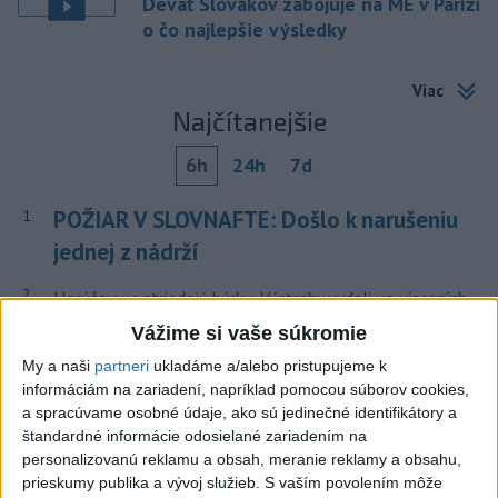
Deväť Slovákov zabojuje na ME v Paríži
o čo najlepšie výsledky
Viac
Najčítanejšie
6h
24h
7d
POŽIAR V SLOVNAFTE: Došlo k narušeniu
1
jednej z nádrží
2
Horúčavy vystriedajú búrky: Výstrahy vydali vo viacerých
okresoch
Vážime si vaše súkromie
3
My a naši
partneri
ukladáme a/alebo pristupujeme k
POŽIAR PRI BRATISLAVE: Plamene pohltili skládku
informáciám na zariadení, napríklad pomocou súborov cookies,
odpadu
a spracúvame osobné údaje, ako sú jedinečné identifikátory a
4
štandardné informácie odosielané zariadením na
ČIASTOČNÉ ZATMENIE SLNKA: Pozorovať sa bude dať v
personalizovanú reklamu a obsah, meranie reklamy a obsahu,
stredu
prieskumy publika a vývoj služieb.
S vaším povolením môže