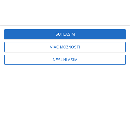
....
SÚHLASÍM
VIAC MOŽNOSTÍ
NESÚHLASÍM
....