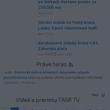
po búrkach dostane pomoc za
250.000 eur
dnes 12:53
Slováci získali vo Vichy bronz,
Lacko: Rastú talentovaní hráči
dnes 15:51
Abrahamová získala bronz v K1,
Záhorská piata
aktualizované
dnes 16:08
,
dnes 16:10
Práve teraz
-
Slovenská polícia prispela k objasneniu prípadu
16:08
prevádzačstva,
ktorý sa podarilo ukončiť právoplatným odsúdením
páchateľa v Maďarsku.
Viac
Videá a prenosy TASR TV