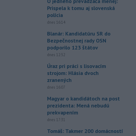
O jedného prevádzača menej:
Prispela k tomu aj slovenská
polícia
dnes 16:14
Blanár: Kandidatúru SR do
Bezpečnostnej rady OSN
podporilo 123 štátov
dnes 12:52
Úraz pri práci s lisovacím
strojom: Hlásia dvoch
zranených
dnes 16:07
Magyar o kandidátoch na post
prezidenta: Mená nebudú
prekvapením
dnes 17:31
Tomáš: Takmer 200 domácností