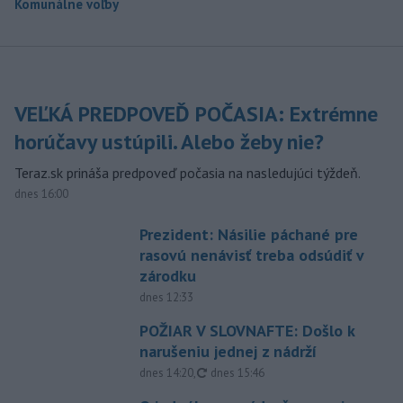
Komunálne voľby
VEĽKÁ PREDPOVEĎ POČASIA: Extrémne
horúčavy ustúpili. Alebo žeby nie?
Teraz.sk prináša predpoveď počasia na nasledujúci týždeň.
dnes 16:00
Prezident: Násilie páchané pre
rasovú nenávisť treba odsúdiť v
zárodku
dnes 12:33
POŽIAR V SLOVNAFTE: Došlo k
narušeniu jednej z nádrží
aktualizované
dnes 14:20
,
dnes 15:46