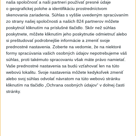
5
naša spoločnosť a naši partneri používať presné údaje
ÚPLNÉ ZATMENIE SLNKA: Časť Európy zahalí tma,
o geografickej polohe a identifikáciu prostredníctvom
hrozia dôsledky
skenovania zariadenia. Súhlas s vyššie uvedeným spracúvaním
6
zo strany našej spoločnosti a našich 824 partnerov môžete
Kruhová križovatka v Poprade v smere z Hozelca bude
poskytnúť kliknutím na príslušné tlačidlo. Skôr než súhlas
hotová budúci rok
poskytnete, môžete kliknutím jeho poskytnutie odmietnuť alebo
7
si preštudovať podrobnejšie informácie a zmeniť svoje
TRAGÉDIA NA DUNAJI: Muž sa išiel okúpať, z vody viac
prednostné nastavenia.
Zoberte na vedomie, že na niektoré
nevyšiel
formy spracúvania vašich osobných údajov nepotrebujeme váš
súhlas, proti takémuto spracovaniu však máte právo namietať.
Najnovšie správy na Teraz.sk
Vaše prednostné nastavenia sa budú vzťahovať len na túto
webovú lokalitu. Svoje nastavenia môžete kedykoľvek zmeniť
Vyhlásenia
alebo svoj súhlas odvolať návratom na túto webovú stránku
kliknutím na tlačidlo „Ochrana osobných údajov“ v dolnej časti
Priame prenosy z Národnej rady SR
stránky.
Politika na sociálnych sieťach
Zobraziť viac
Info