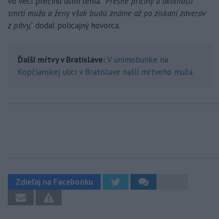
vo veci prečinu usmrtenia.
"Presné príčiny a okolnosti
smrti muža a ženy však budú známe až po získaní záverov
z pitvy,"
dodal policajný hovorca.
Ďalší mŕtvy v Bratislave:
V unimobunke na
Kopčianskej ulici v Bratislave našli mŕtveho muža
Zdieľaj na Facebooku