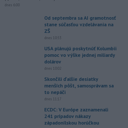
dnes 6:00
Od septembra sa AI gramotnosť
stane súčasťou vzdelávania na
ZŠ
dnes 10:53
USA plánujú poskytnúť Kolumbii
pomoc vo výške jednej miliardy
dolárov
dnes 10:02
Skončili ďalšie desiatky
menších pôšt, samosprávam sa
to nepáči
dnes 11:17
ECDC: V Európe zaznamenali
241 prípadov nákazy
západonílskou horúčkou