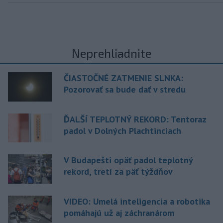
Neprehliadnite
ČIASTOČNÉ ZATMENIE SLNKA:
Pozorovať sa bude dať v stredu
ĎALŠÍ TEPLOTNÝ REKORD: Tentoraz
padol v Dolných Plachtinciach
V Budapešti opäť padol teplotný
rekord, tretí za päť týždňov
VIDEO: Umelá inteligencia a robotika
pomáhajú už aj záchranárom