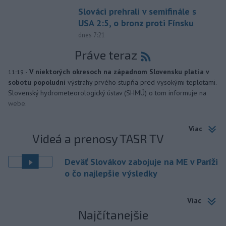
Slováci prehrali v semifinále s
USA 2:5, o bronz proti Fínsku
dnes 7:21
Práve teraz
-
V niektorých okresoch na západnom Slovensku platia v
11:19
sobotu popoludní
výstrahy prvého stupňa pred vysokými teplotami.
Slovenský hydrometeorologický ústav (SHMÚ) o tom informuje na
webe.
Viac
Videá a prenosy TASR TV
Deväť Slovákov zabojuje na ME v Paríži
o čo najlepšie výsledky
Viac
Najčítanejšie