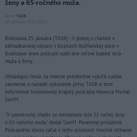
ženy a 65-ročného muža.
Autor
TASR
25. januára 2015 20:31
Bratislava 25. januára (TASR) - V jednej z chatiek v
záhradkárskej oblasti v blízkosti Rožňavskej ulice v
Bratislave dnes policajti našli dve mŕtve ľudské telá -
muža a ženy.
Ohliadajúci lekár na mieste predbežne vylúčil cudzie
zavinenie a nariadil vykonanie pitvy. TASR o tom
informoval bratislavský krajský policajný hovorca Michal
Szeiff.
"
V uzamknutej chatke sa nachádzalo telo 51-ročnej ženy
a 65-ročného muža,"
dodal Szeiff. Poverený príslušník
Policajného zboru začal v tejto súvislosti trestné stíhanie