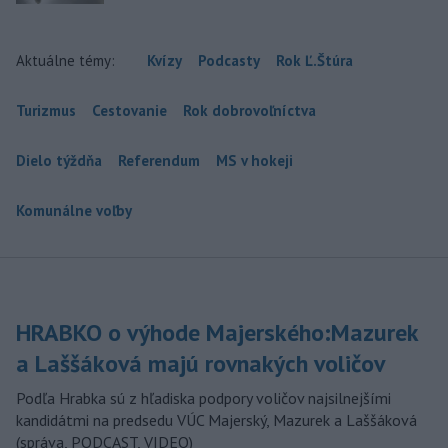
Aktuálne témy:
Kvízy
Podcasty
Rok Ľ.Štúra
Turizmus
Cestovanie
Rok dobrovoľníctva
Dielo týždňa
Referendum
MS v hokeji
Komunálne voľby
HRABKO o výhode Majerského:Mazurek
a Laššáková majú rovnakých voličov
Podľa Hrabka sú z hľadiska podpory voličov najsilnejšími
kandidátmi na predsedu VÚC Majerský, Mazurek a Laššáková
(správa, PODCAST, VIDEO)