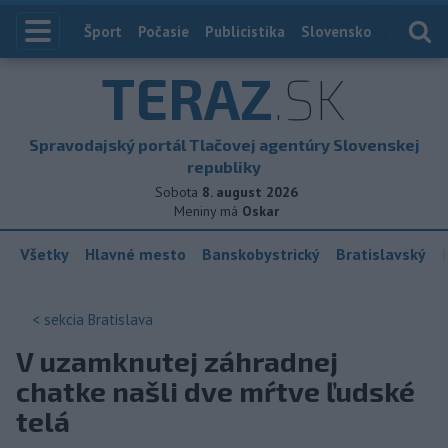
Index
Šport
Počasie
Publicistika
Slovensko
Zahranič
TERAZ
.SK
Spravodajský portál Tlačovej agentúry Slovenskej
republiky
Sobota
8. august 2026
Meniny má
Oskar
Všetky
Hlavné mesto
Banskobystrický
Bratislavský
< sekcia
Bratislava
V uzamknutej záhradnej
chatke našli dve mŕtve ľudské
telá