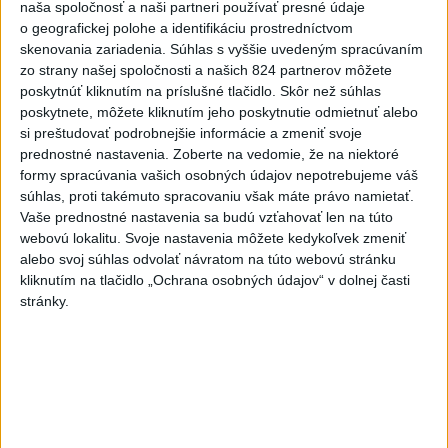
Tatrách
naša spoločnosť a naši partneri používať presné údaje
o geografickej polohe a identifikáciu prostredníctvom
skenovania zariadenia. Súhlas s vyššie uvedeným spracúvaním
Najnovšie správy na Teraz.sk
zo strany našej spoločnosti a našich 824 partnerov môžete
poskytnúť kliknutím na príslušné tlačidlo. Skôr než súhlas
Vyhlásenia
poskytnete, môžete kliknutím jeho poskytnutie odmietnuť alebo
Priame prenosy z Národnej rady SR
si preštudovať podrobnejšie informácie a zmeniť svoje
prednostné nastavenia.
Zoberte na vedomie, že na niektoré
formy spracúvania vašich osobných údajov nepotrebujeme váš
súhlas, proti takémuto spracovaniu však máte právo namietať.
Vaše prednostné nastavenia sa budú vzťahovať len na túto
Politika na sociálnych sieťach
webovú lokalitu. Svoje nastavenia môžete kedykoľvek zmeniť
alebo svoj súhlas odvolať návratom na túto webovú stránku
kliknutím na tlačidlo „Ochrana osobných údajov“ v dolnej časti
Zobraziť viac
Info
stránky.
Najnovšie videá
Najsledovanejšie videá
ANI HORÚCE LETNÉ DNI NÁS
NEZASTAVIA 🌿☀️
dnes 06:00
|
Úrad vlády SR
|
304
zobrazení