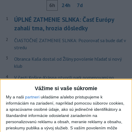
6h
24h
7d
ÚPLNÉ ZATMENIE SLNKA: Časť Európy
1
zahalí tma, hrozia dôsledky
2
ČIASTOČNÉ ZATMENIE SLNKA: Pozorovať sa bude dať v
stredu
3
Obranca Kaša dostal od Žiliny povolenie hľadať si nový
klub
4
V časti Košice-Krásna otvorili park pomenovaný po
kňazovi Semivanovi
Vážime si vaše súkromie
5
Pekárka zachránila život svojim zákazníkom, ktorí sa pár
My a naši
partneri
ukladáme a/alebo pristupujeme k
dní neukázali
informáciám na zariadení, napríklad pomocou súborov cookies,
a spracúvame osobné údaje, ako sú jedinečné identifikátory a
6
Brezno obnovuje zastávky MHD
štandardné informácie odosielané zariadením na
personalizovanú reklamu a obsah, meranie reklamy a obsahu,
7
Prešovský kraj vyzýva k využitiu bezplatného parkoviska v
prieskumy publika a vývoj služieb.
S vaším povolením môže