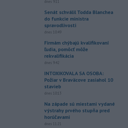
dnes 9:11
Senát schválil Todda Blanchea
do funkcie ministra
spravodlivosti
dnes 10:49
Firmám chýbajú kvalifikovaní
ľudia, pomôcť môže
rekvalifikácia
dnes 9:42
INTOXIKOVALA SA OSOBA:
Požiar v Braväcove zasiahol 10
stavieb
dnes 10:13
Na západe sú miestami vydané
výstrahy prvého stupňa pred
horúčavami
dnes 11:21