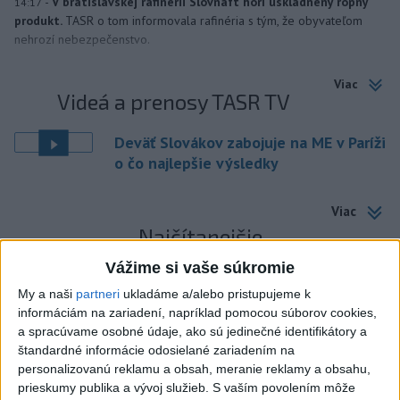
-
V bratislavskej rafinérii Slovnaft horí uskladnený ropný
14:17
produkt.
TASR o tom informovala rafinéria s tým, že obyvateľom
nehrozí nebezpečenstvo.
Viac
Videá a prenosy TASR TV
Deväť Slovákov zabojuje na ME v Paríži
o čo najlepšie výsledky
Viac
Najčítanejšie
Vážime si vaše súkromie
6h
24h
7d
My a naši
partneri
ukladáme a/alebo pristupujeme k
POŽIAR PRI BRATISLAVE: Plamene pohltili
1
informáciám na zariadení, napríklad pomocou súborov cookies,
a spracúvame osobné údaje, ako sú jedinečné identifikátory a
skládku odpadu
štandardné informácie odosielané zariadením na
personalizovanú reklamu a obsah, meranie reklamy a obsahu,
2
Po streľbe v škole neďaleko Bangkoku hlásia štyroch
prieskumy publika a vývoj služieb.
S vaším povolením môže