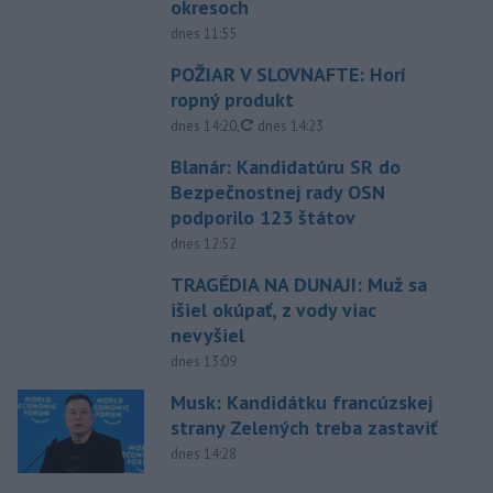
okresoch
dnes 11:55
POŽIAR V SLOVNAFTE: Horí
ropný produkt
aktualizované
dnes 14:20
,
dnes 14:23
Blanár: Kandidatúru SR do
Bezpečnostnej rady OSN
podporilo 123 štátov
dnes 12:52
TRAGÉDIA NA DUNAJI: Muž sa
išiel okúpať, z vody viac
nevyšiel
dnes 13:09
Musk: Kandidátku francúzskej
strany Zelených treba zastaviť
dnes 14:28