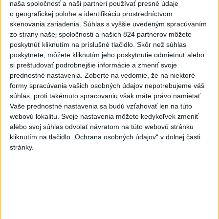
mŕtvych
naša spoločnosť a naši partneri používať presné údaje
o geografickej polohe a identifikáciu prostredníctvom
3
Horúčavy vystriedajú búrky: Výstrahy vydali vo viacerých
skenovania zariadenia. Súhlas s vyššie uvedeným spracúvaním
okresoch
zo strany našej spoločnosti a našich 824 partnerov môžete
poskytnúť kliknutím na príslušné tlačidlo. Skôr než súhlas
4
Kruhová križovatka v Poprade v smere z Hozelca bude
poskytnete, môžete kliknutím jeho poskytnutie odmietnuť alebo
hotová budúci rok
si preštudovať podrobnejšie informácie a zmeniť svoje
prednostné nastavenia.
Zoberte na vedomie, že na niektoré
5
ČIASTOČNÉ ZATMENIE SLNKA: Pozorovať sa bude dať v
formy spracúvania vašich osobných údajov nepotrebujeme váš
stredu
súhlas, proti takémuto spracovaniu však máte právo namietať.
Vaše prednostné nastavenia sa budú vzťahovať len na túto
6
ÚPLNÉ ZATMENIE SLNKA: Časť Európy zahalí tma,
webovú lokalitu. Svoje nastavenia môžete kedykoľvek zmeniť
hrozia dôsledky
alebo svoj súhlas odvolať návratom na túto webovú stránku
kliknutím na tlačidlo „Ochrana osobných údajov“ v dolnej časti
7
Útok na cudzincov v Nitre: Agresori boli údajne v kuklách
stránky.
Najnovšie správy na Teraz.sk
Vyhlásenia
Priame prenosy z Národnej rady SR