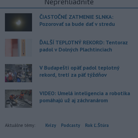
Neprehliadnite
ČIASTOČNÉ ZATMENIE SLNKA:
Pozorovať sa bude dať v stredu
ĎALŠÍ TEPLOTNÝ REKORD: Tentoraz
padol v Dolných Plachtinciach
V Budapešti opäť padol teplotný
rekord, tretí za päť týždňov
VIDEO: Umelá inteligencia a robotika
pomáhajú už aj záchranárom
Aktuálne témy:
Kvízy
Podcasty
Rok Ľ.Štúra