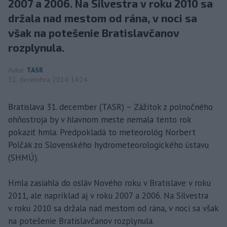
2007 a 2006. Na Silvestra v roku 2010 sa
držala nad mestom od rána, v noci sa
však na potešenie Bratislavčanov
rozplynula.
Autor
TASR
31. decembra 2014 14:24
Bratislava 31. december (TASR) – Zážitok z polnočného
ohňostroja by v hlavnom meste nemala tento rok
pokaziť hmla. Predpokladá to meteorológ Norbert
Polčák zo Slovenského hydrometeorologického ústavu
(SHMÚ).
Hmla zasiahla do osláv Nového roku v Bratislave v roku
2011, ale napríklad aj v roku 2007 a 2006. Na Silvestra
v roku 2010 sa držala nad mestom od rána, v noci sa však
na potešenie Bratislavčanov rozplynula.