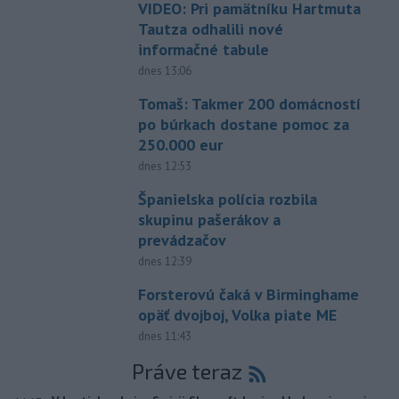
VIDEO: Pri pamätníku Hartmuta
Tautza odhalili nové
informačné tabule
dnes 13:06
Tomaš: Takmer 200 domácností
po búrkach dostane pomoc za
250.000 eur
dnes 12:53
Španielska polícia rozbila
skupinu pašerákov a
prevádzačov
dnes 12:39
Forsterovú čaká v Birminghame
opäť dvojboj, Volka piate ME
dnes 11:43
Práve teraz