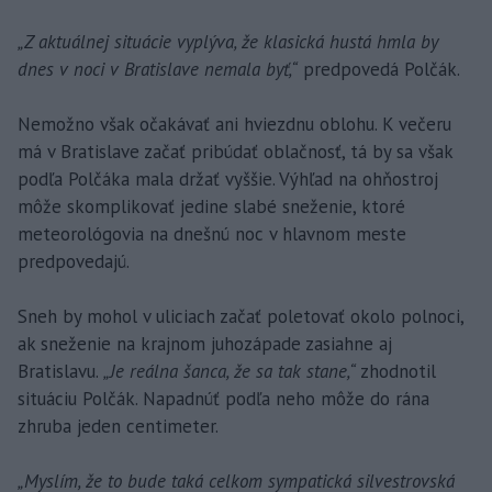
„Z aktuálnej situácie vyplýva, že klasická hustá hmla by
dnes v noci v Bratislave nemala byť,“
predpovedá Polčák.
Nemožno však očakávať ani hviezdnu oblohu. K večeru
má v Bratislave začať pribúdať oblačnosť, tá by sa však
podľa Polčáka mala držať vyššie. Výhľad na ohňostroj
môže skomplikovať jedine slabé sneženie, ktoré
meteorológovia na dnešnú noc v hlavnom meste
predpovedajú.
Sneh by mohol v uliciach začať poletovať okolo polnoci,
ak sneženie na krajnom juhozápade zasiahne aj
Bratislavu.
„Je reálna šanca, že sa tak stane,“
zhodnotil
situáciu Polčák. Napadnúť podľa neho môže do rána
zhruba jeden centimeter.
„Myslím, že to bude taká celkom sympatická silvestrovská