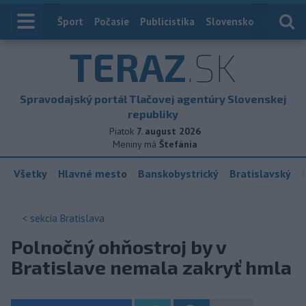
Index
Šport
Počasie
Publicistika
Slovensko
Zahranič
TERAZ
.SK
Spravodajský portál Tlačovej agentúry Slovenskej
republiky
Piatok
7. august 2026
Meniny má
Štefánia
Všetky
Hlavné mesto
Banskobystrický
Bratislavský
< sekcia
Bratislava
Polnočný ohňostroj by v
Bratislave nemala zakryť hmla