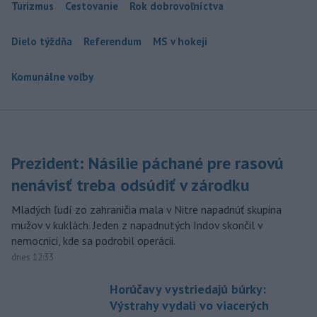
Turizmus
Cestovanie
Rok dobrovoľníctva
Dielo týždňa
Referendum
MS v hokeji
Komunálne voľby
Prezident: Násilie páchané pre rasovú
nenávisť treba odsúdiť v zárodku
Mladých ľudí zo zahraničia mala v Nitre napadnúť skupina
mužov v kuklách. Jeden z napadnutých Indov skončil v
nemocnici, kde sa podrobil operácii.
dnes 12:33
Horúčavy vystriedajú búrky:
Výstrahy vydali vo viacerých