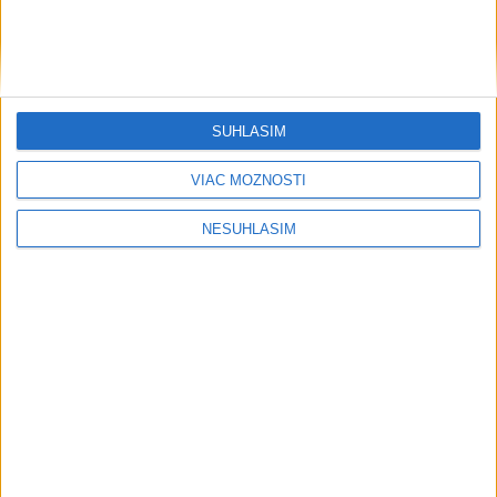
SÚHLASÍM
VIAC MOŽNOSTÍ
NESÚHLASÍM
....