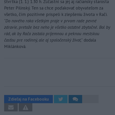
štvrtka (1. 1.) 1.30 h. Zúčastní sa jej aj račiansky starosta
Peter Pilinský. Ten sa chce poďakovať obyvateľom za
všetko, čím pozitívne prispeli k zlepšeniu života v Rači.
"Do nového roka všetkým praje v prvom rade pevné
zdravie, pretože bez neho je všetko ostatné zbytočné. Bol by
rád, ak by Rača zostala príjemnou a peknou mestskou
časťou pre rodinný, ale aj spoločenský život,"
dodala
Miklánková.
Zdieľaj na Facebooku