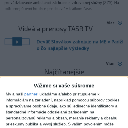
prevádzkovanie ambulancií záchrannej zdravotnej služby (ZZS). Na
odbornej úrovni ho chce predstaviť v krátkom čase.
Viac
Videá a prenosy TASR TV
Deväť Slovákov zabojuje na ME v Paríži
o čo najlepšie výsledky
Viac
Najčítanejšie
6h
24h
7d
Vážime si vaše súkromie
My a naši
partneri
ukladáme a/alebo pristupujeme k
DRÁMA V PARLAMENTE: Poslankyňa
1
informáciám na zariadení, napríklad pomocou súborov cookies,
hádzala do premiéra vajíčka
a spracúvame osobné údaje, ako sú jedinečné identifikátory a
štandardné informácie odosielané zariadením na
2
Festival Lovestream 2026 pokračuje, druhý deň zakončil
personalizovanú reklamu a obsah, meranie reklamy a obsahu,
Robbie Williams
prieskumy publika a vývoj služieb.
S vaším povolením môže