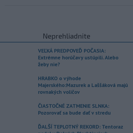
Neprehliadnite
VEĽKÁ PREDPOVEĎ POČASIA:
Extrémne horúčavy ustúpili. Alebo
žeby nie?
HRABKO o výhode
Majerského:Mazurek a Laššáková majú
rovnakých voličov
ČIASTOČNÉ ZATMENIE SLNKA:
Pozorovať sa bude dať v stredu
ĎALŠÍ TEPLOTNÝ REKORD: Tentoraz