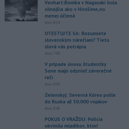
Venhart:Bomba v Nagasaki bola
silnejšia ako v Hirošime,no
menej účinná
dnes 8:24
OTESTUJTE SA: Rozumiete
slovenským nárečiam? Tieto
slová vás potrápia
dnes 7:00
V prípade únosu študentky
Sone majú odznieť záverečné
reči
dnes 9:36
Zelenskyj: Severná Kórea pošle
do Ruska až 50.000 vojakov
dnes 8:46
POKUS O VRAŽDU: Polícia
obvinila mladíkov, ktorí