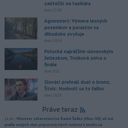
zaútočili na taxikára
dnes 11:40
Agrorezort: Výmera lesných
pozemkov a porastov sa
dlhodobo zvyšuje
dnes 10:24
Potocká najväčším slovenským
želiezkom, Trníková sníva o
finále
dnes 9:11
Slováci prehrali duel o bronz,
Štolc: Hodnotí sa to ťažko
dnes 10:18
Práve teraz
-
Minister zdravotníctva Kamil Šaško (Hlas-SD) už má
11:56
podľa svojich slov
pripravený návrh riešenia k tendru na