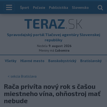
Index
Šport
Počasie
Publicistika
Slovensko
Zahranič
TERAZ
.SK
Spravodajský portál Tlačovej agentúry Slovenskej
republiky
Nedela
9. august 2026
Meniny má
Ľubomíra
Všetky
Hlavné mesto
Banskobystrický
Bratislavský
< sekcia
Bratislava
Rača privíta nový rok s čašou
miestneho vína, ohňostroj mať
nebude