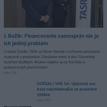
J. Božik: Financovanie samospráv nie je
ich jediný problém
V relácii Štúdio TASR sa Oliver Remiaš o reforme samospráv
rozprával s predsedom Združenia miest a obcí Slovenska
Jozefom Božikom. Reláciu nájdete aj na YouTube a
podcastových platformách.
dnes 7:00
DOČKALI SME SA: Uplynulá noc
bola najchladnejšia za posledné
týždne
dnes 10:27