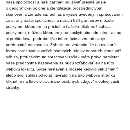
naša spoločnosť a naši partneri používať presné údaje
3
Skončili ďalšie desiatky menších pôšt, samosprávam sa
o geografickej polohe a identifikáciu prostredníctvom
to nepáči
skenovania zariadenia. Súhlas s vyššie uvedeným spracúvaním
zo strany našej spoločnosti a našich 824 partnerov môžete
4
SMRŤ V HORÁCH: V Západných Tatrách zomrel 76-ročný
poskytnúť kliknutím na príslušné tlačidlo. Skôr než súhlas
turista
poskytnete, môžete kliknutím jeho poskytnutie odmietnuť alebo
si preštudovať podrobnejšie informácie a zmeniť svoje
5
VEĽKÁ PREDPOVEĎ POČASIA: Extrémne horúčavy
prednostné nastavenia.
Zoberte na vedomie, že na niektoré
ustúpili. Alebo žeby nie?
formy spracúvania vašich osobných údajov nepotrebujeme váš
súhlas, proti takémuto spracovaniu však máte právo namietať.
6
OTESTUJTE SA: Rozumiete slovenským nárečiam? Tieto
Vaše prednostné nastavenia sa budú vzťahovať len na túto
slová vás potrápia
webovú lokalitu. Svoje nastavenia môžete kedykoľvek zmeniť
alebo svoj súhlas odvolať návratom na túto webovú stránku
7
Najmenej 21 mŕtvych po zrážke dvoch autobusov na juhu
kliknutím na tlačidlo „Ochrana osobných údajov“ v dolnej časti
Nigeru
stránky.
Najnovšie správy na Teraz.sk
Vyhlásenia
Priame prenosy z Národnej rady SR