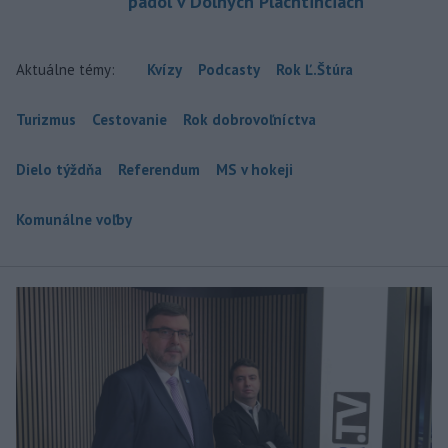
padol v Dolných Plachtinciach
Aktuálne témy:
Kvízy
Podcasty
Rok Ľ.Štúra
Turizmus
Cestovanie
Rok dobrovoľníctva
Dielo týždňa
Referendum
MS v hokeji
Komunálne voľby