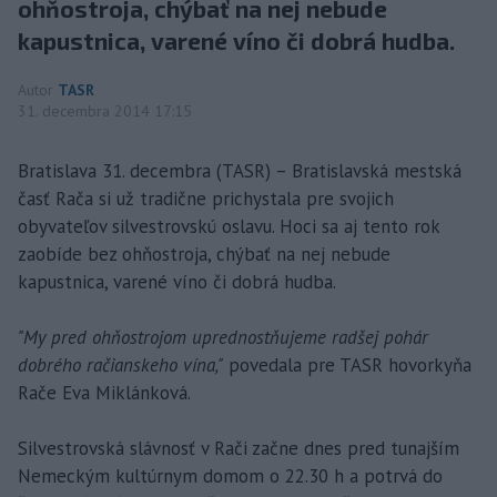
ohňostroja, chýbať na nej nebude
kapustnica, varené víno či dobrá hudba.
Autor
TASR
31. decembra 2014 17:15
Bratislava 31. decembra (TASR) – Bratislavská mestská
časť Rača si už tradične prichystala pre svojich
obyvateľov silvestrovskú oslavu. Hoci sa aj tento rok
zaobíde bez ohňostroja, chýbať na nej nebude
kapustnica, varené víno či dobrá hudba.
"My pred ohňostrojom uprednostňujeme radšej pohár
dobrého račianskeho vína,"
povedala pre TASR hovorkyňa
Rače Eva Miklánková.
Silvestrovská slávnosť v Rači začne dnes pred tunajším
Nemeckým kultúrnym domom o 22.30 h a potrvá do