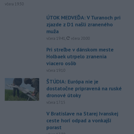
včera 19:30
ÚTOK MEDVEĎA: V Turanoch pri
zjazde z D1 našli zraneného
muža
aktualizované
včera 19:41
,
včera 20:00
Pri streľbe v dánskom meste
Holbaek utrpelo zranenia
viacero osôb
včera 19:10
ŠTÚDIA: Európa nie je
dostatočne pripravená na ruské
dronové útoky
včera 17:15
V Bratislave na Starej Ivanskej
ceste horí odpad a vonkajší
porast