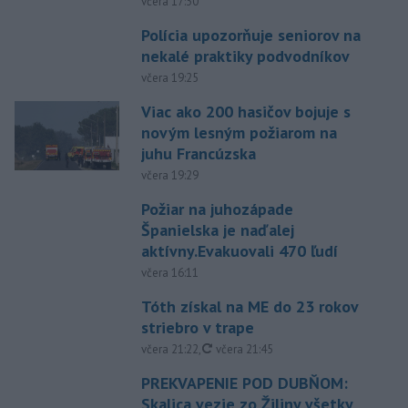
včera 17:30
Polícia upozorňuje seniorov na
nekalé praktiky podvodníkov
včera 19:25
Viac ako 200 hasičov bojuje s
novým lesným požiarom na
juhu Francúzska
včera 19:29
Požiar na juhozápade
Španielska je naďalej
aktívny.Evakuovali 470 ľudí
včera 16:11
Tóth získal na ME do 23 rokov
striebro v trape
aktualizované
včera 21:22
,
včera 21:45
PREKVAPENIE POD DUBŇOM:
Skalica vezie zo Žiliny všetky