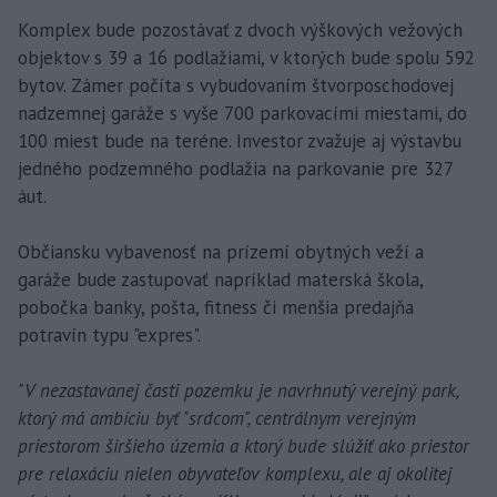
Komplex bude pozostávať z dvoch výškových vežových
objektov s 39 a 16 podlažiami, v ktorých bude spolu 592
bytov. Zámer počíta s vybudovaním štvorposchodovej
nadzemnej garáže s vyše 700 parkovacími miestami, do
100 miest bude na teréne. Investor zvažuje aj výstavbu
jedného podzemného podlažia na parkovanie pre 327
áut.
Občiansku vybavenosť na prízemí obytných veží a
garáže bude zastupovať napríklad materská škola,
pobočka banky, pošta, fitness či menšia predajňa
potravín typu "expres".
"V nezastavanej časti pozemku je navrhnutý verejný park,
ktorý má ambíciu byť "srdcom", centrálnym verejným
priestorom širšieho územia a ktorý bude slúžiť ako priestor
pre relaxáciu nielen obyvateľov komplexu, ale aj okolitej