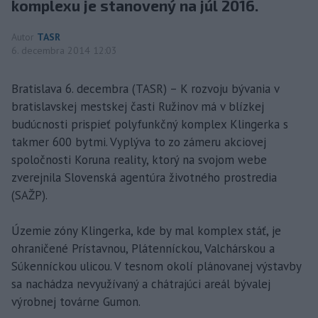
komplexu je stanovený na júl 2016.
Autor
TASR
6. decembra 2014 12:03
Bratislava 6. decembra (TASR) – K rozvoju bývania v
bratislavskej mestskej časti Ružinov má v blízkej
budúcnosti prispieť polyfunkčný komplex Klingerka s
takmer 600 bytmi. Vyplýva to zo zámeru akciovej
spoločnosti Koruna reality, ktorý na svojom webe
zverejnila Slovenská agentúra životného prostredia
(SAŽP).
Územie zóny Klingerka, kde by mal komplex stáť, je
ohraničené Prístavnou, Plátenníckou, Valchárskou a
Súkenníckou ulicou. V tesnom okolí plánovanej výstavby
sa nachádza nevyužívaný a chátrajúci areál bývalej
výrobnej továrne Gumon.