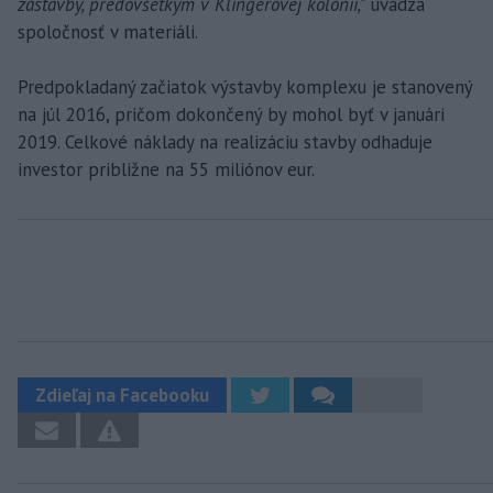
zástavby, predovšetkým v Klingerovej kolónii,"
uvádza
spoločnosť v materiáli.
Predpokladaný začiatok výstavby komplexu je stanovený
na júl 2016, pričom dokončený by mohol byť v januári
2019. Celkové náklady na realizáciu stavby odhaduje
investor približne na 55 miliónov eur.
Zdieľaj na Facebooku