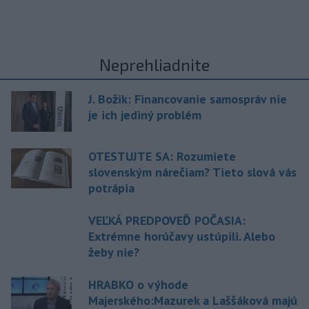
Neprehliadnite
J. Božik: Financovanie samospráv nie
je ich jediný problém
OTESTUJTE SA: Rozumiete
slovenským nárečiam? Tieto slová vás
potrápia
VEĽKÁ PREDPOVEĎ POČASIA:
Extrémne horúčavy ustúpili. Alebo
žeby nie?
HRABKO o výhode
Majerského:Mazurek a Laššáková majú