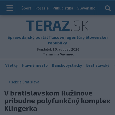
Index
Šport
Počasie
Publicistika
Slovensko
Zahranič
TERAZ
.SK
Spravodajský portál Tlačovej agentúry Slovenskej
republiky
Pondelok
10. august 2026
Meniny má
Vavrinec
Všetky
Hlavné mesto
Banskobystrický
Bratislavský
< sekcia
Bratislava
V bratislavskom Ružinove
pribudne polyfunkčný komplex
Klingerka