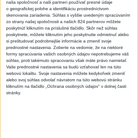
naša spoločnosť a naši partneri používať presné údaje
DRÁMA V PARLAMENTE: Poslankyňa
1
o geografickej polohe a identifikáciu prostredníctvom
hádzala do premiéra vajíčka
skenovania zariadenia. Súhlas s vyššie uvedeným spracúvaním
zo strany našej spoločnosti a našich 824 partnerov môžete
2
Česká vláda uvažuje nad zvýšením valorizácie dôchodkov
poskytnúť kliknutím na príslušné tlačidlo. Skôr než súhlas
na dvojnásobok
poskytnete, môžete kliknutím jeho poskytnutie odmietnuť alebo
si preštudovať podrobnejšie informácie a zmeniť svoje
3
MLADÍK VYPADOL Z FERRATY: Na Skalke pri Kremnici
prednostné nastavenia.
Zoberte na vedomie, že na niektoré
zasahovali záchranári
formy spracúvania vašich osobných údajov nepotrebujeme váš
súhlas, proti takémuto spracovaniu však máte právo namietať.
4
ÚTOK MEDVEĎA: V Turanoch pri zjazde z D1 našli
Vaše prednostné nastavenia sa budú vzťahovať len na túto
zraneného muža
webovú lokalitu. Svoje nastavenia môžete kedykoľvek zmeniť
alebo svoj súhlas odvolať návratom na túto webovú stránku
5
Ugandský futbalista Owori zomrel vo veku 27 rokov po
kliknutím na tlačidlo „Ochrana osobných údajov“ v dolnej časti
brutálnom útoku
stránky.
6
STU ani UK nevyhovejú všetkým žiadostiam o ubytovanie
na internátoch
7
Festival Lovestream 2026 pokračuje, druhý deň zakončil
Robbie Williams