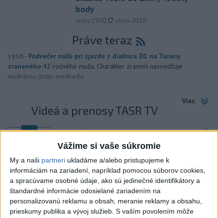
body
aktualizované
včera 19:00
,
včera 20:10
Práve teraz
-
Podvečer našli pri zjazde z diaľnice D1 na Turany
19:50
zraneného
42-ročného muža. Charakter zranení nasvedčuje
možnému útoku medveďa.
Viac
Videá a prenosy TASR TV
Deväť Slovákov zabojuje na ME v Paríži
o čo najlepšie výsledky
Vážime si vaše súkromie
My a naši
partneri
ukladáme a/alebo pristupujeme k
Viac
informáciám na zariadení, napríklad pomocou súborov cookies,
Najčítanejšie
a spracúvame osobné údaje, ako sú jedinečné identifikátory a
štandardné informácie odosielané zariadením na
personalizovanú reklamu a obsah, meranie reklamy a obsahu,
6h
24h
7d
prieskumy publika a vývoj služieb.
S vaším povolením môže