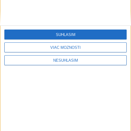
SÚHLASÍM
VIAC MOŽNOSTÍ
NESÚHLASÍM
....