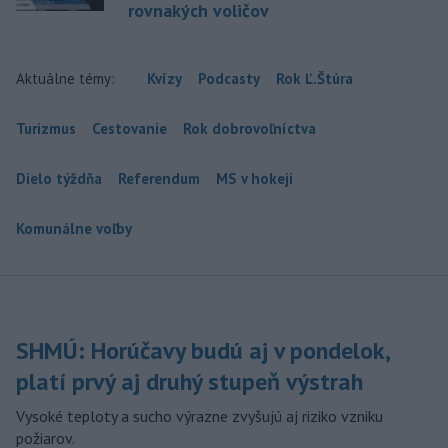
rovnakých voličov
Aktuálne témy:
Kvízy
Podcasty
Rok Ľ.Štúra
Turizmus
Cestovanie
Rok dobrovoľníctva
Dielo týždňa
Referendum
MS v hokeji
Komunálne voľby
SHMÚ: Horúčavy budú aj v pondelok,
platí prvý aj druhý stupeň výstrah
Vysoké teploty a sucho výrazne zvyšujú aj riziko vzniku
požiarov.