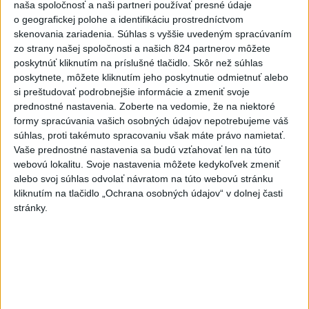
Afganec, ktorý v Mníchove vrazil autom
1
naša spoločnosť a naši partneri používať presné údaje
o geografickej polohe a identifikáciu prostredníctvom
do davu, dostal TREST
skenovania zariadenia. Súhlas s vyššie uvedeným spracúvaním
zo strany našej spoločnosti a našich 824 partnerov môžete
2
ÚPLNÉ ZATMENIE SLNKA: Časť Európy zahalí tma,
poskytnúť kliknutím na príslušné tlačidlo. Skôr než súhlas
hrozia dôsledky
poskytnete, môžete kliknutím jeho poskytnutie odmietnuť alebo
si preštudovať podrobnejšie informácie a zmeniť svoje
3
Orbánová telefonovala s Blanárom a Tarabom o pomoci
prednostné nastavenia.
Zoberte na vedomie, že na niektoré
na Dunaji
formy spracúvania vašich osobných údajov nepotrebujeme váš
súhlas, proti takémuto spracovaniu však máte právo namietať.
4
V Košiciach Nad jazerom začína výstavba
Vaše prednostné nastavenia sa budú vzťahovať len na túto
chodníka,otvorili aj pumptrack
webovú lokalitu. Svoje nastavenia môžete kedykoľvek zmeniť
alebo svoj súhlas odvolať návratom na túto webovú stránku
5
Mesto Martin vypovedalo zmluvy na tri rozpracované
kliknutím na tlačidlo „Ochrana osobných údajov“ v dolnej časti
investičné akcie
stránky.
6
ZRÁŽKA VLAKU S AUTOM V LOZORNE: Rušňovodič jej
už nedokázal zabrániť
7
Predstavitelia Mladého Hlasu podali trestné oznámenie
na I. Korčoka