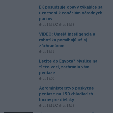
EK posudzuje obavy týkajúce sa
uznesení k zonáciám národných
parkov
aktualizované
dnes 16:35
,
dnes 16:38
VIDEO: Umelá inteligencia a
robotika pomáhajú už aj
záchranárom
dnes 12:31
Letíte do Egypta? Myslite na
tieto veci, zachránia vám
peniaze
dnes 15:00
Agroministerstvo poskytne
peniaze na 150 chladiacich
boxov pre diviaky
aktualizované
dnes 12:11
,
dnes 13:22