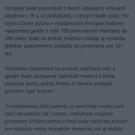
Komplex bude pozostávať z dvoch výškových vežových
objektov s 39 a 16 podlažiami, v ktorých bude spolu 592
bytov. Zámer počíta s vybudovaním štvorposchodovej
nadzemnej garáže s vyše 700 parkovacími miestami, do
100 miest bude na teréne. Investor zvažuje aj výstavbu
jedného podzemného podlažia na parkovanie pre 327
áut.
Občiansku vybavenosť na prízemí obytných veží a
garáže bude zastupovať napríklad materská škola,
pobočka banky, pošta, fitness či menšia predajňa
potravín typu "expres".
"V nezastavanej časti pozemku je navrhnutý verejný park,
ktorý má ambíciu byť "srdcom", centrálnym verejným
priestorom širšieho územia a ktorý bude slúžiť ako priestor
pre relaxáciu nielen obyvateľov komplexu, ale aj okolitej