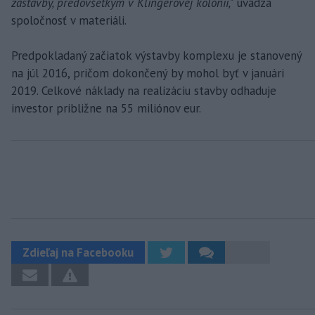
zástavby, predovšetkým v Klingerovej kolónii,"
uvádza
spoločnosť v materiáli.
Predpokladaný začiatok výstavby komplexu je stanovený
na júl 2016, pričom dokončený by mohol byť v januári
2019. Celkové náklady na realizáciu stavby odhaduje
investor približne na 55 miliónov eur.
Zdieľaj na Facebooku