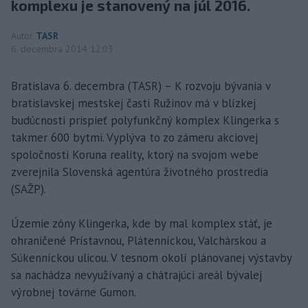
komplexu je stanovený na júl 2016.
Autor
TASR
6. decembra 2014 12:03
Bratislava 6. decembra (TASR) – K rozvoju bývania v
bratislavskej mestskej časti Ružinov má v blízkej
budúcnosti prispieť polyfunkčný komplex Klingerka s
takmer 600 bytmi. Vyplýva to zo zámeru akciovej
spoločnosti Koruna reality, ktorý na svojom webe
zverejnila Slovenská agentúra životného prostredia
(SAŽP).
Územie zóny Klingerka, kde by mal komplex stáť, je
ohraničené Prístavnou, Plátenníckou, Valchárskou a
Súkenníckou ulicou. V tesnom okolí plánovanej výstavby
sa nachádza nevyužívaný a chátrajúci areál bývalej
výrobnej továrne Gumon.