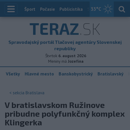
33
°C
Index
Šport
Počasie
Publicistika
Slovensko
Zahranič
TERAZ
.SK
Spravodajský portál Tlačovej agentúry Slovenskej
republiky
Štvrtok
6. august 2026
Meniny má
Jozefína
Všetky
Hlavné mesto
Banskobystrický
Bratislavský
< sekcia
Bratislava
V bratislavskom Ružinove
pribudne polyfunkčný komplex
Klingerka