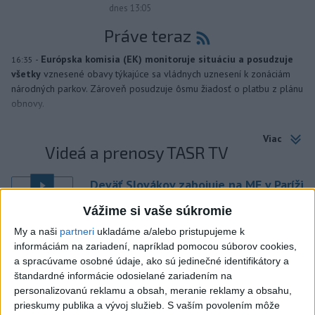
dnes 13:05
Práve teraz
-
Európska komisia (EK) monitoruje situáciu a posudzuje
16:35
všetky
vznesené obavy týkajúce sa vládnych uznesení k zonáciám
národných parkov. Zároveň posudzuje ôsmu žiadosť o platbu z plánu
obnovy.
Viac
Videá a prenosy TASR TV
Deväť Slovákov zabojuje na ME v Paríži
o čo najlepšie výsledky
Vážime si vaše súkromie
My a naši
partneri
ukladáme a/alebo pristupujeme k
Viac
informáciám na zariadení, napríklad pomocou súborov cookies,
Najčítanejšie
a spracúvame osobné údaje, ako sú jedinečné identifikátory a
štandardné informácie odosielané zariadením na
6h
24h
7d
personalizovanú reklamu a obsah, meranie reklamy a obsahu,
prieskumy publika a vývoj služieb.
S vaším povolením môže