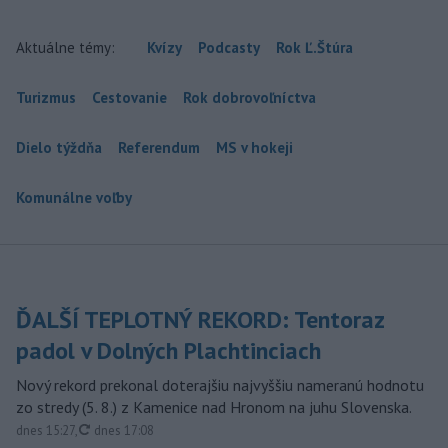
Aktuálne témy:
Kvízy
Podcasty
Rok Ľ.Štúra
Turizmus
Cestovanie
Rok dobrovoľníctva
Dielo týždňa
Referendum
MS v hokeji
Komunálne voľby
ĎALŠÍ TEPLOTNÝ REKORD: Tentoraz
padol v Dolných Plachtinciach
Nový rekord prekonal doterajšiu najvyššiu nameranú hodnotu
zo stredy (5. 8.) z Kamenice nad Hronom na juhu Slovenska.
aktualizované
dnes 15:27
,
dnes 17:08