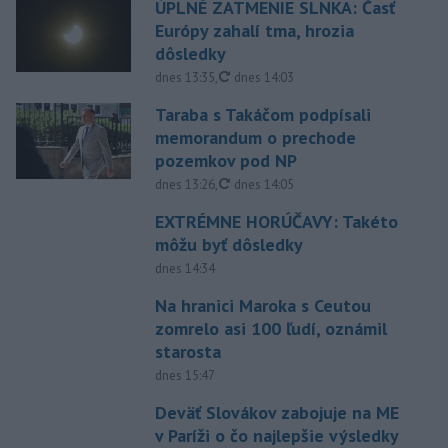
ÚPLNÉ ZATMENIE SLNKA: Časť
Európy zahalí tma, hrozia
dôsledky
aktualizované
dnes 13:35
,
dnes 14:03
Taraba s Takáčom podpísali
memorandum o prechode
pozemkov pod NP
aktualizované
dnes 13:26
,
dnes 14:05
EXTRÉMNE HORÚČAVY: Takéto
môžu byť dôsledky
dnes 14:34
Na hranici Maroka s Ceutou
zomrelo asi 100 ľudí, oznámil
starosta
dnes 15:47
Deväť Slovákov zabojuje na ME
v Paríži o čo najlepšie výsledky