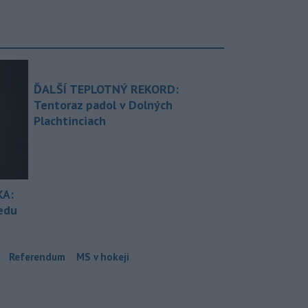
ĎALŠÍ TEPLOTNÝ REKORD:
Tentoraz padol v Dolných
Plachtinciach
KA:
redu
Referendum
MS v hokeji