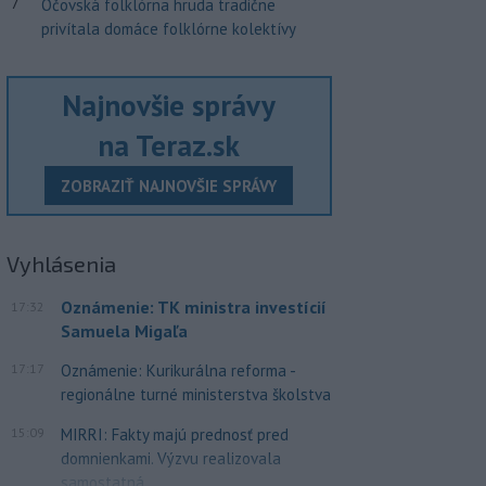
7
Očovská folklórna hruda tradične
privítala domáce folklórne kolektívy
Najnovšie správy
na Teraz.sk
ZOBRAZIŤ NAJNOVŠIE SPRÁVY
Vyhlásenia
Oznámenie: TK ministra investícií
17:32
Samuela Migaľa
17:17
Oznámenie: Kurikurálna reforma -
regionálne turné ministerstva školstva
15:09
MIRRI: Fakty majú prednosť pred
domnienkami. Výzvu realizovala
samostatná...