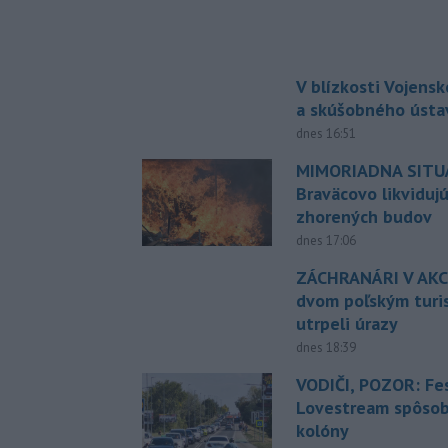
V blízkosti Vojens
a skúšobného ústa
dnes 16:51
MIMORIADNA SITUÁ
Braväcovo likviduj
zhorených budov
dnes 17:06
ZÁCHRANÁRI V AKCI
dvom poľským turi
utrpeli úrazy
dnes 18:39
VODIČI, POZOR: Fes
Lovestream spôsobu
kolóny