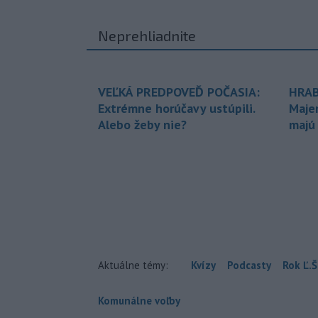
Neprehliadnite
VEĽKÁ PREDPOVEĎ POČASIA:
HRAB
Extrémne horúčavy ustúpili.
Maje
Alebo žeby nie?
majú
Aktuálne témy:
Kvízy
Podcasty
Rok Ľ.Š
Komunálne voľby