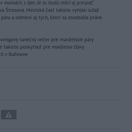
 maskách, s tým, že tu budú môcť aj prespať,"
a Štrosová. Mestská časť takisto vyhlási súťaž
 páru a odmení aj tých, ktorí sa zosobášia práve
j swingový tanečný večer pre manželské páry
e takisto poskytnúť pre manželov zľavy
ch v Ružinove.