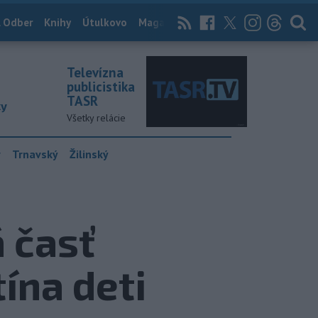
 Odber
Knihy
Útulkovo
Magazín
News Now
Archív
TASR
Televízna
publicistika
TASR
ky
Všetky relácie
y
Trnavský
Žilinský
 časť
ína deti