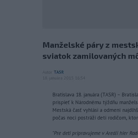
Manželské páry z mestske
sviatok zamilovaných mô
Autor
TASR
18. januára 2015 16:54
Bratislava 18. januára (TASR) – Bratis
prispieť k Národnému týždňu manželstv
Mestská časť vyhlási a odmení najdlhš
počas noci postráži deti rodičom, ktor
"Pre deti pripravujeme v Areáli hier Rad