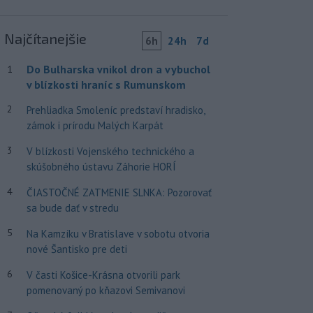
Najčítanejšie
6h
24h
7d
Do Bulharska vnikol dron a vybuchol
1
v blízkosti hraníc s Rumunskom
2
Prehliadka Smoleníc predstaví hradisko,
zámok i prírodu Malých Karpát
3
V blízkosti Vojenského technického a
skúšobného ústavu Záhorie HORÍ
4
ČIASTOČNÉ ZATMENIE SLNKA: Pozorovať
sa bude dať v stredu
5
Na Kamzíku v Bratislave v sobotu otvoria
nové Šantisko pre deti
6
V časti Košice-Krásna otvorili park
pomenovaný po kňazovi Semivanovi