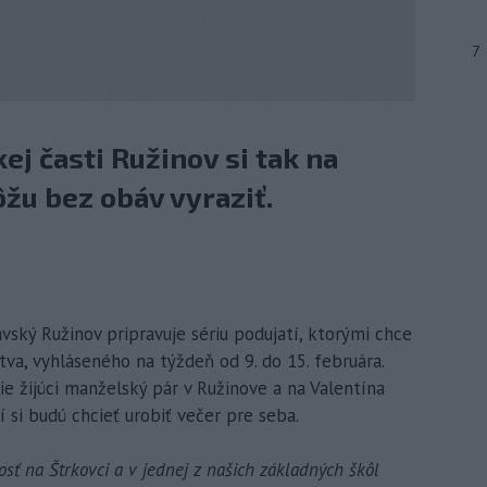
7
j časti Ružinov si tak na
žu bez obáv vyraziť.
lavský Ružinov pripravuje sériu podujatí, ktorými chce
a, vyhláseného na týždeň od 9. do 15. februára.
ie žijúci manželský pár v Ružinove a na Valentína
í si budú chcieť urobiť večer pre seba.
osť na Štrkovci a v jednej z našich základných škôl