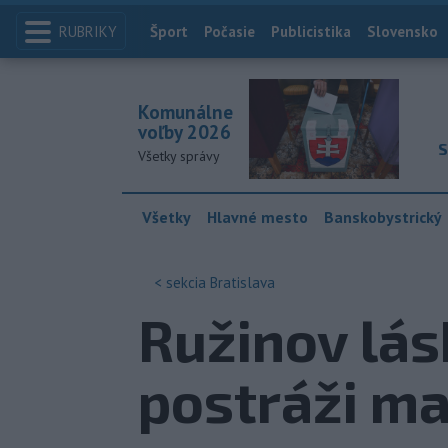
RUBRIKY
Index
Šport
Počasie
Publicistika
Slovensko
Komunálne
voľby 2026
S
Všetky správy
Všetky
Hlavné mesto
Banskobystrický
< sekcia
Bratislava
Ružinov lás
postráži ma