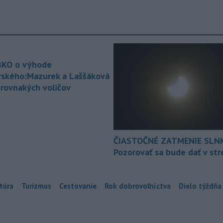
KO o výhode
rského:Mazurek a Laššáková
 rovnakých voličov
ČIASTOČNÉ ZATMENIE SLN
Pozorovať sa bude dať v st
túra
Turizmus
Cestovanie
Rok dobrovoľníctva
Dielo týždňa