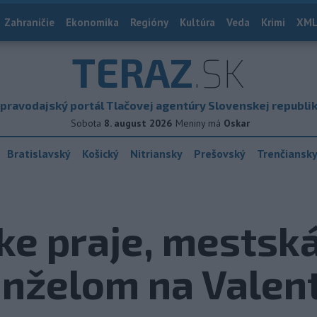
Zahraničie
Ekonomika
Regióny
Kultúra
Veda
Krimi
XML
TERAZ
.SK
pravodajský portál Tlačovej agentúry Slovenskej republi
Sobota
8. august 2026
Meniny má
Oskar
Bratislavský
Košický
Nitriansky
Prešovský
Trenčiansk
ke praje, mestská
nželom na Valent