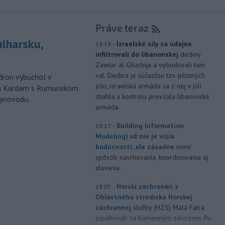
Práve teraz
ulharsku,
-
Izraelské sily sa údajne
19:19
infiltrovali do libanonskej
dediny
Zawtar al-Gharbíja a vybudovali tam
val. Dedina je súčasťou tzv. pilotných
ron vybuchol v
zón, izraelská armáda sa z nej v júli
odu Kardam s Rumunskom
stiahla a kontrolu prevzala libanonská
lynovodu.
armáda.
-
Building Information
19:17
Modeling) už nie je vízia
budúcnosti, ale zásadne
mení
spôsob navrhovania, koordinovania aj
stavania.
-
Horskí záchranári z
19:07
Oblastného strediska Horskej
záchrannej
služby (HZS) Malá Fatra
zasahovali za Kamenným závozom. Po