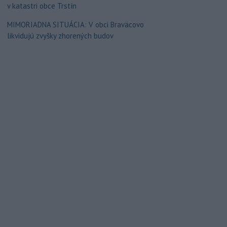
v katastri obce Trstín
MIMORIADNA SITUÁCIA: V obci Braväcovo
likvidujú zvyšky zhorených budov