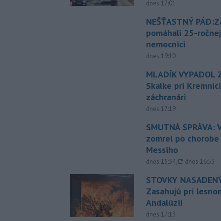
dnes 17:01
NEŠŤASTNÝ PÁD:Zá
pomáhali 25-ročnej
nemocnici
dnes 19:10
MLADÍK VYPADOL Z
Skalke pri Kremnic
záchranári
dnes 17:19
SMUTNÁ SPRÁVA: V
zomrel po chorobe
Messiho
aktualizovan
dnes 15:34
,
dnes 16:53
STOVKY NASADENÝ
Zasahujú pri lesnom
Andalúzii
dnes 17:13