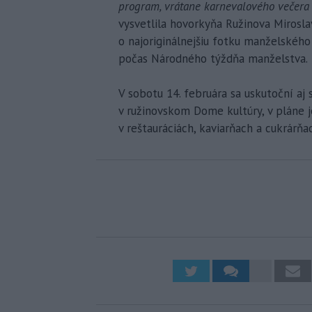
program, vrátane karnevalového večera v
vysvetlila hovorkyňa Ružinova Miroslav
o najoriginálnejšiu fotku manželského
počas Národného týždňa manželstva.
V sobotu 14. februára sa uskutoční a
v ružinovskom Dome kultúry, v pláne j
v reštauráciách, kaviarňach a cukrárňa