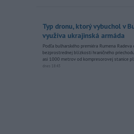
Typ dronu, ktorý vybuchol v B
využíva ukrajinská armáda
Podľa bulharského premiéra Rumena Radeva d
bezprostrednej blízkosti hraničného priech
asi 1000 metrov od kompresorovej stanice p
dnes 18:43