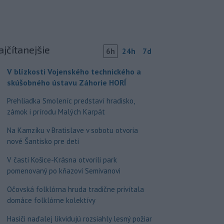
ajčítanejšie
6h
24h
7d
V blízkosti Vojenského technického a
skúšobného ústavu Záhorie HORÍ
Prehliadka Smoleníc predstaví hradisko,
zámok i prírodu Malých Karpát
Na Kamzíku v Bratislave v sobotu otvoria
nové Šantisko pre deti
V časti Košice-Krásna otvorili park
pomenovaný po kňazovi Semivanovi
Očovská folklórna hruda tradične privítala
domáce folklórne kolektívy
Hasiči naďalej likvidujú rozsiahly lesný požiar