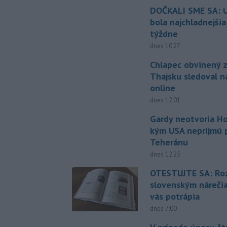
DOČKALI SME SA: U
bola najchladnejši
týždne
dnes 10:27
Chlapec obvinený z
Thajsku sledoval n
online
dnes 12:01
Gardy neotvoria Ho
kým USA neprijmú
Teheránu
dnes 12:25
OTESTUJTE SA: Ro
slovenským náreči
vás potrápia
dnes 7:00