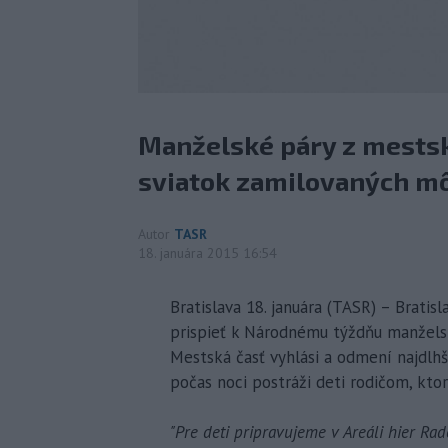
Manželské páry z mestske
sviatok zamilovaných mô
Autor
TASR
18. januára 2015 16:54
Bratislava 18. januára (TASR) – Bratis
prispieť k Národnému týždňu manželstv
Mestská časť vyhlási a odmení najdlhš
počas noci postráži deti rodičom, ktor
"Pre deti pripravujeme v Areáli hier Rad