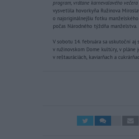
program, vrátane karnevalového večera v
vysvetlila hovorkyňa Ružinova Miroslav
o najoriginálnejšiu fotku manželského
počas Národného týždňa manželstva.
V sobotu 14. februára sa uskutoční a
v ružinovskom Dome kultúry, v pláne j
v reštauráciách, kaviarňach a cukrárňa