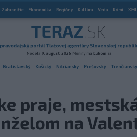
Zahraničie
Ekonomika
Regióny
Kultúra
Veda
Krimi
XML
TERAZ
.SK
pravodajský portál Tlačovej agentúry Slovenskej republi
Nedela
9. august 2026
Meniny má
Ľubomíra
Bratislavský
Košický
Nitriansky
Prešovský
Trenčiansk
ke praje, mestská
nželom na Valent