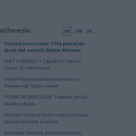
ajčítanejšie
6h
24h
7d
Festival Lovestream 2026 pokračuje,
druhý deň zakončil Robbie Williams
SMRŤ V HORÁCH: V Západných Tatrách
zomrel 76-ročný turista
Darina Pačutová pomáha pacientom vo
Vranove nad Topľou slovom
POŽIAR PRI BRATISLAVE: Plamene pohltili
skládku odpadu
Očovská folklórna hruda tradične privítala
domáce folklórne kolektívy
Prehliadka Smoleníc predstaví hradisko,