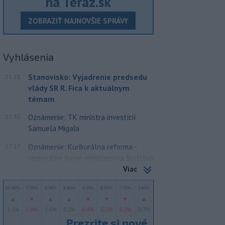
na Teraz.sk
ZOBRAZIŤ NAJNOVŠIE SPRÁVY
Vyhlásenia
Stanovisko: Vyjadrenie predsedu
21:21
vlády SR R. Fica k aktuálnym
témam
17:32
Oznámenie: TK ministra investícií
Samuela Migaľa
17:17
Oznámenie: Kurikurálna reforma -
regionálne turné ministerstva školstva
Viac