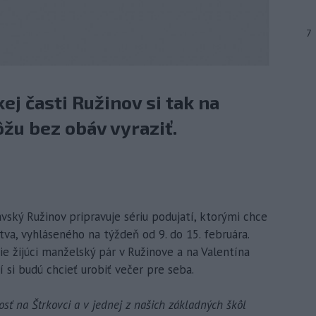
7
j časti Ružinov si tak na
žu bez obáv vyraziť.
lavský Ružinov pripravuje sériu podujatí, ktorými chce
a, vyhláseného na týždeň od 9. do 15. februára.
ie žijúci manželský pár v Ružinove a na Valentína
í si budú chcieť urobiť večer pre seba.
osť na Štrkovci a v jednej z našich základných škôl