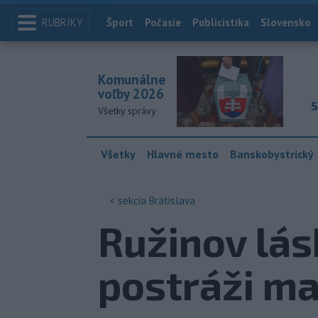
RUBRIKY
Index
Šport
Počasie
Publicistika
Slovensko
Komunálne
voľby 2026
S
Všetky správy
Všetky
Hlavné mesto
Banskobystrický
< sekcia
Bratislava
Ružinov lás
postráži ma