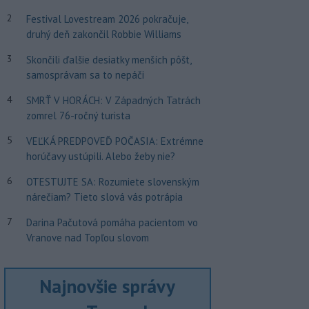
2
Festival Lovestream 2026 pokračuje,
druhý deň zakončil Robbie Williams
3
Skončili ďalšie desiatky menších pôšt,
samosprávam sa to nepáči
4
SMRŤ V HORÁCH: V Západných Tatrách
zomrel 76-ročný turista
5
VEĽKÁ PREDPOVEĎ POČASIA: Extrémne
horúčavy ustúpili. Alebo žeby nie?
6
OTESTUJTE SA: Rozumiete slovenským
nárečiam? Tieto slová vás potrápia
7
Darina Pačutová pomáha pacientom vo
Vranove nad Topľou slovom
Najnovšie správy