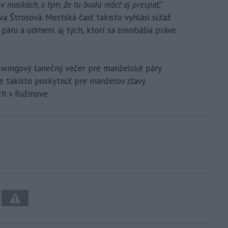
 maskách, s tým, že tu budú môcť aj prespať,"
a Štrosová. Mestská časť takisto vyhlási súťaž
 páru a odmení aj tých, ktorí sa zosobášia práve
j swingový tanečný večer pre manželské páry
e takisto poskytnúť pre manželov zľavy
ch v Ružinove.