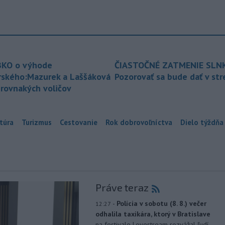
KO o výhode
ČIASTOČNÉ ZATMENIE SLN
rského:Mazurek a Laššáková
Pozorovať sa bude dať v st
 rovnakých voličov
túra
Turizmus
Cestovanie
Rok dobrovoľníctva
Dielo týždňa
Práve teraz
-
Polícia v sobotu (8. 8.) večer
12:27
odhalila taxikára, ktorý v Bratislave
na festivale Lovestream rozvážal ľudí