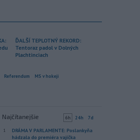
KA:
ĎALŠÍ TEPLOTNÝ REKORD:
redu
Tentoraz padol v Dolných
Plachtinciach
Referendum
MS v hokeji
Najčítanejšie
6h
24h
7d
DRÁMA V PARLAMENTE: Poslankyňa
1
hádzala do premiéra vajíčka