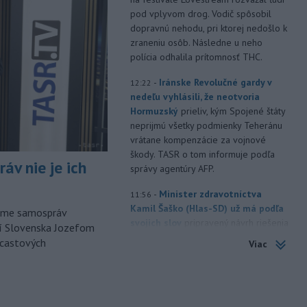
pod vplyvom drog. Vodič spôsobil
dopravnú nehodu, pri ktorej nedošlo k
zraneniu osôb. Následne u neho
polícia odhalila prítomnosť THC.
-
Iránske Revolučné gardy v
12:22
nedeľu vyhlásili, že neotvoria
Hormuzský
prieliv, kým Spojené štáty
neprijmú všetky podmienky Teheránu
vrátane kompenzácie za vojnové
škody. TASR o tom informuje podľa
áv nie je ich
správy agentúry AFP.
-
Minister zdravotníctva
11:56
Kamil Šaško (Hlas-SD) už má podľa
orme samospráv
svojich slov
pripravený návrh riešenia
cí Slovenska Jozefom
k tendru na prevádzkovanie
dcastových
Viac
ambulancií záchrannej zdravotnej
služby (ZZS). Na odbornej úrovni ho
chce predstaviť v krátkom čase.
-
Dvaja 17-roční mladíci čelia
11:42