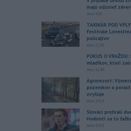
V prípade únosu š
majú odznieť záver
dnes 9:36
TAXIKÁR POD VPL
festivale Lovestre
policajtov
dnes 12:30
POKUS O VRAŽDU: Po
mladíkov, ktorí zaú
dnes 11:40
Agrorezort: Výmer
pozemkov a porast
zvyšuje
dnes 10:24
Slováci prehrali du
Hodnotí sa to ťažk
dnes 10:18