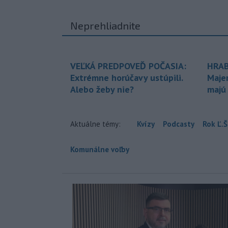
Neprehliadnite
VEĽKÁ PREDPOVEĎ POČASIA:
HRAB
Extrémne horúčavy ustúpili.
Maje
Alebo žeby nie?
majú
Aktuálne témy:
Kvízy
Podcasty
Rok Ľ.Š
Komunálne voľby