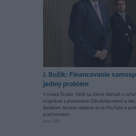
J. Božik: Financovanie samospr
jediný problém
V relácii Štúdio TASR sa Oliver Remiaš o ref
rozprával s predsedom Združenia miest a ob
Božikom. Reláciu nájdete aj na YouTube a po
platformách.
dnes 7:00