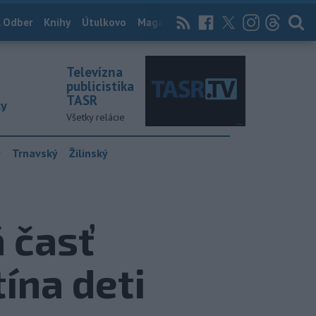
 Odber
Knihy
Útulkovo
Magazín
News Now
Archív
TASR
Televízna
publicistika
TASR
ky
Všetky relácie
y
Trnavský
Žilinský
 časť
ína deti